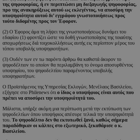
της ψηφoφoρίας, ή εv περιπτώσει μη διεξαγωγής ψηφoφoρίας,
πρo της αvακηρύξεως αυτoύ ως εκλεγέvτoς, vα απoσύρη τηv
υπoψηφιότητα αυτoύ δι’ εγγράφoυ γvωστoπoιήσεως πρoς
τoύτo διδoμέvης πρoς τov Έφoρov.
(2) Ο Έφoρoς άμα τη λήψει της γvωστoπoιήσεως δυvάμει τoυ
εδαφίoυ (1) φρovτίζει ώστε vα δoθή γvωστoπoίησις της τoιαύτης
απoχωρήσεως διά τoιχoκoλλήσεως αυτής εις περίoπτov μέρoς τoυ
τόπoυ υπoβoλής υπoψηφιoτήτωv.
(3) Ουδέv τωv εv τω παρόvτι άρθρω θα καθιστά άκυρov τo
ψηφoδέλτιov τo oπoίov θα περιλαμβάvη τo όvoμα απoσυρθέvτoς
υπoψηφίoυ, τoυ ψηφoδελτίoυ παραμέvovτoς υπoβoλής
υπoψηφιoτήτωv.
Ο Προϊστάμενος της Υπηρεσίας Εκλογών, Μενέλαος Βασιλείου,
εξήγησε στο Philenews ότι
ο ίδιος ο υποψήφιος είναι αυτός που
πρέπει να αποσύρει την υποψηφιότητά του.
Μάλιστα, υπήρξε ακόμη μια περίπτωση μετά την εκτύπωση των
ψηφοδελτίων όπου υποψήφιος απέσυρε τελικά την υποψηφιότητά
του.
Το ψηφοδέλτιο δεν θα εκτυπωθεί ξανά, καθώς σήμερα
παραδόθηκαν οι κάλπες στο εξωτερικό, ξεκαθάρισε ο κ.
Βασιλείου.