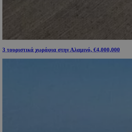
3 τουριστικά χωράφια στην Αλαμινό, €4,000,000