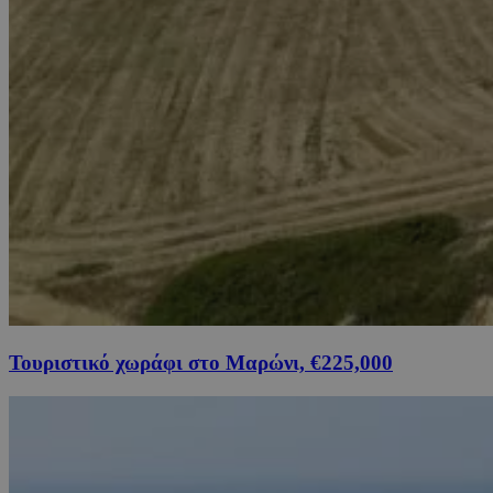
Τουριστικό χωράφι στο Μαρώνι, €225,000