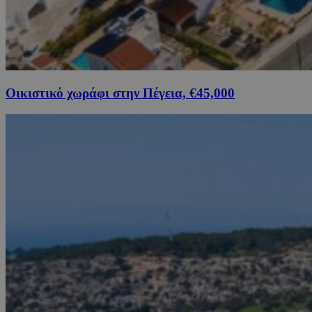
Οικιστικό χωράφι στην Πέγεια, €45,000