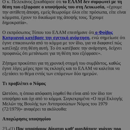
Ο κ. Πελεκάνος ξεκαθάρισε ότι
το ΕΛΑΜ δεν συμφωνεί με τη
θέση που εξέφρασε ο υποψήφιός του στη Λευκωσία,
«έχουμε
την αντίθετη άποψη, εμείς θεωρούμε όλοι είτε πρόσωπα, είτε είναι
κόμματα, έχουν το δικαίωμα της άποψής τους. Έχουμε
δημοκρατία».
Ο εκπρόσωπος Τύπου του ΕΛΑΜ επεσήμανε ότι
ο Φοίβος
Κυπριανού κατέβασε την σχετική ανάρτηση
, ενώ σημείωσε ότι
έγινε επικοινωνία από το κόμμα με τον ίδιο, για να διαφανεί πώς
κατέληξε στη θέση αυτή. Το ότι κατέβασε την ανάρτηση, δείχνει
προφανώς ότι μετάνιωσε για τη θέση που εξέφρασε».
Ζήτημα προκύπτει για τη χρονική στιγμή του συμβάντος, καθώς
έγινε λίγες μέρες πριν τις εκλογές και το ΕΛΑΜ να καλείται να
εξετάσει το θέμα εντός των επόμενων δύο ημερών.
Τι προβλέπει ο Νόμος
Ωστόσο, η όποια απόφαση ληφθεί θα είναι από τον ίδιο τον
υποψήφιο και όχι από το κόμμα. Συγκεκριμένα «Ο περί Εκλογής
Μελών της Βουλής των Αντιπροσώπων Νόμος του 1979
(72/1979)» αναφέρει τα ακόλουθα:
Απoχώρησις υπoψηφίoυ
23.-(1)
Πας υπoψήφιoς δύvαται καθ’ oιovδήπoτε χρόvov πρo