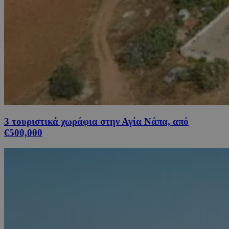
3 τουριστικά χωράφια στην Αγία Νάπα, από
€500,000