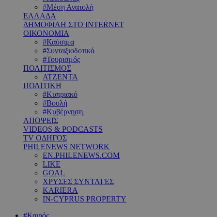
#Μέση Ανατολή
ΕΛΛΑΔΑ
ΔΗΜΟΦΙΛΗ ΣΤΟ INTERNET
ΟΙΚΟΝΟΜΙΑ
#Καύσιμα
#Συνταξιοδοτικό
#Τουρισμός
ΠΟΛΙΤΙΣΜΟΣ
ΑΤΖΕΝΤΑ
ΠΟΛΙΤΙΚΗ
#Κυπριακό
#Βουλή
#Κυβέρνηση
ΑΠΟΨΕΙΣ
VIDEOS & PODCASTS
TV ΟΔΗΓΟΣ
PHILENEWS NETWORK
EN.PHILENEWS.COM
LIKE
GOAL
ΧΡΥΣΕΣ ΣΥΝΤΑΓΕΣ
KARIERA
IN-CYPRUS PROPERTY
#Καιρός