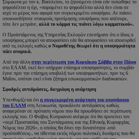
Σύμφωνα με τον κ. Βασιλείου, το ζητούμενο είναι εάν τυπώθηκε το
ψηφοδέλτιο η όχι, «παραμένει το ψηφοδέλτιο αλλά δεν είναι σε
ισχύ το μέρος που αφορά τον συγκεκριμένο υποψήφιο. Αν πιάσει
οποιουσδήποτε σταυρούς προτίμησης υποψήφιος που απέσυρε,
τότε δεν μετράνε,
αλλά το κόμμα τις πιάνει λόγω κομματικού».
Ο Προϊστάμενος της Υπηρεσίας Εκλογών επεσήμανε ότι ο ίδιος ο
υποψήφιος μπορεί να αποφασίσει εάν θα αποφασίσει να αποσυρθεί
από τις εκλογές καθώς
ο Νομοθέτης θεωρεί ότι η υποψηφιότητα
πάει ατομικά.
Από την άλλη
στην περίπτωση του Κυριάκου Σάββα στην Πάφο
στο ΕΛΑΜ, εκεί δεν υπήρχαν επίσημα υποψηφιότητες, το συμβάν
έγινε πριν την επίσημη υποβολή των υποψηφιοτήτων, πριν τις 6
Μαΐου, οπόταν εκεί είναι ζήτημα εσωκομματικών διαδικασιών.
Σφοδρές αντιδράσεις, διεγράφη η ανάρτηση
Υπενθυμίζεται ότι
η συγκεκριμένη ανάρτηση του υποψήφιου
του ΕΛΑΜ
στη Λευκωσία, προκάλεσε αντιδράσεις καθώς
αναφερόταν σε πρόταση νόμου που θα προωθήσει σε περίπτωση
εκλογής του. Ο Φοίβος Κυπριανού ανέφερε ότι θα προτείνει τον
«περί Προστασίας του Συντάγματος και της Εθνικής Κυριαρχίας
Νόμος του 2026», ο οποίος θα δίνει την δυνατότητα -υπό
προϋποθέσεις-, να τίθενται εκτός νόμου πολιτικές δυνάμεις που θα
αποτελούν «επιβεβαιωμένη απειλή» για την επιβίωση του