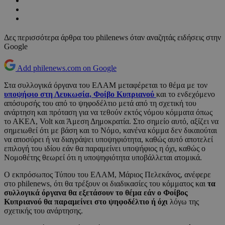
Δες περισσότερα άρθρα του philenews όταν αναζητάς ειδήσεις στην
Google
Add philenews.com on Google
Στα συλλογικά όργανα του ΕΛΑΜ μεταφέρεται το θέμα με τον
υποψήφιο στη Λευκωσία, Φοίβο Κυπριανού
και το ενδεχόμενο
απόσυρσής του από το ψηφοδέλτιο μετά από τη σχετική του
ανάρτηση και πρόταση για να τεθούν εκτός νόμου κόμματα όπως
το ΑΚΕΛ, Volt και Άμεση Δημοκρατία. Στο σημείο αυτό, αξίζει να
σημειωθεί ότι με βάση και το Νόμο, κανένα κόμμα δεν δικαιούται
να αποσύρει ή να διαγράψει υποψηφιότητα, καθώς αυτό αποτελεί
επιλογή του ιδίου εάν θα παραμείνει υποψήφιος η όχι, καθώς ο
Νομοθέτης θεωρεί ότι η υποψηφιότητα υποβάλλεται ατομικά.
Ο εκπρόσωπος Τύπου του ΕΛΑΜ, Μάριος Πελεκάνος, ανέφερε
στο philenews, ότι θα τρέξουν οι διαδικασίες του κόμματος και
τα
συλλογικά όργανα θα εξετάσουν το θέμα εάν ο Φοίβος
Κυπριανού θα παραμείνει στο ψηφοδέλτιο ή όχι
λόγω της
σχετικής του ανάρτησης.