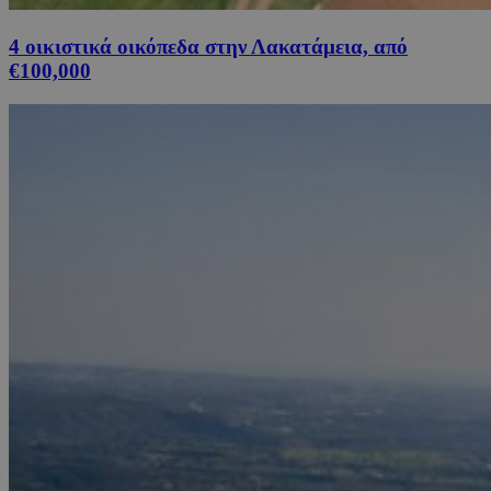
4 οικιστικά οικόπεδα στην Λακατάμεια, από
€100,000