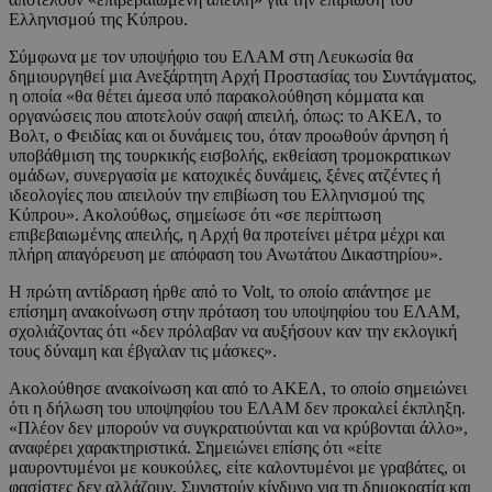
Ελληνισμού της Κύπρου.
Σύμφωνα με τον υποψήφιο του ΕΛΑΜ στη Λευκωσία θα
δημιουργηθεί μια Ανεξάρτητη Αρχή Προστασίας του Συντάγματος,
η οποία «θα θέτει άμεσα υπό παρακολούθηση κόμματα και
οργανώσεις που αποτελούν σαφή απειλή, όπως: το ΑΚΕΛ, το
Βολτ, ο Φειδίας και οι δυνάμεις του, όταν προωθούν άρνηση ή
υποβάθμιση της τουρκικής εισβολής, εκθείαση τρομοκρατικων
ομάδων, συνεργασία με κατοχικές δυνάμεις, ξένες ατζέντες ή
ιδεολογίες που απειλούν την επιβίωση του Ελληνισμού της
Κύπρου». Ακολούθως, σημείωσε ότι «σε περίπτωση
επιβεβαιωμένης απειλής, η Αρχή θα προτείνει μέτρα μέχρι και
πλήρη απαγόρευση με απόφαση του Ανωτάτου Δικαστηρίου».
Η πρώτη αντίδραση ήρθε από το Volt, το οποίο απάντησε με
επίσημη ανακοίνωση στην πρόταση του υποψηφίου του ΕΛΑΜ,
σχολιάζοντας ότι «δεν πρόλαβαν να αυξήσουν καν την εκλογική
τους δύναμη και έβγαλαν τις μάσκες».
Ακολούθησε ανακοίνωση και από το ΑΚΕΛ, το οποίο σημειώνει
ότι η δήλωση του υποψηφίου του ΕΛΑΜ δεν προκαλεί έκπληξη.
«Πλέον δεν μπορούν να συγκρατιούνται και να κρύβονται άλλο»,
αναφέρει χαρακτηριστικά. Σημειώνει επίσης ότι «είτε
μαυροντυμένοι με κουκούλες, είτε καλοντυμένοι με γραβάτες, οι
φασίστες δεν αλλάζουν. Συνιστούν κίνδυνο για τη δημοκρατία και