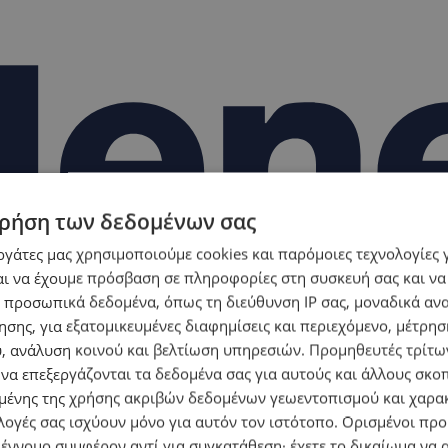
ρήση των δεδομένων σας
εργάτες μας χρησιμοποιούμε cookies και παρόμοιες τεχνολογίες 
ι να έχουμε πρόσβαση σε πληροφορίες στη συσκευή σας και να
 προσωπικά δεδομένα, όπως τη διεύθυνση IP σας, μοναδικά αν
σης, για εξατομικευμένες διαφημίσεις και περιεχόμενο, μέτρη
υ, ανάλυση κοινού και βελτίωση υπηρεσιών.
Προμηθευτές τρίτων
 να επεξεργάζονται τα δεδομένα σας για αυτούς και άλλους σκο
ένης της χρήσης ακριβών δεδομένων γεωεντοπισμού και χαρα
λογές σας ισχύουν μόνο για αυτόν τον ιστότοπο. Ορισμένοι πρ
 έννομο συμφέρον αντί για συγκατάθεση· έχετε το δικαίωμα να α