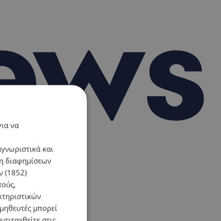
για να
αγνωριστικά και
ση διαφημίσεων
 (1852)
πούς,
κτηριστικών
ομηθευτές μπορεί
ντιταχθείτε στις