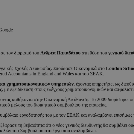
 Google
σε τον διορισμό του
Ανδρέα Παπαδάτου
στη θέση του
γενικού διε
Αγγλικής Σχολής Λευκωσίας. Σπούδασε Οικονομικά στο
London School
rtered Accountants in England and Wales και του ΣΕΛΚ.
και χρηματοοικονομικών υπηρεσιών
, έχοντας υπηρετήσει ως διευθυ
με εξειδίκευση στους ελέγχους χρηματοοικονομικών και ασφαλιστι
οντας καθήκοντα στην Οικονομική Διεύθυνση. Το 2009 διορίστηκε οι
τικού μέλους του διοικητικού συμβουλίου της εταιρείας.
υμβόλαιο εργοδότησής του με τον ΣΕΛΚ και αναλαμβάνει επισήμως τ
φρασε τη βεβαιότητα ότι ο νέος γενικός διευθυντής θα συμβάλει ου
ν μελών του Συμβουλίου στο έργο που αναλαμβάνει.