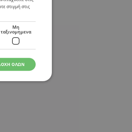
τε στιγμή στις
Μη
ταξινομημενα
ΔΟΧΗ ΟΛΩΝ