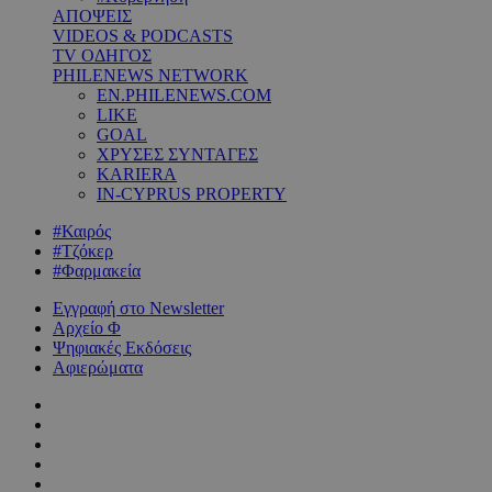
ΑΠΟΨΕΙΣ
VIDEOS & PODCASTS
TV ΟΔΗΓΟΣ
PHILENEWS NETWORK
EN.PHILENEWS.COM
LIKE
GOAL
ΧΡΥΣΕΣ ΣΥΝΤΑΓΕΣ
KARIERA
IN-CYPRUS PROPERTY
#Καιρός
#Τζόκερ
#Φαρμακεία
Εγγραφή στο Newsletter
Αρχείο Φ
Ψηφιακές Εκδόσεις
Αφιερώματα