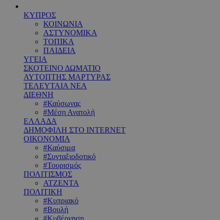
ΚΥΠΡΟΣ
ΚΟΙΝΩΝΙΑ
ΑΣΤΥΝΟΜΙΚΑ
ΤΟΠΙΚΑ
ΠΑΙΔΕΙΑ
ΥΓΕΙΑ
ΣΚΟΤΕΙΝΟ ΔΩΜΑΤΙΟ
ΑΥΤΟΠΤΗΣ ΜΑΡΤΥΡΑΣ
ΤΕΛΕΥΤΑΙΑ ΝΕΑ
ΔΙΕΘΝΗ
#Καύσωνας
#Μέση Ανατολή
ΕΛΛΑΔΑ
ΔΗΜΟΦΙΛΗ ΣΤΟ INTERNET
ΟΙΚΟΝΟΜΙΑ
#Καύσιμα
#Συνταξιοδοτικό
#Τουρισμός
ΠΟΛΙΤΙΣΜΟΣ
ΑΤΖΕΝΤΑ
ΠΟΛΙΤΙΚΗ
#Κυπριακό
#Βουλή
#Κυβέρνηση