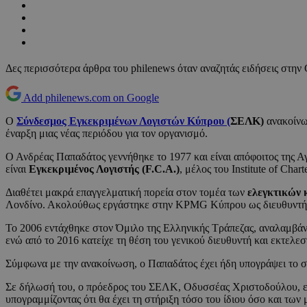
Δες περισσότερα άρθρα του philenews όταν αναζητάς ειδήσεις στην
Add philenews.com on Google
Ο
Σύνδεσμος Εγκεκριμένων Λογιστών Κύπρου (
ΣΕΛΚ)
ανακοίνω
έναρξη μιας νέας περιόδου για τον οργανισμό.
Ο Ανδρέας Παπαδάτος γεννήθηκε το 1977 και είναι απόφοιτος της 
είναι
Εγκεκριμένος Λογιστής (F.C.A.)
, μέλος του Institute of Cha
Διαθέτει μακρά επαγγελματική πορεία στον τομέα των
ελεγκτικών 
Λονδίνο. Ακολούθως εργάστηκε στην KPMG Κύπρου ως διευθυντής, 
Το 2006 εντάχθηκε στον Όμιλο της Ελληνικής Τράπεζας, αναλαμβάν
ενώ από το 2016 κατείχε τη θέση του γενικού διευθυντή και εκτελεσ
Σύμφωνα με την ανακοίνωση, ο Παπαδάτος έχει ήδη υπογράψει το σ
Σε δήλωσή του, ο πρόεδρος του ΣΕΛΚ, Οδυσσέας Χριστοδούλου, εξέ
υπογραμμίζοντας ότι θα έχει τη στήριξη τόσο του ίδιου όσο και τω