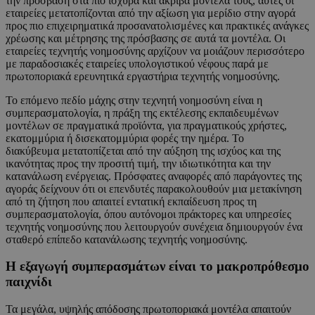
την πρόσβαση στα πιο ισχυρά και ακριβά μοντέλα τους, αυτές οι
εταιρείες μετατοπίζονται από την αξίωση για μερίδιο στην αγορά
προς πιο επιχειρηματικά προσανατολισμένες και πρακτικές ανάγκες
χρέωσης και μέτρησης της πρόσβασης σε αυτά τα μοντέλα. Οι
εταιρείες τεχνητής νοημοσύνης αρχίζουν να μοιάζουν περισσότερο
με παραδοσιακές εταιρείες υπολογιστικού νέφους παρά με
πρωτοποριακά ερευνητικά εργαστήρια τεχνητής νοημοσύνης.
Το επόμενο πεδίο μάχης στην τεχνητή νοημοσύνη είναι η
συμπερασματολογία, η πράξη της εκτέλεσης εκπαιδευμένων
μοντέλων σε πραγματικά προϊόντα, για πραγματικούς χρήστες,
εκατομμύρια ή δισεκατομμύρια φορές την ημέρα. Το
διακύβευμα μετατοπίζεται από την αύξηση της ισχύος και της
ικανότητας προς την προσιτή τιμή, την ιδιωτικότητα και την
κατανάλωση ενέργειας. Πρόσφατες αναφορές από παράγοντες της
αγοράς δείχνουν ότι οι επενδυτές παρακολουθούν μια μετακίνηση
από τη ζήτηση που απαιτεί εντατική εκπαίδευση προς τη
συμπερασματολογία, όπου αυτόνομοι πράκτορες και υπηρεσίες
τεχνητής νοημοσύνης που λειτουργούν συνέχεια δημιουργούν ένα
σταθερό επίπεδο κατανάλωσης τεχνητής νοημοσύνης.
Η εξαγωγή συμπερασμάτων είναι το μακροπρόθεσμο
παιχνίδι
Τα μεγάλα, υψηλής απόδοσης πρωτοποριακά μοντέλα απαιτούν