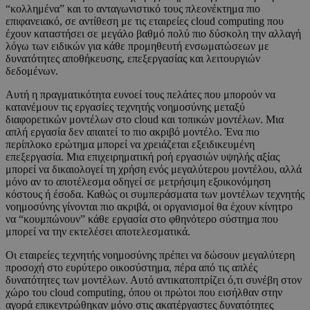
“κολλημένα” και το ανταγωνιστικό τους πλεονέκτημα πιο
επιφανειακό, σε αντίθεση με τις εταιρείες cloud computing που
έχουν καταστήσει σε μεγάλο βαθμό πολύ πιο δύσκολη την αλλαγή
λόγω των ειδικών για κάθε προμηθευτή ενσωματώσεων με
δυνατότητες αποθήκευσης, επεξεργασίας και λειτουργιών
δεδομένων.
Αυτή η πραγματικότητα ευνοεί τους πελάτες που μπορούν να
κατανέμουν τις εργασίες τεχνητής νοημοσύνης μεταξύ
διαφορετικών μοντέλων στο cloud και τοπικών μοντέλων. Μια
απλή εργασία δεν απαιτεί το πιο ακριβό μοντέλο. Ένα πιο
περίπλοκο ερώτημα μπορεί να χρειάζεται εξειδικευμένη
επεξεργασία. Μια επιχειρηματική ροή εργασιών υψηλής αξίας
μπορεί να δικαιολογεί τη χρήση ενός μεγαλύτερου μοντέλου, αλλά
μόνο αν το αποτέλεσμα οδηγεί σε μετρήσιμη εξοικονόμηση
κόστους ή έσοδα. Καθώς οι συμπεράσματα των μοντέλων τεχνητής
νοημοσύνης γίνονται πιο ακριβά, οι οργανισμοί θα έχουν κίνητρο
να “κουμπώνουν” κάθε εργασία στο φθηνότερο σύστημα που
μπορεί να την εκτελέσει αποτελεσματικά.
Οι εταιρείες τεχνητής νοημοσύνης πρέπει να δώσουν μεγαλύτερη
προσοχή στο ευρύτερο οικοσύστημα, πέρα από τις απλές
δυνατότητες των μοντέλων. Αυτό αντικατοπτρίζει ό,τι συνέβη στον
χώρο του cloud computing, όπου οι πρώτοι που εισήλθαν στην
αγορά επικεντρώθηκαν μόνο στις ακατέργαστες δυνατότητες