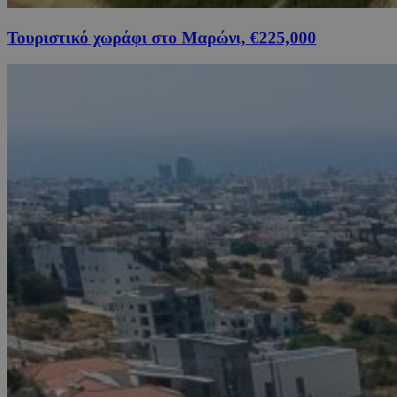
Τουριστικό χωράφι στο Μαρώνι, €225,000