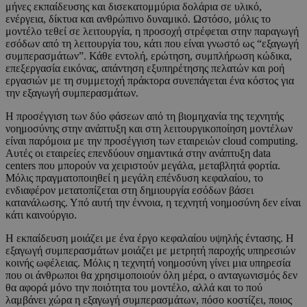
μήνες εκπαίδευσης και δισεκατομμύρια δολάρια σε υλικό,
ενέργεια, δίκτυα και ανθρώπινο δυναμικό. Ωστόσο, μόλις το
μοντέλο τεθεί σε λειτουργία, η προσοχή στρέφεται στην παραγωγή
εσόδων από τη λειτουργία του, κάτι που είναι γνωστό ως “εξαγωγή
συμπερασμάτων”. Κάθε εντολή, ερώτηση, συμπλήρωση κώδικα,
επεξεργασία εικόνας, απάντηση εξυπηρέτησης πελατών και ροή
εργασιών με τη συμμετοχή πράκτορα συνεπάγεται ένα κόστος για
την εξαγωγή συμπερασμάτων.
Η προσέγγιση των δύο φάσεων από τη βιομηχανία της τεχνητής
νοημοσύνης στην ανάπτυξη και στη λειτουργικοποίηση μοντέλων
είναι παρόμοια με την προσέγγιση των εταιρειών cloud computing.
Αυτές οι εταιρείες επενδύουν σημαντικά στην ανάπτυξη data
centers που μπορούν να χειριστούν μεγάλα, μεταβλητά φορτία.
Μόλις πραγματοποιηθεί η μεγάλη επένδυση κεφαλαίου, το
ενδιαφέρον μετατοπίζεται στη δημιουργία εσόδων βάσει
κατανάλωσης. Υπό αυτή την έννοια, η τεχνητή νοημοσύνη δεν είναι
κάτι καινούργιο.
Η εκπαίδευση μοιάζει με ένα έργο κεφαλαίου υψηλής έντασης. Η
εξαγωγή συμπερασμάτων μοιάζει με μετρητή παροχής υπηρεσιών
κοινής ωφέλειας. Μόλις η τεχνητή νοημοσύνη γίνει μια υπηρεσία
που οι άνθρωποι θα χρησιμοποιούν όλη μέρα, ο ανταγωνισμός δεν
θα αφορά μόνο την ποιότητα του μοντέλο, αλλά και το πού
λαμβάνει χώρα η εξαγωγή συμπερασμάτων, πόσο κοστίζει, ποιος