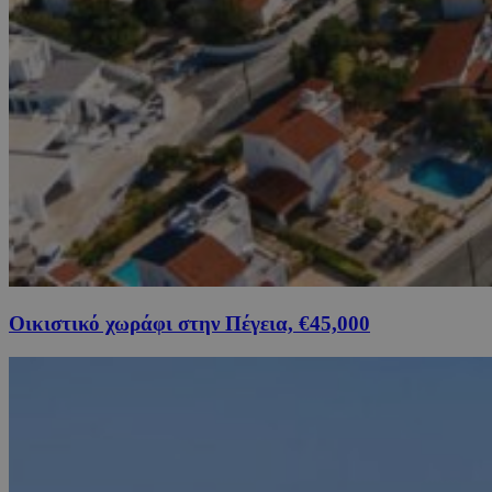
Οικιστικό χωράφι στην Πέγεια, €45,000