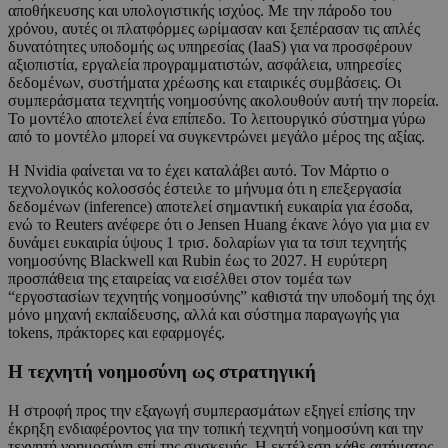
αποθήκευσης και υπολογιστικής ισχύος. Με την πάροδο του
χρόνου, αυτές οι πλατφόρμες ωρίμασαν και ξεπέρασαν τις απλές
δυνατότητες υποδομής ως υπηρεσίας (IaaS) για να προσφέρουν
αξιοπιστία, εργαλεία προγραμματιστών, ασφάλεια, υπηρεσίες
δεδομένων, συστήματα χρέωσης και εταιρικές συμβάσεις. Οι
συμπεράσματα τεχνητής νοημοσύνης ακολουθούν αυτή την πορεία.
Το μοντέλο αποτελεί ένα επίπεδο. Το λειτουργικό σύστημα γύρω
από το μοντέλο μπορεί να συγκεντρώνει μεγάλο μέρος της αξίας.
Η Nvidia φαίνεται να το έχει καταλάβει αυτό. Τον Μάρτιο ο
τεχνολογικός κολοσσός έστειλε το μήνυμα ότι η επεξεργασία
δεδομένων (inference) αποτελεί σημαντική ευκαιρία για έσοδα,
ενώ το Reuters ανέφερε ότι ο Jensen Huang έκανε λόγο για μια εν
δυνάμει ευκαιρία ύψους 1 τρισ. δολαρίων για τα τσιπ τεχνητής
νοημοσύνης Blackwell και Rubin έως το 2027. Η ευρύτερη
προσπάθεια της εταιρείας να εισέλθει στον τομέα των
“εργοστασίων τεχνητής νοημοσύνης” καθιστά την υποδομή της όχι
μόνο μηχανή εκπαίδευσης, αλλά και σύστημα παραγωγής για
tokens, πράκτορες και εφαρμογές.
Η τεχνητή νοημοσύνη ως στρατηγική
Η στροφή προς την εξαγωγή συμπερασμάτων εξηγεί επίσης την
έκρηξη ενδιαφέροντος για την τοπική τεχνητή νοημοσύνη και την
τεχνητή νοημοσύνη επί της συσκευής. Η εκτέλεση κάθε αιτήματος