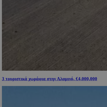
3 τουριστικά χωράφια στην Αλαμινό, €4,000,000