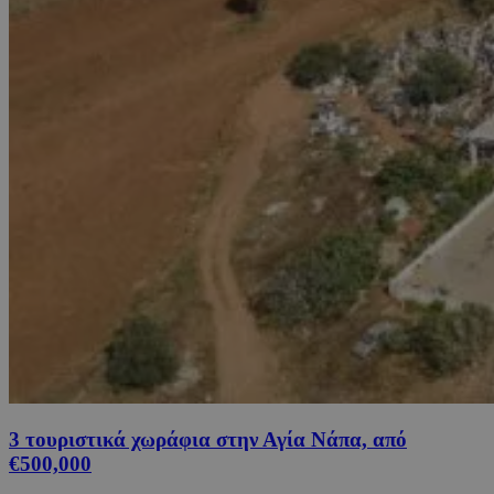
3 τουριστικά χωράφια στην Αγία Νάπα, από
€500,000