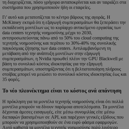
τη διαχειρίζεται, πόσο γρήγορα ανταποκρίνεται και αν ταιριάζει στα
συστήματα που χρησιμοποιούν ήδη οι εταιρείες.
Γι’ αυτό και μετατοπίζεται το κέντρο βάρους της αγοράς. Η
McKinsey εκτιμά ότι η εξαγωγή συμπερασμάτων θα ξεπεράσει την
εκπαίδευση μοντέλων ως το κυρίαρχο αντικείμενο εργασίας των
data centers τεχνητής νοημοσύνης μέχρι το 2030,
αντιπροσωπεύοντας πάνω από το 50% του cloud computing της
τεχνητής νοημοσύνης και περίπου το 30%-40% της συνολικής
παγκόσμιας ζήτησης των data centers. Αντιλαμβανόμενη τη
μετάβαση από την ανάπτυξη μοντέλων στην εξαγωγή
συμπερασμάτων, η Nvidia προωθεί πλέον την GPU Blackwell με
βάση το συνολικό κόστος ιδιοκτησίας για την εξαγωγή
συμπερασμάτων, υποστηρίζοντας ότι η βελτιστοποίηση πλήρους
στοίβας μπορεί να μειώσει το συνολικό κόστος ιδιοκτησίας έως και
35 φορές.
Το νέο πλεονέκτημα είναι το κόστος ανά απάντηση
Η πρόκληση για τα μοντέλα τεχνητής νοημοσύνης είναι ότι πολλά
μοντέλα μπορούν να δίνουν παρόμοια αποτελέσματα. Τα μοντέλα
δέχονται άμεσες εισαγωγές, είτε μέσω συνομιλίας είτε μέσω
διεπαφών βασισμένων σε API, και παρέχουν γενικές εξόδους που
μπορούν να χρησιμοποιηθούν σε ένα ευρύ φάσμα εφαρμογών.
Αυτό καθιστά τα μοντέλα τεχνητής νοημοσύνης πολύ λιγότερο