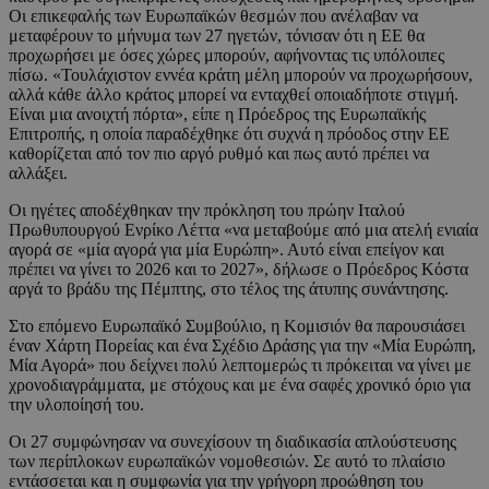
Οι επικεφαλής των Ευρωπαϊκών θεσμών που ανέλαβαν να
μεταφέρουν το μήνυμα των 27 ηγετών, τόνισαν ότι η ΕΕ θα
προχωρήσει με όσες χώρες μπορούν, αφήνοντας τις υπόλοιπες
πίσω. «Τουλάχιστον εννέα κράτη μέλη μπορούν να προχωρήσουν,
αλλά κάθε άλλο κράτος μπορεί να ενταχθεί οποιαδήποτε στιγμή.
Είναι μια ανοιχτή πόρτα», είπε η Πρόεδρος της Ευρωπαϊκής
Επιτροπής, η οποία παραδέχθηκε ότι συχνά η πρόοδος στην ΕΕ
καθορίζεται από τον πιο αργό ρυθμό και πως αυτό πρέπει να
αλλάξει.
Οι ηγέτες αποδέχθηκαν την πρόκληση του πρώην Ιταλού
Πρωθυπουργού Ενρίκο Λέττα «να μεταβούμε από μια ατελή ενιαία
αγορά σε «μία αγορά για μία Ευρώπη». Αυτό είναι επείγον και
πρέπει να γίνει το 2026 και το 2027», δήλωσε ο Πρόεδρος Κόστα
αργά το βράδυ της Πέμπτης, στο τέλος της άτυπης συνάντησης.
Στο επόμενο Ευρωπαϊκό Συμβούλιο, η Κομισιόν θα παρουσιάσει
έναν Χάρτη Πορείας και ένα Σχέδιο Δράσης για την «Μία Ευρώπη,
Μία Αγορά» που δείχνει πολύ λεπτομερώς τι πρόκειται να γίνει με
χρονοδιαγράμματα, με στόχους και με ένα σαφές χρονικό όριο για
την υλοποίησή του.
Οι 27 συμφώνησαν να συνεχίσουν τη διαδικασία απλούστευσης
των περίπλοκων ευρωπαϊκών νομοθεσιών. Σε αυτό το πλαίσιο
εντάσσεται και η συμφωνία για την γρήγορη προώθηση του