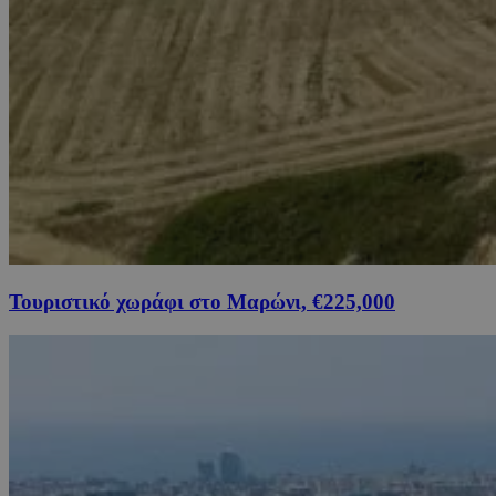
Τουριστικό χωράφι στο Μαρώνι, €225,000