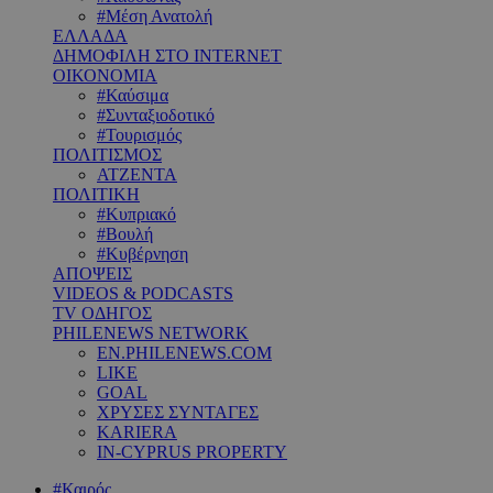
#Μέση Ανατολή
ΕΛΛΑΔΑ
ΔΗΜΟΦΙΛΗ ΣΤΟ INTERNET
ΟΙΚΟΝΟΜΙΑ
#Καύσιμα
#Συνταξιοδοτικό
#Τουρισμός
ΠΟΛΙΤΙΣΜΟΣ
ΑΤΖΕΝΤΑ
ΠΟΛΙΤΙΚΗ
#Κυπριακό
#Βουλή
#Κυβέρνηση
ΑΠΟΨΕΙΣ
VIDEOS & PODCASTS
TV ΟΔΗΓΟΣ
PHILENEWS NETWORK
EN.PHILENEWS.COM
LIKE
GOAL
ΧΡΥΣΕΣ ΣΥΝΤΑΓΕΣ
KARIERA
IN-CYPRUS PROPERTY
#Καιρός