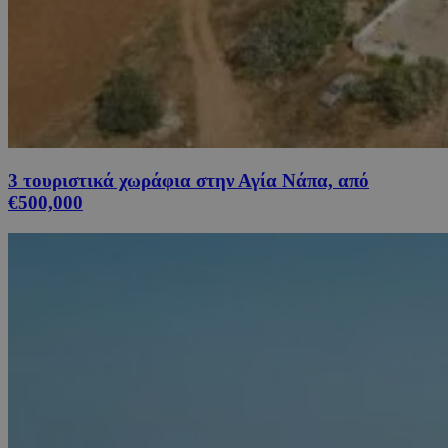
3 τουριστικά χωράφια στην Αγία Νάπα, από
€500,000