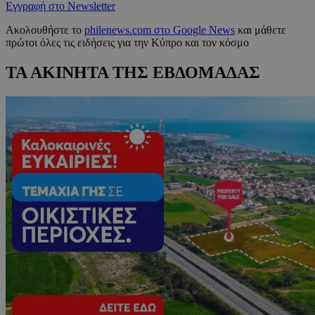
Εγγραφή στο Newsletter
Ακολουθήστε το
philenews.com στο Google News
και μάθετε
πρώτοι όλες τις ειδήσεις για την Κύπρο και τον κόσμο
ΤΑ ΑΚΙΝΗΤΑ ΤΗΣ ΕΒΔΟΜΑΔΑΣ