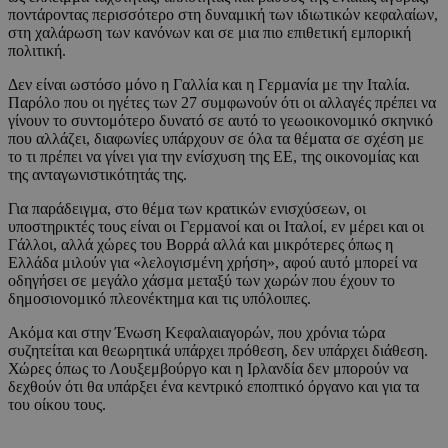
ποντάροντας περισσότερο στη δυναμική των ιδιωτικών κεφαλαίων,
στη χαλάρωση των κανόνων και σε μια πιο επιθετική εμπορική
πολιτική.
Δεν είναι ωστόσο μόνο η Γαλλία και η Γερμανία με την Ιταλία.
Παρόλο που οι ηγέτες των 27 συμφωνούν ότι οι αλλαγές πρέπει να
γίνουν το συντομότερο δυνατό σε αυτό το γεωοικονομικό σκηνικό
που αλλάζει, διαφωνίες υπάρχουν σε όλα τα θέματα σε σχέση με
το τι πρέπει να γίνει για την ενίσχυση της ΕΕ, της οικονομίας και
της ανταγωνιστικότητάς της.
Για παράδειγμα, στο θέμα των κρατικών ενισχύσεων, οι
υποστηρικτές τους είναι οι Γερμανοί και οι Ιταλοί, εν μέρει και οι
Γάλλοι, αλλά χώρες του Βορρά αλλά και μικρότερες όπως η
Ελλάδα μιλούν για «λελογισμένη χρήση», αφού αυτό μπορεί να
οδηγήσει σε μεγάλο χάσμα μεταξύ των χωρών που έχουν το
δημοσιονομικό πλεονέκτημα και τις υπόλοιπες.
Ακόμα και στην Ένωση Κεφαλαιαγορών, που χρόνια τώρα
συζητείται και θεωρητικά υπάρχει πρόθεση, δεν υπάρχει διάθεση.
Χώρες όπως το Λουξεμβούργο και η Ιρλανδία δεν μπορούν να
δεχθούν ότι θα υπάρξει ένα κεντρικό εποπτικό όργανο και για τα
του οίκου τους.