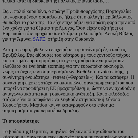
τελικά κατά τη διάρκεια της Γαλλικής Επανάστασης…
Ως… παλιά καραβάνα, ο πρώην Πρωθυπουργός της Πορτογαλίας
και «ορκισμένος» σοσιαλιστής ήξερε ότι η αλλαγή περιβάλλοντος
θα παίξει το ρόλο της. Το είχε επιχειρήσει για πρώτη φορά πριν από
ένα χρόνο για τα θέματα της Άμυνας. Όσα είχαν συζητήσει οι
Ευρωπαίοι τότε προχώρησαν σε άμεση υλοποίηση: Λευκή Βίβλος
για την Άμυνα,
SAFE
, στήριξη στην Ουκρανία.
Αυτή τη φορά, ήθελε να επιχειρήσει τη συνάντηση έξω από τις
Βρυξέλλες. Στις αίθουσες του κάστρου με τους χοντρούς τοίχους
και τα ψηλά παρατηρητήρια, οι ηγέτες μπόρεσαν να μιλήσουν
ελεύθερα σε ένα brain storming για την ευρωπαϊκή οικονομία,
χωρίς το άγχος των συμπερασμάτων. Καθόλου τυχαία επίσης, η
συνάντηση ονομάστηκε «retreat («Θεραπεία»). Και τα κατάφερε. Η
συνάντηση είχε ως στόχο να αποτυπώνει συγκεκριμένα μέτρα που
μπορεί να προωθήσει η ΕΕ βραχυπρόθεσμα, ώστε να ενισχυθούν η
ανταγωνιστικότητα και η οικονομική ανάπτυξη. Και ο φιλόδοξος
στόχος είναι οι αποφάσεις να ληφθούν στην τακτική Σύνοδο
Κορυφής του Μαρτίου και να καταγραφούν στα επίσημα
συμπεράσματα για περαιτέρω δράσεις.
Τι αποφασίστηκε
Το βράδυ της Πέμπτης, οι ηγέτες βγήκαν από την αίθουσα του
κάστρου με συγκεκριμένες υποσχέσεις και ημερομηνίες-ορόσημα.