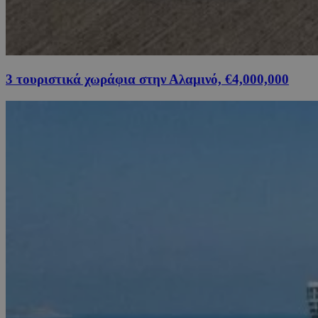
3 τουριστικά χωράφια στην Αλαμινό, €4,000,000