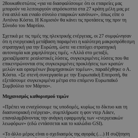
28ουκαθεστώτος «για να διασφαλίσουμε ότι οι εταιρείες μας
μπορούν να λειτουργούν απρόσκοπτα στα 27 κράτη μέλη μας με
ένα απλό και ενιαίο σύνολο εταιρικών κανόνων», όπως είπε ο
Αντόνιο Κόστα. Η Κομισιόν θα κάνει τις προτάσεις της πριν τη
Σύνοδο του Μαρτίου.
Σχετικά με τις τιμές της ηλεκτρικής ενέργειας, οι 27 συμφώνησαν
ότι η ενεργειακή μετάβαση παραμένει η καλύτερη μακροπρόθεσμη
στρατηγική για την Ευρώπη, ώστε να επιτύχει στρατηγική
αυτονομία και χαμηλότερες τιμές. «Αλλά στο μεταξύ,
χρειαζόμαστε ρεαλιστικές λύσεις, συγκεκριμένες λύσεις που θα
επικεντρώνονται στις συγκεκριμένες προκλήσεις των κρατών
μελών και ορισμένων βιομηχανικών τομέων», παραδέχθηκε ο Α.
Κόστα. «Σε στενή συνεργασία με την Ευρωπαϊκή Επιτροπή, θα
εξετάσουμε συγκεκριμένα μέτρα στο επόμενο Ευρωπαϊκό
Συμβούλιο τον Μάρτιο».
Μηχανισμός καθορισμού τιμών
«Πρέπει να ενισχύσουμε τις υποδομές, κυρίως το δίκτυο και τη
διασυνοριακή ενέργεια», συμπλήρωσε η φον ντερ Λάιεν,
επαναλαμβάνοντας την ανάγκη εφαρμογής των «ενεργειακών
λεωφόρων» (εδώ εντάσσεται και το καλώδιο GSI).
«Το άλλο μέρος είναι ο σχεδιασμός της αγοράς (…) Η συζήτηση