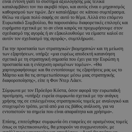
είναι έντονη γιατί το σύστημα αξιολόγησης μας τελικά
καταλαμβάνει τον πιο ακριβό πόρο, και αυτός είναι ο μηχανισμός
καθορισμού των τιμών. Δεν καταλήξαμε σε κάποιο συμπέρασμα.
Θέλω να είμαι πολύ σαφής σε αυτό το θέμα. Αλλά στο επόμενο
Ευρωπαϊκό Συμβούλιο, θα παρουσιάσω διαφορετικές επιλογές και
ευρήματα σχετικά με το αν είναι καιρός να προχωρήσουμε στον
σχεδιασμό της αγοράς ή αν εξακολουθούμε να είμαστε καλοί σε
αυτόν τον σχεδιασμό της αγοράς», συμπλήρωσε.
Για την προστασία των στρατηγικών βιομηχανιών και τη μείωση
των εξαρτήσεων, υπήρξε «μια ευρέως αποδεκτή κατανόηση
σχετικά με τη στρατηγική σημασία που έχει για την Ευρώπη η
προστασία και η ενίσχυση ορισμένων τομέων». «Θα
χαρτογραφήσουμε και θα εντοπίσουμε τις εξαρτήσεις μας ως το
Μάρτιο και θα τις αντιμετωπίσουμε μέσω μιας στρατηγικής
διαφοροποίησης», είπε η Φον Ντερ Λάιεν.
Σύμφωνα με τον Πρόεδρο Κόστα, όσον αφορά την ευρωπαϊκή
προτίμηση, «υπήρξε ευρεία συμφωνία σχετικά με την ανάγκη
χρήσης της σε επιλεγμένους στρατηγικούς τομείς με αναλογικό και
στοχευμένο τρόπο, μετά από μια εις βάθος ανάλυση, για να
εντοπιστούν τα σημεία που είναι απαραίτητα και χρήσιμα».
Επίσης, επιτεύχθηκε συμφωνία ότι εταιρείες σε ορισμένους τομείς
όπως οι τηλεπικοινωνίες, θα μπορούν να συγχωνευτούν, με