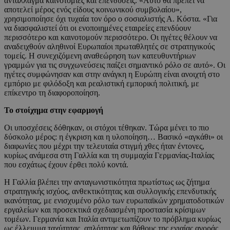
αντάλλαγμα καινοτομίες και επενδύσεις. «Αυτό θα πρέπει να
αποτελεί μέρος ενός είδους κοινωνικού συμβολαίου»,
χρησιμοποίησε όχι τυχαία τον όρο ο σοσιαλιστής Α. Κόστα. «Για
να διασφαλιστεί ότι οι ενοποιημένες εταιρείες επενδύουν
περισσότερο και καινοτομούν περισσότερο. Οι ηγέτες θέλουν να
αναδειχθούν αληθινοί Ευρωπαίοι πρωταθλητές σε στρατηγικούς
τομείς. Η συνεχιζόμενη αναθεώρηση των κατευθυντήριων
γραμμών για τις συγχωνεύσεις παίζει σημαντικό ρόλο σε αυτό». Οι
ηγέτες συμφώνησαν και στην ανάγκη η Ευρώπη είναι ανοιχτή στο
εμπόριο με φιλόδοξη και ρεαλιστική εμπορική πολιτική, με
επίκεντρο τη διαφοροποίηση.
Το στοίχημα στην εφαρμογή
Οι υποσχέσεις δόθηκαν, οι στόχοι τέθηκαν. Τώρα μένει το πιο
δύσκολο μέρος: η έγκριση και η υλοποίηση… Βασικό «αγκάθι» οι
διαφωνίες που μέχρι την τελευταία στιγμή χθες ήταν έντονες,
κυρίως ανάμεσα στη Γαλλία και τη συμμαχία Γερμανίας-Ιταλίας
που εσχάτως έχουν έρθει πολύ κοντά.
Η Γαλλία βλέπει την ανταγωνιστικότητα πρωτίστως ως ζήτημα
στρατηγικής ισχύος, ανθεκτικότητας και συλλογικής επενδυτικής
ικανότητας, με ενισχυμένο ρόλο των ευρωπαϊκών χρηματοδοτικών
εργαλείων και προσεκτικά σχεδιασμένη προστασία κρίσιμων
τομέων. Γερμανία και Ιταλία αντιμετωπίζουν το πρόβλημα κυρίως
ως έλλειμμα ταχύτητας, απλότητας και βάθους της ενιαίας αγοράς,