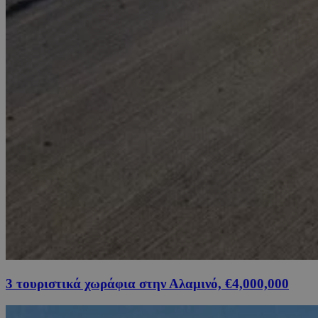
3 τουριστικά χωράφια στην Αλαμινό, €4,000,000