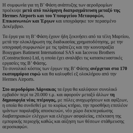
Η συμφωνία για τη Β’ Φάση ανάπτυξης των αεροδρομίων
προέκυψε
μετά από πολύμηνη διαπραγμάτευση μεταξύ της
Hermes Airports και του Υπουργείου Μεταφορών,
Επικοινωνιών και Έργων
και υπογράφηκε τον περασμένο
Δεκέμβριο.
Τα έργα για τη Β’ Φάση έχουν ήδη ξεκινήσει από τα τέλη Μαρτίου,
μετά την ολοκλήρωση της διαδικασίας χρηματοδότησης, με την
υπογραφή συμφωνιών με τις τράπεζες και την κοινοπραξία
Bouygues Batiment International SAS και Iacovou Brothers
(Constructions) Ltd, η οποία έχει αναλάβει τις κατασκευαστικές
εργασίες της Β’ Φάσης.
Το συνολικό κόστος των έργων της B’ Φάσης
ανέρχεται στα 170
εκατομμύρια ευρώ
και θα καλυφθεί εξ ολοκλήρου από την
Hermes Airports.
Στο αεροδρόμιο Λάρνακας
τα έργα θα καλύψουν συνολικό
εμβαδόν περί τα 20.000 τ.μ. και αφορούν μεταξύ άλλων
τη
δημιουργία νέας πτέρυγας,
με πύλες αναχωρήσεων και αφίξεων,
η οποία θα συνδεθεί με το κυρίως κτήριο, την προσθήκη επιπλέον
ιμάντων παραλαβής αποσκευών, νέο χώρο διεκπεραίωσης
διαβατηριακών ελέγχων και ελέγχων ασφαλείας, επέκταση της
εμπορικής περιοχής καθώς και αύξηση των θέσεων στάθμευσης
αεροσκαφών.