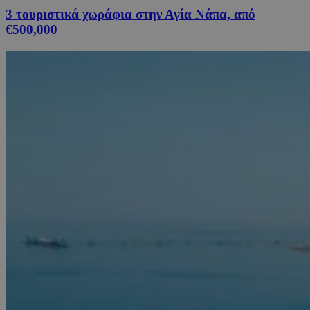
3 τουριστικά χωράφια στην Αγία Νάπα, από
€500,000