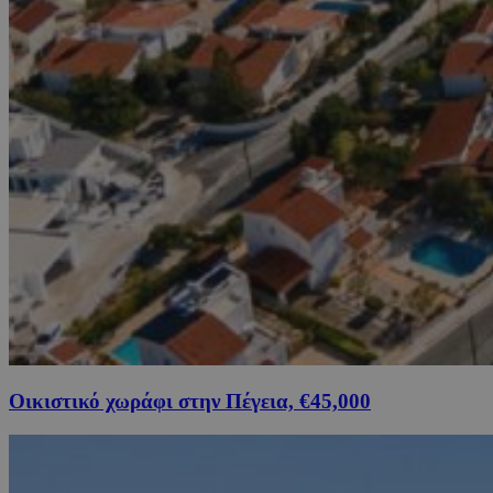
Οικιστικό χωράφι στην Πέγεια, €45,000