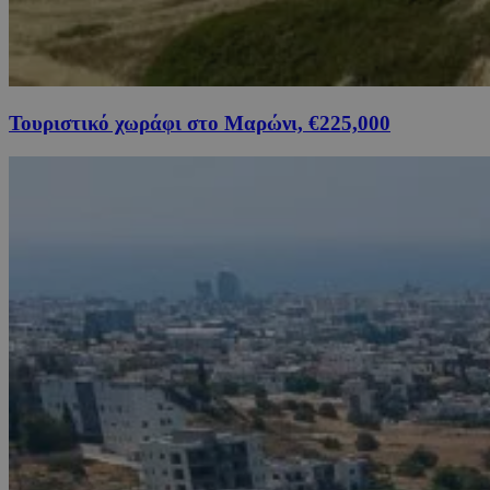
Τουριστικό χωράφι στο Μαρώνι, €225,000