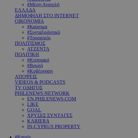
#Μέση Ανατολή
ΕΛΛΑΔΑ
ΔΗΜΟΦΙΛΗ ΣΤΟ INTERNET
ΟΙΚΟΝΟΜΙΑ
#Καύσιμα
#Συνταξιοδοτικό
#Τουρισμός
ΠΟΛΙΤΙΣΜΟΣ
ΑΤΖΕΝΤΑ
ΠΟΛΙΤΙΚΗ
#Κυπριακό
#Βουλή
#Κυβέρνηση
ΑΠΟΨΕΙΣ
VIDEOS & PODCASTS
TV ΟΔΗΓΟΣ
PHILENEWS NETWORK
EN.PHILENEWS.COM
LIKE
GOAL
ΧΡΥΣΕΣ ΣΥΝΤΑΓΕΣ
KARIERA
IN-CYPRUS PROPERTY
#Καιρός