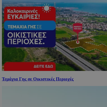
Τεμάχια Γης σε Οικιστικές Περιοχές