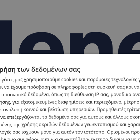
ρήση των δεδομένων σας
εργάτες μας χρησιμοποιούμε cookies και παρόμοιες τεχνολογίες 
ι να έχουμε πρόσβαση σε πληροφορίες στη συσκευή σας και να
 προσωπικά δεδομένα, όπως τη διεύθυνση IP σας, μοναδικά αν
σης, για εξατομικευμένες διαφημίσεις και περιεχόμενο, μέτρη
υ, ανάλυση κοινού και βελτίωση υπηρεσιών.
Προμηθευτές τρίτων
 να επεξεργάζονται τα δεδομένα σας για αυτούς και άλλους σκο
ένης της χρήσης ακριβών δεδομένων γεωεντοπισμού και χαρα
λογές σας ισχύουν μόνο για αυτόν τον ιστότοπο. Ορισμένοι πρ
 έννομο συμφέρον αντί για συγκατάθεση· έχετε το δικαίωμα να α