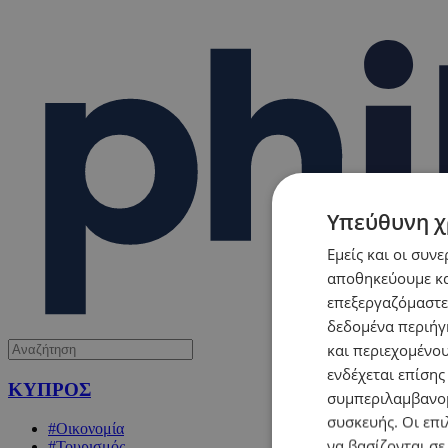
Υπεύθυνη χ
Εμείς και οι συν
αποθηκεύουμε κα
επεξεργαζόμαστε
δεδομένα περιήγη
και περιεχομένο
ενδέχεται επίσης
ΚΥΠΡΟΣ
συμπεριλαμβανομ
συσκευής. Οι επι
#Οικονομία
να βασίζονται σε
#Τουρισμός