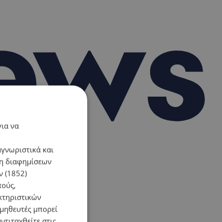
για να
αγνωριστικά και
ση διαφημίσεων
 (1852)
πούς,
κτηριστικών
ομηθευτές μπορεί
ντιταχθείτε στις