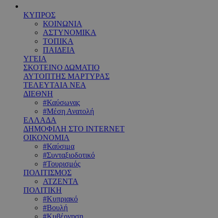
ΚΥΠΡΟΣ
ΚΟΙΝΩΝΙΑ
ΑΣΤΥΝΟΜΙΚΑ
ΤΟΠΙΚΑ
ΠΑΙΔΕΙΑ
ΥΓΕΙΑ
ΣΚΟΤΕΙΝΟ ΔΩΜΑΤΙΟ
ΑΥΤΟΠΤΗΣ ΜΑΡΤΥΡΑΣ
ΤΕΛΕΥΤΑΙΑ ΝΕΑ
ΔΙΕΘΝΗ
#Καύσωνας
#Μέση Ανατολή
ΕΛΛΑΔΑ
ΔΗΜΟΦΙΛΗ ΣΤΟ INTERNET
ΟΙΚΟΝΟΜΙΑ
#Καύσιμα
#Συνταξιοδοτικό
#Τουρισμός
ΠΟΛΙΤΙΣΜΟΣ
ΑΤΖΕΝΤΑ
ΠΟΛΙΤΙΚΗ
#Κυπριακό
#Βουλή
#Κυβέρνηση