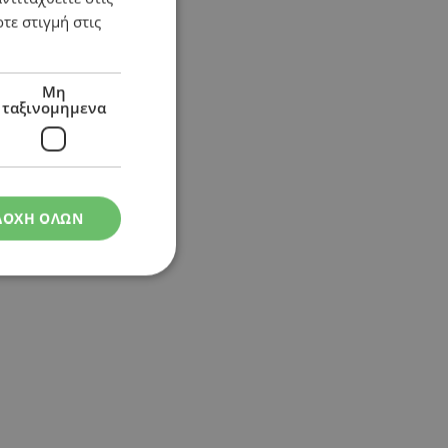
τε στιγμή στις
Μη
ταξινομημενα
ΔΟΧΗ ΟΛΩΝ