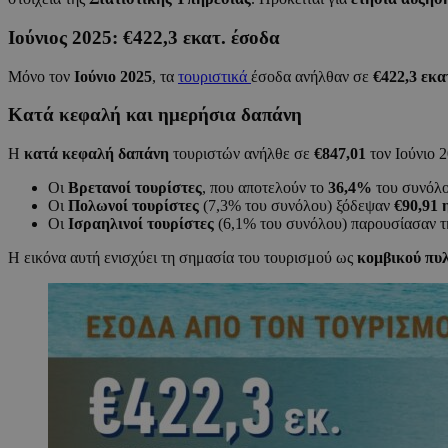
Ιούνιος 2025: €422,3 εκατ. έσοδα
Μόνο τον
Ιούνιο 2025
, τα
τουριστικά
έσοδα ανήλθαν σε
€422,3 εκα
Κατά κεφαλή και ημερήσια δαπάνη
Η
κατά κεφαλή δαπάνη
τουριστών ανήλθε σε
€847,01
τον Ιούνιο 2
Οι
Βρετανοί τουρίστες
, που αποτελούν το
36,4%
του συνόλο
Οι
Πολωνοί τουρίστες
(7,3% του συνόλου) ξόδεψαν
€90,91
Οι
Ισραηλινοί τουρίστες
(6,1% του συνόλου) παρουσίασαν τ
Η εικόνα αυτή ενισχύει τη σημασία του τουρισμού ως
κομβικού πυ