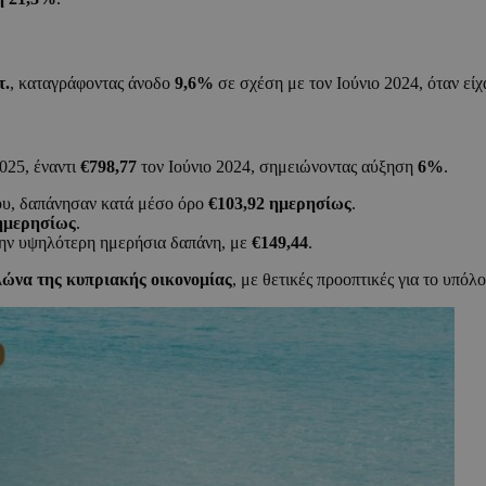
τ.
, καταγράφοντας άνοδο
9,6%
σε σχέση με τον Ιούνιο 2024, όταν είχ
025, έναντι
€798,77
τον Ιούνιο 2024, σημειώνοντας αύξηση
6%
.
υ, δαπάνησαν κατά μέσο όρο
€103,92 ημερησίως
.
 ημερησίως
.
ην υψηλότερη ημερήσια δαπάνη, με
€149,44
.
λώνα της κυπριακής οικονομίας
, με θετικές προοπτικές για το υπόλο