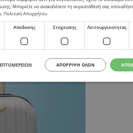
μισης
. Μπορείτε να ανακαλέσετε τη συγκατάθεσή σας οποιαδήπο
υρισμός
s
.
Πολιτική Απορρήτου
Αποδοσης
Στοχευσης
Λειτουργικοτητας
ΛΕΠΤΟΜΕΡΕΙΩΝ
ΑΠΌΡΡΙΨΗ ΌΛΩΝ
ΑΠΟ