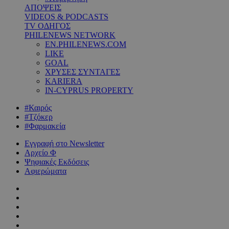
ΑΠΟΨΕΙΣ
VIDEOS & PODCASTS
TV ΟΔΗΓΟΣ
PHILENEWS NETWORK
EN.PHILENEWS.COM
LIKE
GOAL
ΧΡΥΣΕΣ ΣΥΝΤΑΓΕΣ
KARIERA
IN-CYPRUS PROPERTY
#Καιρός
#Τζόκερ
#Φαρμακεία
Εγγραφή στο Newsletter
Αρχείο Φ
Ψηφιακές Εκδόσεις
Αφιερώματα