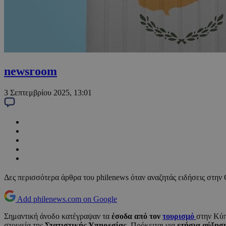
newsroom
3 Σεπτεμβρίου 2025, 13:01
Δες περισσότερα άρθρα του philenews όταν αναζητάς ειδήσεις στην
Add philenews.com on Google
Σημαντική άνοδο κατέγραψαν τα
έσοδα από τον
τουρισμό
στην Κύπ
στοιχεία της
Στατιστικής Υπηρεσίας
. Πρόκειται για
ετήσια αύξησ