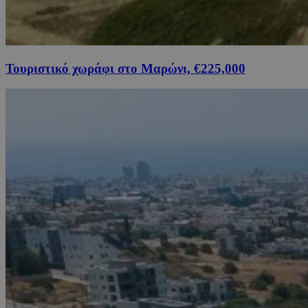
Τουριστικό χωράφι στο Μαρώνι, €225,000