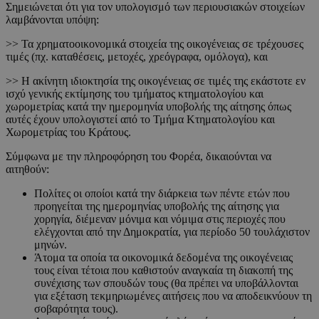
Σημειώνεται ότι για τον υπολογισμό των περιουσιακών στοιχείων
λαμβάνονται υπόψη:
>> Τα χρηματοοικονομικά στοιχεία της οικογένειας σε τρέχουσες
τιμές (πχ. καταθέσεις, μετοχές, χρεόγραφα, ομόλογα), και
>> Η ακίνητη ιδιοκτησία της οικογένειας σε τιμές της εκάστοτε εν
ισχύ γενικής εκτίμησης του τμήματος κτηματολογίου και
χωρομετρίας κατά την ημερομηνία υποβολής της αίτησης όπως
αυτές έχουν υπολογιστεί από το Τμήμα Κτηματολογίου και
Χωρομετρίας του Κράτους.
Σύμφωνα με την πληροφόρηση του Φορέα, δικαιούνται να
αιτηθούν:
Πολίτες οι οποίοι κατά την διάρκεια των πέντε ετών που
προηγείται της ημερομηνίας υποβολής της αίτησης για
χορηγία, διέμεναν μόνιμα και νόμιμα στις περιοχές που
ελέγχονται από την Δημοκρατία, για περίοδο 50 τουλάχιστον
μηνών.
Άτομα τα οποία τα οικονομικά δεδομένα της οικογένειας
τους είναι τέτοια που καθιστούν αναγκαία τη διακοπή της
συνέχισης των σπουδών τους (θα πρέπει να υποβάλλονται
για εξέταση τεκμηριωμένες αιτήσεις που να αποδεικνύουν τη
σοβαρότητα τους).