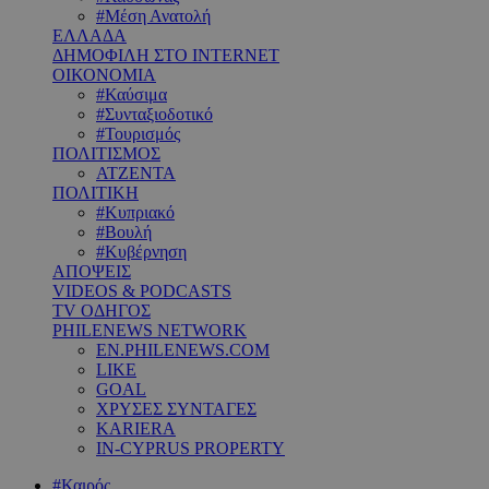
#Μέση Ανατολή
ΕΛΛΑΔΑ
ΔΗΜΟΦΙΛΗ ΣΤΟ INTERNET
ΟΙΚΟΝΟΜΙΑ
#Καύσιμα
#Συνταξιοδοτικό
#Τουρισμός
ΠΟΛΙΤΙΣΜΟΣ
ΑΤΖΕΝΤΑ
ΠΟΛΙΤΙΚΗ
#Κυπριακό
#Βουλή
#Κυβέρνηση
ΑΠΟΨΕΙΣ
VIDEOS & PODCASTS
TV ΟΔΗΓΟΣ
PHILENEWS NETWORK
EN.PHILENEWS.COM
LIKE
GOAL
ΧΡΥΣΕΣ ΣΥΝΤΑΓΕΣ
KARIERA
IN-CYPRUS PROPERTY
#Καιρός