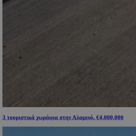
3 τουριστικά χωράφια στην Αλαμινό, €4,000,000