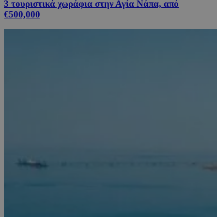
3 τουριστικά χωράφια στην Αγία Νάπα, από
€500,000