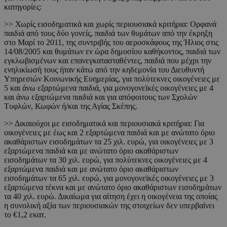
κατηγορίες:
>> Χωρίς εισοδηματικά και χωρίς περιουσιακά κριτήρια: Ορφανά
παιδιά από τους δύο γονείς, παιδιά των θυμάτων από την έκρηξη
στο Μαρί το 2011, της συντριβής του αεροσκάφους της Ήλιος στις
14/08/2005 και θυμάτων εν ώρα δημοσίου καθήκοντος, παιδιά των
εγκλωβισμένων και επανεγκατασταθέντες, παιδιά που μέχρι την
ενηλικίωσή τους ήταν κάτω από την κηδεμονία του Διευθυντή
Υπηρεσιών Κοινωνικής Ευημερίας, για πολύτεκνες οικογένειες με
5 και άνω εξαρτώμενα παιδιά, για μονογονεϊκές οικογένειες με 4
και άνω εξαρτώμενα παιδιά και για απόφοιτους των Σχολών
Τυφλών, Κωφών ή/και της Αγίας Σκέπης.
>> Δικαιούχοι με εισοδηματικά και περιουσιακά κριτήρια: Για
οικογένειες με έως και 2 εξαρτώμενα παιδιά και με ανώτατο όριο
ακαθάριστων εισοδημάτων τα 25 χιλ. ευρώ, για οικογένειες με 3
εξαρτώμενα παιδιά και με ανώτατο όριο ακαθάριστων
εισοδημάτων τα 30 χιλ. ευρώ, για πολύτεκνες οικογένειες με 4
εξαρτώμενα παιδιά και με ανώτατο όριο ακαθάριστων
εισοδημάτων τα 65 χιλ. ευρώ, για μονογονεϊκές οικογένειες με 3
εξαρτώμενα τέκνα και με ανώτατο όριο ακαθάριστων εισοδημάτων
τα 40 χιλ. ευρώ. Δικαίωμα για αίτηση έχει η οικογένεια της οποίας
η συνολική αξία των περιουσιακών της στοιχείων δεν υπερβαίνει
το €1,2 εκατ.