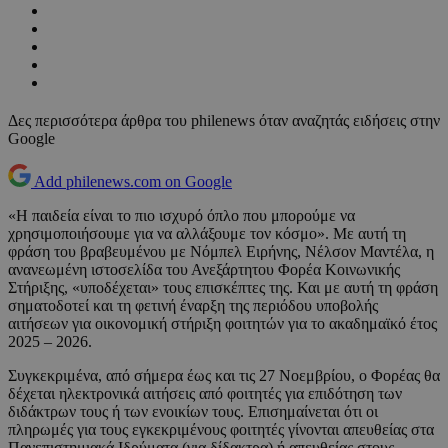
Δες περισσότερα άρθρα του philenews όταν αναζητάς ειδήσεις στην
Google
Add philenews.com on Google
«Η παιδεία είναι το πιο ισχυρό όπλο που μπορούμε να
χρησιμοποιήσουμε για να αλλάξουμε τον κόσμο». Με αυτή τη
φράση του βραβευμένου με Νόμπελ Ειρήνης, Νέλσον Μαντέλα, η
ανανεωμένη ιστοσελίδα του Ανεξάρτητου Φορέα Κοινωνικής
Στήριξης, «υποδέχεται» τους επισκέπτες της. Και με αυτή τη φράση
σηματοδοτεί και τη φετινή έναρξη της περιόδου υποβολής
αιτήσεων για οικονομική στήριξη φοιτητών για το ακαδημαϊκό έτος
2025 – 2026.
Συγκεκριμένα, από σήμερα έως και τις 27 Νοεμβρίου, ο Φορέας θα
δέχεται ηλεκτρονικά αιτήσεις από φοιτητές για επιδότηση των
διδάκτρων τους ή των ενοικίων τους. Επισημαίνεται ότι οι
πληρωμές για τους εγκεκριμένους φοιτητές γίνονται απευθείας στα
Πανεπιστημιακά Ιδρύματα (για δίδακτρα) ή απευθείας στους