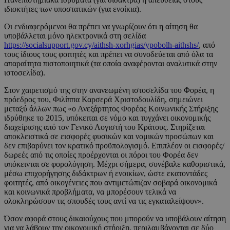
ιδιοκτήτες των υποστατικών (για ενοίκια).
Οι ενδιαφερόμενοι θα πρέπει να γνωρίζουν ότι η αίτηση θα
υποβάλλεται μόνο ηλεκτρονικά στη σελίδα
https://socialsupport.gov.cy/aithsh-xorhgias/ypobolh-aithshs/
, από
τους ίδιους τους φοιτητές και πρέπει να συνοδεύεται από όλα τα
απαραίτητα πιστοποιητικά (τα οποία αναφέρονται αναλυτικά στην
ιστοσελίδα).
Στον χαιρετισμό της στην ανανεωμένη ιστοσελίδα του Φορέα, η
πρόεδρος του, Φιλίππα Καρσερά Χριστοδουλίδη, σημειώνει
μεταξύ άλλων πως «ο Ανεξάρτητος Φορέας Κοινωνικής Στήριξης
ιδρύθηκε το 2015, υπόκειται σε νόμο και τυγχάνει οικονομικής
διαχείρισης από τον Γενικό Λογιστή του Κράτους. Στηρίζεται
αποκλειστικά σε εισφορές φυσικών και νομικών προσώπων και
δεν επιβαρύνει τον κρατικό προϋπολογισμό. Επιπλέον οι εισφορές/
δωρεές από τις οποίες προέρχονται οι πόροι του Φορέα δεν
υπόκεινται σε φορολόγηση. Μέχρι σήμερα, συνέβαλε καθοριστικά,
μέσω επιχορήγησης διδάκτρων ή ενοικίων, ώστε εκατοντάδες
φοιτητές, από οικογένειες που αντιμετώπιζαν σοβαρά οικονομικά
και κοινωνικά προβλήματα, να μπορέσουν τελικά να
ολοκληρώσουν τις σπουδές τους αντί να τις εγκαταλείψουν».
Όσον αφορά στους δικαιούχους που μπορούν να υποβάλουν αίτηση
για να λάβουν την οικονομική στήριξη, περιλαμβάνονται σε δύο