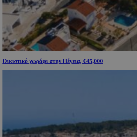
Οικιστικό χωράφι στην Πέγεια, €45,000