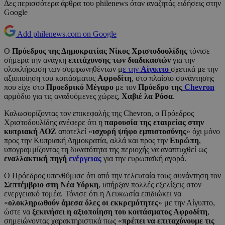
Δες περισσότερα άρθρα του philenews όταν αναζητάς ειδήσεις στην
Google
Add philenews.com on Google
Ο
Πρόεδρος της Δημοκρατίας Νίκος Χριστοδουλίδης
τόνισε
σήμερα την ανάγκη
επιτάχυνσης των διαδικασιών
για την
ολοκλήρωση των συμφωνηθέντων μ
ε την
Αίγυπτο
σχετικά με την
αξιοποίηση του κοιτάσματος
Αφροδίτη
, στο πλαίσιο συνάντησης
που είχε στο
Προεδρικό Μέγαρο
με τον
Πρόεδρο της
Chevron
αρμόδιο για τις αναδυόμενες χώρες,
Χαβιέ λα Ρόσα
.
Καλωσορίζοντας τον επικεφαλής της Chevron, ο Πρόεδρος
Χριστοδουλίδης ανέφερε ότι η
παρουσία της εταιρείας στην
κυπριακή ΑΟΖ
αποτελεί «
ισχυρή ψήφο εμπιστοσύνης
» όχι μόνο
προς την Κυπριακή Δημοκρατία, αλλά και προς την
Ευρώπη
,
υπογραμμίζοντας τη δυνατότητα της περιοχής να αναπτυχθεί ως
εναλλακτική πηγή
ενέργειας
για την ευρωπαϊκή αγορά.
Ο Πρόεδρος υπενθύμισε ότι από την τελευταία τους συνάντηση τον
Σεπτέμβριο στη Νέα Υόρκη
, υπήρξαν πολλές εξελίξεις στον
ενεργειακό τομέα. Τόνισε ότι η Λευκωσία επιδιώκει να
«
ολοκληρωθούν άμεσα όλες οι εκκρεμότητες
» με την Αίγυπτο,
ώστε να
ξεκινήσει η αξιοποίηση του κοιτάσματος Αφροδίτη
,
σημειώνοντας χαρακτηριστικά πως «
πρέπει να επιταχύνουμε τις