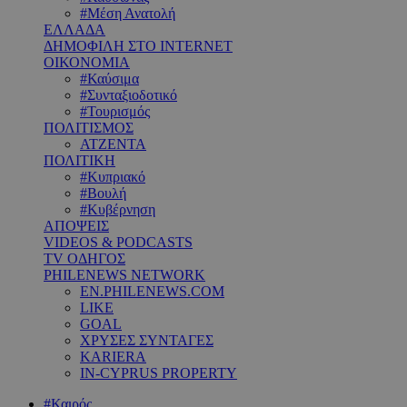
#Μέση Ανατολή
ΕΛΛΑΔΑ
ΔΗΜΟΦΙΛΗ ΣΤΟ INTERNET
ΟΙΚΟΝΟΜΙΑ
#Καύσιμα
#Συνταξιοδοτικό
#Τουρισμός
ΠΟΛΙΤΙΣΜΟΣ
ΑΤΖΕΝΤΑ
ΠΟΛΙΤΙΚΗ
#Κυπριακό
#Βουλή
#Κυβέρνηση
ΑΠΟΨΕΙΣ
VIDEOS & PODCASTS
TV ΟΔΗΓΟΣ
PHILENEWS NETWORK
EN.PHILENEWS.COM
LIKE
GOAL
ΧΡΥΣΕΣ ΣΥΝΤΑΓΕΣ
KARIERA
IN-CYPRUS PROPERTY
#Καιρός