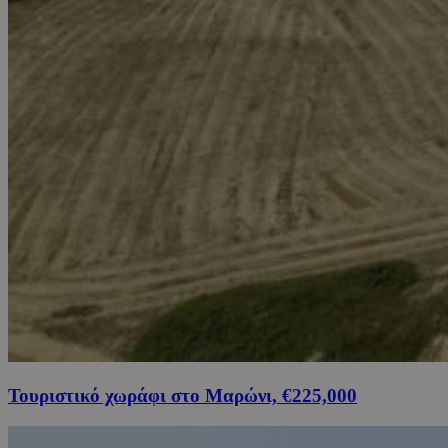
Τουριστικό χωράφι στο Μαρώνι, €225,000