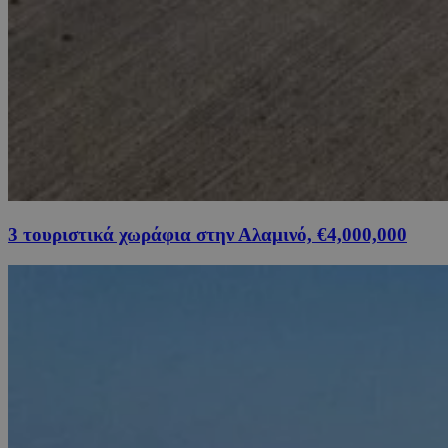
3 τουριστικά χωράφια στην Αλαμινό, €4,000,000