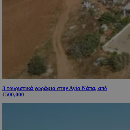
3 τουριστικά χωράφια στην Αγία Νάπα, από
€500,000