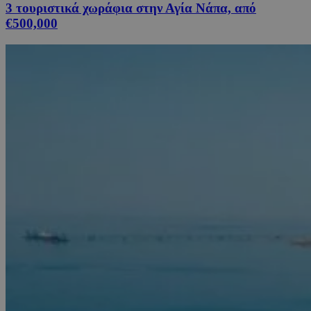
3 τουριστικά χωράφια στην Αγία Νάπα, από
€500,000