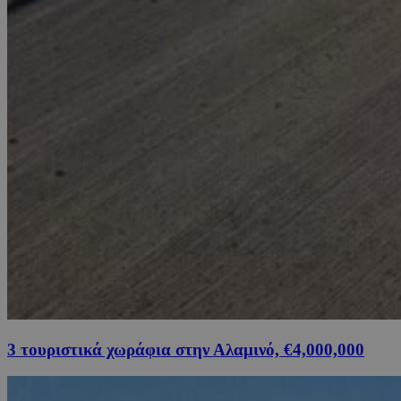
3 τουριστικά χωράφια στην Αλαμινό, €4,000,000