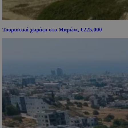
Τουριστικό χωράφι στο Μαρώνι, €225,000