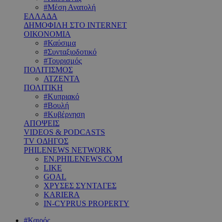
#Μέση Ανατολή
ΕΛΛΑΔΑ
ΔΗΜΟΦΙΛΗ ΣΤΟ INTERNET
ΟΙΚΟΝΟΜΙΑ
#Καύσιμα
#Συνταξιοδοτικό
#Τουρισμός
ΠΟΛΙΤΙΣΜΟΣ
ΑΤΖΕΝΤΑ
ΠΟΛΙΤΙΚΗ
#Κυπριακό
#Βουλή
#Κυβέρνηση
ΑΠΟΨΕΙΣ
VIDEOS & PODCASTS
TV ΟΔΗΓΟΣ
PHILENEWS NETWORK
EN.PHILENEWS.COM
LIKE
GOAL
ΧΡΥΣΕΣ ΣΥΝΤΑΓΕΣ
KARIERA
IN-CYPRUS PROPERTY
#Καιρός