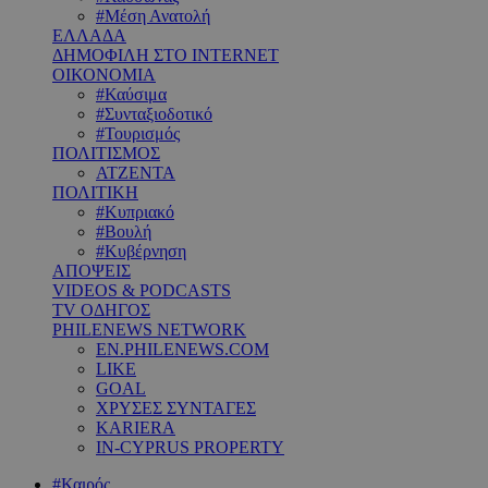
#Μέση Ανατολή
ΕΛΛΑΔΑ
ΔΗΜΟΦΙΛΗ ΣΤΟ INTERNET
ΟΙΚΟΝΟΜΙΑ
#Καύσιμα
#Συνταξιοδοτικό
#Τουρισμός
ΠΟΛΙΤΙΣΜΟΣ
ΑΤΖΕΝΤΑ
ΠΟΛΙΤΙΚΗ
#Κυπριακό
#Βουλή
#Κυβέρνηση
ΑΠΟΨΕΙΣ
VIDEOS & PODCASTS
TV ΟΔΗΓΟΣ
PHILENEWS NETWORK
EN.PHILENEWS.COM
LIKE
GOAL
ΧΡΥΣΕΣ ΣΥΝΤΑΓΕΣ
KARIERA
IN-CYPRUS PROPERTY
#Καιρός