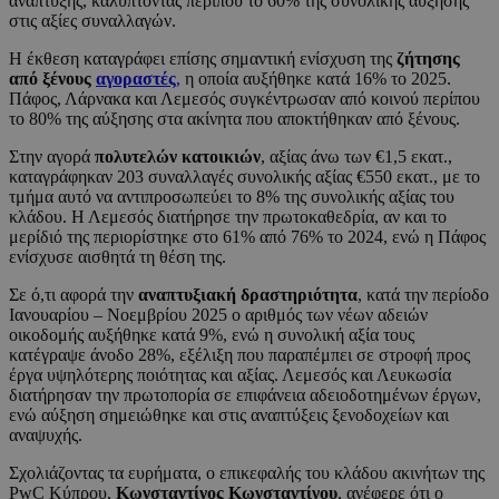
ανάπτυξης, καλύπτοντας περίπου το 60% της συνολικής αύξησης
στις αξίες συναλλαγών.
Η έκθεση καταγράφει επίσης σημαντική ενίσχυση της
ζήτησης
από ξένους
αγοραστές
,
η οποία αυξήθηκε κατά 16% το 2025.
Πάφος, Λάρνακα και Λεμεσός συγκέντρωσαν από κοινού περίπου
το 80% της αύξησης στα ακίνητα που αποκτήθηκαν από ξένους.
Στην αγορά
πολυτελών κατοικιών
, αξίας άνω των €1,5 εκατ.,
καταγράφηκαν 203 συναλλαγές συνολικής αξίας €550 εκατ., με το
τμήμα αυτό να αντιπροσωπεύει το 8% της συνολικής αξίας του
κλάδου. Η Λεμεσός διατήρησε την πρωτοκαθεδρία, αν και το
μερίδιό της περιορίστηκε στο 61% από 76% το 2024, ενώ η Πάφος
ενίσχυσε αισθητά τη θέση της.
Σε ό,τι αφορά την
αναπτυξιακή δραστηριότητα
, κατά την περίοδο
Ιανουαρίου – Νοεμβρίου 2025 ο αριθμός των νέων αδειών
οικοδομής αυξήθηκε κατά 9%, ενώ η συνολική αξία τους
κατέγραψε άνοδο 28%, εξέλιξη που παραπέμπει σε στροφή προς
έργα υψηλότερης ποιότητας και αξίας. Λεμεσός και Λευκωσία
διατήρησαν την πρωτοπορία σε επιφάνεια αδειοδοτημένων έργων,
ενώ αύξηση σημειώθηκε και στις αναπτύξεις ξενοδοχείων και
αναψυχής.
Σχολιάζοντας τα ευρήματα, ο επικεφαλής του κλάδου ακινήτων της
PwC Κύπρου,
Κωνσταντίνος Κωνσταντίνου
, ανέφερε ότι ο