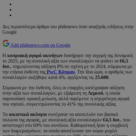
Δες περισσότερα άρθρα του philenews όταν αναζητάς ειδήσεις στην
Google
Add philenews.com on Google
Η
κυπριακή αγορά ακινήτων
διατήρησε την ισχυρή της δυναμική
το 2025, με τη συνολική αξία των συναλλαγών να φτάνει τα
€6,5
δισ.
, σημειώνοντας αύξηση 8% σε σχέση με το 2024, σύμφωνα με
την ετήσια έκθεση της
PwC Κύπρου
. Την ίδια ώρα, ο αριθμός των
συναλλαγών αυξήθηκε κατά 4%, αγγίζοντας τις
25.600
.
Σύμφωνα με την έκθεση, όλες οι επαρχίες κατέγραψαν αύξηση
στην αξία των συναλλαγών, με εξαίρεση τη
Λεμεσό
, η οποία
παρουσίασε οριακή μείωση, αλλά παρέμεινε η ισχυρότερη αγορά
του νησιού, συγκεντρώνοντας το 41% της συνολικής αξίας.
Τα
οικιστικά ακίνητα
συνέχισαν να αποτελούν τον βασικό
πυλώνα της αγοράς, με συνολική αξία συναλλαγών
€4,5 δισ.
, που
αντιστοιχεί στο 69% του συνόλου. Καθοριστική ήταν η συμβολή
των διαμερισμάτων, τα οποία αποτέλεσαν τον κύριο μοχλό