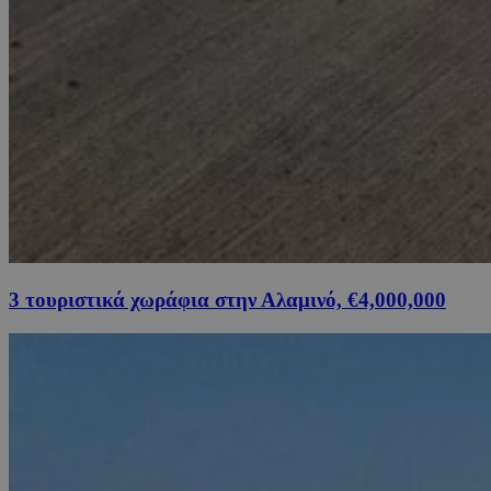
3 τουριστικά χωράφια στην Αλαμινό, €4,000,000