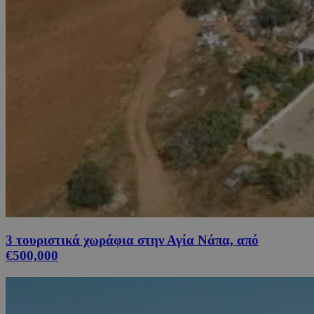
3 τουριστικά χωράφια στην Αγία Νάπα, από
€500,000