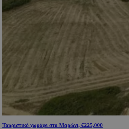
Τουριστικό χωράφι στο Μαρώνι, €225,000