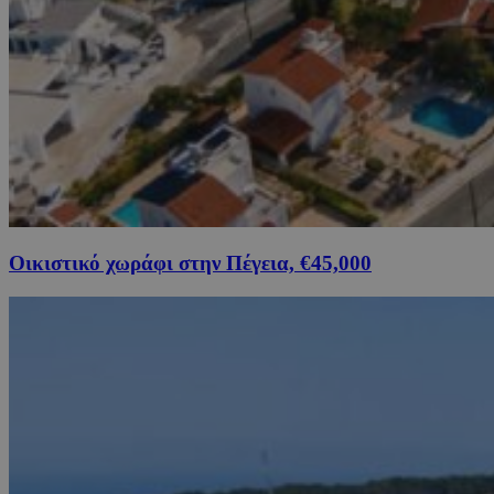
Οικιστικό χωράφι στην Πέγεια, €45,000