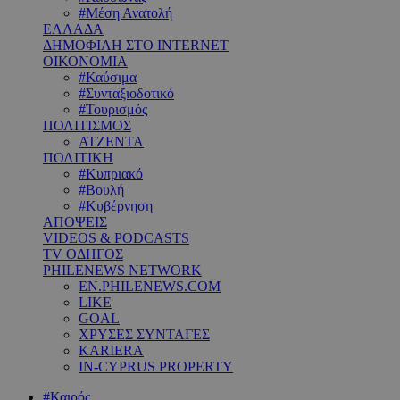
#Μέση Ανατολή
ΕΛΛΑΔΑ
ΔΗΜΟΦΙΛΗ ΣΤΟ INTERNET
ΟΙΚΟΝΟΜΙΑ
#Καύσιμα
#Συνταξιοδοτικό
#Τουρισμός
ΠΟΛΙΤΙΣΜΟΣ
ΑΤΖΕΝΤΑ
ΠΟΛΙΤΙΚΗ
#Κυπριακό
#Βουλή
#Κυβέρνηση
ΑΠΟΨΕΙΣ
VIDEOS & PODCASTS
TV ΟΔΗΓΟΣ
PHILENEWS NETWORK
EN.PHILENEWS.COM
LIKE
GOAL
ΧΡΥΣΕΣ ΣΥΝΤΑΓΕΣ
KARIERA
IN-CYPRUS PROPERTY
#Καιρός