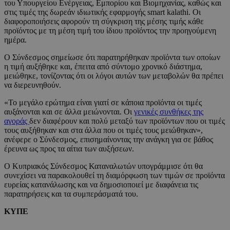
του Υπουργείου Ενέργειας, Εμπορίου και Βιομηχανίας, καθώς και
στις τιμές της δωρεάν ιδιωτικής εφαρμογής smart kalathi. Οι
διαφοροποιήσεις αφορούν τη σύγκριση της μέσης τιμής κάθε
προϊόντος με τη μέση τιμή του ίδιου προϊόντος την προηγούμενη
ημέρα.
Ο Σύνδεσμος σημείωσε ότι παρατηρήθηκαν προϊόντα των οποίων
η τιμή αυξήθηκε και, έπειτα από σύντομο χρονικό διάστημα,
μειώθηκε, τονίζοντας ότι οι λόγοι αυτών των μεταβολών θα πρέπει
να διερευνηθούν.
«Το μεγάλο ερώτημα είναι γιατί σε κάποια προϊόντα οι τιμές
αυξάνονται και σε άλλα μειώνονται. Οι
γενικές συνθήκες της
αγοράς
δεν διαφέρουν και πολύ μεταξύ των προϊόντων που οι τιμές
τους αυξήθηκαν και στα άλλα που οι τιμές τους μειώθηκαν»,
ανέφερε ο Σύνδεσμος, επισημαίνοντας την ανάγκη για σε βάθος
έρευνα ως προς τα αίτια των αυξήσεων.
Ο Κυπριακός Σύνδεσμος Καταναλωτών υπογράμμισε ότι θα
συνεχίσει να παρακολουθεί τη διαμόρφωση των τιμών σε προϊόντα
ευρείας κατανάλωσης και να δημοσιοποιεί με διαφάνεια τις
παρατηρήσεις και τα συμπεράσματά του.
ΚΥΠΕ