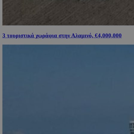
3 τουριστικά χωράφια στην Αλαμινό, €4,000,000