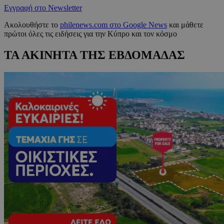
Εγγραφή στο Newsletter
Ακολουθήστε το
philenews.com στο Google News
και μάθετε
πρώτοι όλες τις ειδήσεις για την Κύπρο και τον κόσμο
ΤΑ ΑΚΙΝΗΤΑ ΤΗΣ ΕΒΔΟΜΑΔΑΣ