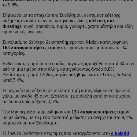
το 9,8%.
Σύμφωνα με τα στοιχεία του Συνδέσμου, οι σημαντικότερες
αυξήσεις εντοπίστηκαν σε κατηγορίες όπως
σάλτσες και
dressings
, αυγά, σαπούνια, τυριά, γιαούρτι, χαρτομάντηλα και είδη
προσωπικής υγιεινής.
Συνολικά, το δεύτερο δεκαπενθήμερο του Μαΐου καταγράφηκαν
165 διαφοροποιήσεις τιμών
σε προϊόντα που εμπίπτουν σε 34
κατηγορίες.
Ενδεικτικά, η τιμή συσκευασίας μαγιονέζας αυξήθηκε κατά 34 σεντ
από τη μία ημέρα στην άλλη, καταγράφοντας άνοδο 9,8%.
Αντίστοιχα, η τιμή 12άδας αυγών αυξήθηκε κατά 29 σεντ, δηλαδή
κατά 7,4%.
Η μεγαλύτερη αύξηση σε απόλυτη τιμή καταγράφηκε σε βρεφικό
γάλα, με άνοδο 45 σεντ. Ωστόσο, η μεταβολή αυτή αντιστοιχούσε
σε ποσοστιαία αύξηση 2,5%.
Την ίδια περίοδο σημειώθηκαν και
133 διαφοροποιήσεις τιμών
με μειώσεις, με το μέσο ποσοστό μείωσης να ανέρχεται στο 9,4%,
σύμφωνα με τον Σύνδεσμο.
Η έρευνα βασίστηκε στις τιμές που καταγράφονται στο
e-kalathi