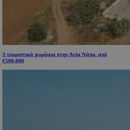
3 τουριστικά χωράφια στην Αγία Νάπα, από
€500,000