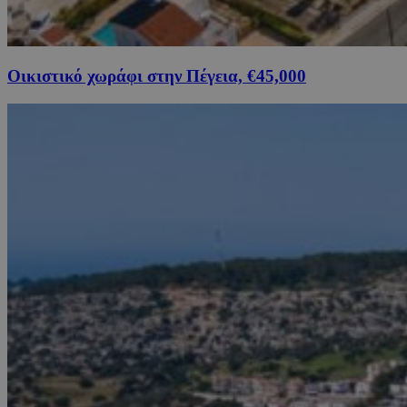
Οικιστικό χωράφι στην Πέγεια, €45,000