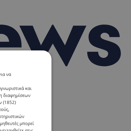
για να
αγνωριστικά και
ση διαφημίσεων
 (1852)
πούς,
κτηριστικών
ομηθευτές μπορεί
ντιταχθείτε στις