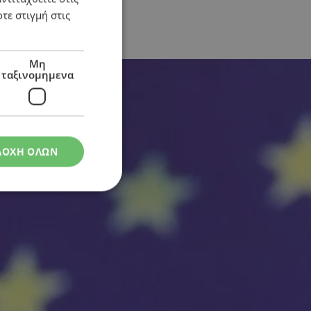
τε στιγμή στις
Μη
ταξινομημενα
ΔΟΧΗ ΟΛΩΝ