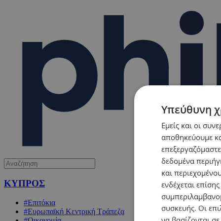
Υπεύθυνη χ
Εμείς και οι συν
αποθηκεύουμε κα
επεξεργαζόμαστε
δεδομένα περιήγη
και περιεχομένο
ΚΥΠΡΟΣ
ενδέχεται επίσης
συμπεριλαμβανομ
#Επιτόκια
συσκευής. Οι επι
#Ευρωπαϊκή Κεντρική Τράπεζα
να βασίζονται σε
#Οικονομία