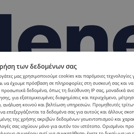
ρήση των δεδομένων σας
εργάτες μας χρησιμοποιούμε cookies και παρόμοιες τεχνολογίες 
ι να έχουμε πρόσβαση σε πληροφορίες στη συσκευή σας και να
 προσωπικά δεδομένα, όπως τη διεύθυνση IP σας, μοναδικά αν
σης, για εξατομικευμένες διαφημίσεις και περιεχόμενο, μέτρη
υ, ανάλυση κοινού και βελτίωση υπηρεσιών.
Προμηθευτές τρίτων
 να επεξεργάζονται τα δεδομένα σας για αυτούς και άλλους σκο
ένης της χρήσης ακριβών δεδομένων γεωεντοπισμού και χαρα
λογές σας ισχύουν μόνο για αυτόν τον ιστότοπο. Ορισμένοι πρ
 έννομο συμφέρον αντί για συγκατάθεση· έχετε το δικαίωμα να α