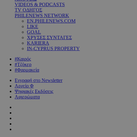
VIDEOS & PODCASTS
TV ΟΔΗΓΟΣ
PHILENEWS NETWORK
EN.PHILENEWS.COM
LIKE
GOAL
ΧΡΥΣΕΣ ΣΥΝΤΑΓΕΣ
KARIERA
IN-CYPRUS PROPERTY
#Καιρός
#Τζόκερ
#Φαρμακεία
Εγγραφή στο Newsletter
Αρχείο Φ
Ψηφιακές Εκδόσεις
Αφιερώματα