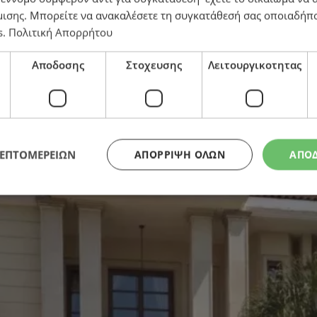
μισης
. Μπορείτε να ανακαλέσετε τη συγκατάθεσή σας οποιαδήπο
s
.
Πολιτική Απορρήτου
η του ΔΗΣΥ – «Η αλληλεγγύη προς τα θύματα δεν είν
Αποδοσης
Στοχευσης
Λειτουργικοτητας
ΛΕΠΤΟΜΕΡΕΙΩΝ
ΑΠΌΡΡΙΨΗ ΌΛΩΝ
ΑΠΟ