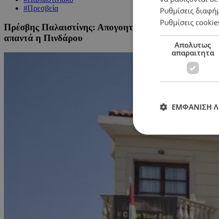
#Πρεσβεία
Ρυθμίσεις διαφή
Ρυθμίσεις cookie
Πρέσβης Παλαιστίνης: Απογοητευμένος από τη δήλωσ
απαντά η Πινδάρου
Απολυτως
απαραιτητα
ΕΜΦΑΝΙΣΗ 