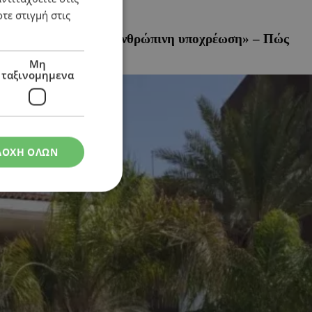
τε στιγμή στις
αι υποκίνηση, είναι ανθρώπινη υποχρέωση» – Πώς
Μη
ταξινομημενα
ΔΟΧΗ ΟΛΩΝ