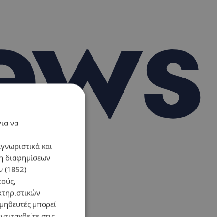
για να
αγνωριστικά και
ση διαφημίσεων
 (1852)
πούς,
κτηριστικών
ομηθευτές μπορεί
ντιταχθείτε στις