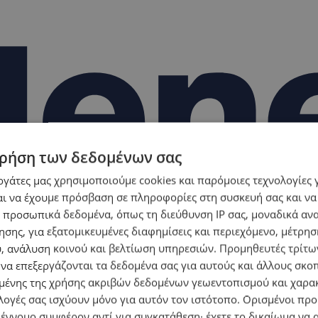
ρήση των δεδομένων σας
εργάτες μας χρησιμοποιούμε cookies και παρόμοιες τεχνολογίες 
ι να έχουμε πρόσβαση σε πληροφορίες στη συσκευή σας και να
 προσωπικά δεδομένα, όπως τη διεύθυνση IP σας, μοναδικά αν
σης, για εξατομικευμένες διαφημίσεις και περιεχόμενο, μέτρη
υ, ανάλυση κοινού και βελτίωση υπηρεσιών.
Προμηθευτές τρίτων
 να επεξεργάζονται τα δεδομένα σας για αυτούς και άλλους σκο
ένης της χρήσης ακριβών δεδομένων γεωεντοπισμού και χαρα
λογές σας ισχύουν μόνο για αυτόν τον ιστότοπο. Ορισμένοι πρ
 έννομο συμφέρον αντί για συγκατάθεση· έχετε το δικαίωμα να α