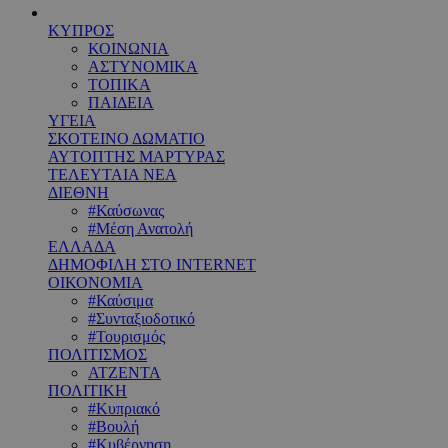
ΚΥΠΡΟΣ
ΚΟΙΝΩΝΙΑ
ΑΣΤΥΝΟΜΙΚΑ
ΤΟΠΙΚΑ
ΠΑΙΔΕΙΑ
ΥΓΕΙΑ
ΣΚΟΤΕΙΝΟ ΔΩΜΑΤΙΟ
ΑΥΤΟΠΤΗΣ ΜΑΡΤΥΡΑΣ
ΤΕΛΕΥΤΑΙΑ ΝΕΑ
ΔΙΕΘΝΗ
#Καύσωνας
#Μέση Ανατολή
ΕΛΛΑΔΑ
ΔΗΜΟΦΙΛΗ ΣΤΟ INTERNET
ΟΙΚΟΝΟΜΙΑ
#Καύσιμα
#Συνταξιοδοτικό
#Τουρισμός
ΠΟΛΙΤΙΣΜΟΣ
ΑΤΖΕΝΤΑ
ΠΟΛΙΤΙΚΗ
#Κυπριακό
#Βουλή
#Κυβέρνηση