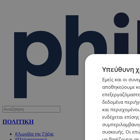
Υπεύθυνη χ
Εμείς και οι συν
αποθηκεύουμε κα
επεξεργαζόμαστε
δεδομένα περιήγη
και περιεχομένο
ενδέχεται επίσης
ΠΟΛΙΤΙΚΗ
συμπεριλαμβανομ
συσκευής. Οι επι
#Λωρίδα της Γάζας
να βασίζονται σε
#Παλαιστινιακό