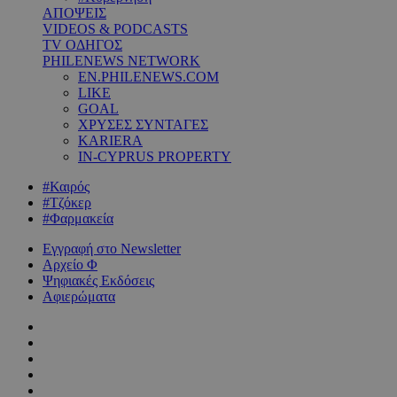
ΑΠΟΨΕΙΣ
VIDEOS & PODCASTS
TV ΟΔΗΓΟΣ
PHILENEWS NETWORK
EN.PHILENEWS.COM
LIKE
GOAL
ΧΡΥΣΕΣ ΣΥΝΤΑΓΕΣ
KARIERA
IN-CYPRUS PROPERTY
#Καιρός
#Τζόκερ
#Φαρμακεία
Εγγραφή στο Newsletter
Αρχείο Φ
Ψηφιακές Εκδόσεις
Αφιερώματα