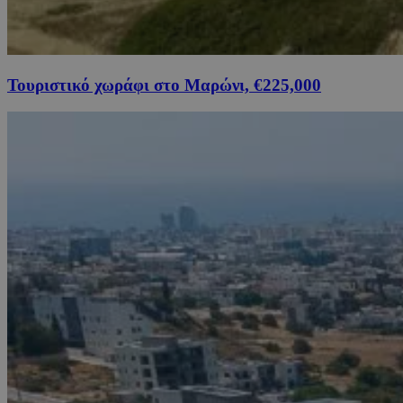
Τουριστικό χωράφι στο Μαρώνι, €225,000