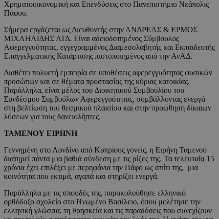
Χρηματοοικονομική και Επενδύσεις στο Πανεπιστήμιο Νεάπολις
Πάφου.
Σήμερα εργάζεται ως Διευθυντής στην ΑΝΔΡΕΑΣ & ΕΡΜΟΣ
ΜΙΧΑΗΛΙΔΗΣ ΛΤΔ. Είναι αδειοδοτημένος Σύμβουλος
Αφερεγγυότητας, εγγεγραμμένος Διαμεσολαβητής και Εκπαιδευτής
Επαγγελματικής Κατάρτισης πιστοποιημένος από την ΑνΑΔ.
Διαθέτει πολυετή εμπειρία σε υποθέσεις αφερεγγυότητας φυσικών
προσώπων και σε θέματα προστασίας της κύριας κατοικίας.
Παράλληλα, είναι μέλος του Διοικητικού Συμβουλίου του
Συνδέσμου Συμβούλων Αφερεγγυότητας, συμβάλλοντας ενεργά
στη βελτίωση του θεσμικού πλαισίου και στην προώθηση δίκαιων
λύσεων για τους δανειολήπτες.
ΤΑΜΕΝΟΥ ΕΙΡΗΝΗ
Γεννημένη στο Λονδίνο από Κυπρίους γονείς, η Ειρήνη Ταμενού
διατηρεί πάντα μια βαθιά σύνδεση με τις ρίζες της. Τα τελευταία 15
χρόνια έχει επιλέξει με περηφάνια την Πάφο ως σπίτι της, μια
κοινότητα που εκτιμά, αγαπά και στηρίζει ενεργά.
Παράλληλα με τις σπουδές της, παρακολούθησε ελληνικό
ορθόδοξο σχολείο στο Ηνωμένο Βασίλειο, όπου μελέτησε την
ελληνική γλώσσα, τη θρησκεία και τις παραδόσεις που συνεχίζουν