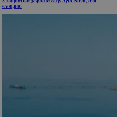
3 τουριστικά χωράφια στην Αγία Νάπα, από
€500,000