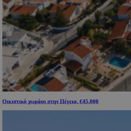
Οικιστικό χωράφι στην Πέγεια, €45,000