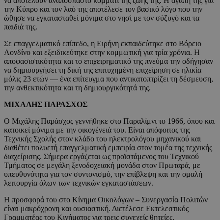
να αποτελούν αναπόσπαστο κομμάτι της ζωής της. Η αγάπη της για
την Κύπρο και τον λαό της αποτέλεσε τον βασικό λόγο που την
ώθησε να εγκατασταθεί μόνιμα στο νησί με τον σύζυγό και τα
παιδιά της.
Σε επαγγελματικό επίπεδο, η Ειρήνη εκπαιδεύτηκε στο Βόρειο
Λονδίνο και εξειδικεύτηκε στην κομμωτική για τρία χρόνια. Η
αποφασιστικότητα και το επιχειρηματικό της πνεύμα την οδήγησαν
να δημιουργήσει τη δική της επιτυχημένη επιχείρηση σε ηλικία
μόλις 23 ετών — ένα επίτευγμα που αντικατοπτρίζει τη δέσμευση,
την ανθεκτικότητα και τη δημιουργικότητά της.
ΜΙΧΑΛΗΣ ΠΑΡΑΣΧΟΣ
Ο Μιχάλης Παράσχος γεννήθηκε στο Παραλίμνι το 1966, όπου και
κατοικεί μόνιμα με την οικογένειά του. Είναι απόφοιτος της
Τεχνικής Σχολής στον κλάδο του ηλεκτρολόγου μηχανικού και
διαθέτει πολυετή επαγγελματική εμπειρία στον τομέα της τεχνικής
διαχείρισης. Σήμερα εργάζεται ως προϊστάμενος του Τεχνικού
Τμήματος σε μεγάλη ξενοδοχειακή μονάδα στον Πρωταρά, με
υπευθυνότητα για τον συντονισμό, την επίβλεψη και την ομαλή
λειτουργία όλων των τεχνικών εγκαταστάσεων.
Η προσφορά του στο Κίνημα Οικολόγων – Συνεργασία Πολιτών
είναι μακρόχρονη και ουσιαστική. Διετέλεσε Εκτελεστικός
Γραμματέας του Κινήματος για τρεις συνεχείς θητείες,