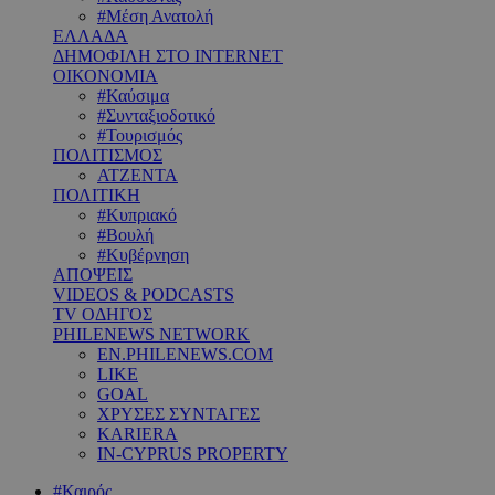
#Μέση Ανατολή
ΕΛΛΑΔΑ
ΔΗΜΟΦΙΛΗ ΣΤΟ INTERNET
ΟΙΚΟΝΟΜΙΑ
#Καύσιμα
#Συνταξιοδοτικό
#Τουρισμός
ΠΟΛΙΤΙΣΜΟΣ
ΑΤΖΕΝΤΑ
ΠΟΛΙΤΙΚΗ
#Κυπριακό
#Βουλή
#Κυβέρνηση
ΑΠΟΨΕΙΣ
VIDEOS & PODCASTS
TV ΟΔΗΓΟΣ
PHILENEWS NETWORK
EN.PHILENEWS.COM
LIKE
GOAL
ΧΡΥΣΕΣ ΣΥΝΤΑΓΕΣ
KARIERA
IN-CYPRUS PROPERTY
#Καιρός