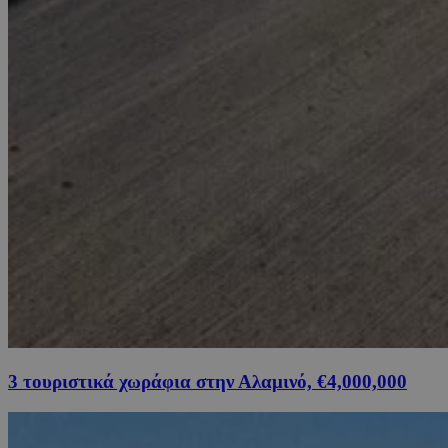
3 τουριστικά χωράφια στην Αλαμινό, €4,000,000