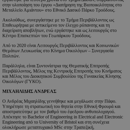
στην υλοποίηση του έργου «Διατήρηση της Βιοποικιλότητας στο
Μεταλλείο Αμιάντου» στο Εθνικό Δασικό Πάρκο Τροόδους.
Ακολούθως, συνεργάστηκε με το Τμήμα Περιβάλλοντος ως
Επιθεωρήτρια με αντικείμενο τον έλεγχο ρύπανσης και τη
διαχείριση αποβλήτων, ενώ εργάστηκε και ως λειτουργός στο
Κέντρο Επισκεπτών του Γεωπάρκου Τροόδους.
Από το 2020 είναι Λειτουργός Περιβάλλοντος και Κοινωνικών
Θεμάτων Λευκωσίας στο Κίνημα Οικολόγων – Συνεργασία
Πολιτών.
Παράλληλα, είναι Συντονίστρια της Θεματικής Επιτροπής
Περιβάλλοντος, Μέλος της Κεντρικής Επιτροπής του Κινήματος
και Μέλος του Διοικητικού Συμβουλίου της Γυναικείας Κίνησης
Οικολόγων (ΓΥΚΟ).
ΜΙΧΑΗΛΙΔΗΣ ΑΝΔΡΕΑΣ
Ο Ανδρέας Μιχαηλίδης γεννήθηκε και μεγάλωσε στην Πάφο.
Υπηρέτησε τη στρατιωτική του θητεία στην Εθνική Φρουρά και
αποστρατεύτηκε με τον βαθμό του έφεδρου ανθυπολοχαγού.
Απέκτησε το Bachelor of Engineering in Electrical and Electronic
Engineering από το University of Bristol και στη συνέχεια
ολοκλήρωσε μεταπτυχιακό MSc στην Τραπεζική,