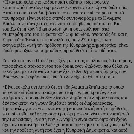
«Ήταν μια πολύ εποικοδομητική συζήτηση ως προς τον
καταρτισμό των συγκεκριμένων ενεργειών το επόμενο διάστημα.
Αυτό το οποίο αντιλαμβάνεστε ότι είναι στο επίκεντρο και αυτό
που προέχει είναι αυτός ο στενός συντονισμός με το Ηνωμένο
Βασίλειο να συνεχιστεί, να εντατικοποιηθεί περισσότερο. Και
νομίζω ότι η κοινή διαπίστωση και η συμπερίληψη, στα
συμπεράσματα του Ευρωπαϊκού Συμβουλίου, αναφοράς ότι και η
Ευρωπαϊκή Ένωση στο σύνολό της, των 27, στηρίζει και
αναγνωρίζει αυτή την πρόθεση της Κυπριακής Δημοκρατίας, είναι
ιδιαίτερης αξίας και σημασίας», προσέθεσε επί του θέματος.
Σε ερώτηση αν ο Πρόεδρος εξήγησε στους υπόλοιπους 26 εταίρους
ποιος είναι ο στόχος αυτού του δομημένου διαλόγου που θέλει να
ξεκινήσει με το Λονδίνο και αν έχει τεθεί θέμα αποχώρησης των
Βάσεων, ο Εκπρόσωπος είπε ότι δεν είχε τεθεί κάτι τέτοιο.
«Είναι εύκολα αντιληπτό ότι στη διπλωματία ζητήματα τα οποία
τίθενται επί τάπητος μεταξύ δύο εταίρων, δύο κρατών, είναι
ζητήματα για τα οποία δεν δίνονται δημόσια οι διαβουλεύσεις και
δεν πρόκειται να γίνουν δημόσιες αυτές οι διαβουλεύσεις.
Προφανώς, για να γίνει κατανοητή και αποδεκτή αυτή η πρόθεση,
να υιοθετηθεί πολύ περισσότερο, όχι μόνο να γίνει κατανοητή από
την Ευρωπαϊκή Ένωση των 27, νομίζω είναι αυτονόητο ότι έχουν
όχι μόνο κατανοήσει αλλά έχουν και υιοθετήσει τους λόγους, αλλά
και την πρόθεση αυτή που έχει η Κυπριακή Δημοκρατία, και αυτό