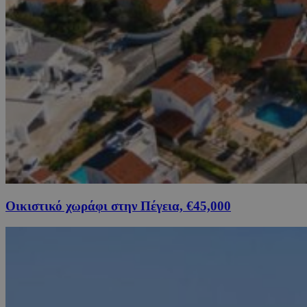
Οικιστικό χωράφι στην Πέγεια, €45,000