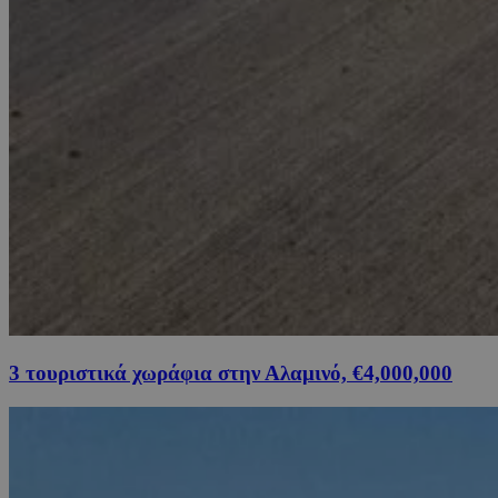
3 τουριστικά χωράφια στην Αλαμινό, €4,000,000