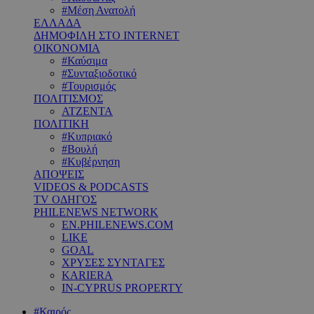
#Μέση Ανατολή
ΕΛΛΑΔΑ
ΔΗΜΟΦΙΛΗ ΣΤΟ INTERNET
ΟΙΚΟΝΟΜΙΑ
#Καύσιμα
#Συνταξιοδοτικό
#Τουρισμός
ΠΟΛΙΤΙΣΜΟΣ
ΑΤΖΕΝΤΑ
ΠΟΛΙΤΙΚΗ
#Κυπριακό
#Βουλή
#Κυβέρνηση
ΑΠΟΨΕΙΣ
VIDEOS & PODCASTS
TV ΟΔΗΓΟΣ
PHILENEWS NETWORK
EN.PHILENEWS.COM
LIKE
GOAL
ΧΡΥΣΕΣ ΣΥΝΤΑΓΕΣ
KARIERA
IN-CYPRUS PROPERTY
#Καιρός