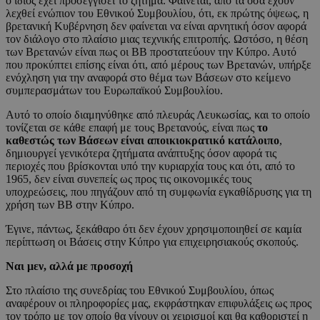
ο ίδιος έχει προσεγγίσει το ζήτημα. Φαίνεται, από τα όσα έχουν
λεχθεί ενώπιον του Εθνικού Συμβουλίου, ότι, εκ πρώτης όψεως, η
βρετανική Κυβέρνηση δεν φαίνεται να είναι αρνητική όσον αφορά
τον διάλογο στο πλαίσιο μιας τεχνικής επιτροπής. Ωστόσο, η θέση
των Βρετανών είναι πως οι ΒΒ προστατεύουν την Κύπρο. Αυτό
που προκύπτει επίσης είναι ότι, από μέρους των Βρετανών, υπήρξε
ενόχληση για την αναφορά στο θέμα των Βάσεων στο κείμενο
συμπερασμάτων του Ευρωπαϊκού Συμβουλίου.
Αυτό το οποίο διαμηνύθηκε από πλευράς Λευκωσίας, και το οποίο
τονίζεται σε κάθε επαφή με τους Βρετανούς, είναι πως
το
καθεστώς των Βάσεων είναι αποικιοκρατικό κατάλοιπο
,
δημιουργεί γενικότερα ζητήματα ανάπτυξης όσον αφορά τις
περιοχές που βρίσκονται υπό την κυριαρχία τους και ότι, από το
1965, δεν είναι συνεπείς ως προς τις οικονομικές τους
υποχρεώσεις, που πηγάζουν από τη συμφωνία εγκαθίδρυσης για τη
χρήση των ΒΒ στην Κύπρο.
Έγινε, πάντως, ξεκάθαρο ότι δεν έχουν χρησιμοποιηθεί σε καμία
περίπτωση οι Βάσεις στην Κύπρο για επιχειρησιακούς σκοπούς.
Ναι μεν, αλλά με προσοχή
Στο πλαίσιο της συνεδρίας του Εθνικού Συμβουλίου, όπως
αναφέρουν οι πληροφορίες μας, εκφράστηκαν επιφυλάξεις ως προς
τον τρόπο με τον οποίο θα γίνουν οι χειρισμοί και θα καθοριστεί η