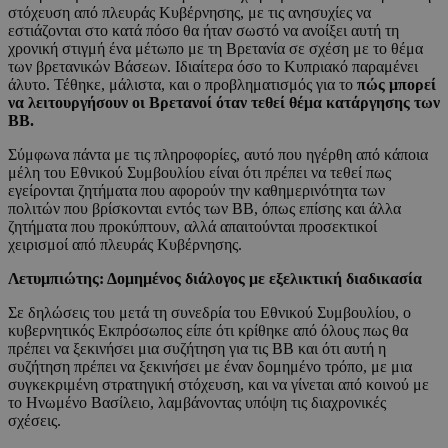
στόχευση από πλευράς Κυβέρνησης, με τις ανησυχίες να
εστιάζονται στο κατά πόσο θα ήταν σωστό να ανοίξει αυτή τη
χρονική στιγμή ένα μέτωπο με τη Βρετανία σε σχέση με το θέμα
των βρετανικών Βάσεων. Ιδιαίτερα όσο το Κυπριακό παραμένει
άλυτο. Τέθηκε, μάλιστα, και ο προβληματισμός για το
πώς μπορεί
να λειτουργήσουν οι Βρετανοί όταν τεθεί θέμα κατάργησης των
ΒΒ.
Σύμφωνα πάντα με τις πληροφορίες, αυτό που ηγέρθη από κάποια
μέλη του Εθνικού Συμβουλίου είναι ότι πρέπει να τεθεί πως
εγείρονται ζητήματα που αφορούν την καθημερινότητα των
πολιτών που βρίσκονται εντός των ΒΒ, όπως επίσης και άλλα
ζητήματα που προκύπτουν, αλλά απαιτούνται προσεκτικοί
χειρισμοί από πλευράς Κυβέρνησης.
Λετυμπιώτης: Δομημένος διάλογος με εξελικτική διαδικασία
Σε δηλώσεις του μετά τη συνεδρία του Εθνικού Συμβουλίου, ο
κυβερνητικός Εκπρόσωπος είπε ότι κρίθηκε από όλους πως θα
πρέπει να ξεκινήσει μια συζήτηση για τις ΒΒ και ότι αυτή η
συζήτηση πρέπει να ξεκινήσει με έναν δομημένο τρόπο, με μια
συγκεκριμένη στρατηγική στόχευση, και να γίνεται από κοινού με
το Ηνωμένο Βασίλειο, λαμβάνοντας υπόψη τις διαχρονικές
σχέσεις.