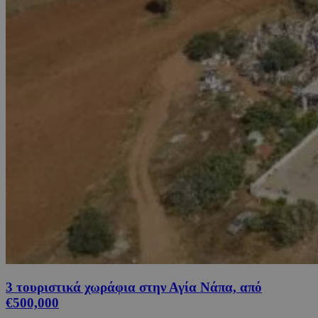
3 τουριστικά χωράφια στην Αγία Νάπα, από
€500,000