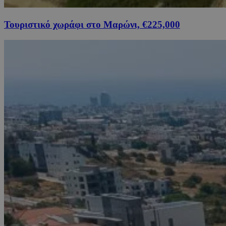
Τουριστικό χωράφι στο Μαρώνι, €225,000