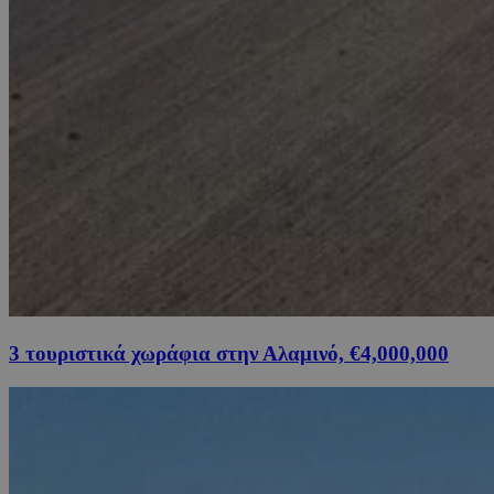
3 τουριστικά χωράφια στην Αλαμινό, €4,000,000