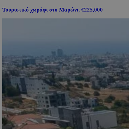
Τουριστικό χωράφι στο Μαρώνι, €225,000