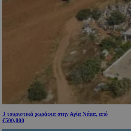
3 τουριστικά χωράφια στην Αγία Νάπα, από
€500,000