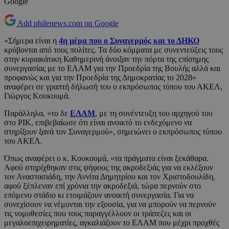
Google
Add philenews.com on Google
«Σήμερα είναι η
4η μέρα που ο Συναγερμός και το ΔΗΚΟ
κρύβονται από τους πολίτες. Τα δύο κόμματα με συνεντεύξεις τους
στην κυριακάτικη Καθημερινή άνοιξαν την πόρτα της επίσημης
συνεργασίας με το ΕΛΑΜ για την Προεδρία της Βουλής αλλά και
προφανώς και για την Προεδρία της Δημοκρατίας το 2028»
αναφέρει σε γραπτή δήλωσή του ο εκπρόσωπος τύπου του ΑΚΕΛ,
Γιώργος Κουκουμά.
Παράλληλα, «το δε
ΕΛΑΜ
, με τη συνέντευξη του αρχηγού του
στο ΡΙΚ, επιβεβαίωσε ότι είναι ανοικτό το ενδεχόμενο να
στηρίξουν ξανά τον Συναγερμού», σημειώνει ο εκπρόσωπος τύπου
του ΑΚΕΛ.
Όπως αναφέρει ο κ. Κουκουμά, «τα πράγματα είναι ξεκάθαρα.
Αφού στηρίχθηκαν στις ψήφους της ακροδεξιάς για να εκλέξουν
τον Αναστασιάδη, την Αννίτα Δημητρίου και τον Χριστοδουλίδη,
αφού ξέπλεναν επί χρόνια την ακροδεξιά, τώρα περνούν στο
επόμενο στάδιο κι ετοιμάζουν ανοικτή συνεργασία. Για να
συνεχίσουν να νέμονται την εξουσία, για να μπορούν να περνούν
τις νομοθεσίες που τους παραγγέλλουν οι τράπεζες και οι
μεγαλοεπιχειρηματίες, αγκαλιάζουν το ΕΛΑΜ που μέχρι προχθές