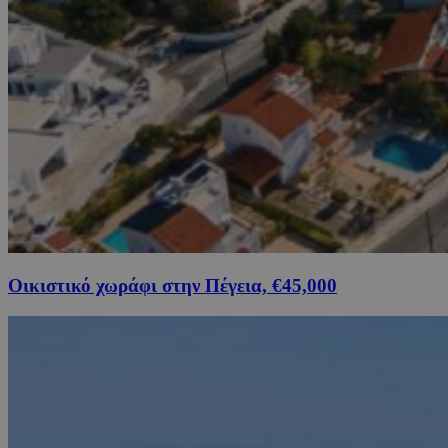
Οικιστικό χωράφι στην Πέγεια, €45,000