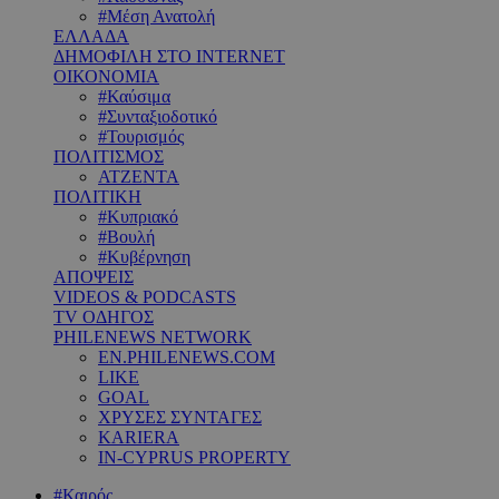
#Μέση Ανατολή
ΕΛΛΑΔΑ
ΔΗΜΟΦΙΛΗ ΣΤΟ INTERNET
ΟΙΚΟΝΟΜΙΑ
#Καύσιμα
#Συνταξιοδοτικό
#Τουρισμός
ΠΟΛΙΤΙΣΜΟΣ
ΑΤΖΕΝΤΑ
ΠΟΛΙΤΙΚΗ
#Κυπριακό
#Βουλή
#Κυβέρνηση
ΑΠΟΨΕΙΣ
VIDEOS & PODCASTS
TV ΟΔΗΓΟΣ
PHILENEWS NETWORK
EN.PHILENEWS.COM
LIKE
GOAL
ΧΡΥΣΕΣ ΣΥΝΤΑΓΕΣ
KARIERA
IN-CYPRUS PROPERTY
#Καιρός