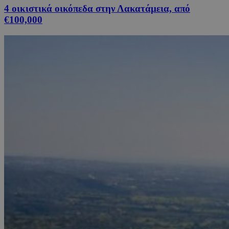
4 οικιστικά οικόπεδα στην Λακατάμεια, από
€100,000