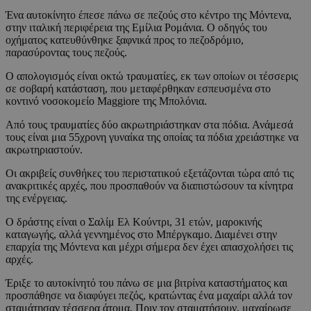
Ένα αυτοκίνητο έπεσε πάνω σε πεζούς στο κέντρο της Μόντενα,
στην ιταλική περιφέρεια της Εμίλια Ρομάνια. Ο οδηγός του
οχήματος κατευθύνθηκε ξαφνικά προς το πεζοδρόμιο,
παρασύροντας τους πεζούς.
Ο απολογισμός είναι οκτώ τραυματίες, εκ των οποίων οι τέσσερις
σε σοβαρή κατάσταση, που μεταφέρθηκαν εσπευσμένα στο
κοντινό νοσοκομείο Maggiore της Μπολόνια.
Από τους τραυματίες δύο ακρωτηριάστηκαν στα πόδια. Ανάμεσά
τους είναι μια 55χρονη γυναίκα της οποίας τα πόδια χρειάστηκε να
ακρωτηριαστούν.
Οι ακριβείς συνθήκες του περιστατικού εξετάζονται τώρα από τις
ανακριτικές αρχές, που προσπαθούν να διαπιστώσουν τα κίνητρα
της ενέργειας.
Ο δράστης είναι ο Σαλίμ Ελ Κούντρι, 31 ετών, μαροκινής
καταγωγής, αλλά γεννημένος στο Μπέργκαμο. Διαμένει στην
επαρχία της Μόντενα και μέχρι σήμερα δεν έχει απασχολήσει τις
αρχές.
Έριξε το αυτοκίνητό του πάνω σε μια βιτρίνα καταστήματος και
προσπάθησε να διαφύγει πεζός, κρατώντας ένα μαχαίρι αλλά τον
σταμάτησαν τέσσερα άτομα. Πριν τον σταματήσουν, μαχαίρωσε