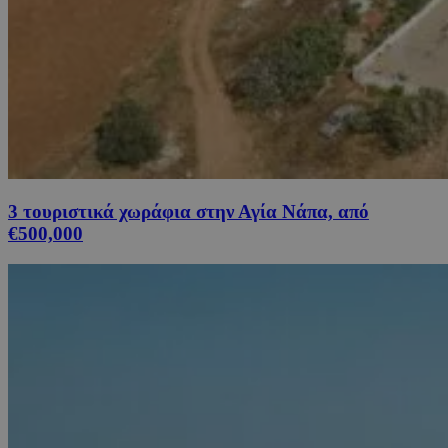
3 τουριστικά χωράφια στην Αγία Νάπα, από
€500,000