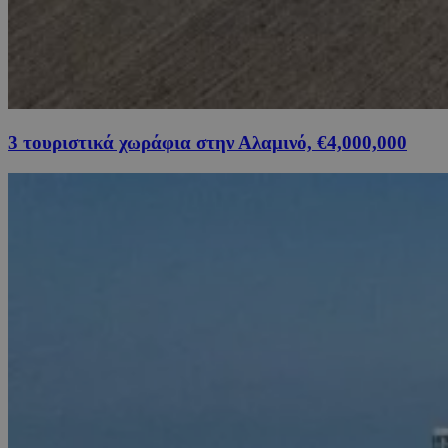
3 τουριστικά χωράφια στην Αλαμινό, €4,000,000