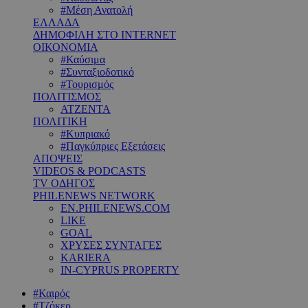
#Μέση Ανατολή
ΕΛΛΑΔΑ
ΔΗΜΟΦΙΛΗ ΣΤΟ INTERNET
ΟΙΚΟΝΟΜΙΑ
#Καύσιμα
#Συνταξιοδοτικό
#Τουρισμός
ΠΟΛΙΤΙΣΜΟΣ
ΑΤΖΕΝΤΑ
ΠΟΛΙΤΙΚΗ
#Κυπριακό
#Παγκύπριες Εξετάσεις
ΑΠΟΨΕΙΣ
VIDEOS & PODCASTS
TV ΟΔΗΓΟΣ
PHILENEWS NETWORK
EN.PHILENEWS.COM
LIKE
GOAL
ΧΡΥΣΕΣ ΣΥΝΤΑΓΕΣ
KARIERA
IN-CYPRUS PROPERTY
#Καιρός
#Τζόκερ