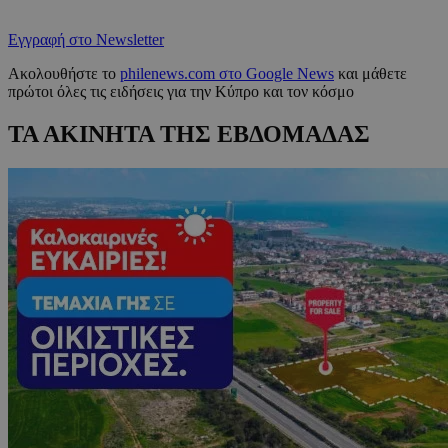
Εγγραφή στο Newsletter
Ακολουθήστε το
philenews.com στο Google News
και μάθετε
πρώτοι όλες τις ειδήσεις για την Κύπρο και τον κόσμο
ΤΑ ΑΚΙΝΗΤΑ ΤΗΣ ΕΒΔΟΜΑΔΑΣ