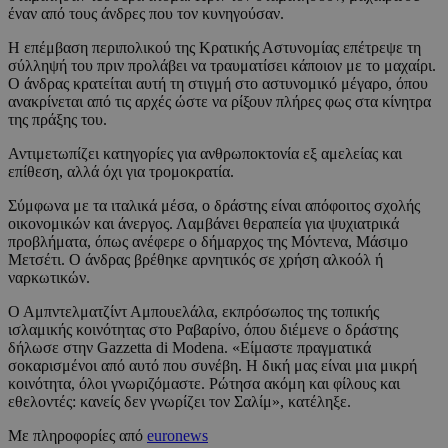
έναν από τους άνδρες που τον κυνηγούσαν.
Η επέμβαση περιπολικού της Κρατικής Αστυνομίας επέτρεψε τη
σύλληψή του πριν προλάβει να τραυματίσει κάποιον με το μαχαίρι.
Ο άνδρας κρατείται αυτή τη στιγμή στο αστυνομικό μέγαρο, όπου
ανακρίνεται από τις αρχές ώστε να ρίξουν πλήρες φως στα κίνητρα
της πράξης του.
Αντιμετωπίζει κατηγορίες για ανθρωποκτονία εξ αμελείας και
επίθεση, αλλά όχι για τρομοκρατία.
Σύμφωνα με τα ιταλικά μέσα, ο δράστης είναι απόφοιτος σχολής
οικονομικών και άνεργος. Λαμβάνει θεραπεία για ψυχιατρικά
προβλήματα, όπως ανέφερε ο δήμαρχος της Μόντενα, Μάσιμο
Μετσέτι. Ο άνδρας βρέθηκε αρνητικός σε χρήση αλκοόλ ή
ναρκωτικών.
Ο Αμπντελματζίντ Αμπουελάλα, εκπρόσωπος της τοπικής
ισλαμικής κοινότητας στο Ραβαρίνο, όπου διέμενε ο δράστης
δήλωσε στην Gazzetta di Modena. «Είμαστε πραγματικά
σοκαρισμένοι από αυτό που συνέβη. Η δική μας είναι μια μικρή
κοινότητα, όλοι γνωριζόμαστε. Ρώτησα ακόμη και φίλους και
εθελοντές: κανείς δεν γνωρίζει τον Σαλίμ», κατέληξε.
Με πληροφορίες από
euronews