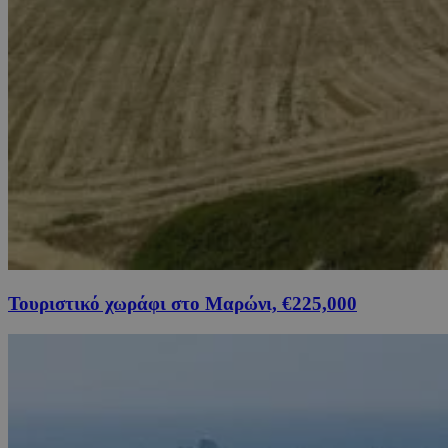
Τουριστικό χωράφι στο Μαρώνι, €225,000