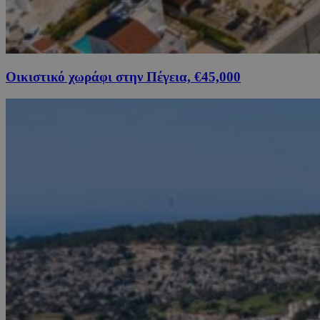
Οικιστικό χωράφι στην Πέγεια, €45,000