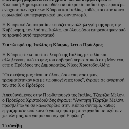
Κυπριακή Δημοκρατία αποδίδει ιδιαίτερη σημασία στην περαιτέρω
ενίσχυση των σχέσεων Κύπρου και Ιταλίας, καθώς και στον κοινό
ευρωπαϊκό και περιφερειακό μας συντονισμό.
Η Κυπριακή Δημοκρατία εκφράζει την αλληλεγγύη της προς την
Κυβέρνηση, τον λαό της Ιταλίας και όλους όσοι επηρεάστηκαν από
το τραγικό αυτό περιστατικό.
Στο πλευρό της Ιταλίας η Κύπρος, λέει ο Πρόεδρος
Η Κύπρος στέκεται στο πλευρό της Ιταλίας, με φιλία και
αλληλεγγύη, υπό το φως του σοβαρού περιστατικού στη Μόντενα,
είπε ο Πρόεδρος της Δημοκρατίας, Νίκος Χριστοδουλίδης.
“Οι σκέψεις μας είναι με όλους όσοι επηρεάστηκαν,
τραυματίστηκαν και με τις οικογένειές τους”, έγραψε σε ανάρτησή
του στο Χ ο Πρόεδρος.
Απευθυνόμενος στην Πρωθυπουργό της Ιταλίας, Τζόρτζια Μελόνι,
ο Πρόεδρος Χριστοδουλίδης έγραψε: “Αγαπητή Τζόρτζια Μελόνι,
προσβλέπω να σε καλωσορίσω στην Κύπρο σύντομα, καθώς
εργαζόμαστε από κοινού για ισχυρότερη συνεργασία μεταξύ των
χωρών μας, και για μια πιο ισχυρή Ευρώπη”.
Τι συνέβη