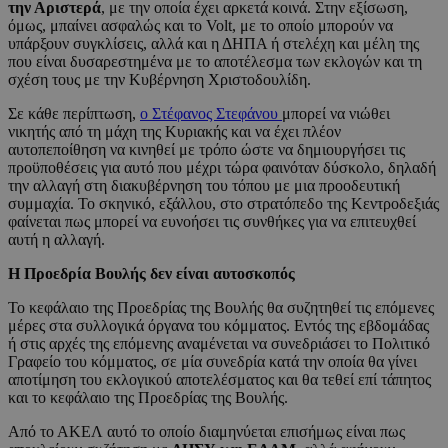
την Αριστερά
, με την οποία έχει αρκετά κοινά. Στην εξίσωση,
όμως, μπαίνει ασφαλώς και το Volt, με το οποίο μπορούν να
υπάρξουν συγκλίσεις, αλλά και η ΔΗΠΑ ή στελέχη και μέλη της
που είναι δυσαρεστημένα με το αποτέλεσμα των εκλογών και τη
σχέση τους με την Κυβέρνηση Χριστοδουλίδη.
Σε κάθε περίπτωση,
ο Στέφανος Στεφάνου
μπορεί να νιώθει
νικητής από τη μάχη της Κυριακής και να έχει πλέον
αυτοπεποίθηση να κινηθεί με τρόπο ώστε να δημιουργήσει τις
προϋποθέσεις για αυτό που μέχρι τώρα φαινόταν δύσκολο, δηλαδή
την αλλαγή στη διακυβέρνηση του τόπου με μια προοδευτική
συμμαχία. Το σκηνικό, εξάλλου, στο στρατόπεδο της Κεντροδεξιάς
φαίνεται πως μπορεί να ευνοήσει τις συνθήκες για να επιτευχθεί
αυτή η αλλαγή.
Η Προεδρία Βουλής δεν είναι αυτοσκοπός
Το κεφάλαιο της Προεδρίας της Βουλής θα συζητηθεί τις επόμενες
μέρες στα συλλογικά όργανα του κόμματος. Εντός της εβδομάδας
ή στις αρχές της επόμενης αναμένεται να συνεδριάσει το Πολιτικό
Γραφείο του κόμματος, σε μία συνεδρία κατά την οποία θα γίνει
αποτίμηση του εκλογικού αποτελέσματος και θα τεθεί επί τάπητος
και το κεφάλαιο της Προεδρίας της Βουλής.
Από το ΑΚΕΛ αυτό το οποίο διαμηνύεται επισήμως είναι πως