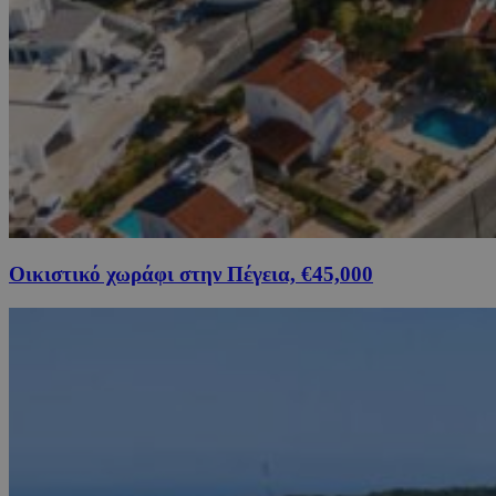
Οικιστικό χωράφι στην Πέγεια, €45,000