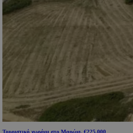
Τουριστικό χωράφι στο Μαρώνι, €225,000