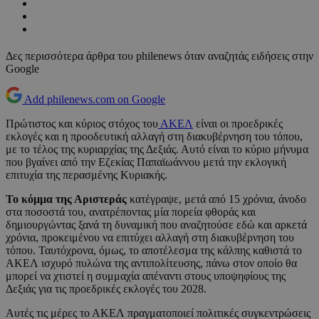
Δες περισσότερα άρθρα του philenews όταν αναζητάς ειδήσεις στην
Google
Add philenews.com on Google
Πρώτιστος και κύριος στόχος του
ΑΚΕΛ
είναι οι προεδρικές
εκλογές και η προοδευτική αλλαγή στη διακυβέρνηση του τόπου,
με το τέλος της κυριαρχίας της Δεξιάς. Αυτό είναι το κύριο μήνυμα
που βγαίνει από την Εζεκίας Παπαϊωάννου μετά την εκλογική
επιτυχία της περασμένης Κυριακής.
Το κόμμα της Αριστεράς
κατέγραψε, μετά από 15 χρόνια, άνοδο
στα ποσοστά του, ανατρέποντας μία πορεία φθοράς και
δημιουργώντας ξανά τη δυναμική που αναζητούσε εδώ και αρκετά
χρόνια, προκειμένου να επιτύχει αλλαγή στη διακυβέρνηση του
τόπου. Ταυτόχρονα, όμως, το αποτέλεσμα της κάλπης καθιστά το
ΑΚΕΛ ισχυρό πυλώνα της αντιπολίτευσης, πάνω στον οποίο θα
μπορεί να χτιστεί η συμμαχία απέναντι στους υποψηφίους της
Δεξιάς για τις προεδρικές εκλογές του 2028.
Αυτές τις μέρες το ΑΚΕΛ πραγματοποιεί πολιτικές συγκεντρώσεις