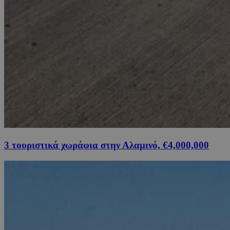
3 τουριστικά χωράφια στην Αλαμινό, €4,000,000