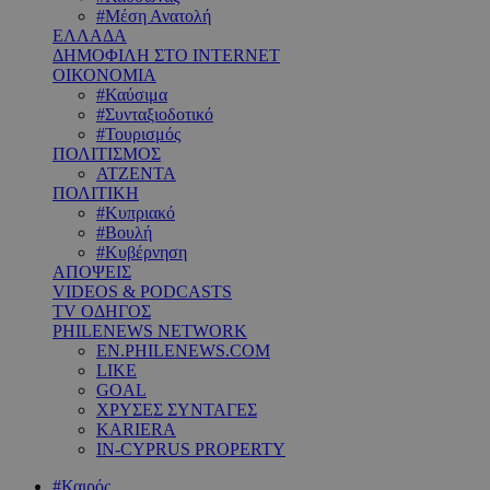
#Μέση Ανατολή
ΕΛΛΑΔΑ
ΔΗΜΟΦΙΛΗ ΣΤΟ INTERNET
ΟΙΚΟΝΟΜΙΑ
#Καύσιμα
#Συνταξιοδοτικό
#Τουρισμός
ΠΟΛΙΤΙΣΜΟΣ
ΑΤΖΕΝΤΑ
ΠΟΛΙΤΙΚΗ
#Κυπριακό
#Βουλή
#Κυβέρνηση
ΑΠΟΨΕΙΣ
VIDEOS & PODCASTS
TV ΟΔΗΓΟΣ
PHILENEWS NETWORK
EN.PHILENEWS.COM
LIKE
GOAL
ΧΡΥΣΕΣ ΣΥΝΤΑΓΕΣ
KARIERA
IN-CYPRUS PROPERTY
#Καιρός