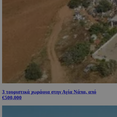
3 τουριστικά χωράφια στην Αγία Νάπα, από
€500,000