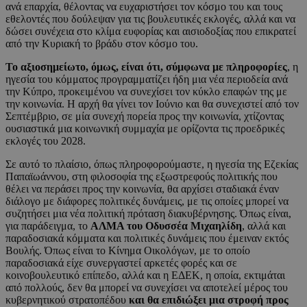
ανά επαρχία, θέλοντας να ευχαριστήσει τον κόσμο του και τους
εθελοντές που δούλεψαν για τις βουλευτικές εκλογές, αλλά και να
δώσει συνέχεια στο κλίμα ευφορίας και αισιοδοξίας που επικρατεί
από την Κυριακή το βράδυ στον κόσμο του.
Το αξιοσημείωτο, όμως, είναι ότι, σύμφωνα με πληροφορίες
, η
ηγεσία του κόμματος προγραμματίζει ήδη μια νέα περιοδεία ανά
την Κύπρο, προκειμένου να συνεχίσει τον κύκλο επαφών της με
την κοινωνία. Η αρχή θα γίνει τον Ιούνιο και θα συνεχιστεί από τον
Σεπτέμβριο, σε μία συνεχή πορεία προς την κοινωνία, χτίζοντας
ουσιαστικά μια κοινωνική συμμαχία με ορίζοντα τις προεδρικές
εκλογές του 2028.
Σε αυτό το πλαίσιο, όπως πληροφορούμαστε, η ηγεσία της Εζεκίας
Παπαϊωάννου, στη φιλοσοφία της εξωστρεφούς πολιτικής που
θέλει να περάσει προς την κοινωνία, θα αρχίσει σταδιακά έναν
διάλογο με διάφορες πολιτικές δυνάμεις, με τις οποίες μπορεί να
συζητήσει μια νέα πολιτική πρόταση διακυβέρνησης. Όπως είναι,
για παράδειγμα, το
ΑΛΜΑ του Οδυσσέα Μιχαηλίδη
, αλλά και
παραδοσιακά κόμματα και πολιτικές δυνάμεις που έμειναν εκτός
Βουλής. Όπως είναι το Κίνημα Οικολόγων, με το οποίο
παραδοσιακά είχε συνεργαστεί αρκετές φορές και σε
κοινοβουλευτικό επίπεδο, αλλά και η ΕΔΕΚ, η οποία, εκτιμάται
από πολλούς, δεν θα μπορεί να συνεχίσει να αποτελεί μέρος του
κυβερνητικού στρατοπέδου
και θα επιδιώξει μια στροφή προς