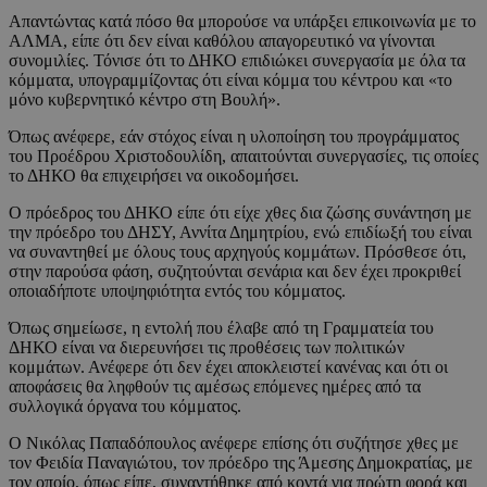
Απαντώντας κατά πόσο θα μπορούσε να υπάρξει επικοινωνία με το
ΑΛΜΑ, είπε ότι δεν είναι καθόλου απαγορευτικό να γίνονται
συνομιλίες. Τόνισε ότι το ΔΗΚΟ επιδιώκει συνεργασία με όλα τα
κόμματα, υπογραμμίζοντας ότι είναι κόμμα του κέντρου και «το
μόνο κυβερνητικό κέντρο στη Βουλή».
Όπως ανέφερε, εάν στόχος είναι η υλοποίηση του προγράμματος
του Προέδρου Χριστοδουλίδη, απαιτούνται συνεργασίες, τις οποίες
το ΔΗΚΟ θα επιχειρήσει να οικοδομήσει.
Ο πρόεδρος του ΔΗΚΟ είπε ότι είχε χθες δια ζώσης συνάντηση με
την πρόεδρο του ΔΗΣΥ, Αννίτα Δημητρίου, ενώ επιδίωξή του είναι
να συναντηθεί με όλους τους αρχηγούς κομμάτων. Πρόσθεσε ότι,
στην παρούσα φάση, συζητούνται σενάρια και δεν έχει προκριθεί
οποιαδήποτε υποψηφιότητα εντός του κόμματος.
Όπως σημείωσε, η εντολή που έλαβε από τη Γραμματεία του
ΔΗΚΟ είναι να διερευνήσει τις προθέσεις των πολιτικών
κομμάτων. Ανέφερε ότι δεν έχει αποκλειστεί κανένας και ότι οι
αποφάσεις θα ληφθούν τις αμέσως επόμενες ημέρες από τα
συλλογικά όργανα του κόμματος.
Ο Νικόλας Παπαδόπουλος ανέφερε επίσης ότι συζήτησε χθες με
τον Φειδία Παναγιώτου, τον πρόεδρο της Άμεσης Δημοκρατίας, με
τον οποίο, όπως είπε, συναντήθηκε από κοντά για πρώτη φορά και