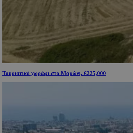
Τουριστικό χωράφι στο Μαρώνι, €225,000