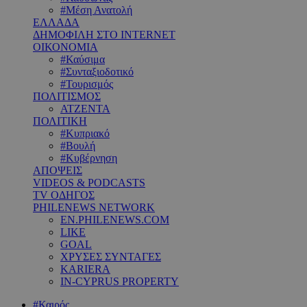
#Μέση Ανατολή
ΕΛΛΑΔΑ
ΔΗΜΟΦΙΛΗ ΣΤΟ INTERNET
ΟΙΚΟΝΟΜΙΑ
#Καύσιμα
#Συνταξιοδοτικό
#Τουρισμός
ΠΟΛΙΤΙΣΜΟΣ
ΑΤΖΕΝΤΑ
ΠΟΛΙΤΙΚΗ
#Κυπριακό
#Βουλή
#Κυβέρνηση
ΑΠΟΨΕΙΣ
VIDEOS & PODCASTS
TV ΟΔΗΓΟΣ
PHILENEWS NETWORK
EN.PHILENEWS.COM
LIKE
GOAL
ΧΡΥΣΕΣ ΣΥΝΤΑΓΕΣ
KARIERA
IN-CYPRUS PROPERTY
#Καιρός