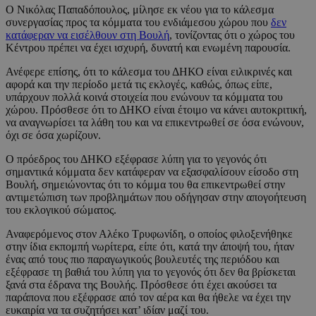
Ο Νικόλας Παπαδόπουλος, μίλησε εκ νέου για το κάλεσμα
συνεργασίας προς τα κόμματα του ενδιάμεσου χώρου που
δεν
κατάφεραν να εισέλθουν στη Βουλή
, τονίζοντας ότι ο χώρος του
Κέντρου πρέπει να έχει ισχυρή, δυνατή και ενωμένη παρουσία.
Ανέφερε επίσης, ότι το κάλεσμα του ΔΗΚΟ είναι ειλικρινές και
αφορά και την περίοδο μετά τις εκλογές, καθώς, όπως είπε,
υπάρχουν πολλά κοινά στοιχεία που ενώνουν τα κόμματα του
χώρου. Πρόσθεσε ότι το ΔΗΚΟ είναι έτοιμο να κάνει αυτοκριτική,
να αναγνωρίσει τα λάθη του και να επικεντρωθεί σε όσα ενώνουν,
όχι σε όσα χωρίζουν.
Ο πρόεδρος του ΔΗΚΟ εξέφρασε λύπη για το γεγονός ότι
σημαντικά κόμματα δεν κατάφεραν να εξασφαλίσουν είσοδο στη
Βουλή, σημειώνοντας ότι το κόμμα του θα επικεντρωθεί στην
αντιμετώπιση των προβλημάτων που οδήγησαν στην απογοήτευση
του εκλογικού σώματος.
Αναφερόμενος στον Αλέκο Τρυφωνίδη, ο οποίος φιλοξενήθηκε
στην ίδια εκπομπή νωρίτερα, είπε ότι, κατά την άποψή του, ήταν
ένας από τους πιο παραγωγικούς βουλευτές της περιόδου και
εξέφρασε τη βαθιά του λύπη για το γεγονός ότι δεν θα βρίσκεται
ξανά στα έδρανα της Βουλής. Πρόσθεσε ότι έχει ακούσει τα
παράπονα που εξέφρασε από τον αέρα και θα ήθελε να έχει την
ευκαιρία να τα συζητήσει κατ’ ιδίαν μαζί του.