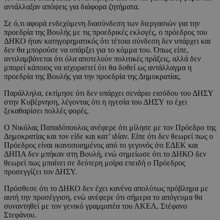
αντάλλαξαν απόψεις για διάφορα ζητήματα.
Σε ό,τι αφορά ενδεχόμενη διασύνδεση των διεργασιών για την
προεδρία της Βουλής με τις προεδρικές εκλογές, ο πρόεδρος του
ΔΗΚΟ ήταν κατηγορηματικός ότι τέτοια σύνδεση δεν υπάρχει και
δεν θα μπορούσε να υπάρξει για το κόμμα του. Όπως είπε,
αντιλαμβάνεται ότι όλα αποτελούν πολιτικές πράξεις, αλλά δεν
μπορεί κάποιος να ισχυριστεί ότι θα δοθεί ως αντάλλαγμα η
προεδρία της Βουλής για την προεδρία της Δημοκρατίας.
Παράλληλα, εκτίμησε ότι δεν υπάρχει σενάριο εισόδου του ΔΗΣΥ
στην Κυβέρνηση, λέγοντας ότι η ηγεσία του ΔΗΣΥ το έχει
ξεκαθαρίσει πολλές φορές.
Ο Νικόλας Παπαδόπουλος ανέφερε ότι μίλησε με τον Πρόεδρο της
Δημοκρατίας και τον είδε και κατ’ ιδίαν. Είπε ότι δεν θεωρεί πως ο
Πρόεδρος είναι ικανοποιημένος από το γεγονός ότι ΕΔΕΚ και
ΔΗΠΑ δεν μπήκαν στη Βουλή, ενώ σημείωσε ότι το ΔΗΚΟ δεν
θεωρεί πως μπαίνει σε δεύτερη μοίρα επειδή ο Πρόεδρος
προσεγγίζει τον ΔΗΣΥ.
Πρόσθεσε ότι το ΔΗΚΟ δεν έχει κανένα απολύτως πρόβλημα με
αυτή την προσέγγιση, ενώ ανέφερε ότι σήμερα το απόγευμα θα
συναντηθεί με τον γενικό γραμματέα του ΑΚΕΛ, Στέφανο
Στεφάνου.