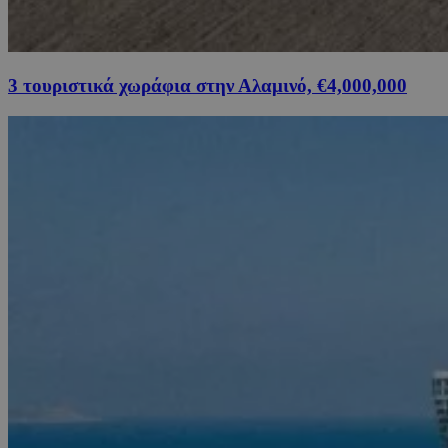
3 τουριστικά χωράφια στην Αλαμινό, €4,000,000