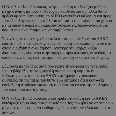
Ο Νικόλας Παπαδόπουλος ανέφερε ακόμη ότι δεν έχει μιλήσει
μέχρι στιγμής με τους κ. Καρογιάν και Αναστασίου, αλλά θα το
πράξει άμεσα. Όπως είπε, το ΔΗΚΟ απευθύνει κάλεσμα και προς
τους Οικολόγους και προς όλα τα κόμματα του ενδιάμεσου χώρου
με τα οποία θεωρεί ότι υπάρχουν συγκλίσεις, δηλώνοντας ότι το
κόμμα του είναι έτοιμο και να συμβιβαστεί.
Σε σχέση με τα εκλογικά αποτελέσματα, ο πρόεδρος του ΔΗΚΟ
είπε ότι πρέπει να αξιολογηθούν στη βάση του πλαισίου μέσα στο
οποίο διεξήχθη η αναμέτρηση. Ανέφερε ότι υπήρχε κλίμα
διαμαρτυρίας, ιδιαίτερα στην αρχή της προεκλογικής περιόδου, το
οποίο όμως, όπως είπε, ανατράπηκε για συγκεκριμένους λόγους.
Σύμφωνα με τον ίδιο, αυτό που έκανε τη διαφορά τις τελευταίες
τρεις εβδομάδες ήταν η μεγάλη συσπείρωση κομμάτων.
Ειδικότερα, ανέφερε ότι ο ΔΗΣΥ κατέγραψε εντυπωσιακή
συσπείρωση της τάξης του 80%, ενώ εκτίμησε ότι η κοινωνία
επέλεξε τη σταθερότητα και τη σοβαρότητα έναντι της αποδόμησης
του πολιτικού συστήματος.
Ο Νικόλας Παπαδόπουλος υποστήριξε ότι ακόμη και το ΑΚΕΛ
εισέπραξε ψήφο διαμαρτυρίας από πολίτες που ήθελαν να στείλουν
μήνυμα, χωρίς όμως να επιθυμούν, όπως είπε, «να διαλύσουμε τα
πάντα».