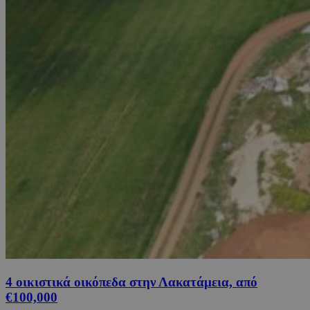
4 οικιστικά οικόπεδα στην Λακατάμεια, από
€100,000