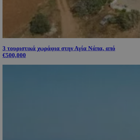
3 τουριστικά χωράφια στην Αγία Νάπα, από
€500,000