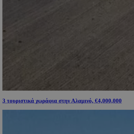
3 τουριστικά χωράφια στην Αλαμινό, €4,000,000