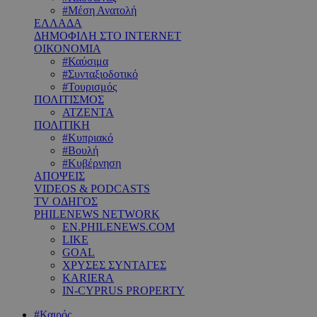
#Μέση Ανατολή
ΕΛΛΑΔΑ
ΔΗΜΟΦΙΛΗ ΣΤΟ INTERNET
ΟΙΚΟΝΟΜΙΑ
#Καύσιμα
#Συνταξιοδοτικό
#Τουρισμός
ΠΟΛΙΤΙΣΜΟΣ
ΑΤΖΕΝΤΑ
ΠΟΛΙΤΙΚΗ
#Κυπριακό
#Βουλή
#Κυβέρνηση
ΑΠΟΨΕΙΣ
VIDEOS & PODCASTS
TV ΟΔΗΓΟΣ
PHILENEWS NETWORK
EN.PHILENEWS.COM
LIKE
GOAL
ΧΡΥΣΕΣ ΣΥΝΤΑΓΕΣ
KARIERA
IN-CYPRUS PROPERTY
#Καιρός