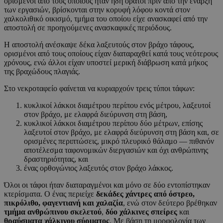
ορισμένοι από τους οποίους ήταν ήδη ορατοί πριν από την έναρξη
των εργασιών, βρίσκονται στην κορυφή λόφου κοντά στον
χαλκολιθικό οικισμό, τμήμα του οποίου είχε ανασκαφεί από την
αποστολή σε προηγούμενες ανασκαφικές περιόδους.
Η αποστολή ανέσκαψε δέκα λαξευτούς στον βράχο τάφους,
ορισμένοι από τους οποίους είχαν διαταραχθεί κατά τους νεότερους
χρόνους, ενώ άλλοι είχαν υποστεί μερική διάβρωση κατά μήκος
της βραχώδους πλαγιάς.
Στο νεκροταφείο φαίνεται να κυριαρχούν τρεις τύποι τάφων:
κυκλικοί λάκκοι διαμέτρου περίπου ενός μέτρου, λαξευτοί
στον βράχο, με ελαφρά διεύρυνση στη βάση,
κυκλικοί λάκκοι διαμέτρου περίπου δύο μέτρων, επίσης
λαξευτοί στον βράχο, με ελαφρά διεύρυνση στη βάση και, σε
ορισμένες περιπτώσεις, μικρό πλευρικό θάλαμο — πιθανόν
αποτέλεσμα ταφονομικών διεργασιών και όχι ανθρώπινης
δραστηριότητας, και
ένας ορθογώνιος λαξευτός στον βράχο λάκκος.
Όλοι οι τάφοι ήταν διαταραγμένοι και μόνο σε δύο εντοπίστηκαν
κτερίσματα. Ο ένας περιείχε
δεκάδες χάντρες από όστρεο,
πικρόλιθο, φαγεντιανή και χαλαζία
, ενώ στον δεύτερο βρέθηκαν
τμήμα ανθρώπινου σκελετού
,
δύο χάλκινες σπείρες
και
θραύσματα χάλκινου σύρματος
. Με βάση τη μορφολογία των