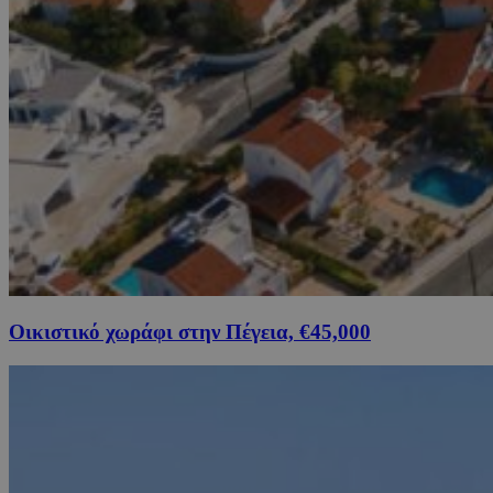
Οικιστικό χωράφι στην Πέγεια, €45,000