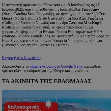
Η ανασκαφή πραγματοποιήθηκε από τις 15 Ιουνίου έως τις 17
Ιουλίου 2025, υπό τη διεύθυνση της δρος
Κάθλιν Γκρόσμαν
(North Carolina State University), σε συνεργασία με τον δρα
Τέιτ
Πόλετ
(North Carolina State University), τη δρα
Λίζα Γκράχαμ
(College of Southern Nevada) και τον δρα
Άντριου ΜακΚάρθι
(College of Southern Nevada). Το ερευνητικό πρόγραμμα
χρηματοδοτήθηκε από το Εθνικό Ίδρυμα Επιστημών των ΗΠΑ
(National Science Foundation), το Πανεπιστήμιο Πολιτείας Βόρειας
Καρολίνας και την Αμερικανική Εταιρεία Υπερπόντιας Έρευνας
(American Society for Overseas Research).
Εγγραφή στο Newsletter
Ακολουθήστε το
philenews.com στο Google News
και μάθετε
πρώτοι όλες τις ειδήσεις για την Κύπρο και τον κόσμο
ΤΑ ΑΚΙΝΗΤΑ ΤΗΣ ΕΒΔΟΜΑΔΑΣ