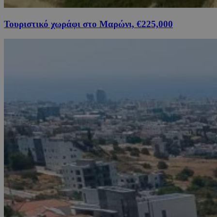
Τουριστικό χωράφι στο Μαρώνι, €225,000