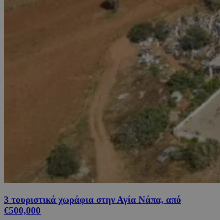
3 τουριστικά χωράφια στην Αγία Νάπα, από
€500,000