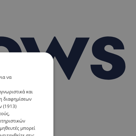
για να
αγνωριστικά και
ση διαφημίσεων
 (1913)
πούς,
κτηριστικών
ομηθευτές μπορεί
ντιταχθείτε στις