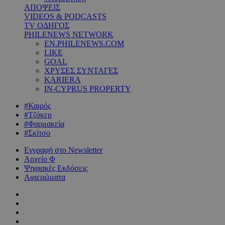
ΑΠΟΨΕΙΣ
VIDEOS & PODCASTS
TV ΟΔΗΓΟΣ
PHILENEWS NETWORK
EN.PHILENEWS.COM
LIKE
GOAL
ΧΡΥΣΕΣ ΣΥΝΤΑΓΕΣ
KARIERA
IN-CYPRUS PROPERTY
#Καιρός
#Τζόκερ
#Φαρμακεία
#Σκίτσο
Εγγραφή στο Newsletter
Αρχείο Φ
Ψηφιακές Εκδόσεις
Αφιερώματα