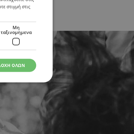
τε στιγμή στις
Μη
ταξινομημενα
ΔΟΧΗ ΟΛΩΝ