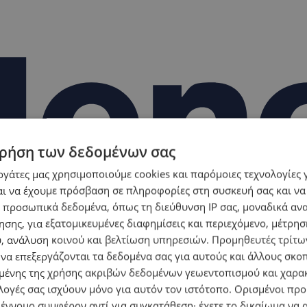
ρήση των δεδομένων σας
εργάτες μας χρησιμοποιούμε cookies και παρόμοιες τεχνολογίες 
ι να έχουμε πρόσβαση σε πληροφορίες στη συσκευή σας και να
 προσωπικά δεδομένα, όπως τη διεύθυνση IP σας, μοναδικά αν
σης, για εξατομικευμένες διαφημίσεις και περιεχόμενο, μέτρη
υ, ανάλυση κοινού και βελτίωση υπηρεσιών.
Προμηθευτές τρίτων
 να επεξεργάζονται τα δεδομένα σας για αυτούς και άλλους σκο
ένης της χρήσης ακριβών δεδομένων γεωεντοπισμού και χαρα
λογές σας ισχύουν μόνο για αυτόν τον ιστότοπο. Ορισμένοι πρ
 έννομο συμφέρον αντί για συγκατάθεση· έχετε το δικαίωμα να α