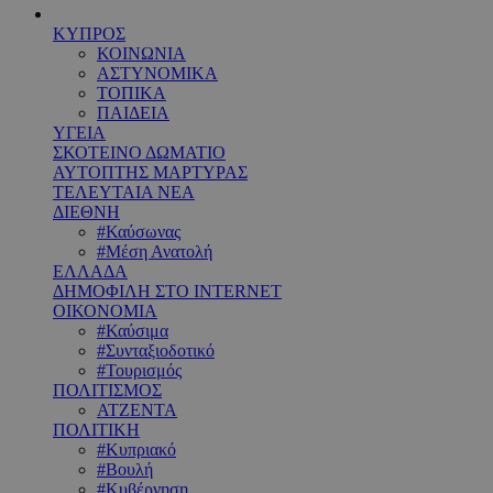
ΚΥΠΡΟΣ
ΚΟΙΝΩΝΙΑ
ΑΣΤΥΝΟΜΙΚΑ
ΤΟΠΙΚΑ
ΠΑΙΔΕΙΑ
ΥΓΕΙΑ
ΣΚΟΤΕΙΝΟ ΔΩΜΑΤΙΟ
ΑΥΤΟΠΤΗΣ ΜΑΡΤΥΡΑΣ
ΤΕΛΕΥΤΑΙΑ ΝΕΑ
ΔΙΕΘΝΗ
#Καύσωνας
#Μέση Ανατολή
ΕΛΛΑΔΑ
ΔΗΜΟΦΙΛΗ ΣΤΟ INTERNET
ΟΙΚΟΝΟΜΙΑ
#Καύσιμα
#Συνταξιοδοτικό
#Τουρισμός
ΠΟΛΙΤΙΣΜΟΣ
ΑΤΖΕΝΤΑ
ΠΟΛΙΤΙΚΗ
#Κυπριακό
#Βουλή
#Κυβέρνηση