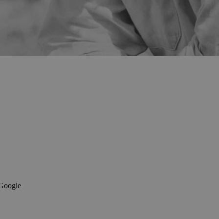
 Google