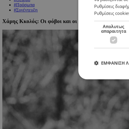
#Πρόσωπα
Ρυθμίσεις διαφή
#Συνέντευξη
Ρυθμίσεις cookie
Χάρης Κκολός: Οι φόβοι και οι σιωπές μας θα έπρεπε
Απολυτως
απαραιτητα
ΕΜΦΑΝΙΣΗ 