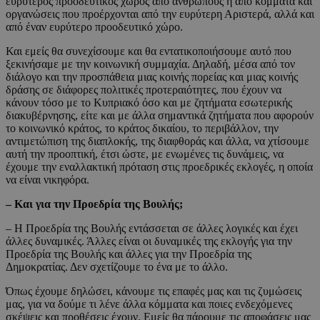
ευρύτερος προοδευτικός χώρος από ανθρώπους ή από κόμματα και
οργανώσεις που προέρχονται από την ευρύτερη Αριστερά, αλλά και
από έναν ευρύτερο προοδευτικό χώρο.
Και εμείς θα συνεχίσουμε και θα εντατικοποιήσουμε αυτό που
ξεκινήσαμε με την κοινωνική συμμαχία. Δηλαδή, μέσα από τον
διάλογο και την προσπάθεια μιας κοινής πορείας και μιας κοινής
δράσης σε διάφορες πολιτικές προτεραιότητες, που έχουν να
κάνουν τόσο με το Κυπριακό όσο και με ζητήματα εσωτερικής
διακυβέρνησης, είτε και με άλλα σημαντικά ζητήματα που αφορούν
το κοινωνικό κράτος, το κράτος δικαίου, το περιβάλλον, την
αντιμετώπιση της διαπλοκής, της διαφθοράς και άλλα, να χτίσουμε
αυτή την προοπτική, έτσι ώστε, με ενωμένες τις δυνάμεις, να
έχουμε την εναλλακτική πρόταση στις προεδρικές εκλογές, η οποία
να είναι νικηφόρα.
– Και για την Προεδρία της Βουλής;
– Η Προεδρία της Βουλής εντάσσεται σε άλλες λογικές και έχει
άλλες δυναμικές. Άλλες είναι οι δυναμικές της εκλογής για την
Προεδρία της Βουλής και άλλες για την Προεδρία της
Δημοκρατίας. Δεν σχετίζουμε το ένα με το άλλο.
Όπως έχουμε δηλώσει, κάνουμε τις επαφές μας και τις ζυμώσεις
μας, για να δούμε τι λένε άλλα κόμματα και ποιες ενδεχόμενες
σκέψεις και προθέσεις έχουν. Εμείς θα πάρουμε τις αποφάσεις μας