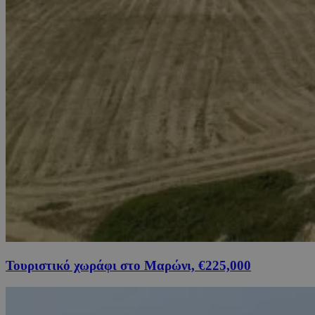
Τουριστικό χωράφι στο Μαρώνι, €225,000