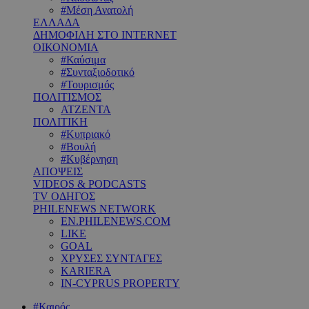
#Μέση Ανατολή
ΕΛΛΑΔΑ
ΔΗΜΟΦΙΛΗ ΣΤΟ INTERNET
ΟΙΚΟΝΟΜΙΑ
#Καύσιμα
#Συνταξιοδοτικό
#Τουρισμός
ΠΟΛΙΤΙΣΜΟΣ
ΑΤΖΕΝΤΑ
ΠΟΛΙΤΙΚΗ
#Κυπριακό
#Βουλή
#Κυβέρνηση
ΑΠΟΨΕΙΣ
VIDEOS & PODCASTS
TV ΟΔΗΓΟΣ
PHILENEWS NETWORK
EN.PHILENEWS.COM
LIKE
GOAL
ΧΡΥΣΕΣ ΣΥΝΤΑΓΕΣ
KARIERA
IN-CYPRUS PROPERTY
#Καιρός