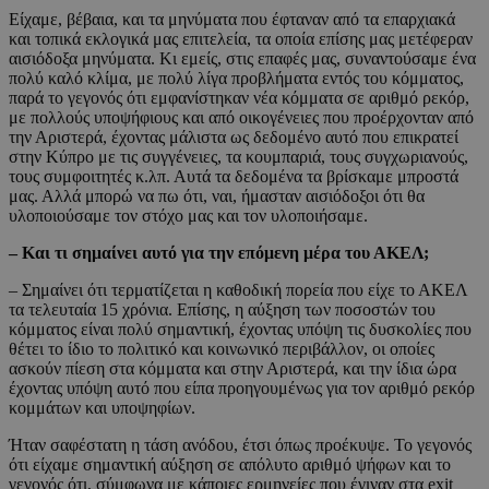
Είχαμε, βέβαια, και τα μηνύματα που έφταναν από τα επαρχιακά
και τοπικά εκλογικά μας επιτελεία, τα οποία επίσης μας μετέφεραν
αισιόδοξα μηνύματα. Κι εμείς, στις επαφές μας, συναντούσαμε ένα
πολύ καλό κλίμα, με πολύ λίγα προβλήματα εντός του κόμματος,
παρά το γεγονός ότι εμφανίστηκαν νέα κόμματα σε αριθμό ρεκόρ,
με πολλούς υποψήφιους και από οικογένειες που προέρχονταν από
την Αριστερά, έχοντας μάλιστα ως δεδομένο αυτό που επικρατεί
στην Κύπρο με τις συγγένειες, τα κουμπαριά, τους συγχωριανούς,
τους συμφοιτητές κ.λπ. Αυτά τα δεδομένα τα βρίσκαμε μπροστά
μας. Αλλά μπορώ να πω ότι, ναι, ήμασταν αισιόδοξοι ότι θα
υλοποιούσαμε τον στόχο μας και τον υλοποιήσαμε.
– Και τι σημαίνει αυτό για την επόμενη μέρα του ΑΚΕΛ;
– Σημαίνει ότι τερματίζεται η καθοδική πορεία που είχε το ΑΚΕΛ
τα τελευταία 15 χρόνια. Επίσης, η αύξηση των ποσοστών του
κόμματος είναι πολύ σημαντική, έχοντας υπόψη τις δυσκολίες που
θέτει το ίδιο το πολιτικό και κοινωνικό περιβάλλον, οι οποίες
ασκούν πίεση στα κόμματα και στην Αριστερά, και την ίδια ώρα
έχοντας υπόψη αυτό που είπα προηγουμένως για τον αριθμό ρεκόρ
κομμάτων και υποψηφίων.
Ήταν σαφέστατη η τάση ανόδου, έτσι όπως προέκυψε. Το γεγονός
ότι είχαμε σημαντική αύξηση σε απόλυτο αριθμό ψήφων και το
γεγονός ότι, σύμφωνα με κάποιες ερμηνείες που έγιναν στα exit