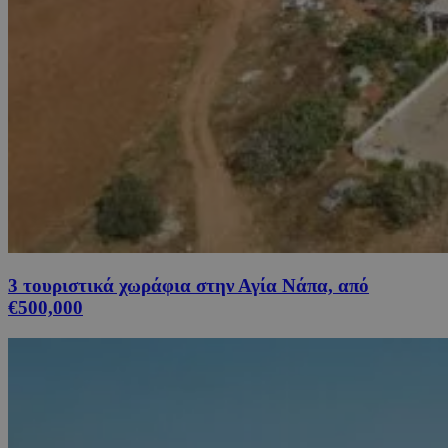
3 τουριστικά χωράφια στην Αγία Νάπα, από
€500,000