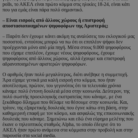
polls, το ΑΚΕΛ είναι πρώτο κόμμα στις ηλικίες 18-24, είναι κάτι
που για εμάς είναι πάρα πολύ σημαντικό.
– Είναι εισροές από άλλους χώρους ή επιστροφή
αποστασιοποιημένων ψηφοφόρων της Αριστεράς;
– Παρότι δεν έχουμε κάνει ακόμη τις αναλύσεις του εκλογικού μας
ποσοστού, εντούτοις μπορώ να πω ότι οι επιπλέον ψήφοι δεν
προέρχονται μόνο από μία πηγή. Μέσα στους 9.000 ψηφοφόρους
που είχαμε επιπλέον, έχουμε νέους ψηφοφόρους, έχουμε
ψηφοφόρους από άλλους χώρους, αλλά έχουμε και επιστροφή
αδρανοποιημένων αριστερών ψηφοφόρων.
Ο αριθμός ήταν πολύ μεγαλύτερος, διότι ανέβηκε η συμμετοχή.
Άρα είχαμε γενικά μια καλή εισροή στο κόμμα, που ήταν
αποτέλεσμα, πρώτον, του γεγονότος ότι τα τελευταία χρόνια
κάναμε πολύ έντονη δουλειά μέσα στην κοινωνία. Δεύτερον, της
πολύ σωστής προεκλογικής εκστρατείας που κάναμε, με ένα
ξεκάθαρο δίλημμα που θέλαμε να θέσουμε στην κοινωνία. Και,
τρίτον, της εξαιρετικής δουλειάς που έγινε κάτω στη βάση, στην
καθημερινή επαφή με τον κόσμο, και ασφαλώς της επικοινωνιακής
δουλειάς που κάναμε. Σημειώνω και εδώ ένα εύρημα μελέτης που
έκανε ο τηλεοπτικός σταθμός Alpha, το οποίο έδειχνε ότι το
ΑΚΕΛ ήταν πρώτο ανάμεσα στα κόμματα στην προβολή και στην
παρουσία στα social media.