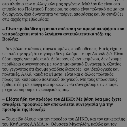
στο πλαίσιο των συλλογικών μας οργάνων. Μάλλον θα είναι στο
επίπεδο του Πολιτικού Γραφείου, το οποίο είναι πολιτικό σώμα και
όχι όργανο, έχει δυνατότητα να παίρνει αποφάσεις και θα συνέλθει
στις αρχές της εβδομάδας.
– Είναι προϋπόθεση η όποια απόφαση να αφορά υποψήφιο που
να προέρχεται από το λεγόμενο αντιπολιτευτικό τόξο της
Βουλής;
– Δεν βάλαμε κάποιες συγκεκριμένες προϋποθέσεις. Εμείς είχαμε
πει από την αρχή ότι σίγουρα δεν μιλούμε με την Ακροδεξιά. Είναι
θέση αρχής για εμάς αυτό. Δεύτερον, εξ αντικειμένου, δεν έχουμε
περιθώρια συνεννόησης με τον Δημοκρατικό Συναγερμό, εξαιτίας
του γεγονότος ότι έχουμε χαώδεις διαφορές, και ιδεολογικές και
πολιτικές. Αλλά, κακά τα ψέματα, είναι και ο άλλος πολιτικός
πόλος του κυπριακού πολιτικού σκηνικού. Με τους υπόλοιπους
ήρθαμε ήδη σε επαφή και προφανώς θα συνεχίσουμε τις επαφές
μέχρι να πάρουμε τις αποφάσεις μας.
– Είδατε ήδη τον πρόεδρο του ΔΗΚΟ; Με βάση όσα μας έχετε
αναφέρει, προφανώς δεν αποκλείεται συνεργασία για την
προεδρία της Βουλής;
– Τους είδα όλους: και τον πρόεδρο του ΔΗΚΟ, και τον επικεφαλής
του Κινήματος ΑΛΜΑ, κ. Οδυσσέα Μιχαηλίδη, καθώς και τον