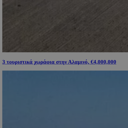
3 τουριστικά χωράφια στην Αλαμινό, €4,000,000