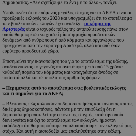
Δημοκρατίας. «Δεν σχετίζουμε το ένα με το άλλο», τονίζει.
Υποδεικνύει ότι ο επόμενος μεγάλος στόχος για το ΑΚΕΛ είναι οι
προεδρικές εκλογές του 2028 και υπογραμμίζει ότι το αποτέλεσμα
των βουλευτικών εκλογών έχει αναδείξει
το κόμμα της
Αριστεράς
είναι ο ισχυρός πόλος της αντιπολίτευσης πάνω στον
οποίο θα μπορέσει να χτιστεί μία συμμαχία προοδευτικών
δυνάμεων από ανθρώπους ή από κόμματα και οργανώσεις που
προέρχονται από την ευρύτερη Αριστερά, αλλά και από έναν
ευρύτερο προοδευτικό χώρο.
Επισημαίνει την ικανοποίηση του για το αποτέλεσμα της κάλπης,
αναδεικνύοντας το γεγονός ότι ανακόπηκε μετά από 15 χρόνια
καθοδική πορεία του κόμματος και καταγράφηκε άνοδος σε
ποσοστά αλλά και σε απόλυτους αριθμούς ψήφων.
– Περιμένατε αυτό το αποτέλεσμα στις βουλευτικές εκλογές
και τι σημαίνει για το ΑΚΕΛ;
– Βλέποντας πώς κυλούσαν οι δημοσκοπήσεις και κάνοντας και τις
δικές μας δημοσκοπήσεις, πάντοτε με την επιφύλαξη ότι η
δημοσκόπηση αποτελεί την εικόνα της στιγμής κατά την οποία
διενεργείται και όχι το αποτέλεσμα των εκλογών, ήμασταν
αισιόδοξοι ότι θα μπορούσαμε να υλοποιήσουμε τον εκλογικό μας
στόχο. Και αυτή η αισιοδοξία μας επαληθεύτηκε στην κάλπη.