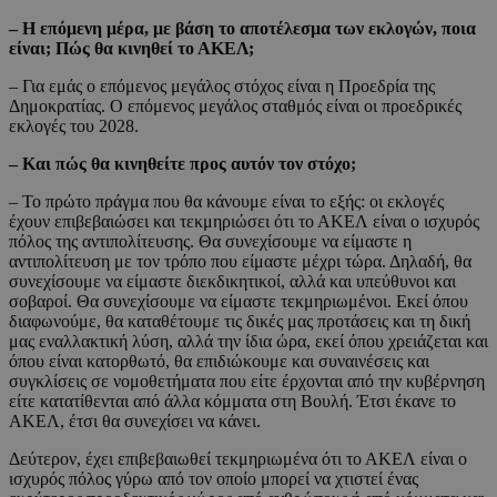
– Η επόμενη μέρα, με βάση το αποτέλεσμα των εκλογών, ποια
είναι; Πώς θα κινηθεί το ΑΚΕΛ;
– Για εμάς ο επόμενος μεγάλος στόχος είναι η Προεδρία της
Δημοκρατίας. Ο επόμενος μεγάλος σταθμός είναι οι προεδρικές
εκλογές του 2028.
– Και πώς θα κινηθείτε προς αυτόν τον στόχο;
– Το πρώτο πράγμα που θα κάνουμε είναι το εξής: οι εκλογές
έχουν επιβεβαιώσει και τεκμηριώσει ότι το ΑΚΕΛ είναι ο ισχυρός
πόλος της αντιπολίτευσης. Θα συνεχίσουμε να είμαστε η
αντιπολίτευση με τον τρόπο που είμαστε μέχρι τώρα. Δηλαδή, θα
συνεχίσουμε να είμαστε διεκδικητικοί, αλλά και υπεύθυνοι και
σοβαροί. Θα συνεχίσουμε να είμαστε τεκμηριωμένοι. Εκεί όπου
διαφωνούμε, θα καταθέτουμε τις δικές μας προτάσεις και τη δική
μας εναλλακτική λύση, αλλά την ίδια ώρα, εκεί όπου χρειάζεται και
όπου είναι κατορθωτό, θα επιδιώκουμε και συναινέσεις και
συγκλίσεις σε νομοθετήματα που είτε έρχονται από την κυβέρνηση
είτε κατατίθενται από άλλα κόμματα στη Βουλή. Έτσι έκανε το
ΑΚΕΛ, έτσι θα συνεχίσει να κάνει.
Δεύτερον, έχει επιβεβαιωθεί τεκμηριωμένα ότι το ΑΚΕΛ είναι ο
ισχυρός πόλος γύρω από τον οποίο μπορεί να χτιστεί ένας