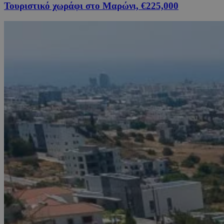
Τουριστικό χωράφι στο Μαρώνι, €225,000