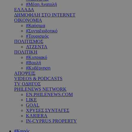
#Μέση Ανατολή
ΕΛΛΑΔΑ
ΔΗΜΟΦΙΛΗ ΣΤΟ INTERNET
ΟΙΚΟΝΟΜΙΑ
#Καύσιμα
#Συνταξιοδοτικό
#Τουρισμός
ΠΟΛΙΤΙΣΜΟΣ
ΑΤΖΕΝΤΑ
ΠΟΛΙΤΙΚΗ
#Κυπριακό
#Βουλή
#Κυβέρνηση
ΑΠΟΨΕΙΣ
VIDEOS & PODCASTS
TV ΟΔΗΓΟΣ
PHILENEWS NETWORK
EN.PHILENEWS.COM
LIKE
GOAL
ΧΡΥΣΕΣ ΣΥΝΤΑΓΕΣ
KARIERA
IN-CYPRUS PROPERTY
#Καιρός