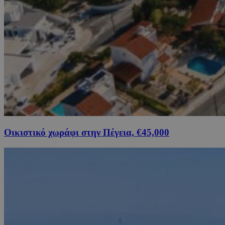
Οικιστικό χωράφι στην Πέγεια, €45,000