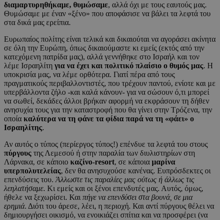
διαμαρτυρηθήκαμε, θυμώσαμε
, αλλά όχι με τους εαυτούς μας.
Θυμώσαμε με έναν «ξένο» που αποφάσισε να βάλει τα λεφτά του
στα δικά μας ερείπια.
Ευρωπαίος πολίτης είναι τελικά και δικαιούται να αγοράσει ακίνητα
σε όλη την Ευρώπη, όπως δικαιούμαστε κι εμείς (εκτός από την
κατεχόμενη πατρίδα μας), αλλά γεννήθηκε στο Ισραήλ και τον
λέμε Ισραηλίτη
για να έχει και πολιτικό πλαίσιο ο θυμός μας
. Η
υποκρισία μας, να λέμε ορθότερα. Γιατί πέρα από τους
πραγματικούς περιβαλλοντιστές, που τρέχουν παντού, ενίοτε και με
υπερβάλλοντα ζήλο -και καλά κάνουν- για να σώσουν ό,τι μπορεί
να σωθεί, δεκάδες άλλοι βρήκαν αφορμή να εκφράσουν τη δήθεν
ανησυχία τους για την καταστροφή που θα γίνει στην Τρόζενα, την
οποία
καλύτερα να τη φάνε τα φίδια παρά να τη «φάει» ο
Ισραηλίτης
.
Αν αυτός ο τύπος (περίεργος τύπος!) επένδυε τα λεφτά του στους
πύργους
της Λεμεσού ή στην παραλία των διυλιστηρίων στη
Λάρνακα, σε κάποιο
καζίνο-resort
, σε κάποια
μαρίνα
υπερπολυτελείας
, δεν θα ανησυχούσε κανένας. Ευπρόσδεκτες οι
επενδύσεις του.
Άλλωστε τις παραλίες μας ούτως ή άλλως τις
λεηλατήσαμε
. Κι εμείς και οι ξένοι επενδυτές μας. Αυτός, όμως,
ήθελε να ξεχωρίσει. Και
πήγε να επενδύσει στα βουνά, σε μια
ερημιά
. Διότι του άρεσε, λέει, η περιοχή. Και αντί πύργους θέλει να
δημιουργήσει οικισμό, να ενοικιάζει σπίτια και να προσφέρει (να