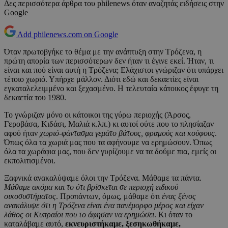
Δες περισσότερα άρθρα του philenews όταν αναζητάς ειδήσεις στην
Google
Add philenews.com on Google
Όταν πρωτοβγήκε το θέμα με την ανάπτυξη στην Τρόζενα, η
πρώτη απορία των περισσότερων δεν ήταν τι έγινε εκεί. Ήταν, τι
είναι και πού είναι αυτή η Τρόζενα; Ελάχιστοι γνώριζαν ότι υπάρχει
τέτοιο χωριό. Υπήρχε μάλλον. Διότι εδώ και δεκαετίες είναι
εγκαταλελειμμένο και ξεχασμένο. Η τελευταία κάτοικος έφυγε τη
δεκαετία του 1980.
Το γνώριζαν μόνο οι κάτοικοι της γύρω περιοχής (Άρσος,
Γεροβάσα, Κιδάσι, Μαλιά κ.λπ.) κι αυτοί ούτε που το πλησίαζαν
αφού ήταν
χωριό-φάντασμα γεμάτο βάτους, φραμούς και κούφους
.
Όπως όλα τα χωριά μας που τα αφήνουμε να ερημώσουν. Όπως
όλα τα χωράφια μας, που δεν γυρίζουμε να τα δούμε πια, εμείς οι
εκπολιτισμένοι.
Ξαφνικά ανακαλύψαμε όλοι την Τρόζενα. Μάθαμε τα πάντα.
Μάθαμε ακόμα και το ότι βρίσκεται σε περιοχή ειδικού
οικοσυστήματος
. Προπάντων, όμως, μάθαμε ότι
ένας ξένος
ανακάλυψε ότι η Τρόζενα είναι ένα πανέμορφο μέρος και είχαν
λάθος οι Κυπραίοι που το άφησαν να ερημώσει
. Κι όταν το
καταλάβαμε αυτό,
εκνευριστήκαμε, ξεσηκωθήκαμε,