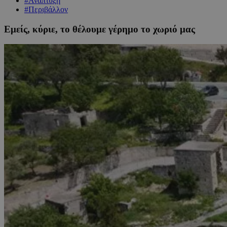
#Ανάπτυξη
#Περιβάλλον
Εμείς, κύριε, το θέλουμε γέρημο το χωριό μας