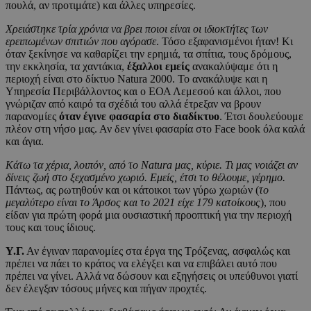
πουλά, αν προτιμάτε) και άλλες υπηρεσίες.
Χρειάστηκε τρία χρόνια να βρει ποιοι είναι οι ιδιοκτήτες των
ερειπωμένων σπιτιών που αγόρασε
. Τόσο εξαφανισμένοι ήταν! Κι
όταν ξεκίνησε να καθαρίζει την ερημιά, τα σπίτια, τους δρόμους,
την εκκλησία, τα χαντάκια,
έξαλλοι εμείς
ανακαλύψαμε ότι η
περιοχή είναι στο δίκτυο Natura 2000. Το ανακάλυψε και η
Υπηρεσία Περιβάλλοντος και ο ΕΟΑ Λεμεσού και άλλοι, που
γνώριζαν από καιρό τα σχέδιά του αλλά έτρεξαν να βρουν
παρανομίες
όταν έγινε φασαρία στο διαδίκτυο
. Έτσι δουλεύουμε
πλέον στη νήσο μας. Αν δεν γίνει φασαρία στο Face book όλα καλά
και άγια.
Κάτω τα χέρια, λοιπόν, από το Natura μας, κύριε. Τι μας νοιάζει αν
δίνεις ζωή στο ξεχασμένο χωριό. Εμείς, έτσι το θέλουμε, γέρημο.
Πάντως, ας ρωτηθούν και οι κάτοικοι των γύρω χωριών (
το
μεγαλύτερο είναι το Άρσος και το 2021 είχε 179 κατοίκους
), που
είδαν για πρώτη φορά μια ουσιαστική προοπτική για την περιοχή
τους και τους ίδιους.
Υ.Γ.
Αν έγιναν παρανομίες στα έργα της Τρόζενας, ασφαλώς και
πρέπει να πάει το κράτος να ελέγξει και να επιβάλει αυτό που
πρέπει να γίνει. Αλλά να δώσουν και εξηγήσεις οι υπεύθυνοι γιατί
δεν έλεγξαν τόσους μήνες και πήγαν προχτές.