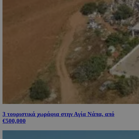
3 τουριστικά χωράφια στην Αγία Νάπα, από
€500,000