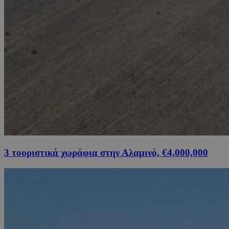
3 τουριστικά χωράφια στην Αλαμινό, €4,000,000