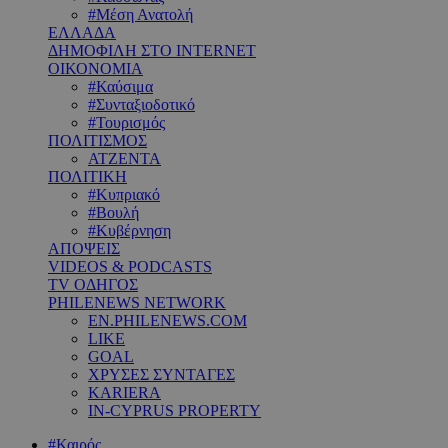
#Μέση Ανατολή
ΕΛΛΑΔΑ
ΔΗΜΟΦΙΛΗ ΣΤΟ INTERNET
ΟΙΚΟΝΟΜΙΑ
#Καύσιμα
#Συνταξιοδοτικό
#Τουρισμός
ΠΟΛΙΤΙΣΜΟΣ
ΑΤΖΕΝΤΑ
ΠΟΛΙΤΙΚΗ
#Κυπριακό
#Βουλή
#Κυβέρνηση
ΑΠΟΨΕΙΣ
VIDEOS & PODCASTS
TV ΟΔΗΓΟΣ
PHILENEWS NETWORK
EN.PHILENEWS.COM
LIKE
GOAL
ΧΡΥΣΕΣ ΣΥΝΤΑΓΕΣ
KARIERA
IN-CYPRUS PROPERTY
#Καιρός