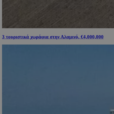
3 τουριστικά χωράφια στην Αλαμινό, €4,000,000