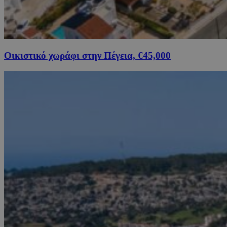
Οικιστικό χωράφι στην Πέγεια, €45,000