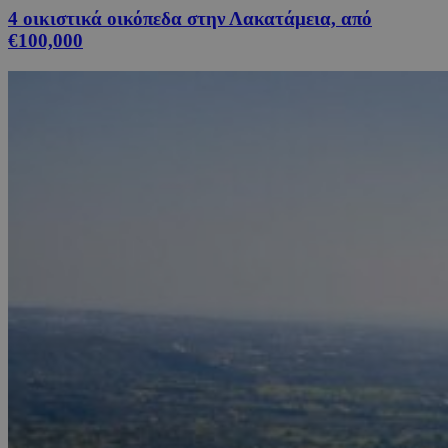
4 οικιστικά οικόπεδα στην Λακατάμεια, από
€100,000