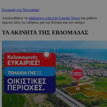
Εγγραφή στο Newsletter
Ακολουθήστε το
philenews.com στο Google News
και μάθετε
πρώτοι όλες τις ειδήσεις για την Κύπρο και τον κόσμο
ΤΑ ΑΚΙΝΗΤΑ ΤΗΣ ΕΒΔΟΜΑΔΑΣ