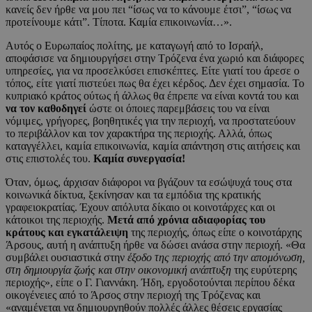
κανείς δεν ήρθε να μου πει “ίσως να το κάνουμε έτσι”, “ίσως να
προτείνουμε κάτι”. Τίποτα. Καμία επικοινωνία…».
Αυτός ο Ευρωπαίος πολίτης, με καταγωγή από το Ισραήλ,
αποφάσισε να δημιουργήσει στην Τρόζενα ένα χωριό και διάφορες
υπηρεσίες, για να προσελκύσει επισκέπτες. Είτε γιατί του άρεσε ο
τόπος, είτε γιατί πιστεύει πως θα έχει κέρδος. Δεν έχει σημασία. Το
κυπριακό κράτος ούτως ή άλλως θα έπρεπε να είναι κοντά του και
να τον καθοδηγεί
ώστε οι όποιες παρεμβάσεις του να είναι
νόμιμες, γρήγορες, βοηθητικές για την περιοχή, να προστατεύουν
το περιβάλλον και τον χαρακτήρα της περιοχής. Αλλά, όπως
καταγγέλλει, καμία επικοινωνία, καμία απάντηση στις αιτήσεις και
στις επιστολές του.
Καμία συνεργασία!
Όταν, όμως, άρχισαν διάφοροι να βγάζουν τα εσώψυχά τους στα
κοινωνικά δίκτυα, ξεκίνησαν και τα εμπόδια της κρατικής
γραφειοκρατίας. Έχουν απόλυτα δίκαιο οι κοινοτάρχες και οι
κάτοικοι της περιοχής.
Μετά από χρόνια αδιαφορίας του
κράτους και εγκατάλειψη
της περιοχής, όπως είπε ο κοινοτάρχης
Άρσους, αυτή η ανάπτυξη ήρθε να δώσει ανάσα στην περιοχή. «Θα
συμβάλει ουσιαστικά στην
έξοδο της περιοχής από την απομόνωση,
στη δημιουργία ζωής και στην οικονομική ανάπτυξη
της ευρύτερης
περιοχής», είπε ο Γ. Γιαννάκη. Ήδη, εργοδοτούνται περίπου δέκα
οικογένειες από το Άρσος στην περιοχή της Τρόζενας και
«αναμένεται να δημιουργηθούν πολλές άλλες θέσεις εργασίας