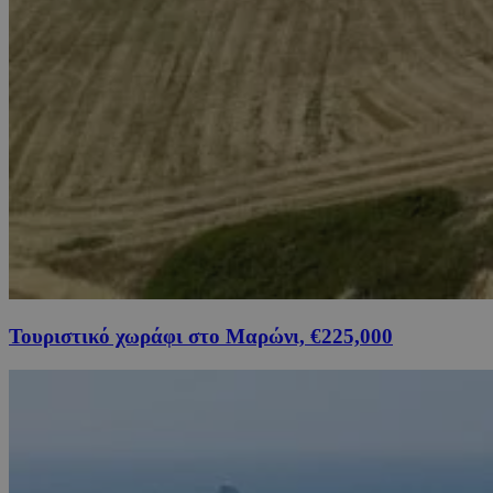
Τουριστικό χωράφι στο Μαρώνι, €225,000