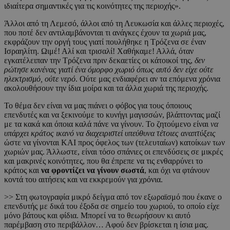
ιδιαίτερα σημαντικές για τις κοινότητες της περιοχής».
Άλλοι από τη Λεμεσό, άλλοι από τη Λευκωσία και άλλες περιοχές,
που ποτέ δεν αντιλαμβάνονται τι ανάγκες έχουν τα χωριά μας,
εκφράζουν την οργή τους γιατί πουλήθηκε η Τρόζενα σε έναν
Ισραηλίτη. Ωιμέ! Αλί και τρισαλί! Χαθήκαμε! Αλλά, όταν
εγκατέλειπαν την Τρόζενα πριν δεκαετίες οι κάτοικοί της,
δεν
ρώτησε κανένας γιατί ένα όμορφο χωριό όπως αυτό δεν είχε ούτε
ηλεκτρισμό, ούτε νερό
. Ούτε μας ενδιαφέρει αν τα επόμενα χρόνια
ακολουθήσουν την ίδια μοίρα και τα άλλα χωριά της περιοχής.
Το θέμα δεν είναι να μας πιάνει ο φόβος για τους όποιους
επενδυτές και να ξεκινούμε το κυνήγι μαγισσών, βλάπτοντας μαζί
με τα κακά και όποια καλά πάνε να γίνουν. Το ζητούμενο είναι
να
υπάρχει κράτος ικανό να διαχειριστεί υπεύθυνα τέτοιες αναπτύξεις
ώστε να γίνονται ΚΑΙ προς όφελος των (τελευταίων) κατοίκων των
χωριών μας. Άλλωστε, είναι τόσο σπάνιες οι επενδύσεις σε μικρές
και μακρινές κοινότητες, που θα έπρεπε να τις ενθαρρύνει το
κράτος και
να φροντίζει να γίνουν σωστά
, και όχι να φτάνουν
κοντά του αιτήσεις και να εκκρεμούν για χρόνια.
>> Στη φωτογραφία μικρό δείγμα από τον εξωραϊσμό που έκανε ο
επενδυτής με δικά του έξοδα σε σημείο του χωριού, το οποίο είχε
μόνο βάτους και φίδια. Μπορεί να το θεωρήσουν κι αυτό
παρέμβαση στο περιβάλλον… Αφού δεν βρίσκεται η ίσια μας.