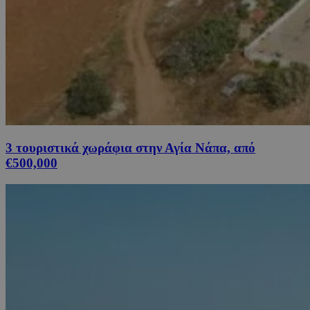
3 τουριστικά χωράφια στην Αγία Νάπα, από
€500,000