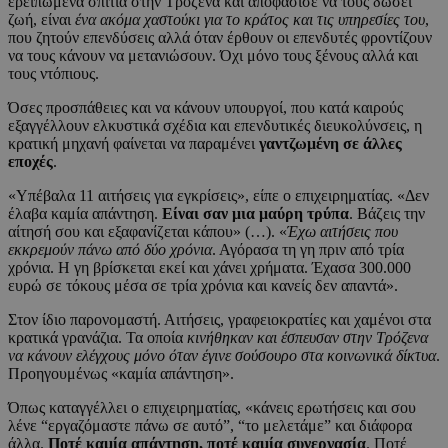
ερειπωμένα σπίτια στην Τρόζενα και αποφάσισε να τους δώσει
ζωή, είναι
ένα ακόμα χαστούκι για το κράτος και τις υπηρεσίες του
,
που ζητούν επενδύσεις αλλά όταν έρθουν οι επενδυτές φροντίζουν
να τους κάνουν να μετανιώσουν. Όχι μόνο τους ξένους αλλά και
τους ντόπιους.
Όσες προσπάθειες και να κάνουν υπουργοί, που κατά καιρούς
εξαγγέλλουν ελκυστικά σχέδια και επενδυτικές διευκολύνσεις, η
κρατική μηχανή φαίνεται να παραμένει
γαντζωμένη σε άλλες
εποχές
.
«Υπέβαλα 11 αιτήσεις για εγκρίσεις», είπε ο επιχειρηματίας. «Δεν
έλαβα καμία απάντηση.
Είναι σαν μια μαύρη τρύπα
. Βάζεις την
αίτησή σου και εξαφανίζεται κάπου» (…). «
Έχω αιτήσεις που
εκκρεμούν πάνω από δύο χρόνια
. Αγόρασα τη γη πριν από τρία
χρόνια. Η γη βρίσκεται εκεί και χάνει χρήματα. Έχασα 300.000
ευρώ σε τόκους μέσα σε τρία χρόνια και κανείς δεν απαντά».
Στον ίδιο παρονομαστή. Αιτήσεις, γραφειοκρατίες και χαμένοι στα
κρατικά γρανάζια. Τα οποία
κινήθηκαν και έσπευσαν στην Τρόζενα
να κάνουν ελέγχους μόνο όταν έγινε σούσουρο στα κοινωνικά δίκτυα
.
Προηγουμένως «καμία απάντηση».
Όπως καταγγέλλει ο επιχειρηματίας, «κάνεις ερωτήσεις και σου
λένε “εργαζόμαστε πάνω σε αυτό”, “το μελετάμε” και διάφορα
άλλα.
Ποτέ καμία απάντηση, ποτέ καμία συνεργασία
. Ποτέ