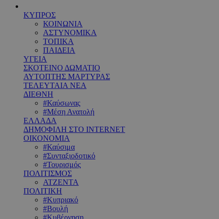
ΚΥΠΡΟΣ
ΚΟΙΝΩΝΙΑ
ΑΣΤΥΝΟΜΙΚΑ
ΤΟΠΙΚΑ
ΠΑΙΔΕΙΑ
ΥΓΕΙΑ
ΣΚΟΤΕΙΝΟ ΔΩΜΑΤΙΟ
ΑΥΤΟΠΤΗΣ ΜΑΡΤΥΡΑΣ
ΤΕΛΕΥΤΑΙΑ ΝΕΑ
ΔΙΕΘΝΗ
#Καύσωνας
#Μέση Ανατολή
ΕΛΛΑΔΑ
ΔΗΜΟΦΙΛΗ ΣΤΟ INTERNET
ΟΙΚΟΝΟΜΙΑ
#Καύσιμα
#Συνταξιοδοτικό
#Τουρισμός
ΠΟΛΙΤΙΣΜΟΣ
ΑΤΖΕΝΤΑ
ΠΟΛΙΤΙΚΗ
#Κυπριακό
#Βουλή
#Κυβέρνηση