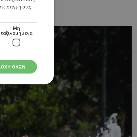
τε στιγμή στις
ο υδράργυρος
Μη
ταξινομημενα
ΔΟΧΗ ΟΛΩΝ