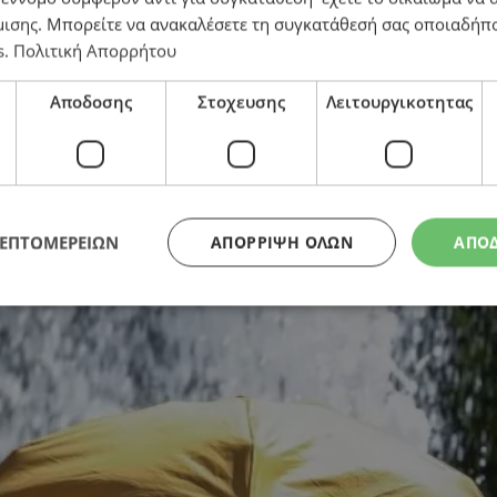
μισης
. Μπορείτε να ανακαλέσετε τη συγκατάθεσή σας οποιαδήπο
s
.
Πολιτική Απορρήτου
α απόψε και αύριο – Σκαρφαλώνει στους 43 βαθμούς 
Αποδοσης
Στοχευσης
Λειτουργικοτητας
ΛΕΠΤΟΜΕΡΕΙΩΝ
ΑΠΌΡΡΙΨΗ ΌΛΩΝ
ΑΠΟ