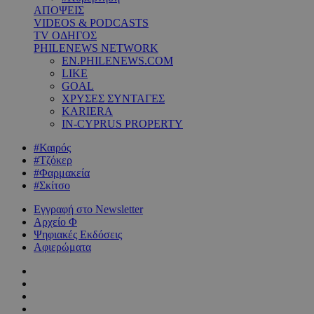
ΑΠΟΨΕΙΣ
VIDEOS & PODCASTS
TV ΟΔΗΓΟΣ
PHILENEWS NETWORK
EN.PHILENEWS.COM
LIKE
GOAL
ΧΡΥΣΕΣ ΣΥΝΤΑΓΕΣ
KARIERA
IN-CYPRUS PROPERTY
#Καιρός
#Τζόκερ
#Φαρμακεία
#Σκίτσο
Εγγραφή στο Newsletter
Αρχείο Φ
Ψηφιακές Εκδόσεις
Αφιερώματα