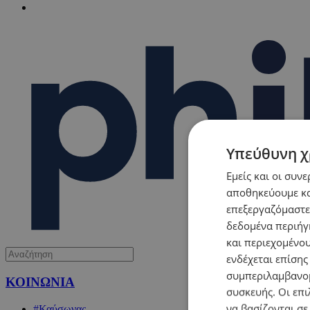
Υπεύθυνη χ
Εμείς και οι συν
αποθηκεύουμε κα
επεξεργαζόμαστε
δεδομένα περιήγη
και περιεχομένο
ενδέχεται επίσης
συμπεριλαμβανομ
ΚΟΙΝΩΝΙΑ
συσκευής. Οι επι
να βασίζονται σε
#Καύσωνας