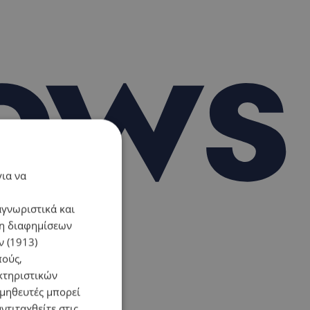
για να
αγνωριστικά και
ση διαφημίσεων
 (1913)
πούς,
κτηριστικών
ομηθευτές μπορεί
ντιταχθείτε στις