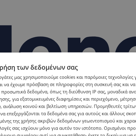
ρήση των δεδομένων σας
εργάτες μας χρησιμοποιούμε cookies και παρόμοιες τεχνολογίες 
ι να έχουμε πρόσβαση σε πληροφορίες στη συσκευή σας και να
 προσωπικά δεδομένα, όπως τη διεύθυνση IP σας, μοναδικά αν
σης, για εξατομικευμένες διαφημίσεις και περιεχόμενο, μέτρη
υ, ανάλυση κοινού και βελτίωση υπηρεσιών.
Προμηθευτές τρίτων
 να επεξεργάζονται τα δεδομένα σας για αυτούς και άλλους σκο
ένης της χρήσης ακριβών δεδομένων γεωεντοπισμού και χαρα
λογές σας ισχύουν μόνο για αυτόν τον ιστότοπο. Ορισμένοι πρ
 έννομο συμφέρον αντί για συγκατάθεση· έχετε το δικαίωμα να α