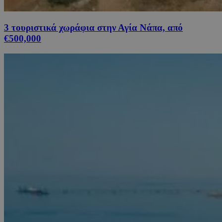
3 τουριστικά χωράφια στην Αγία Νάπα, από
€500,000