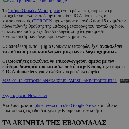
Add philenews.com on Google
Το
Τμήμα Οδικών Μεταφορών
ενημερώνει ότι, σύμφωνα με
στοιχεία που έλαβε από την εταιρεία CIC Automasters, ο
κατασκευαστής
CITROEN
προχώρησε σε ανάκληση 15 οχημάτων
λόγω πιθανής θραύσης της μπάρας μεταφοράς του πεντάλ φρένου.
Ο κατασκευαστής έχει δώσει σαφείς οδηγίες για άμεση
κινητοποίηση των συγκεκριμένων οχημάτων.
Ως αποτέλεσμα, το Τμήμα Οδικών Μεταφορών έχει
ανακαλέσει
τα πιστοποιητικά καταλληλότητας
των εν λόγω οχημάτων.
Οι
ιδιοκτήτες
καλούνται
να επικοινωνήσουν άμεσα με τον
επίσημο διανομέα του κατασκευαστή στην Κύπρο
, την εταιρεία
CIC Automasters
, για να λάβουν περαιτέρω οδηγίες.
2025_09_12_CITROEN_ΑΝΑΚΛΗΣΕΙΣ_ΑΜΕΣΗ_ΑΚΙΝΗΤΟΠΟΙΗΣΗ-1
Λήψη
Εγγραφή στο Newsletter
Ακολουθήστε το
philenews.com στο Google News
και μάθετε
πρώτοι όλες τις ειδήσεις για την Κύπρο και τον κόσμο
ΤΑ ΑΚΙΝΗΤΑ ΤΗΣ ΕΒΔΟΜΑΔΑΣ