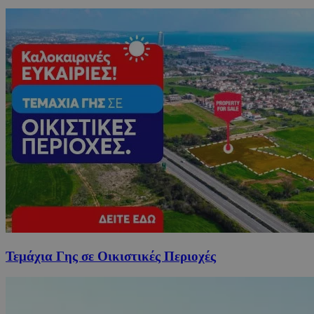
Τεμάχια Γης σε Οικιστικές Περιοχές