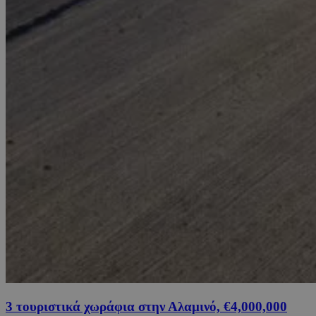
3 τουριστικά χωράφια στην Αλαμινό, €4,000,000