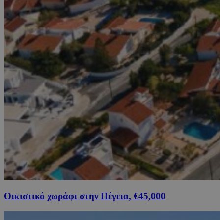
Οικιστικό χωράφι στην Πέγεια, €45,000