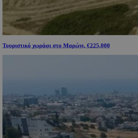
Τουριστικό χωράφι στο Μαρώνι, €225,000