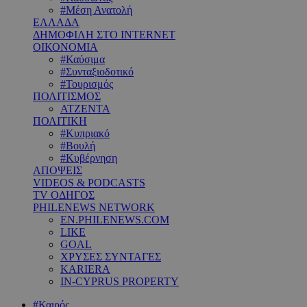
#Μέση Ανατολή
ΕΛΛΑΔΑ
ΔΗΜΟΦΙΛΗ ΣΤΟ INTERNET
ΟΙΚΟΝΟΜΙΑ
#Καύσιμα
#Συνταξιοδοτικό
#Τουρισμός
ΠΟΛΙΤΙΣΜΟΣ
ΑΤΖΕΝΤΑ
ΠΟΛΙΤΙΚΗ
#Κυπριακό
#Βουλή
#Κυβέρνηση
ΑΠΟΨΕΙΣ
VIDEOS & PODCASTS
TV ΟΔΗΓΟΣ
PHILENEWS NETWORK
EN.PHILENEWS.COM
LIKE
GOAL
ΧΡΥΣΕΣ ΣΥΝΤΑΓΕΣ
KARIERA
IN-CYPRUS PROPERTY
#Καιρός