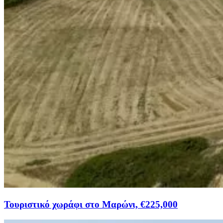
Τουριστικό χωράφι στο Μαρώνι, €225,000