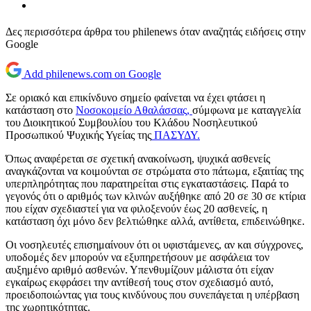
Δες περισσότερα άρθρα του philenews όταν αναζητάς ειδήσεις στην
Google
Add philenews.com on Google
Σε οριακό και επικίνδυνο σημείο φαίνεται να έχει φτάσει η
κατάσταση στο
Νοσοκομείο Αθαλάσσας,
σύμφωνα με καταγγελία
του Διοικητικού Συμβουλίου του Κλάδου Νοσηλευτικού
Προσωπικού Ψυχικής Υγείας της
ΠΑΣΥΔΥ.
Όπως αναφέρεται σε σχετική ανακοίνωση, ψυχικά ασθενείς
αναγκάζονται να κοιμούνται σε στρώματα στο πάτωμα, εξαιτίας της
υπερπληρότητας που παρατηρείται στις εγκαταστάσεις. Παρά το
γεγονός ότι ο αριθμός των κλινών αυξήθηκε από 20 σε 30 σε κτίρια
που είχαν σχεδιαστεί για να φιλοξενούν έως 20 ασθενείς, η
κατάσταση όχι μόνο δεν βελτιώθηκε αλλά, αντίθετα, επιδεινώθηκε.
Οι νοσηλευτές επισημαίνουν ότι οι υφιστάμενες, αν και σύγχρονες,
υποδομές δεν μπορούν να εξυπηρετήσουν με ασφάλεια τον
αυξημένο αριθμό ασθενών. Υπενθυμίζουν μάλιστα ότι είχαν
εγκαίρως εκφράσει την αντίθεσή τους στον σχεδιασμό αυτό,
προειδοποιώντας για τους κινδύνους που συνεπάγεται η υπέρβαση
της χωρητικότητας.