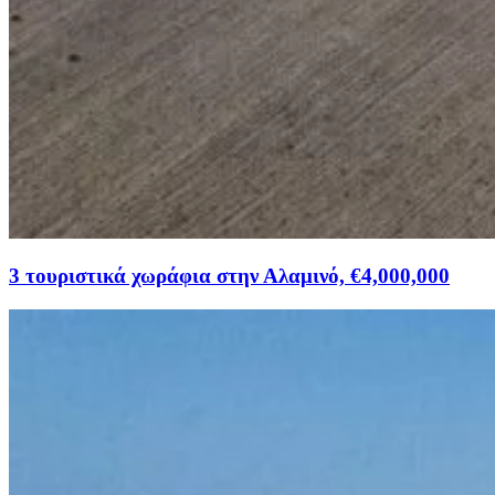
3 τουριστικά χωράφια στην Αλαμινό, €4,000,000