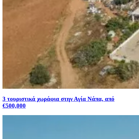
3 τουριστικά χωράφια στην Αγία Νάπα, από
€500,000