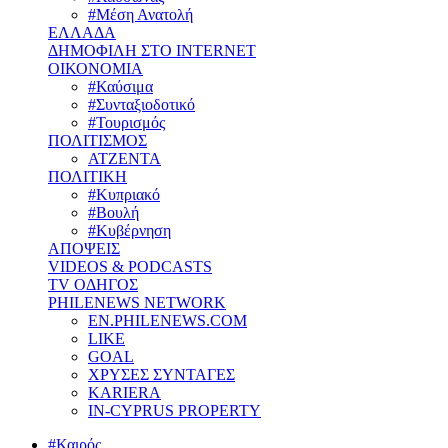
#Μέση Ανατολή
ΕΛΛΑΔΑ
ΔΗΜΟΦΙΛΗ ΣΤΟ INTERNET
ΟΙΚΟΝΟΜΙΑ
#Καύσιμα
#Συνταξιοδοτικό
#Τουρισμός
ΠΟΛΙΤΙΣΜΟΣ
ΑΤΖΕΝΤΑ
ΠΟΛΙΤΙΚΗ
#Κυπριακό
#Βουλή
#Κυβέρνηση
ΑΠΟΨΕΙΣ
VIDEOS & PODCASTS
TV ΟΔΗΓΟΣ
PHILENEWS NETWORK
EN.PHILENEWS.COM
LIKE
GOAL
ΧΡΥΣΕΣ ΣΥΝΤΑΓΕΣ
KARIERA
IN-CYPRUS PROPERTY
#Καιρός