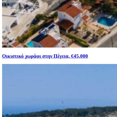
Οικιστικό χωράφι στην Πέγεια, €45,000