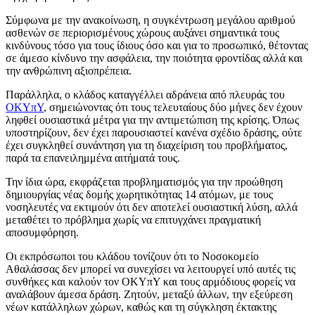
Σύμφωνα με την ανακοίνωση, η συγκέντρωση μεγάλου αριθμού
ασθενών σε περιορισμένους χώρους αυξάνει σημαντικά τους
κινδύνους τόσο για τους ίδιους όσο και για το προσωπικό, θέτοντας
σε άμεσο κίνδυνο την ασφάλεια, την ποιότητα φροντίδας αλλά και
την ανθρώπινη αξιοπρέπεια.
Παράλληλα, ο κλάδος καταγγέλλει αδράνεια από πλευράς του
ΟΚΥπΥ
, σημειώνοντας ότι τους τελευταίους δύο μήνες δεν έχουν
ληφθεί ουσιαστικά μέτρα για την αντιμετώπιση της κρίσης. Όπως
υποστηρίζουν, δεν έχει παρουσιαστεί κανένα σχέδιο δράσης, ούτε
έχει συγκληθεί συνάντηση για τη διαχείριση του προβλήματος,
παρά τα επανειλημμένα αιτήματά τους.
Την ίδια ώρα, εκφράζεται προβληματισμός για την προώθηση
δημιουργίας νέας δομής χωρητικότητας 14 ατόμων, με τους
νοσηλευτές να εκτιμούν ότι δεν αποτελεί ουσιαστική λύση, αλλά
μεταθέτει το πρόβλημα χωρίς να επιτυγχάνει πραγματική
αποσυμφόρηση.
Οι εκπρόσωποι του κλάδου τονίζουν ότι το Νοσοκομείο
Αθαλάσσας δεν μπορεί να συνεχίσει να λειτουργεί υπό αυτές τις
συνθήκες και καλούν τον ΟΚΥπΥ και τους αρμόδιους φορείς να
αναλάβουν άμεσα δράση. Ζητούν, μεταξύ άλλων, την εξεύρεση
νέων κατάλληλων χώρων, καθώς και τη σύγκληση έκτακτης