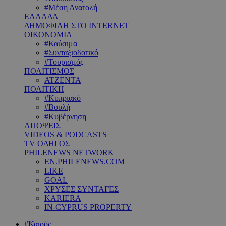
#Μέση Ανατολή
ΕΛΛΑΔΑ
ΔΗΜΟΦΙΛΗ ΣΤΟ INTERNET
ΟΙΚΟΝΟΜΙΑ
#Καύσιμα
#Συνταξιοδοτικό
#Τουρισμός
ΠΟΛΙΤΙΣΜΟΣ
ΑΤΖΕΝΤΑ
ΠΟΛΙΤΙΚΗ
#Κυπριακό
#Βουλή
#Κυβέρνηση
ΑΠΟΨΕΙΣ
VIDEOS & PODCASTS
TV ΟΔΗΓΟΣ
PHILENEWS NETWORK
EN.PHILENEWS.COM
LIKE
GOAL
ΧΡΥΣΕΣ ΣΥΝΤΑΓΕΣ
KARIERA
IN-CYPRUS PROPERTY
#Καιρός