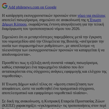
Add philenews.com on Google
Η κατάργηση εκσυγχρονιστικών προνοιών στον
νόμο για σκύλους
αποτελεί πισωγύρισμα, σημειώνει σε ανακοίνωσή της η
Ένωση
Δήμων Κύπρου
, εκφράζοντας έντονη απογοήτευση για την τελική
διαμόρφωση του τροποποιητικού νόμου του 2026.
Σημειώνει ότι οι μεταγενέστερες παρεμβάσεις μετά την έγκριση
του νομοσχεδίου από την Ολομέλεια της Βουλής «ανέτρεψαν την
ουσία των συμφωνημένων ρυθμίσεων», με αποτέλεσμα «η
πλειονότητα των εκσυγχρονιστικών προνοιών να καταργείται ή να
αποδυναμώνεται».
Προσθέτει πως η εξέλιξη αυτή συνιστά «σαφές πισωγύρισμα,
καθώς επαναφέρει ένα παρωχημένο πλαίσιο που δεν
ανταποκρίνεται στις σύγχρονες ανάγκες εφαρμογής και ελέγχου της
νομοθεσίας».
Η Ένωση Δήμων καλεί τέλος σε «άμεση επανεξέταση των
αποφάσεων, ώστε να υιοθετηθεί ένα πραγματικά σύγχρονο,
αποτελεσματικό και εφαρμόσιμο νομοθετικό πλαίσιο».
Σε δική της ανακοίνωση, η Κυπριακή Εταιρεία Προστασίας Ζώων
(ΚΕΠΖ) χαρακτηρίζει «εγκληματικές» τις τροποποιήσεις στον περί