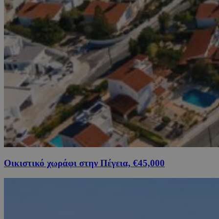
Οικιστικό χωράφι στην Πέγεια, €45,000