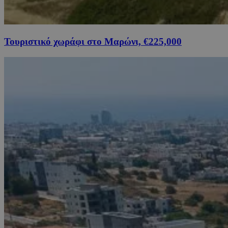
Τουριστικό χωράφι στο Μαρώνι, €225,000