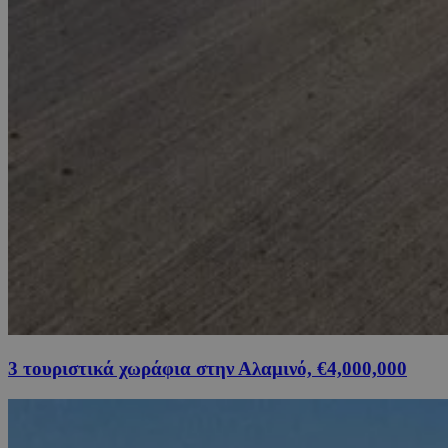
3 τουριστικά χωράφια στην Αλαμινό, €4,000,000