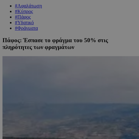
#Αφαλάτωση
#Κύπρος
#Πάφος
#Υδατικό
#Φράγματα
Πάφος: Έσπασε το φράγμα του 50% στις
πληρότητες των φραγμάτων