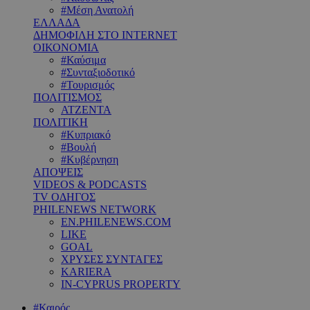
#Μέση Ανατολή
ΕΛΛΑΔΑ
ΔΗΜΟΦΙΛΗ ΣΤΟ INTERNET
ΟΙΚΟΝΟΜΙΑ
#Καύσιμα
#Συνταξιοδοτικό
#Τουρισμός
ΠΟΛΙΤΙΣΜΟΣ
ΑΤΖΕΝΤΑ
ΠΟΛΙΤΙΚΗ
#Κυπριακό
#Βουλή
#Κυβέρνηση
ΑΠΟΨΕΙΣ
VIDEOS & PODCASTS
TV ΟΔΗΓΟΣ
PHILENEWS NETWORK
EN.PHILENEWS.COM
LIKE
GOAL
ΧΡΥΣΕΣ ΣΥΝΤΑΓΕΣ
KARIERA
IN-CYPRUS PROPERTY
#Καιρός