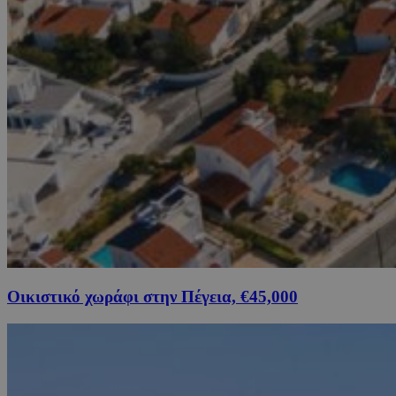
Οικιστικό χωράφι στην Πέγεια, €45,000