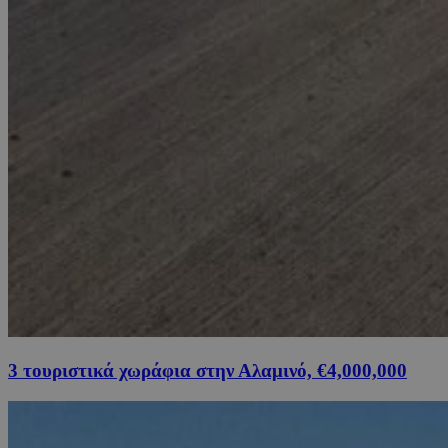
3 τουριστικά χωράφια στην Αλαμινό, €4,000,000