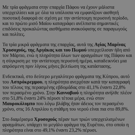
Με τρία φράγματα στην επαρχία Πάφου να έχουν μάλιστα
υπερχειλίσει και με όλα τα υπόλοιπα να εμφανίζουν αισθητή
ποσοτική διαφορά σε σχέση με την αντίστοιχη περυσινή περίοδο,
και το πρώτο μισό Μαίου καταγράφει ανέλπιστα σημαντικές
επιδόσεις προκαλώντας αισθήματα ανακούφισης σε παραγωγούς
και πολίτες.
Τα τρία μικρά φράγματα της επαρχίας, αυτά της
Αγίας Μαρίνας
Χρυσοχούς, της Αργάκας και του Πωμού
υπερχείλισαν ήδη από
τον Μάρτιο, ενώ η πληρότητα όλων των φραγμάτων της Πάφου και
η σύγκριση με την αντίστοιχη περυσινή ημέρα, καταδεικνύει μια
απρόσμενη πριν λίγους μήνες βελτίωση της κατάστασης.
Ενδεικτικά, στο δεύτερο μεγαλύτερο φράγματα της Κύπρου, αυτό
του
Ασπρόκρεμμου
, η πληρότητα ανερχόταν κατά την καταγραφή
του τέλους της περασμένης εβδομάδας στο 41,1% έναντι 22,8%
τον περασμένο χρόνο. Στην
Κανναβιού
η πληρότητα ανήλθε πλέον
στο 51,8% έναντι 24% πέρυσι τέτοια μέρα, ενώ στον
Μαυροκόλυμπο
που λόγω βλάβης ήταν άδειος τον περασμένο
χρόνο, στις 16 Απριλίου η στάθμη του νερού είναι πια στο 89,8%.
Στο διαμέρισμα
Χρυσοχούς
πέραν των τριών υπερχειλισμένων
φραγμάτων, υπάρχει το μεγάλο φράγμα της Ευρέτου, στο οποίο η
πληρότητα είναι στο 49,1% έναντι 23,2% πέρυσι.