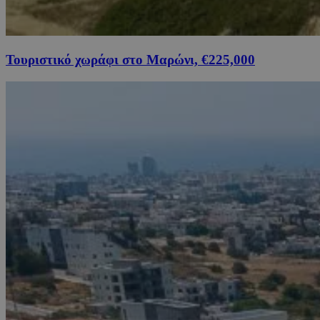
Τουριστικό χωράφι στο Μαρώνι, €225,000