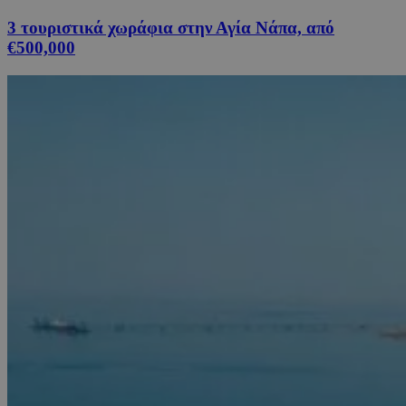
3 τουριστικά χωράφια στην Αγία Νάπα, από
€500,000