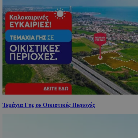
Τεμάχια Γης σε Οικιστικές Περιοχές