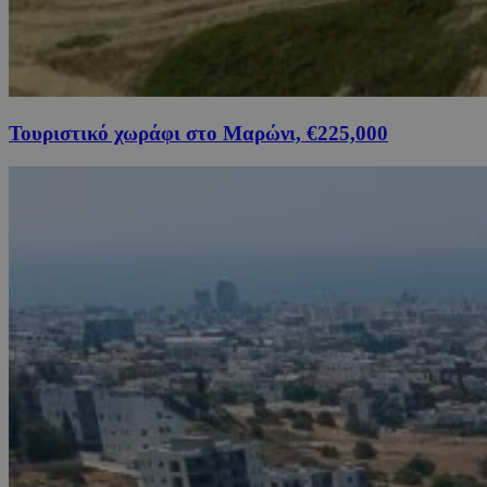
Τουριστικό χωράφι στο Μαρώνι, €225,000