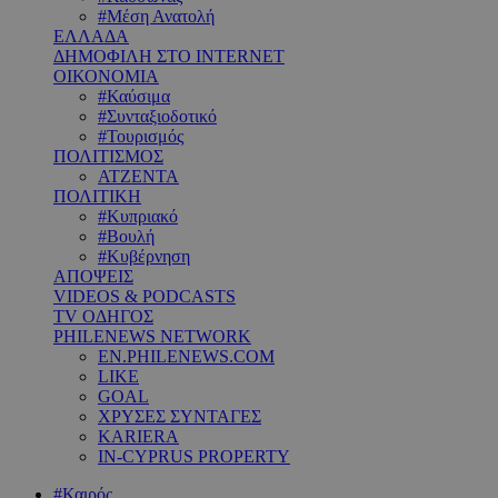
#Μέση Ανατολή
ΕΛΛΑΔΑ
ΔΗΜΟΦΙΛΗ ΣΤΟ INTERNET
ΟΙΚΟΝΟΜΙΑ
#Καύσιμα
#Συνταξιοδοτικό
#Τουρισμός
ΠΟΛΙΤΙΣΜΟΣ
ΑΤΖΕΝΤΑ
ΠΟΛΙΤΙΚΗ
#Κυπριακό
#Βουλή
#Κυβέρνηση
ΑΠΟΨΕΙΣ
VIDEOS & PODCASTS
TV ΟΔΗΓΟΣ
PHILENEWS NETWORK
EN.PHILENEWS.COM
LIKE
GOAL
ΧΡΥΣΕΣ ΣΥΝΤΑΓΕΣ
KARIERA
IN-CYPRUS PROPERTY
#Καιρός