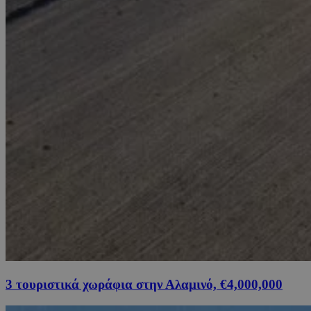
3 τουριστικά χωράφια στην Αλαμινό, €4,000,000