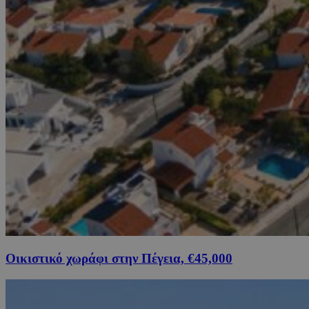
Οικιστικό χωράφι στην Πέγεια, €45,000