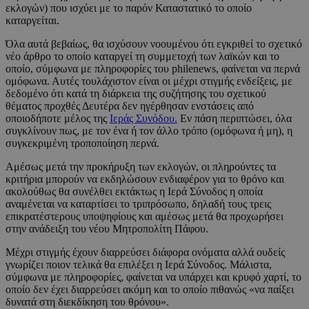
εκλογών) που ισχύει με το παρόν Καταστατικό το οποίο
καταργείται.
Όλα αυτά βεβαίως, θα ισχύσουν νοουμένου ότι εγκριθεί το σχετικό
νέο άρθρο το οποίο καταργεί τη συμμετοχή των λαϊκών και το
οποίο, σύμφωνα με πληροφορίες του philenews, φαίνεται να περνά
ομόφωνα. Αυτές τουλάχιστον είναι οι μέχρι στιγμής ενδείξεις, με
δεδομένο ότι κατά τη διάρκεια της συζήτησης του σχετικού
θέματος προχθές Δευτέρα δεν ηγέρθησαν ενστάσεις από
οποιοδήποτε μέλος της
Ιεράς Συνόδου.
Εν πάση περιπτώσει, όλα
συγκλίνουν πως, με τον ένα ή τον άλλο τρόπο (ομόφωνα ή μη), η
συγκεκριμένη τροποποίηση περνά.
Αμέσως μετά την προκήρυξη των εκλογών, οι πληρούντες τα
κριτήρια μπορούν να εκδηλώσουν ενδιαφέρον για το θρόνο και
ακολούθως θα συνέλθει εκτάκτως η Ιερά Σύνοδος η οποία
αναμένεται να καταρτίσει το τριπρόσωπο, δηλαδή τους τρεις
επικρατέστερους υποψηφίους και αμέσως μετά θα προχωρήσει
στην ανάδειξη του νέου Μητροπολίτη Πάφου.
Μέχρι στιγμής έχουν διαρρεύσει διάφορα ονόματα αλλά ουδείς
γνωρίζει ποιον τελικά θα επιλέξει η Ιερά Σύνοδος. Μάλιστα,
σύμφωνα με πληροφορίες, φαίνεται να υπάρχει και κρυφό χαρτί, το
οποίο δεν έχει διαρρεύσει ακόμη και το οποίο πιθανώς «να παίξει
δυνατά στη διεκδίκηση του θρόνου».