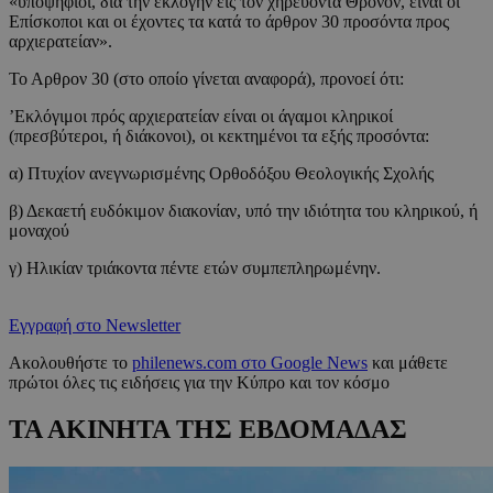
«υποψήφιοι, δια την εκλογήν εις τον χηρεύοντα Θρόνον, είναι οι
Επίσκοποι και οι έχοντες τα κατά το άρθρον 30 προσόντα προς
αρχιερατείαν».
Το Αρθρον 30 (στο οποίο γίνεται αναφορά), προνοεί ότι:
’Εκλόγιμοι πρός αρχιερατείαν είναι οι άγαμοι κληρικοί
(πρεσβύτεροι, ή διάκονοι), οι κεκτημένοι τα εξής προσόντα:
α) Πτυχίον ανεγνωρισμένης Ορθοδόξου Θεολογικής Σχολής
β) Δεκαετή ευδόκιμον διακονίαν, υπό την ιδιότητα του κληρικού, ή
μοναχού
γ) Ηλικίαν τριάκοντα πέντε ετών συμπεπληρωμένην.
Εγγραφή στο Newsletter
Ακολουθήστε το
philenews.com στο Google News
και μάθετε
πρώτοι όλες τις ειδήσεις για την Κύπρο και τον κόσμο
ΤΑ ΑΚΙΝΗΤΑ ΤΗΣ ΕΒΔΟΜΑΔΑΣ