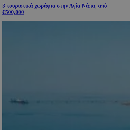
3 τουριστικά χωράφια στην Αγία Νάπα, από
€500,000