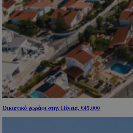
Οικιστικό χωράφι στην Πέγεια, €45,000