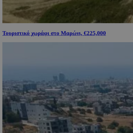
Τουριστικό χωράφι στο Μαρώνι, €225,000