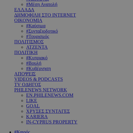
#Μέση Ανατολή
ΕΛΛΑΔΑ
ΔΗΜΟΦΙΛΗ ΣΤΟ INTERNET
ΟΙΚΟΝΟΜΙΑ
#Καύσιμα
#Συνταξιοδοτικό
#Τουρισμός
ΠΟΛΙΤΙΣΜΟΣ
ΑΤΖΕΝΤΑ
ΠΟΛΙΤΙΚΗ
#Κυπριακό
#Βουλή
#Κυβέρνηση
ΑΠΟΨΕΙΣ
VIDEOS & PODCASTS
TV ΟΔΗΓΟΣ
PHILENEWS NETWORK
EN.PHILENEWS.COM
LIKE
GOAL
ΧΡΥΣΕΣ ΣΥΝΤΑΓΕΣ
KARIERA
IN-CYPRUS PROPERTY
#Καιρός