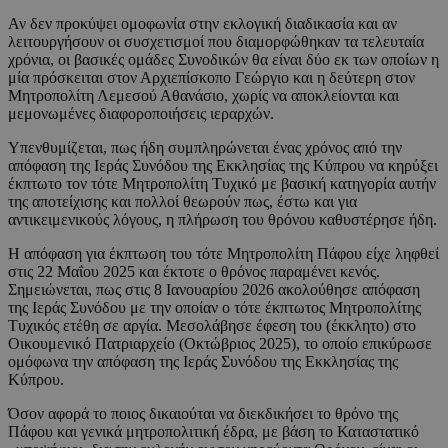
Αν δεν προκύψει ομοφωνία στην εκλογική διαδικασία και αν
λειτουργήσουν οι συσχετισμοί που διαμορφώθηκαν τα τελευταία
χρόνια, οι βασικές ομάδες Συνοδικών θα είναι δύο εκ των οποίων η
μία πρόσκειται στον Αρχιεπίσκοπο Γεώργιο και η δεύτερη στον
Μητροπολίτη Λεμεσού Αθανάσιο, χωρίς να αποκλείονται και
μεμονωμένες διαφοροποιήσεις ιεραρχών.
Υπενθυμίζεται, πως ήδη συμπληρώνεται ένας χρόνος από την
απόφαση της Ιεράς Συνόδου της Εκκλησίας της Κύπρου να κηρύξει
έκπτωτο τον τότε Μητροπολίτη Τυχικό με βασική κατηγορία αυτήν
της αποτείχισης και πολλοί θεωρούν πως, έστω και για
αντικειμενικούς λόγους, η πλήρωση του θρόνου καθυστέρησε ήδη.
Η απόφαση για έκπτωση του τότε Μητροπολίτη Πάφου είχε ληφθεί
στις 22 Μαΐου 2025 και έκτοτε ο θρόνος παραμένει κενός.
Σημειώνεται, πως στις 8 Ιανουαρίου 2026 ακολούθησε απόφαση
της Ιεράς Συνόδου με την οποίαν ο τότε έκπτωτος Μητροπολίτης
Τυχικός ετέθη σε αργία. Μεσολάβησε έφεση του (έκκλητο) στο
Οικουμενικό Πατριαρχείο (Οκτώβριος 2025), το οποίο επικύρωσε
ομόφωνα την απόφαση της Ιεράς Συνόδου της Εκκλησίας της
Κύπρου.
Όσον αφορά το ποιος δικαιούται να διεκδικήσει το θρόνο της
Πάφου και γενικά μητροπολιτική έδρα, με βάση το Καταστατικό