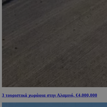
3 τουριστικά χωράφια στην Αλαμινό, €4,000,000