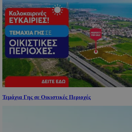
Τεμάχια Γης σε Οικιστικές Περιοχές