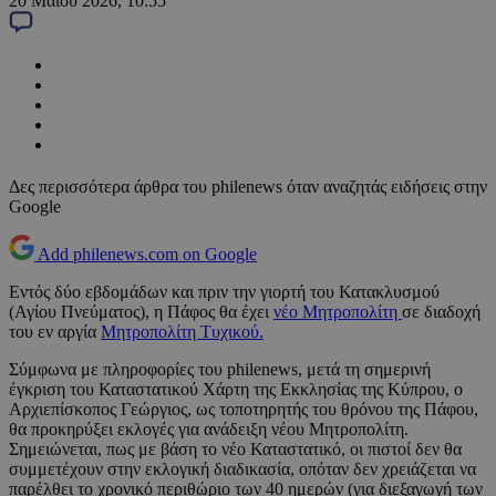
20 Μαΐου 2026, 10:55
Δες περισσότερα άρθρα του philenews όταν αναζητάς ειδήσεις στην
Google
Add philenews.com on Google
Εντός δύο εβδομάδων και πριν την γιορτή του Κατακλυσμού
(Αγίου Πνεύματος), η Πάφος θα έχει
νέο Μητροπολίτη
σε διαδοχή
του εν αργία
Μητροπολίτη Τυχικού.
Σύμφωνα με πληροφορίες του philenews, μετά τη σημερινή
έγκριση του Καταστατικού Χάρτη της Εκκλησίας της Κύπρου, ο
Αρχιεπίσκοπος Γεώργιος, ως τοποτηρητής του θρόνου της Πάφου,
θα προκηρύξει εκλογές για ανάδειξη νέου Μητροπολίτη.
Σημειώνεται, πως με βάση το νέο Καταστατικό, οι πιστοί δεν θα
συμμετέχουν στην εκλογική διαδικασία, οπόταν δεν χρειάζεται να
παρέλθει το χρονικό περιθώριο των 40 ημερών (για διεξαγωγή των