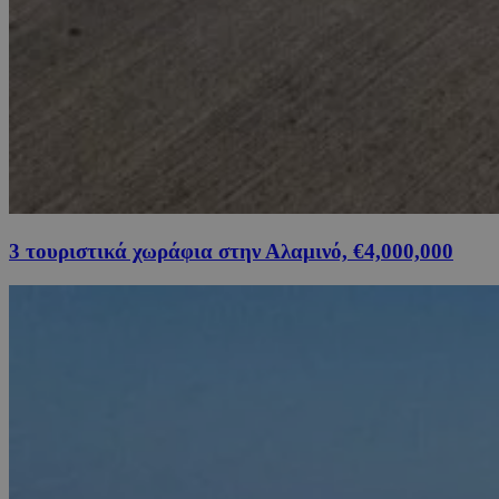
3 τουριστικά χωράφια στην Αλαμινό, €4,000,000