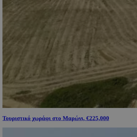
Τουριστικό χωράφι στο Μαρώνι, €225,000