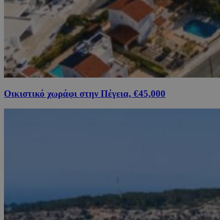
Οικιστικό χωράφι στην Πέγεια, €45,000