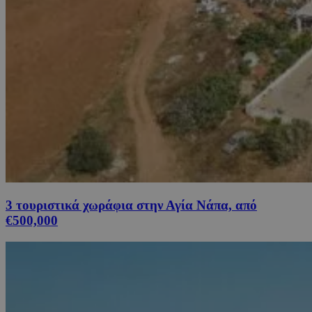
3 τουριστικά χωράφια στην Αγία Νάπα, από
€500,000