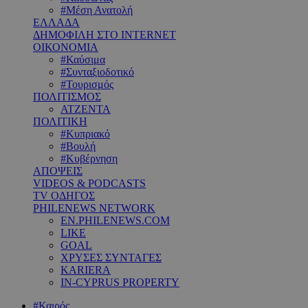
#Μέση Ανατολή
ΕΛΛΑΔΑ
ΔΗΜΟΦΙΛΗ ΣΤΟ INTERNET
ΟΙΚΟΝΟΜΙΑ
#Καύσιμα
#Συνταξιοδοτικό
#Τουρισμός
ΠΟΛΙΤΙΣΜΟΣ
ΑΤΖΕΝΤΑ
ΠΟΛΙΤΙΚΗ
#Κυπριακό
#Βουλή
#Κυβέρνηση
ΑΠΟΨΕΙΣ
VIDEOS & PODCASTS
TV ΟΔΗΓΟΣ
PHILENEWS NETWORK
EN.PHILENEWS.COM
LIKE
GOAL
ΧΡΥΣΕΣ ΣΥΝΤΑΓΕΣ
KARIERA
IN-CYPRUS PROPERTY
#Καιρός