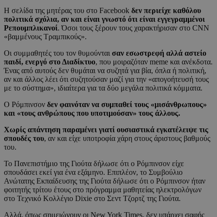
Η σελίδα της μητέρας του στο Facebook
δεν περιείχε καθόλου
πολιτικά σχόλια, αν και είναι γνωστό ότι είναι εγγεγραμμένοι
Ρεπουμπλικανοί
. Όσοι τους ξέρουν τους χαρακτήρισαν στο CNN
«βαμμένους Τραμπικούς».
Οι συμμαθητές του τον θυμούνται
σαν εσωστρεφή αλλά αστείο
παιδί, ενεργό στο Διαδίκτυο
, που μοιραζόταν meme και ανέκδοτα.
Ένας από αυτούς δεν θυμάται να συζητά για βία, όπλα ή πολιτική,
αν και άλλος λέει ότι συζητούσαν μαζί για την «απογοήτευσή τους
με το σύστημα», ιδιαίτερα για τα δύο μεγάλα πολιτικά κόμματα.
Ο Ρόμπινσον
δεν φαινόταν να συμπαθεί τους «μισάνθρωπους»
και «τους ανθρώπους που υποτιμούσαν» τους άλλους.
Χωρίς απάντηση παραμένει γιατί ουσιαστικά εγκατέλειψε τις
σπουδές του
, αν και είχε υποτροφία χάρη στους άριστους βαθμούς
του.
Το Πανεπιστήμιο της Γιούτα δήλωσε ότι ο Ρόμπινσον είχε
σπουδάσει εκεί για ένα εξάμηνο. Επιπλέον, το Συμβούλιο
Ανώτατης Εκπαίδευσης της Γιούτα δήλωσε ότι ο Ρόμπινσον ήταν
φοιτητής τρίτου έτους στο πρόγραμμα μαθητείας ηλεκτρολόγων
στο Τεχνικό Κολλέγιο Dixie στο Σεντ Τζορτζ της Γιούτα.
Αλλά, όπως σημειώνουν οι New York Times, δεν υπάρχει σαφής