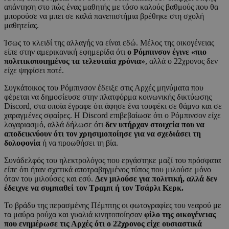
απάντηση στο πώς ένας μαθητής με τόσο καλούς βαθμούς που θα
μπορούσε να μπει σε καλά πανεπιστήμια βρέθηκε στη σχολή
μαθητείας.
Ίσως το κλειδί της αλλαγής να είναι εδώ. Μέλος της οικογένειας
είπε στην αμερικανική εφημερίδα ότι
ο Ρόμπινσον έγινε «πιο
πολιτικοποιημένος τα τελευταία χρόνια»
, αλλά ο 22χρονος δεν
είχε ψηφίσει ποτέ.
Συγκάτοικος του Ρόμπινσον έδειξε στις Αρχές μηνύματα που
φέρεται να δημοσίευσε στην πλατφόρμα κοινωνικής δικτύωσης
Discord, στα οποία έγραφε ότι άφησε ένα τουφέκι σε θάμνο και σε
χαραγμένες σφαίρες. Η Discord επιβεβαίωσε ότι ο Ρόμπινσον είχε
λογαριασμό, αλλά δήλωσε ότι
δεν υπήρχαν στοιχεία που να
αποδεικνύουν ότι τον χρησιμοποίησε για να σχεδιάσει τη
δολοφονία
ή να προωθήσει τη βία.
Συνάδελφός του ηλεκτρολόγος που εργάστηκε μαζί του πρόσφατα
είπε ότι ήταν σχετικά αποτραβηγμένος τύπος που μιλούσε μόνο
όταν του μιλούσες και εσύ.
Δεν μιλούσε για πολιτική, αλλά δεν
έδειχνε να συμπαθεί τον Τραμπ ή τον Τσάρλι Κερκ.
Το βράδυ της περασμένης Πέμπτης οι φωτογραφίες του νεαρού με
τα μαύρα ρούχα και γυαλιά κινητοποίησαν
φίλο της οικογένειας
που ενημέρωσε τις Αρχές ότι ο 22χρονος είχε ουσιαστικά