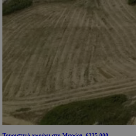
Τουριστικό χωράφι στο Μαρώνι, €225,000