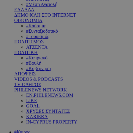
#Μέση Ανατολή
ΕΛΛΑΔΑ
ΔΗΜΟΦΙΛΗ ΣΤΟ INTERNET
ΟΙΚΟΝΟΜΙΑ
#Καύσιμα
#Συνταξιοδοτικό
#Τουρισμός
ΠΟΛΙΤΙΣΜΟΣ
ΑΤΖΕΝΤΑ
ΠΟΛΙΤΙΚΗ
#Κυπριακό
#Βουλή
#Κυβέρνηση
ΑΠΟΨΕΙΣ
VIDEOS & PODCASTS
TV ΟΔΗΓΟΣ
PHILENEWS NETWORK
EN.PHILENEWS.COM
LIKE
GOAL
ΧΡΥΣΕΣ ΣΥΝΤΑΓΕΣ
KARIERA
IN-CYPRUS PROPERTY
#Καιρός