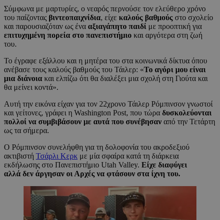
Σύμφωνα με μαρτυρίες, ο νεαρός περνούσε τον ελεύθερο χρόνο
του παίζοντας
βιντεοπαιχνίδια
, είχε
καλούς βαθμούς
στο σχολείο
και παρουσιαζόταν ως ένα
αξιαγάπητο παιδί
με προοπτική για
επιτυχημένη πορεία στο πανεπιστήμιο
και αργότερα στη ζωή
του.
Το έγραφε εξάλλου και η μητέρα του στα κοινωνικά δίκτυα όπου
ανέβασε τους καλούς βαθμούς του Τάιλερ: «
Το αγόρι μου είναι
μια διάνοια
και ελπίζω ότι θα διαλέξει μια σχολή στη Γιούτα και
θα μείνει κοντά».
Αυτή την εικόνα είχαν για τον 22χρονο Τάιλερ Ρόμπινσον γνωστοί
και γείτονες, γράφει η Washington Post, που τώρα
δυσκολεύονται
πολλοί να συμβιβάσουν με αυτά που συνέβησαν
από την Τετάρτη
ως τα σήμερα.
Ο Ρόμπινσον συνελήφθη για τη δολοφονία του ακροδεξιού
ακτιβιστή
Τσάρλι Κερκ
με μία σφαίρα κατά τη διάρκεια
εκδήλωσης στο Πανεπιστήμιο Utah Valley.
Είχε διαφύγει
αλλά δεν άργησαν οι Αρχές να φτάσουν στα ίχνη του.