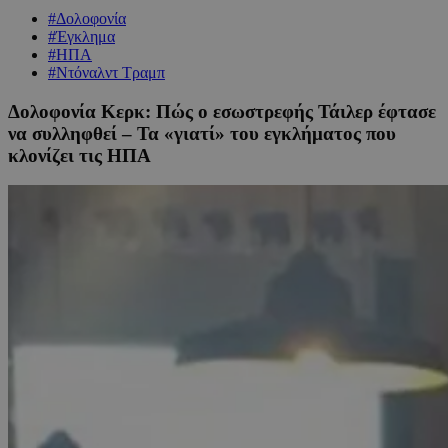
#Δολοφονία
#Έγκλημα
#ΗΠΑ
#Ντόναλντ Τραμπ
Δολοφονία Κερκ: Πώς ο εσωστρεφής Τάιλερ έφτασε
να συλληφθεί – Τα «γιατί» του εγκλήματος που
κλονίζει τις ΗΠΑ