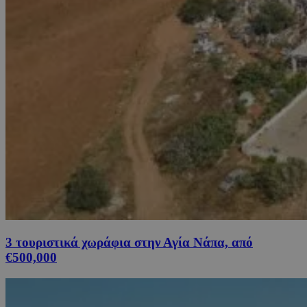
3 τουριστικά χωράφια στην Αγία Νάπα, από
€500,000