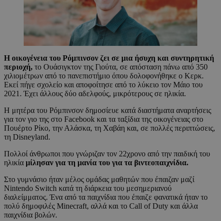
Η οικογένεια του Ρόμπινσον ζει σε μια ήσυχη και συντηρητική
περιοχή,
το Ουάσιγκτον της Γιούτα, σε απόσταση πάνω από 350
χιλιομέτρων από το πανεπιστήμιο όπου δολοφονήθηκε ο Κερκ.
Εκεί πήγε σχολείο και αποφοίτησε από το λύκειο τον Μάιο του
2021. Έχει άλλους δύο αδελφούς, μικρότερους σε ηλικία.
Η μητέρα του Ρόμπινσον δημοσίευε κατά διαστήματα αναρτήσεις
για τον γιο της στο Facebook και τα ταξίδια της οικογένειας στο
Πουέρτο Ρίκο, την Αλάσκα, τη Χαβάη και, σε πολλές περιπτώσεις,
τη Disneyland.
Πολλοί άνθρωποι που γνώριζαν τον 22χρονο από την παιδική του
ηλικία
μίλησαν για τη μανία του για τα βιντεοπαιχνίδια.
Στο γυμνάσιο ήταν μέλος ομάδας μαθητών που έπαιζαν μαζί
Nintendo Switch κατά τη διάρκεια του μεσημεριανού
διαλείμματος. Ένα από τα παιχνίδια που έπαιζε φανατικά ήταν το
πολύ δημοφιλές Minecraft, αλλά και το Call of Duty και άλλα
παιχνίδια βολών.