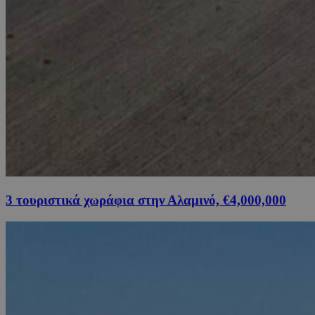
3 τουριστικά χωράφια στην Αλαμινό, €4,000,000