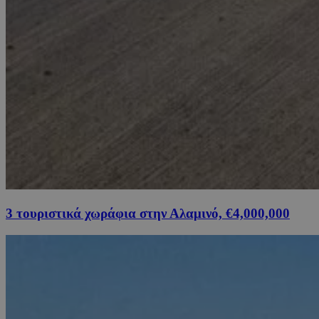
3 τουριστικά χωράφια στην Αλαμινό, €4,000,000