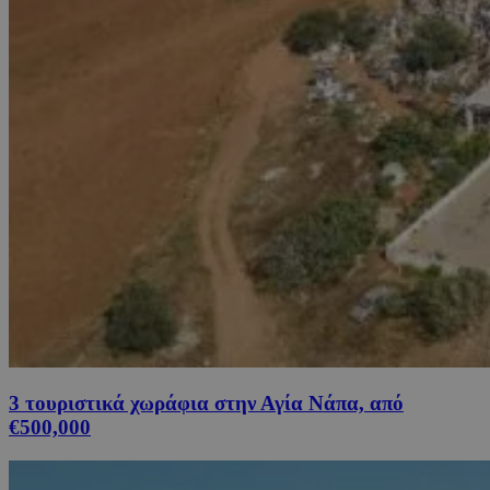
3 τουριστικά χωράφια στην Αγία Νάπα, από
€500,000