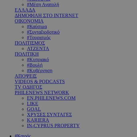
#Μέση Ανατολή
ΕΛΛΑΔΑ
ΔΗΜΟΦΙΛΗ ΣΤΟ INTERNET
ΟΙΚΟΝΟΜΙΑ
#Καύσιμα
#Συνταξιοδοτικό
#Τουρισμός
ΠΟΛΙΤΙΣΜΟΣ
ΑΤΖΕΝΤΑ
ΠΟΛΙΤΙΚΗ
#Κυπριακό
#Βουλή
#Κυβέρνηση
ΑΠΟΨΕΙΣ
VIDEOS & PODCASTS
TV ΟΔΗΓΟΣ
PHILENEWS NETWORK
EN.PHILENEWS.COM
LIKE
GOAL
ΧΡΥΣΕΣ ΣΥΝΤΑΓΕΣ
KARIERA
IN-CYPRUS PROPERTY
#Καιρός