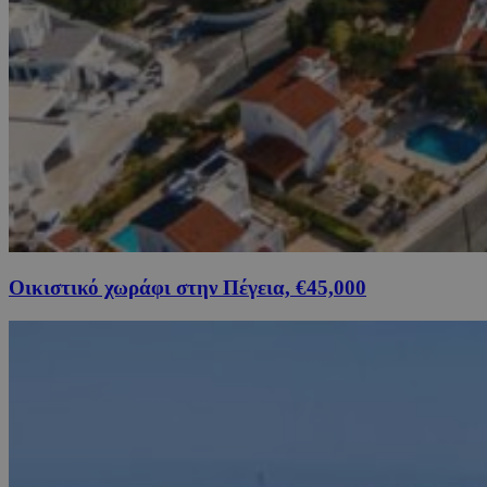
Οικιστικό χωράφι στην Πέγεια, €45,000