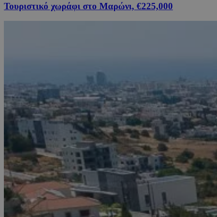
Τουριστικό χωράφι στο Μαρώνι, €225,000