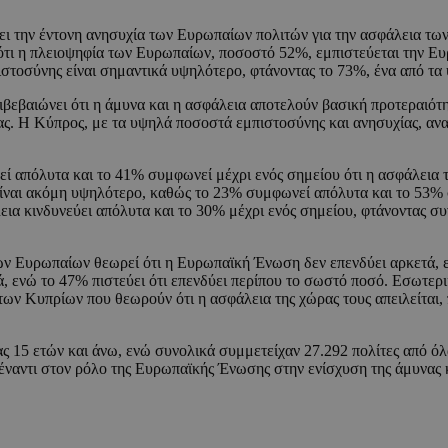
ει την έντονη ανησυχία των Ευρωπαίων πολιτών για την ασφάλεια των
ι ότι η πλειοψηφία των Ευρωπαίων, ποσοστό 52%, εμπιστεύεται την Ε
ιστοσύνης είναι σημαντικά υψηλότερο, φτάνοντας το 73%, ένα από 
επιβεβαιώνει ότι η άμυνα και η ασφάλεια αποτελούν βασική προτεραιό
ας. Η Κύπρος, με τα υψηλά ποσοστά εμπιστοσύνης και ανησυχίας, ανα
πόλυτα και το 41% συμφωνεί μέχρι ενός σημείου ότι η ασφάλεια της
είναι ακόμη υψηλότερο, καθώς το 23% συμφωνεί απόλυτα και το 53% 
εια κινδυνεύει απόλυτα και το 30% μέχρι ενός σημείου, φτάνοντας 
ων Ευρωπαίων θεωρεί ότι η Ευρωπαϊκή Ένωση δεν επενδύει αρκετά, ε
 ενώ το 47% πιστεύει ότι επενδύει περίπου το σωστό ποσό. Εσωτερικά
των Κυπρίων που θεωρούν ότι η ασφάλεια της χώρας τους απειλείται,
ς 15 ετών και άνω, ενώ συνολικά συμμετείχαν 27.292 πολίτες από ό
απέναντι στον ρόλο της Ευρωπαϊκής Ένωσης στην ενίσχυση της άμυνας κ