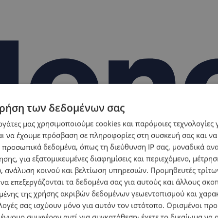
ρήση των δεδομένων σας
εργάτες μας χρησιμοποιούμε cookies και παρόμοιες τεχνολογίες 
ι να έχουμε πρόσβαση σε πληροφορίες στη συσκευή σας και να
 προσωπικά δεδομένα, όπως τη διεύθυνση IP σας, μοναδικά αν
σης, για εξατομικευμένες διαφημίσεις και περιεχόμενο, μέτρη
υ, ανάλυση κοινού και βελτίωση υπηρεσιών.
Προμηθευτές τρίτων
 να επεξεργάζονται τα δεδομένα σας για αυτούς και άλλους σκο
ένης της χρήσης ακριβών δεδομένων γεωεντοπισμού και χαρα
λογές σας ισχύουν μόνο για αυτόν τον ιστότοπο. Ορισμένοι πρ
 έννομο συμφέρον αντί για συγκατάθεση· έχετε το δικαίωμα να α