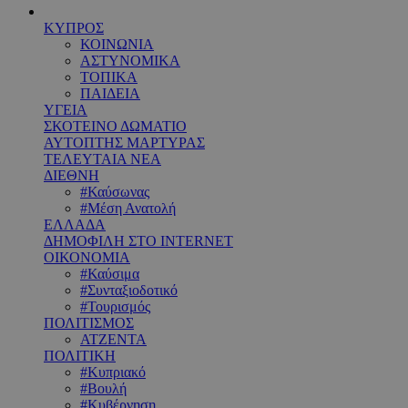
ΚΥΠΡΟΣ
ΚΟΙΝΩΝΙΑ
ΑΣΤΥΝΟΜΙΚΑ
ΤΟΠΙΚΑ
ΠΑΙΔΕΙΑ
ΥΓΕΙΑ
ΣΚΟΤΕΙΝΟ ΔΩΜΑΤΙΟ
ΑΥΤΟΠΤΗΣ ΜΑΡΤΥΡΑΣ
ΤΕΛΕΥΤΑΙΑ ΝΕΑ
ΔΙΕΘΝΗ
#Καύσωνας
#Μέση Ανατολή
ΕΛΛΑΔΑ
ΔΗΜΟΦΙΛΗ ΣΤΟ INTERNET
ΟΙΚΟΝΟΜΙΑ
#Καύσιμα
#Συνταξιοδοτικό
#Τουρισμός
ΠΟΛΙΤΙΣΜΟΣ
ΑΤΖΕΝΤΑ
ΠΟΛΙΤΙΚΗ
#Κυπριακό
#Βουλή
#Κυβέρνηση