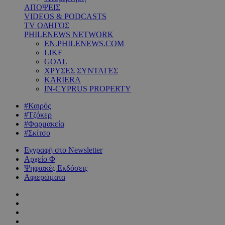
ΑΠΟΨΕΙΣ
VIDEOS & PODCASTS
TV ΟΔΗΓΟΣ
PHILENEWS NETWORK
EN.PHILENEWS.COM
LIKE
GOAL
ΧΡΥΣΕΣ ΣΥΝΤΑΓΕΣ
KARIERA
IN-CYPRUS PROPERTY
#Καιρός
#Τζόκερ
#Φαρμακεία
#Σκίτσο
Εγγραφή στο Newsletter
Αρχείο Φ
Ψηφιακές Εκδόσεις
Αφιερώματα