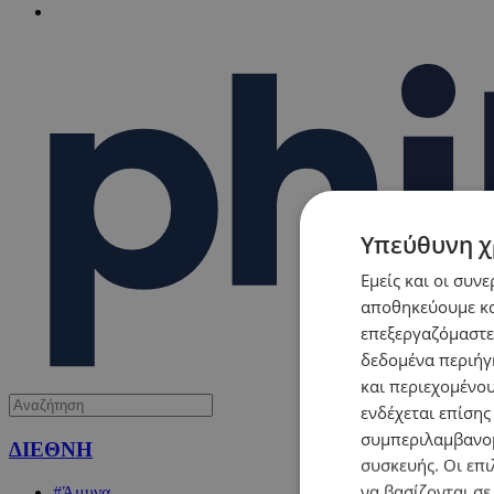
Υπεύθυνη χ
Εμείς και οι συν
αποθηκεύουμε κα
επεξεργαζόμαστε
δεδομένα περιήγη
και περιεχομένο
ενδέχεται επίσης
συμπεριλαμβανομ
ΔΙΕΘΝΗ
συσκευής. Οι επι
να βασίζονται σε
#Άμυνα