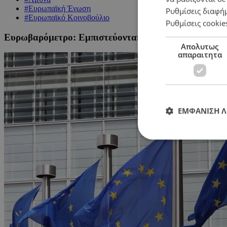
#Ευρωπαϊκή Ένωση
Ρυθμίσεις διαφή
#Ευρωπαϊκό Κοινοβούλιο
Ρυθμίσεις cookie
Ευρωβαρόμετρο: Εμπιστεύονται οι Κύπριοι την ικανό
Απολυτως
απαραιτητα
ΕΜΦΑΝΙΣΗ 