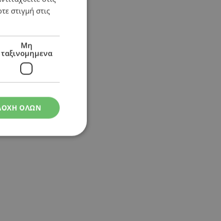
τε στιγμή στις
Μη
ταξινομημενα
ΔΟΧΗ ΟΛΩΝ