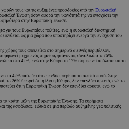
 χωρών τους και τις αυξημένες προσδοκίες από την
Ευρωπαϊκή
υρωπαϊκή Ένωση όσον αφορά την ικανότητά της να ενισχύσει την
τα υψηλότερα στην Ευρωπαϊκή Ένωση.
τητα για τους Ευρωπαίους πολίτες, ενώ η ευρωπαϊκή διαστημική
δεικνύεται ως μια χώρα που υποστηρίζει ενεργά την ενίσχυση του
 χώρας τους απειλείται στο σημερινό διεθνές περιβάλλον,
συμφωνεί μέχρι ενός σημείου, φτάνοντας συνολικά στο 76%.
συνολικά στο 42%, ενώ στην Κύπρο το 17% συμφωνεί απόλυτα και το
νώ το 42% πιστεύει ότι επενδύει περίπου το σωστό ποσό. Στην
, το 26% θεωρεί ότι η ίδια η Κύπρος δεν επενδύει αρκετά, ενώ το
 πιστεύει ότι η Ευρωπαϊκή Ένωση δεν επενδύει αρκετά, ενώ το
λα τα κράτη μέλη της Ευρωπαϊκής Ένωσης. Τα ευρήματα
αι της ασφάλειας, ειδικά σε μια περίοδο αυξημένης γεωπολιτικής