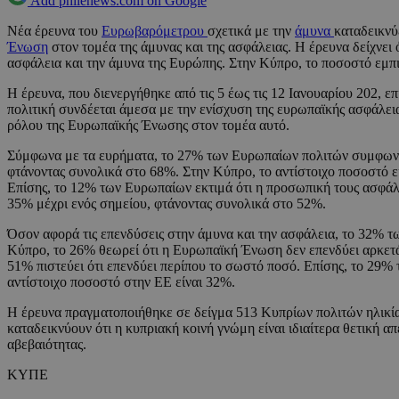
Add philenews.com on Google
Νέα έρευνα του
Ευρωβαρόμετρου
σχετικά με την
άμυνα
καταδεικνύ
Ένωση
στον τομέα της άμυνας και της ασφάλειας. Η έρευνα δείχνε
ασφάλεια και την άμυνα της Ευρώπης. Στην Κύπρο, το ποσοστό εμπ
Η έρευνα, που διενεργήθηκε από τις 5 έως τις 12 Ιανουαρίου 202, 
πολιτική συνδέεται άμεσα με την ενίσχυση της ευρωπαϊκής ασφάλει
ρόλου της Ευρωπαϊκής Ένωσης στον τομέα αυτό.
Σύμφωνα με τα ευρήματα, το 27% των Ευρωπαίων πολιτών συμφωνεί α
φτάνοντας συνολικά στο 68%. Στην Κύπρο, το αντίστοιχο ποσοστό 
Επίσης, το 12% των Ευρωπαίων εκτιμά ότι η προσωπική τους ασφάλ
35% μέχρι ενός σημείου, φτάνοντας συνολικά στο 52%.
Όσον αφορά τις επενδύσεις στην άμυνα και την ασφάλεια, το 32% τ
Κύπρο, το 26% θεωρεί ότι η Ευρωπαϊκή Ένωση δεν επενδύει αρκετά,
51% πιστεύει ότι επενδύει περίπου το σωστό ποσό. Επίσης, το 29% 
αντίστοιχο ποσοστό στην ΕΕ είναι 32%.
Η έρευνα πραγματοποιήθηκε σε δείγμα 513 Κυπρίων πολιτών ηλικία
καταδεικνύουν ότι η κυπριακή κοινή γνώμη είναι ιδιαίτερα θετική 
αβεβαιότητας.
ΚΥΠΕ