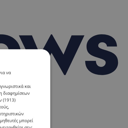
για να
αγνωριστικά και
ση διαφημίσεων
 (1913)
πούς,
κτηριστικών
ομηθευτές μπορεί
ντιταχθείτε στις