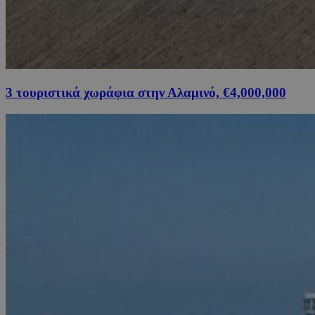
3 τουριστικά χωράφια στην Αλαμινό, €4,000,000