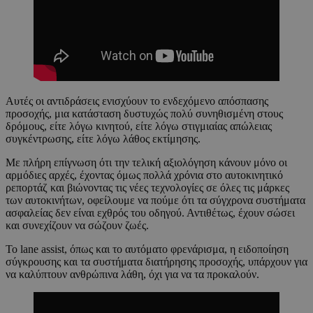
Αυτές οι αντιδράσεις ενισχύουν το ενδεχόμενο απόσπασης
προσοχής, μια κατάσταση δυστυχώς πολύ συνηθισμένη στους
δρόμους, είτε λόγω κινητού, είτε λόγω στιγμιαίας απώλειας
συγκέντρωσης, είτε λόγω λάθος εκτίμησης.
Με πλήρη επίγνωση ότι την τελική αξιολόγηση κάνουν μόνο οι
αρμόδιες αρχές, έχοντας όμως πολλά χρόνια στο αυτοκινητικό
ρεπορτάζ και βιώνοντας τις νέες τεχνολογίες σε όλες τις μάρκες
των αυτοκινήτων, οφείλουμε να πούμε ότι τα σύγχρονα συστήματα
ασφαλείας δεν είναι εχθρός του οδηγού. Αντιθέτως, έχουν σώσει
και συνεχίζουν να σώζουν ζωές.
Το lane assist, όπως και το αυτόματο φρενάρισμα, η ειδοποίηση
σύγκρουσης και τα συστήματα διατήρησης προσοχής, υπάρχουν για
να καλύπτουν ανθρώπινα λάθη, όχι για να τα προκαλούν.