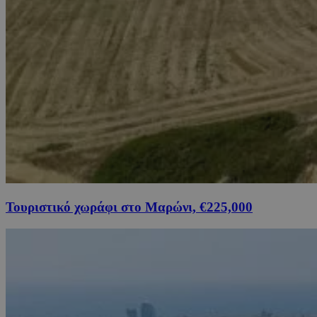
Τουριστικό χωράφι στο Μαρώνι, €225,000