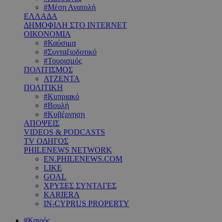
#Μέση Ανατολή
ΕΛΛΑΔΑ
ΔΗΜΟΦΙΛΗ ΣΤΟ INTERNET
ΟΙΚΟΝΟΜΙΑ
#Καύσιμα
#Συνταξιοδοτικό
#Τουρισμός
ΠΟΛΙΤΙΣΜΟΣ
ΑΤΖΕΝΤΑ
ΠΟΛΙΤΙΚΗ
#Κυπριακό
#Βουλή
#Κυβέρνηση
ΑΠΟΨΕΙΣ
VIDEOS & PODCASTS
TV ΟΔΗΓΟΣ
PHILENEWS NETWORK
EN.PHILENEWS.COM
LIKE
GOAL
ΧΡΥΣΕΣ ΣΥΝΤΑΓΕΣ
KARIERA
IN-CYPRUS PROPERTY
#Καιρός