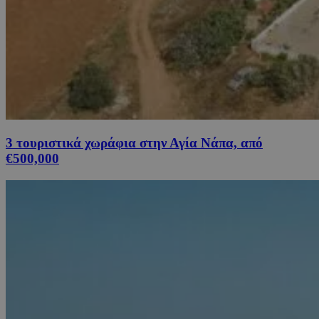
3 τουριστικά χωράφια στην Αγία Νάπα, από
€500,000