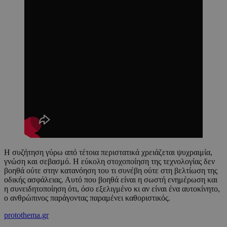
Η συζήτηση γύρω από τέτοια περιστατικά χρειάζεται ψυχραιμία,
γνώση και σεβασμό. Η εύκολη στοχοποίηση της τεχνολογίας δεν
βοηθά ούτε στην κατανόηση του τι συνέβη ούτε στη βελτίωση της
οδικής ασφάλειας. Αυτό που βοηθά είναι η σωστή ενημέρωση και
η συνειδητοποίηση ότι, όσο εξελιγμένο κι αν είναι ένα αυτοκίνητο,
ο ανθρώπινος παράγοντας παραμένει καθοριστικός.
protothema.gr