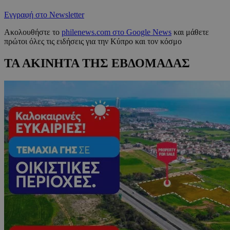
Εγγραφή στο Newsletter
Ακολουθήστε το
philenews.com στο Google News
και μάθετε
πρώτοι όλες τις ειδήσεις για την Κύπρο και τον κόσμο
ΤΑ ΑΚΙΝΗΤΑ ΤΗΣ ΕΒΔΟΜΑΔΑΣ