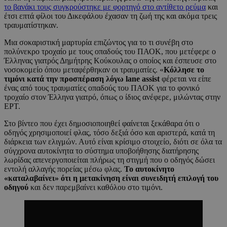
το βανάκι τους συγκρούστηκε με φορτηγό στο αντίθετο ρεύμα
και
έτσι επτά φίλοι του Δικεφάλου έχασαν τη ζωή της και ακόμα τρεις
τραυματίστηκαν.
Μια σοκαριστική μαρτυρία επιζώντος για το τι συνέβη στο
πολύνεκρο τροχαίο με τους οπαδούς του ΠΑΟΚ, που μετέφερε ο
Έλληνας γιατρός Δημήτρης Κούκουλας ο οποίος και έσπευσε στο
νοσοκομείο όπου μεταφέρθηκαν οι τραυματίες. «
Κόλλησε το
τιμόνι κατά την προσπέραση λόγω lane assist
φέρεται να είπε
ένας από τους τραυματίες οπαδούς του ΠΑΟΚ για το φονικό
τροχαίο στον Έλληνα γιατρό, όπως ο ίδιος ανέφερε, μιλώντας στην
ΕΡΤ.
Στο βίντεο που έχει δημοσιοποιηθεί φαίνεται ξεκάθαρα ότι ο
οδηγός χρησιμοποιεί φλας, τόσο δεξιά όσο και αριστερά, κατά τη
διάρκεια των ελιγμών. Αυτό είναι κρίσιμο στοιχείο, διότι σε όλα τα
σύγχρονα αυτοκίνητα το σύστημα υποβοήθησης διατήρησης
λωρίδας απενεργοποιείται πλήρως τη στιγμή που ο οδηγός δώσει
εντολή αλλαγής πορείας μέσω φλας.
Το αυτοκίνητο
«καταλαβαίνει» ότι η μετακίνηση είναι συνειδητή επιλογή του
οδηγού
και δεν παρεμβαίνει καθόλου στο τιμόνι.