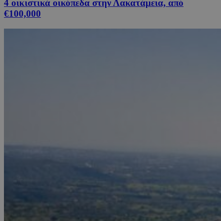
4 οικιστικά οικόπεδα στην Λακατάμεια, από
€100,000