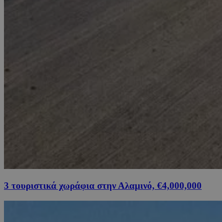
3 τουριστικά χωράφια στην Αλαμινό, €4,000,000