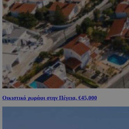
Οικιστικό χωράφι στην Πέγεια, €45,000