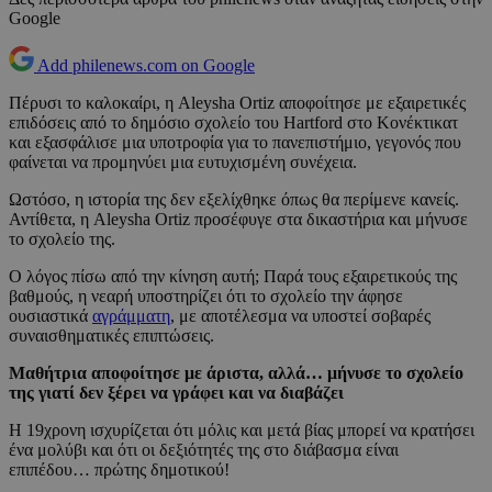
Google
Add philenews.com on Google
Πέρυσι το καλοκαίρι, η Aleysha Ortiz αποφοίτησε με εξαιρετικές
επιδόσεις από το δημόσιο σχολείο του Hartford στο Κονέκτικατ
και εξασφάλισε μια υποτροφία για το πανεπιστήμιο, γεγονός που
φαίνεται να προμηνύει μια ευτυχισμένη συνέχεια.
Ωστόσο, η ιστορία της δεν εξελίχθηκε όπως θα περίμενε κανείς.
Αντίθετα, η Aleysha Ortiz προσέφυγε στα δικαστήρια και μήνυσε
το σχολείο της.
Ο λόγος πίσω από την κίνηση αυτή; Παρά τους εξαιρετικούς της
βαθμούς, η νεαρή υποστηρίζει ότι το σχολείο την άφησε
ουσιαστικά
αγράμματη
, με αποτέλεσμα να υποστεί σοβαρές
συναισθηματικές επιπτώσεις.
Μαθήτρια αποφοίτησε με άριστα, αλλά… μήνυσε το σχολείο
της γιατί δεν ξέρει να γράφει και να διαβάζει
Η 19χρονη ισχυρίζεται ότι μόλις και μετά βίας μπορεί να κρατήσει
ένα μολύβι και ότι οι δεξιότητές της στο διάβασμα είναι
επιπέδου… πρώτης δημοτικού!