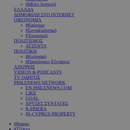
#Μέση Ανατολή
ΕΛΛΑΔΑ
ΔΗΜΟΦΙΛΗ ΣΤΟ INTERNET
ΟΙΚΟΝΟΜΙΑ
#Καύσιμα
#Συνταξιοδοτικό
#Τουρισμός
ΠΟΛΙΤΙΣΜΟΣ
ΑΤΖΕΝΤΑ
ΠΟΛΙΤΙΚΗ
#Κυπριακό
#Παγκύπριες Εξετάσεις
ΑΠΟΨΕΙΣ
VIDEOS & PODCASTS
TV ΟΔΗΓΟΣ
PHILENEWS NETWORK
EN.PHILENEWS.COM
LIKE
GOAL
ΧΡΥΣΕΣ ΣΥΝΤΑΓΕΣ
KARIERA
IN-CYPRUS PROPERTY
#Καιρός
#Τζόκερ