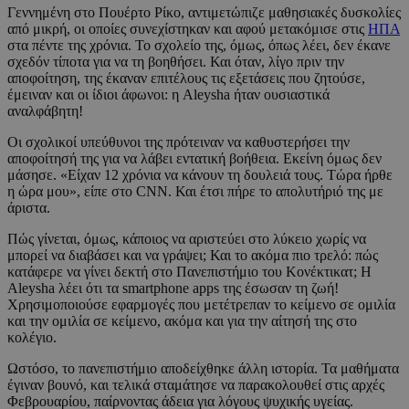
Γεννημένη στο Πουέρτο Ρίκο, αντιμετώπιζε μαθησιακές δυσκολίες
από μικρή, οι οποίες συνεχίστηκαν και αφού μετακόμισε στις
ΗΠΑ
στα πέντε της χρόνια. Το σχολείο της, όμως, όπως λέει, δεν έκανε
σχεδόν τίποτα για να τη βοηθήσει. Και όταν, λίγο πριν την
αποφοίτηση, της έκαναν επιτέλους τις εξετάσεις που ζητούσε,
έμειναν και οι ίδιοι άφωνοι: η Aleysha ήταν ουσιαστικά
αναλφάβητη!
Οι σχολικοί υπεύθυνοι της πρότειναν να καθυστερήσει την
αποφοίτησή της για να λάβει εντατική βοήθεια. Εκείνη όμως δεν
μάσησε. «Είχαν 12 χρόνια να κάνουν τη δουλειά τους. Τώρα ήρθε
η ώρα μου», είπε στο CNN. Και έτσι πήρε το απολυτήριό της με
άριστα.
Πώς γίνεται, όμως, κάποιος να αριστεύει στο λύκειο χωρίς να
μπορεί να διαβάσει και να γράψει; Και το ακόμα πιο τρελό: πώς
κατάφερε να γίνει δεκτή στο Πανεπιστήμιο του Κονέκτικατ; Η
Aleysha λέει ότι τα smartphone apps της έσωσαν τη ζωή!
Χρησιμοποιούσε εφαρμογές που μετέτρεπαν το κείμενο σε ομιλία
και την ομιλία σε κείμενο, ακόμα και για την αίτησή της στο
κολέγιο.
Ωστόσο, το πανεπιστήμιο αποδείχθηκε άλλη ιστορία. Τα μαθήματα
έγιναν βουνό, και τελικά σταμάτησε να παρακολουθεί στις αρχές
Φεβρουαρίου, παίρνοντας άδεια για λόγους ψυχικής υγείας.