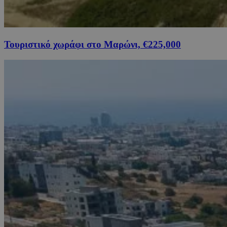
Τουριστικό χωράφι στο Μαρώνι, €225,000