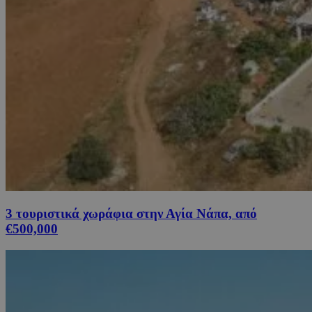
3 τουριστικά χωράφια στην Αγία Νάπα, από
€500,000