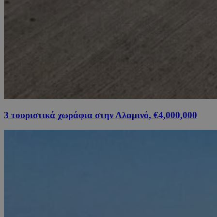
3 τουριστικά χωράφια στην Αλαμινό, €4,000,000