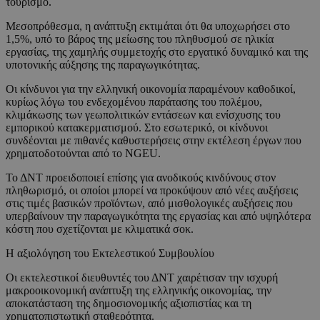
τουρισμό.
Μεσοπρόθεσμα, η ανάπτυξη εκτιμάται ότι θα υποχωρήσει στο
1,5%, υπό το βάρος της μείωσης του πληθυσμού σε ηλικία
εργασίας, της χαμηλής συμμετοχής στο εργατικό δυναμικό και της
υποτονικής αύξησης της παραγωγικότητας.
Οι κίνδυνοι για την ελληνική οικονομία παραμένουν καθοδικοί,
κυρίως λόγω του ενδεχομένου παράτασης του πολέμου,
κλιμάκωσης των γεωπολιτικών εντάσεων και ενίσχυσης του
εμπορικού κατακερματισμού. Στο εσωτερικό, οι κίνδυνοι
συνδέονται με πιθανές καθυστερήσεις στην εκτέλεση έργων που
χρηματοδοτούνται από το NGEU.
Το ΔΝΤ προειδοποιεί επίσης για ανοδικούς κινδύνους στον
πληθωρισμό, οι οποίοι μπορεί να προκύψουν από νέες αυξήσεις
στις τιμές βασικών προϊόντων, από μισθολογικές αυξήσεις που
υπερβαίνουν την παραγωγικότητα της εργασίας και από υψηλότερα
κόστη που σχετίζονται με κλιματικά σοκ.
Η αξιολόγηση του Εκτελεστικού Συμβουλίου
Οι εκτελεστικοί διευθυντές του ΔΝΤ χαιρέτισαν την ισχυρή
μακροοικονομική ανάπτυξη της ελληνικής οικονομίας, την
αποκατάσταση της δημοσιονομικής αξιοπιστίας και τη
χρηματοπιστωτική σταθερότητα.