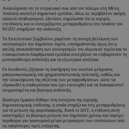
Αναγνώρισαν ότι το ενεργειακό σοκ από τον πόλεμο στη Μέση
Ανατολή αποτελεί σημαντικό εμπόδιο, ιδίως σε περιβάλλον ακόμη
υψηλού πληθωρισμού. Ωστόσο, σημείωσαν ότι οι ισχυρές
επενδύσεις και οι συνεχιζόμενες μεταρρυθμίσεις στο πλαίσιο του
NGEU στηρίζουν την ανάπτυξη.
Το Εκτελεστικό Συμβούλιο χαιρέτισε τη συνεχή βελτίωση των
ισολογισμών του δημόσιου τομέα, επισημαίνοντας όμως ότι η
ατελής αποκατάσταση των ισολογισμών του ιδιωτικού τομέα και τα
εναπομείναντα διαρθρωτικά εμπόδια συνεχίζουν να επιβαρύνουν τη
μεσοπρόθεσμη ανάπτυξη και τα εξωτερικά ισοζύγια.
Οι διευθυντές ζήτησαν τη διατήρηση του σωστού μείγματος
μακροοικονομικής και χρηματοπιστωτικής πολιτικής, καθώς και
την ολοκλήρωση της ατζέντας των μεταρρυθμίσεων, ώστε να
εδραιωθεί η σταθερότητα που έχει επιτευχθεί και να διασφαλιστεί
ισορροπημένη και βιώσιμη ανάπτυξη.
Ιδιαίτερη έμφαση δόθηκε στη συνέχιση της ισχυρής
δημοσιονομικής επίδοσης, η οποία στηρίζεται στις μεταρρυθμίσεις
για τη μείωση της φοροδιαφυγής. Κατά το ΔΝΤ, η επίδοση αυτή
υποστηρίζει τη βιώσιμη μείωση του δημόσιου χρέους και παρέχει
περιθώριο για προσωρινά μέτρα μετριασμού των επιπτώσεων από
τις υψηλότερες τιμές ενέργειας.