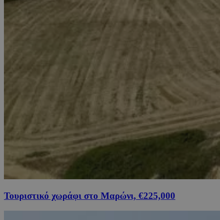
Τουριστικό χωράφι στο Μαρώνι, €225,000