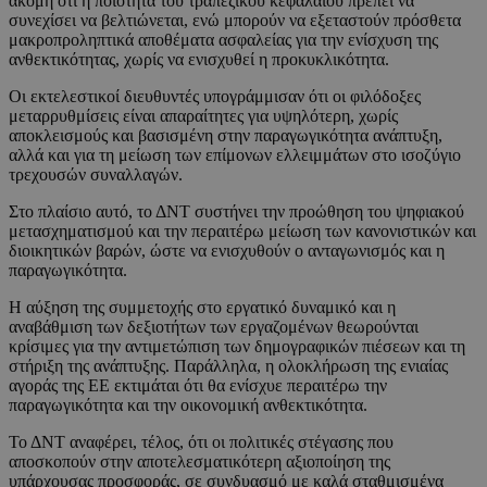
ακόμη ότι η ποιότητα του τραπεζικού κεφαλαίου πρέπει να
συνεχίσει να βελτιώνεται, ενώ μπορούν να εξεταστούν πρόσθετα
μακροπροληπτικά αποθέματα ασφαλείας για την ενίσχυση της
ανθεκτικότητας, χωρίς να ενισχυθεί η προκυκλικότητα.
Οι εκτελεστικοί διευθυντές υπογράμμισαν ότι οι φιλόδοξες
μεταρρυθμίσεις είναι απαραίτητες για υψηλότερη, χωρίς
αποκλεισμούς και βασισμένη στην παραγωγικότητα ανάπτυξη,
αλλά και για τη μείωση των επίμονων ελλειμμάτων στο ισοζύγιο
τρεχουσών συναλλαγών.
Στο πλαίσιο αυτό, το ΔΝΤ συστήνει την προώθηση του ψηφιακού
μετασχηματισμού και την περαιτέρω μείωση των κανονιστικών και
διοικητικών βαρών, ώστε να ενισχυθούν ο ανταγωνισμός και η
παραγωγικότητα.
Η αύξηση της συμμετοχής στο εργατικό δυναμικό και η
αναβάθμιση των δεξιοτήτων των εργαζομένων θεωρούνται
κρίσιμες για την αντιμετώπιση των δημογραφικών πιέσεων και τη
στήριξη της ανάπτυξης. Παράλληλα, η ολοκλήρωση της ενιαίας
αγοράς της ΕΕ εκτιμάται ότι θα ενίσχυε περαιτέρω την
παραγωγικότητα και την οικονομική ανθεκτικότητα.
Το ΔΝΤ αναφέρει, τέλος, ότι οι πολιτικές στέγασης που
αποσκοπούν στην αποτελεσματικότερη αξιοποίηση της
υπάρχουσας προσφοράς, σε συνδυασμό με καλά σταθμισμένα