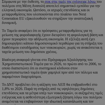
Σύμφωνα με την έκθεση, το
σοκ στις τιμές της ενέργειας λόγω
του
πολέμου στη Μέση Ανατολή αποτελεί σημαντικό εμπόδιο για την
ελληνική οικονομία. Ωστόσο, οι ισχυρές επενδύσεις και οι
μεταρρυθμίσεις που υλοποιούνται στο πλαίσιο του Next
Generation EU εξακολουθούν να στηρίζουν την αναπτυξιακή
δυναμική.
Το Ταμείο αναφέρει ότι οι πρόσφατες μεταρρυθμίσεις για τη
μείωση της φοροδιαφυγής έχουν διευρύνει τη φορολογική βάση και
έχουν περιορίσει την αδήλωτη οικονομία. Η εξέλιξη αυτή έχει
δημιουργήσει κάποιο δημοσιονομικό περιθώριο για τη στήριξη του
διαθέσιμου εισοδήματος των νοικοκυριών, χωρίς να ανακόπτεται η
ταχεία μείωση του δημόσιου χρέους.
Ιδιαίτερη αναφορά γίνεται στο Πρόγραμμα Αξιολόγησης του
Χρηματοπιστωτικού Τομέα για το 2026, το πρώτο από το 2006, το
οποίο διαπιστώνει ότι οι συστημικοί κίνδυνοι στον
χρηματοπιστωτικό τομέα ήταν χαμηλοί πριν από τον πόλεμο και
παραμένουν διαχειρίσιμοι.
Το ΔΝΤ προβλέπει ότι η αύξηση του ΑΕΠ θα επιβραδυνθεί στο
1,8% το 2026. Παρά τη στήριξη από τις υψηλότερες δημόσιες
επενδύσεις και τα μέτρα υπέρ των νοικοκυριών, οι αυξημένες τιμές
ενέργειας και η ασθενέστερη εξωτερική ζήτηση λόγω του πολέμου
αναμένεται να επιβαρύνουν την ιδιωτική κατανάλωση και τον