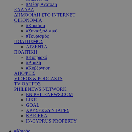
#Μέση Ανατολή
ΕΛΛΑΔΑ
ΔΗΜΟΦΙΛΗ ΣΤΟ INTERNET
ΟΙΚΟΝΟΜΙΑ
#Καύσιμα
#Συνταξιοδοτικό
#Τουρισμός
ΠΟΛΙΤΙΣΜΟΣ
ΑΤΖΕΝΤΑ
ΠΟΛΙΤΙΚΗ
#Κυπριακό
#Βουλή
#Κυβέρνηση
ΑΠΟΨΕΙΣ
VIDEOS & PODCASTS
TV ΟΔΗΓΟΣ
PHILENEWS NETWORK
EN.PHILENEWS.COM
LIKE
GOAL
ΧΡΥΣΕΣ ΣΥΝΤΑΓΕΣ
KARIERA
IN-CYPRUS PROPERTY
#Καιρός