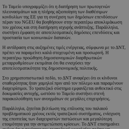
Το Ταμείο υπογραμμίζει ότι η διατήρηση των πρωτογενών
πλεονασμάτων και η πλήρης αξιοποίηση των διαθέσιμων
κονδυλίων της ΕΕ για τη συνέχιση των δημόσιων επενδύσεων
πέραν του NGEU θα βοηθήσουν στην περαιτέρω αποκλιμάκωση
του χρέους και στη διατήρηση ισχυρής ανάπτυξης. Παράλληλα,
συστήνει έμφαση σε αποτελεσματικές δημόσιες επενδύσεις και
προστασία των κοινωνικών δαπανών.
Η αντίδραση στις αυξημένες τιμές ενέργειας, σύμφωνα με το ΔΝΤ,
πρέπει να παραμείνει καλά στοχευμένη και προσωρινή. Η
περαιτέρω προώθηση δημοσιονομικών διαρθρωτικών
μεταρρυθμίσεων εκτιμάται ότι θα ενισχύσει την
αποτελεσματικότητα της δημοσιονομικής πολιτικής.
Στο χρηματοπιστωτικό πεδίο, το ΔΝΤ αναφέρει ότι οι κίνδυνοι
σταθερότητας ήταν χαμηλοί πριν από τον πόλεμο και παραμένουν
διαχειρίσιμοι. Το τραπεζικό σύστημα εμφανίζεται ανθεκτικό στις
δοκιμασίες αντοχής, ωστόσο το Ταμείο συστήνει στενή
παρακολούθηση των ανοιγμάτων σε μεγάλες επιχειρήσεις.
Παράλληλα, ζητείται βελτίωση της επίλυσης του παλαιού
προβληματικού χρέους εκτός τραπεζικού συστήματος, ενίσχυση
της εποπτείας των διαχειριστών πιστώσεων και μεγαλύτερη
ετοιμότητα για την αντιμετώπιση κρίσεων. Το ΔΝΤ επισημαίνει