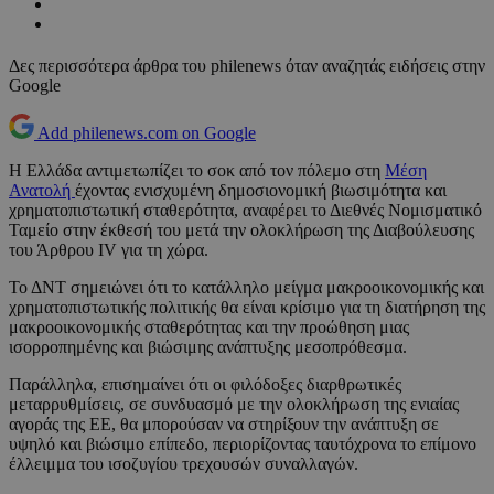
Δες περισσότερα άρθρα του philenews όταν αναζητάς ειδήσεις στην
Google
Add philenews.com on Google
Η Ελλάδα αντιμετωπίζει το σοκ από τον πόλεμο στη
Μέση
Ανατολή
έχοντας ενισχυμένη δημοσιονομική βιωσιμότητα και
χρηματοπιστωτική σταθερότητα, αναφέρει το Διεθνές Νομισματικό
Ταμείο στην έκθεσή του μετά την ολοκλήρωση της Διαβούλευσης
του Άρθρου IV για τη χώρα.
Το ΔΝΤ σημειώνει ότι το κατάλληλο μείγμα μακροοικονομικής και
χρηματοπιστωτικής πολιτικής θα είναι κρίσιμο για τη διατήρηση της
μακροοικονομικής σταθερότητας και την προώθηση μιας
ισορροπημένης και βιώσιμης ανάπτυξης μεσοπρόθεσμα.
Παράλληλα, επισημαίνει ότι οι φιλόδοξες διαρθρωτικές
μεταρρυθμίσεις, σε συνδυασμό με την ολοκλήρωση της ενιαίας
αγοράς της ΕΕ, θα μπορούσαν να στηρίξουν την ανάπτυξη σε
υψηλό και βιώσιμο επίπεδο, περιορίζοντας ταυτόχρονα το επίμονο
έλλειμμα του ισοζυγίου τρεχουσών συναλλαγών.