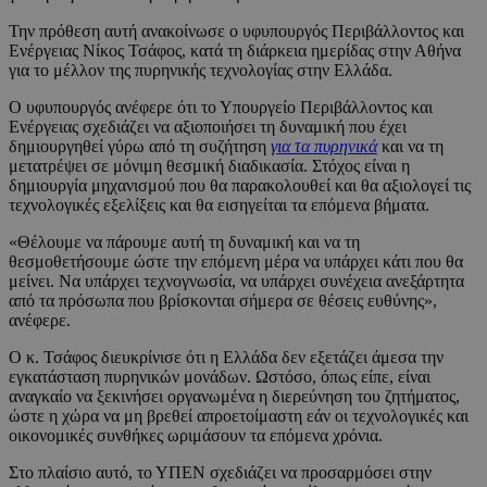
Την πρόθεση αυτή ανακοίνωσε ο υφυπουργός Περιβάλλοντος και
Ενέργειας Νίκος Τσάφος, κατά τη διάρκεια ημερίδας στην Αθήνα
για το μέλλον της πυρηνικής τεχνολογίας στην Ελλάδα.
Ο υφυπουργός ανέφερε ότι το Υπουργείο Περιβάλλοντος και
Ενέργειας σχεδιάζει να αξιοποιήσει τη δυναμική που έχει
δημιουργηθεί γύρω από τη συζήτηση
για τα πυρηνικά
και να τη
μετατρέψει σε μόνιμη θεσμική διαδικασία. Στόχος είναι η
δημιουργία μηχανισμού που θα παρακολουθεί και θα αξιολογεί τις
τεχνολογικές εξελίξεις και θα εισηγείται τα επόμενα βήματα.
«Θέλουμε να πάρουμε αυτή τη δυναμική και να τη
θεσμοθετήσουμε ώστε την επόμενη μέρα να υπάρχει κάτι που θα
μείνει. Να υπάρχει τεχνογνωσία, να υπάρχει συνέχεια ανεξάρτητα
από τα πρόσωπα που βρίσκονται σήμερα σε θέσεις ευθύνης»,
ανέφερε.
Ο κ. Τσάφος διευκρίνισε ότι η Ελλάδα δεν εξετάζει άμεσα την
εγκατάσταση πυρηνικών μονάδων. Ωστόσο, όπως είπε, είναι
αναγκαίο να ξεκινήσει οργανωμένα η διερεύνηση του ζητήματος,
ώστε η χώρα να μη βρεθεί απροετοίμαστη εάν οι τεχνολογικές και
οικονομικές συνθήκες ωριμάσουν τα επόμενα χρόνια.
Στο πλαίσιο αυτό, το ΥΠΕΝ σχεδιάζει να προσαρμόσει στην