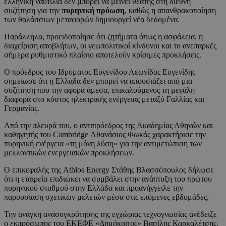
ελληνική ναυτιλία δεν μπορεί να μείνει θεατής στη διεθνή
συζήτηση για την
πυρηνική πρόωση
, καθώς η απανθρακοποίηση
των θαλάσσιων μεταφορών δημιουργεί νέα δεδομένα.
Παράλληλα, προειδοποίησε ότι ζητήματα όπως η ασφάλεια, η
διαχείριση αποβλήτων, οι γεωπολιτικοί κίνδυνοι και το ανεπαρκές
σήμερα ρυθμιστικό πλαίσιο αποτελούν κρίσιμες προκλήσεις.
Ο πρόεδρος του Ιδρύματος Ευγενίδου Λεωνίδας Ευγενίδης
σημείωσε ότι η Ελλάδα δεν μπορεί να απουσιάζει από μια
συζήτηση που την αφορά άμεσα, επικαλούμενος τη μεγάλη
διαφορά στο κόστος ηλεκτρικής ενέργειας μεταξύ Γαλλίας και
Γερμανίας.
Από την πλευρά του, ο αντιπρόεδρος της Ακαδημίας Αθηνών και
καθηγητής του Cambridge Αθανάσιος Φωκάς χαρακτήρισε την
πυρηνική ενέργεια «τη μόνη λύση» για την αντιμετώπιση των
μελλοντικών ενεργειακών προκλήσεων.
Ο επικεφαλής της Athlos Energy Στάθης Βλασσόπουλος δήλωσε
ότι η εταιρεία επιδιώκει να συμβάλει στην ανάπτυξη του πρώτου
πυρηνικού σταθμού στην Ελλάδα και προανήγγειλε την
παρουσίαση σχετικών μελετών μέσα στις επόμενες εβδομάδες.
Την ανάγκη ανασυγκρότησης της εγχώριας τεχνογνωσίας ανέδειξε
ο εκπρόσωπος του ΕΚΕΦΕ «Δημόκριτος» Βασίλης Καρκαλέτσης.