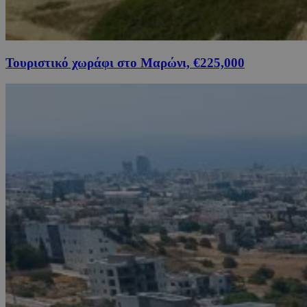
Τουριστικό χωράφι στο Μαρώνι, €225,000