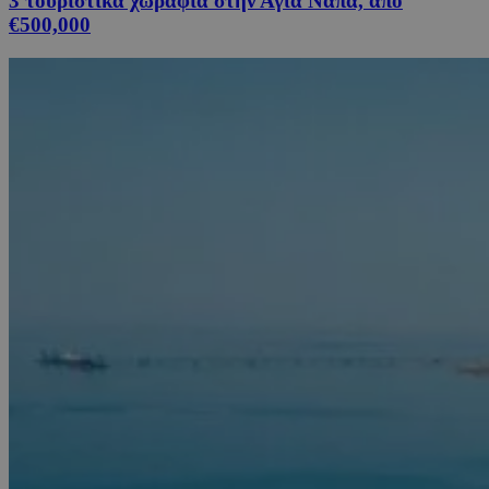
3 τουριστικά χωράφια στην Αγία Νάπα, από
€500,000