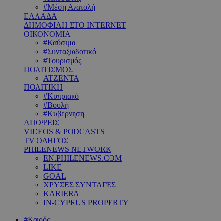
#Μέση Ανατολή
ΕΛΛΑΔΑ
ΔΗΜΟΦΙΛΗ ΣΤΟ INTERNET
ΟΙΚΟΝΟΜΙΑ
#Καύσιμα
#Συνταξιοδοτικό
#Τουρισμός
ΠΟΛΙΤΙΣΜΟΣ
ΑΤΖΕΝΤΑ
ΠΟΛΙΤΙΚΗ
#Κυπριακό
#Βουλή
#Κυβέρνηση
ΑΠΟΨΕΙΣ
VIDEOS & PODCASTS
TV ΟΔΗΓΟΣ
PHILENEWS NETWORK
EN.PHILENEWS.COM
LIKE
GOAL
ΧΡΥΣΕΣ ΣΥΝΤΑΓΕΣ
KARIERA
IN-CYPRUS PROPERTY
#Καιρός