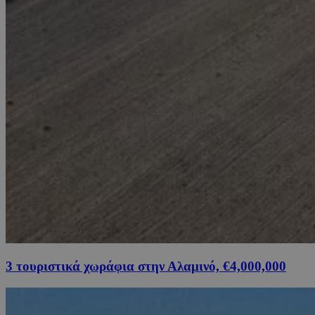
3 τουριστικά χωράφια στην Αλαμινό, €4,000,000