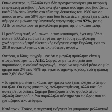
Όπως ανέφερε, η Ελλάδα έχει ήδη πραγματοποιήσει μια ιστορική
ενεργειακή μετάβαση. Από ένα ηλεκτρικό σύστημα που βασιζόταν
κατά 73% στον λιγνίτη στα τέλη της δεκαετίας του 1980 και σε
ποσοστό άνω του 50% πριν από δύο δεκαετίες, η χώρα έχει φτάσει
σήμερα σε μείωση της λιγνιτικής παραγωγής κατά
92%
, με τις
ΑΠΕ να καλύπτουν το μεγαλύτερο μέρος της υποκατάστασης.
Η μετάβαση αυτή, σύμφωνα με τον υφυπουργό, έχει συμβάλει
ώστε η Ελλάδα να διαθέτει φέτος την έβδομη χαμηλότερη
χονδρεμπορική τιμή ηλεκτρικής ενέργειας στην Ευρώπη, ενώ το
2019 συγκαταλεγόταν στις ακριβότερες αγορές.
Ωστόσο, ο ίδιος υπογράμμισε ότι η μεγάλη πρόκληση είναι η
στοχαστικότητα των
ΑΠΕ
. Σύμφωνα με τα στοιχεία που
παρουσίασε, η αιολική παραγωγή μπορεί να κυμανθεί μέσα σε μία
ημέρα από 2% έως 78% της εγκατεστημένης ισχύος, ενώ η ηλιακή
από 2,6% έως 54%.
«Το ερώτημα είναι τι κάνεις την ημέρα που έχεις ελάχιστο άνεμο
και ήλιο. Θα έχεις μπαταρίες, αντλησιοταμίευση, αλλά κάτι θα
συνεχίσει να λείπει. Σήμερα βασιζόμαστε στο φυσικό αέριο,
δηλαδή διατηρούμε ένα παράλληλο σύστημα για τις ώρες που το
χρειαζόμαστε», ανέφερε.
Κατά τον κ. Τσάφο, η πυρηνική ενέργεια θα μπορούσε μελλοντικά