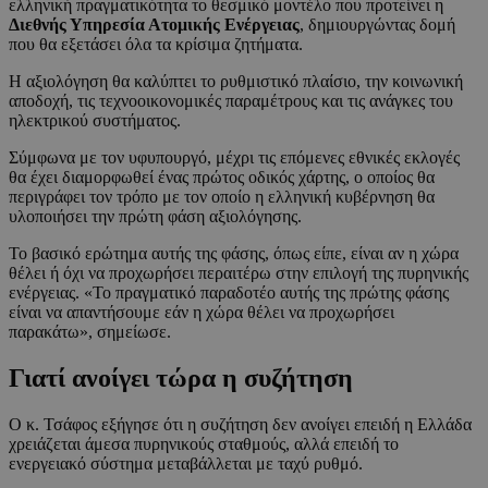
ελληνική πραγματικότητα το θεσμικό μοντέλο που προτείνει η
Διεθνής Υπηρεσία Ατομικής Ενέργειας
, δημιουργώντας δομή
που θα εξετάσει όλα τα κρίσιμα ζητήματα.
Η αξιολόγηση θα καλύπτει το ρυθμιστικό πλαίσιο, την κοινωνική
αποδοχή, τις τεχνοοικονομικές παραμέτρους και τις ανάγκες του
ηλεκτρικού συστήματος.
Σύμφωνα με τον υφυπουργό, μέχρι τις επόμενες εθνικές εκλογές
θα έχει διαμορφωθεί ένας πρώτος οδικός χάρτης, ο οποίος θα
περιγράφει τον τρόπο με τον οποίο η ελληνική κυβέρνηση θα
υλοποιήσει την πρώτη φάση αξιολόγησης.
Το βασικό ερώτημα αυτής της φάσης, όπως είπε, είναι αν η χώρα
θέλει ή όχι να προχωρήσει περαιτέρω στην επιλογή της πυρηνικής
ενέργειας. «Το πραγματικό παραδοτέο αυτής της πρώτης φάσης
είναι να απαντήσουμε εάν η χώρα θέλει να προχωρήσει
παρακάτω», σημείωσε.
Γιατί ανοίγει τώρα η συζήτηση
Ο κ. Τσάφος εξήγησε ότι η συζήτηση δεν ανοίγει επειδή η Ελλάδα
χρειάζεται άμεσα πυρηνικούς σταθμούς, αλλά επειδή το
ενεργειακό σύστημα μεταβάλλεται με ταχύ ρυθμό.