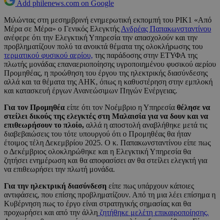
Add philenews.com on Google
Μιλώντας στη μεσημβρινή ενημερωτική εκπομπή του ΡΙΚ1 «Από
Μέρα σε Μέρα» ο Γενικός Ελεγκτής
Ανδρέας Παπακωνσταντίνου
ανέφερε ότι την Ελεγκτική Υπηρεσία την απασχολούν και την
προβληματίζουν πολύ τα ανοικτά θέματα της ολοκλήρωσης του
τερματικού φυσικού αερίου,
της παράδοσης στην ΕΤΥΦΑ της
πλωτής μονάδας επαναεριοποίησης υγροποιημένου φυσικού αερίου
Προμηθέας, η προώθηση του έργου της ηλεκτρικής διασύνδεσης
αλλά και τα θέματα της ΑΗΚ, όπως η καθυστέρηση στην εμπλοκή
και κατασκευή έργων Ανανεώσιμων Πηγών Ενέργειας.
Για τον Προμηθέα
είπε ότι τον Νοέμβριο η Υπηρεσία
θέλησε να
στείλει δικούς της ελεγκτές στη Μαλαισία για να δουν και να
επιθεωρήσουν το πλοίο,
αλλά η αποστολή αναβλήθηκε μετά τις
διαβεβαιώσεις του τότε υπουργού ότι ο Προμηθέας θα ήταν
έτοιμος τέλη Δεκεμβρίου 2025. Ο κ. Παπακωνσταντίνου είπε πως
ο Δεκέμβριος ολοκληρώθηκε και η Ελεγκτική Υπηρεσία θα
ζητήσει ενημέρωση και θα αποφασίσει αν θα στείλει ελεγκτή για
να επιθεωρήσει την πλωτή μονάδα.
Για την ηλεκτρική διασύνδεση
είπε πως υπάρχουν κάποιες
αντιφάσεις, που επίσης προβληματίζουν. Από τη μια λέει επίσημα η
Κυβέρνηση πως το έργο είναι στρατηγικής σημασίας και θα
προχωρήσει και από την άλλη
ζητήθηκε μελέτη επικαιροποίησης.