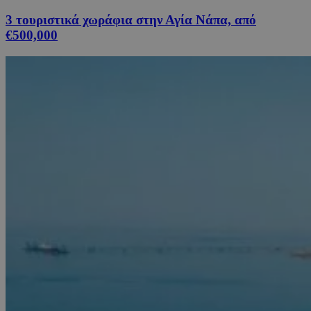
3 τουριστικά χωράφια στην Αγία Νάπα, από
€500,000