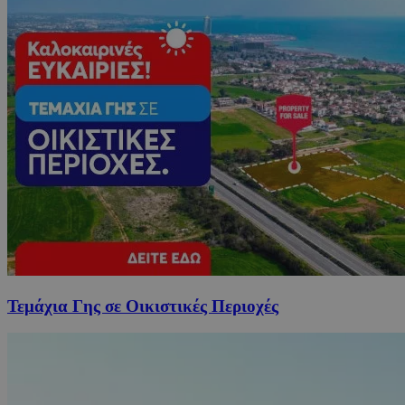
Τεμάχια Γης σε Οικιστικές Περιοχές