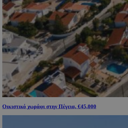
Οικιστικό χωράφι στην Πέγεια, €45,000