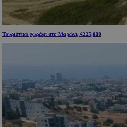
Τουριστικό χωράφι στο Μαρώνι, €225,000