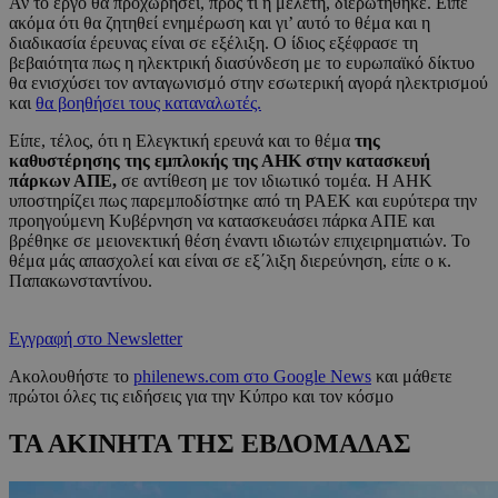
Αν το έργο θα προχωρήσει, προς τι η μελέτη, διερωτήθηκε. Είπε
ακόμα ότι θα ζητηθεί ενημέρωση και γι’ αυτό το θέμα και η
διαδικασία έρευνας είναι σε εξέλιξη. Ο ίδιος εξέφρασε τη
βεβαιότητα πως η ηλεκτρική διασύνδεση με το ευρωπαϊκό δίκτυο
θα ενισχύσει τον ανταγωνισμό στην εσωτερική αγορά ηλεκτρισμού
και
θα βοηθήσει τους καταναλωτές.
Είπε, τέλος, ότι η Ελεγκτική ερευνά και το θέμα
της
καθυστέρησης της εμπλοκής της ΑΗΚ στην κατασκευή
πάρκων ΑΠΕ,
σε αντίθεση με τον ιδιωτικό τομέα. Η ΑΗΚ
υποστηρίζει πως παρεμποδίστηκε από τη ΡΑΕΚ και ευρύτερα την
προηγούμενη Κυβέρνηση να κατασκευάσει πάρκα ΑΠΕ και
βρέθηκε σε μειονεκτική θέση έναντι ιδιωτών επιχειρηματιών. Το
θέμα μάς απασχολεί και είναι σε εξ΄λιξη διερεύνηση, είπε ο κ.
Παπακωνσταντίνου.
Εγγραφή στο Newsletter
Ακολουθήστε το
philenews.com στο Google News
και μάθετε
πρώτοι όλες τις ειδήσεις για την Κύπρο και τον κόσμο
ΤΑ ΑΚΙΝΗΤΑ ΤΗΣ ΕΒΔΟΜΑΔΑΣ