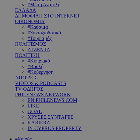
#Μέση Ανατολή
ΕΛΛΑΔΑ
ΔΗΜΟΦΙΛΗ ΣΤΟ INTERNET
ΟΙΚΟΝΟΜΙΑ
#Καύσιμα
#Συνταξιοδοτικό
#Τουρισμός
ΠΟΛΙΤΙΣΜΟΣ
ΑΤΖΕΝΤΑ
ΠΟΛΙΤΙΚΗ
#Κυπριακό
#Βουλή
#Κυβέρνηση
ΑΠΟΨΕΙΣ
VIDEOS & PODCASTS
TV ΟΔΗΓΟΣ
PHILENEWS NETWORK
EN.PHILENEWS.COM
LIKE
GOAL
ΧΡΥΣΕΣ ΣΥΝΤΑΓΕΣ
KARIERA
IN-CYPRUS PROPERTY
#Καιρός