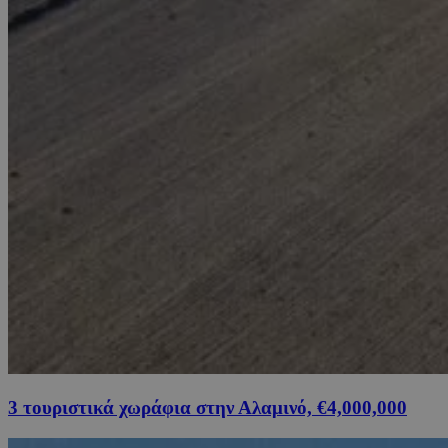
3 τουριστικά χωράφια στην Αλαμινό, €4,000,000