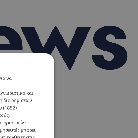
για να
αγνωριστικά και
ση διαφημίσεων
 (1852)
πούς,
κτηριστικών
ομηθευτές μπορεί
ντιταχθείτε στις