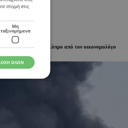
τε στιγμή στις
Μη
ταξινομημενα
ι προβλέψεις για την Κύπρο από τον οικονομολόγο
ΔΟΧΗ ΟΛΩΝ