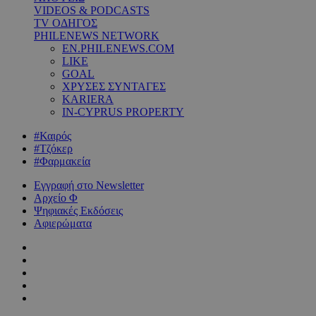
VIDEOS & PODCASTS
TV ΟΔΗΓΟΣ
PHILENEWS NETWORK
EN.PHILENEWS.COM
LIKE
GOAL
ΧΡΥΣΕΣ ΣΥΝΤΑΓΕΣ
KARIERA
IN-CYPRUS PROPERTY
#Καιρός
#Τζόκερ
#Φαρμακεία
Εγγραφή στο Newsletter
Αρχείο Φ
Ψηφιακές Εκδόσεις
Αφιερώματα