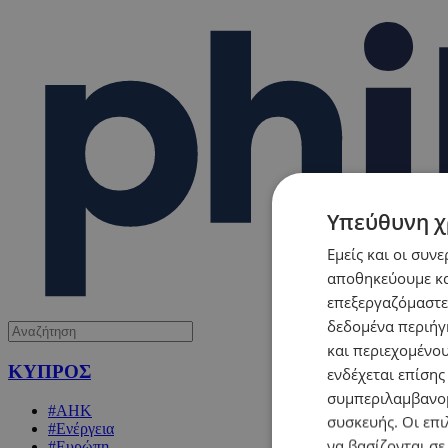
Υπεύθυνη χ
Εμείς και οι συν
αποθηκεύουμε κα
επεξεργαζόμαστε
δεδομένα περιήγη
και περιεχομένο
ΚΥΠΡΟΣ
ενδέχεται επίσης
συμπεριλαμβανομ
#ΑΗΚ
συσκευής. Οι επι
#Ενέργεια
να βασίζονται σε
#Ευρώπη