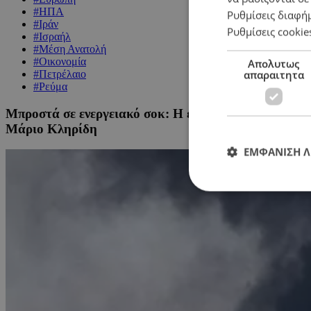
#ΗΠΑ
Ρυθμίσεις διαφή
#Ιράν
Ρυθμίσεις cookie
#Ισραήλ
#Μέση Ανατολή
#Οικονομία
Απολυτως
απαραιτητα
#Πετρέλαιο
#Ρεύμα
Μπροστά σε ενεργειακό σοκ: Η εκτόξευση στην τιμή 
Μάριο Κληρίδη
ΕΜΦΑΝΙΣΗ 