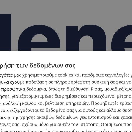
ρήση των δεδομένων σας
εργάτες μας χρησιμοποιούμε cookies και παρόμοιες τεχνολογίες 
ι να έχουμε πρόσβαση σε πληροφορίες στη συσκευή σας και να
 προσωπικά δεδομένα, όπως τη διεύθυνση IP σας, μοναδικά αν
σης, για εξατομικευμένες διαφημίσεις και περιεχόμενο, μέτρη
υ, ανάλυση κοινού και βελτίωση υπηρεσιών.
Προμηθευτές τρίτων
 να επεξεργάζονται τα δεδομένα σας για αυτούς και άλλους σκο
ένης της χρήσης ακριβών δεδομένων γεωεντοπισμού και χαρα
λογές σας ισχύουν μόνο για αυτόν τον ιστότοπο. Ορισμένοι πρ
 έννομο συμφέρον αντί για συγκατάθεση· έχετε το δικαίωμα να α