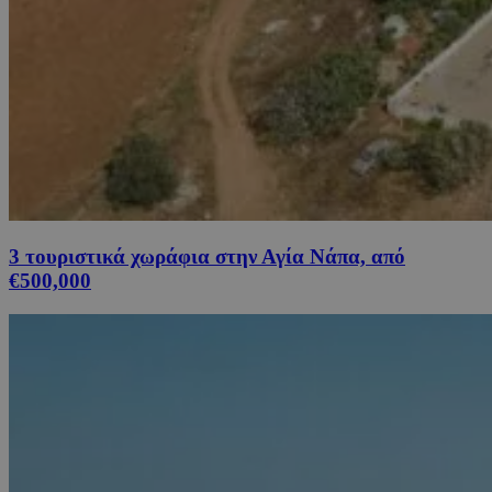
3 τουριστικά χωράφια στην Αγία Νάπα, από
€500,000