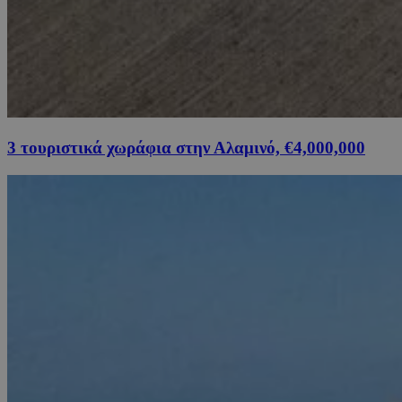
3 τουριστικά χωράφια στην Αλαμινό, €4,000,000