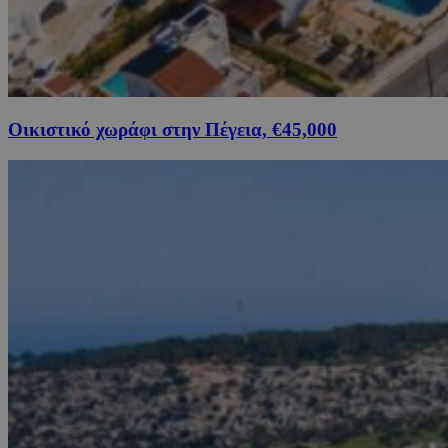
Οικιστικό χωράφι στην Πέγεια, €45,000