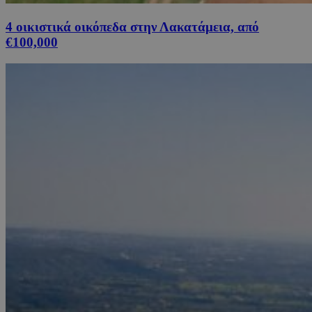
4 οικιστικά οικόπεδα στην Λακατάμεια, από
€100,000