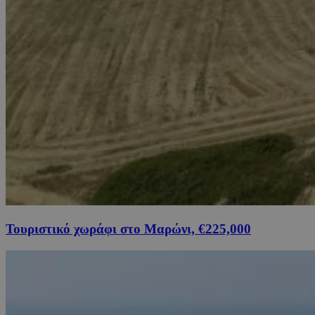
Τουριστικό χωράφι στο Μαρώνι, €225,000