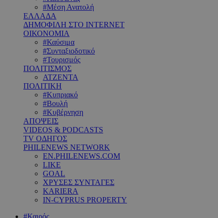
#Μέση Ανατολή
ΕΛΛΑΔΑ
ΔΗΜΟΦΙΛΗ ΣΤΟ INTERNET
ΟΙΚΟΝΟΜΙΑ
#Καύσιμα
#Συνταξιοδοτικό
#Τουρισμός
ΠΟΛΙΤΙΣΜΟΣ
ΑΤΖΕΝΤΑ
ΠΟΛΙΤΙΚΗ
#Κυπριακό
#Βουλή
#Κυβέρνηση
ΑΠΟΨΕΙΣ
VIDEOS & PODCASTS
TV ΟΔΗΓΟΣ
PHILENEWS NETWORK
EN.PHILENEWS.COM
LIKE
GOAL
ΧΡΥΣΕΣ ΣΥΝΤΑΓΕΣ
KARIERA
IN-CYPRUS PROPERTY
#Καιρός