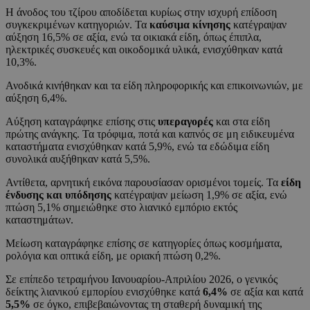
Η άνοδος του τζίρου αποδίδεται κυρίως στην ισχυρή επίδοση
συγκεκριμένων κατηγοριών. Τα
καύσιμα κίνησης
κατέγραψαν
αύξηση 16,5% σε αξία, ενώ τα οικιακά είδη, όπως έπιπλα,
ηλεκτρικές συσκευές και οικοδομικά υλικά, ενισχύθηκαν κατά
10,3%.
Ανοδικά κινήθηκαν και τα είδη πληροφορικής και επικοινωνιών, με
αύξηση 6,4%.
Αύξηση καταγράφηκε επίσης στις
υπεραγορές
και στα είδη
πρώτης ανάγκης. Τα τρόφιμα, ποτά και καπνός σε μη ειδικευμένα
καταστήματα ενισχύθηκαν κατά 5,9%, ενώ τα εδώδιμα είδη
συνολικά αυξήθηκαν κατά 5,5%.
Αντίθετα, αρνητική εικόνα παρουσίασαν ορισμένοι τομείς. Τα
είδη
ένδυσης και υπόδησης
κατέγραψαν μείωση 1,9% σε αξία, ενώ
πτώση 5,1% σημειώθηκε στο λιανικό εμπόριο εκτός
καταστημάτων.
Μείωση καταγράφηκε επίσης σε κατηγορίες όπως κοσμήματα,
ρολόγια και οπτικά είδη, με οριακή πτώση 0,2%.
Σε επίπεδο τετραμήνου Ιανουαρίου-Απριλίου 2026, ο γενικός
δείκτης λιανικού εμπορίου ενισχύθηκε κατά
6,4%
σε αξία και κατά
5,5%
σε όγκο, επιβεβαιώνοντας τη σταθερή δυναμική της