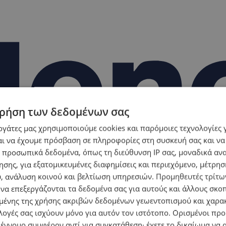
ρήση των δεδομένων σας
εργάτες μας χρησιμοποιούμε cookies και παρόμοιες τεχνολογίες 
ι να έχουμε πρόσβαση σε πληροφορίες στη συσκευή σας και να
 προσωπικά δεδομένα, όπως τη διεύθυνση IP σας, μοναδικά αν
σης, για εξατομικευμένες διαφημίσεις και περιεχόμενο, μέτρη
υ, ανάλυση κοινού και βελτίωση υπηρεσιών.
Προμηθευτές τρίτων
 να επεξεργάζονται τα δεδομένα σας για αυτούς και άλλους σκο
ένης της χρήσης ακριβών δεδομένων γεωεντοπισμού και χαρα
λογές σας ισχύουν μόνο για αυτόν τον ιστότοπο. Ορισμένοι πρ
 έννομο συμφέρον αντί για συγκατάθεση· έχετε το δικαίωμα να α