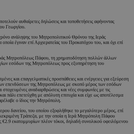
οτελούν αυθαίρετες δηλώσεις και τοποθετήσεις αφήνοντας
που Γεωργίου.
 χρόνο ανάληψης του Μητροπολιτικού Θρόνου της Ιεράς
οία έγιναν επί Αρχιερατείας του Προκατόχου του, και όχι επί
 Ιεράς Μητροπόλεως Πάφου, τη χρηματοδότηση πολλών άλλων
αγίων εσόδων της Μητροπόλεως προς εξυπηρέτηση του
μένες και επαγγελματικές προσπάθειες και ενέργειες για εξεύρεση
νέων επενδύσεων της Μητροπόλεως με σκοπό μέρος των εσόδων
ι στοχευμένες αναδιαρθρώσεις και νέες συμφωνίες με τις
ι πάλι επετεύχθη με απόλυτη επιτυχία και είχε ως αποτέλεσμα
παρέλαβε ο ίδιος την Μητρόπολη.
ερου δανείου, του οποίου εξοφλήθηκε το μεγαλύτερο μέρος, επί
γκεκριμένη Τράπεζα, με την οποία η Ιερά Μητρόπολη Πάφου
υς €2.9 εκατομμυρίων πλέον τόκοι, δηλαδή συνολικού οφειλόμενου