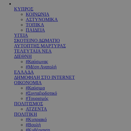
ΚΥΠΡΟΣ
ΚΟΙΝΩΝΙΑ
ΑΣΤΥΝΟΜΙΚΑ
ΤΟΠΙΚΑ
ΠΑΙΔΕΙΑ
ΥΓΕΙΑ
ΣΚΟΤΕΙΝΟ ΔΩΜΑΤΙΟ
ΑΥΤΟΠΤΗΣ ΜΑΡΤΥΡΑΣ
ΤΕΛΕΥΤΑΙΑ ΝΕΑ
ΔΙΕΘΝΗ
#Καύσωνας
#Μέση Ανατολή
ΕΛΛΑΔΑ
ΔΗΜΟΦΙΛΗ ΣΤΟ INTERNET
ΟΙΚΟΝΟΜΙΑ
#Καύσιμα
#Συνταξιοδοτικό
#Τουρισμός
ΠΟΛΙΤΙΣΜΟΣ
ΑΤΖΕΝΤΑ
ΠΟΛΙΤΙΚΗ
#Κυπριακό
#Βουλή
#Κυβέρνηση