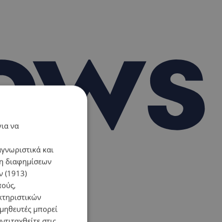
για να
αγνωριστικά και
ση διαφημίσεων
 (1913)
πούς,
κτηριστικών
ομηθευτές μπορεί
ντιταχθείτε στις