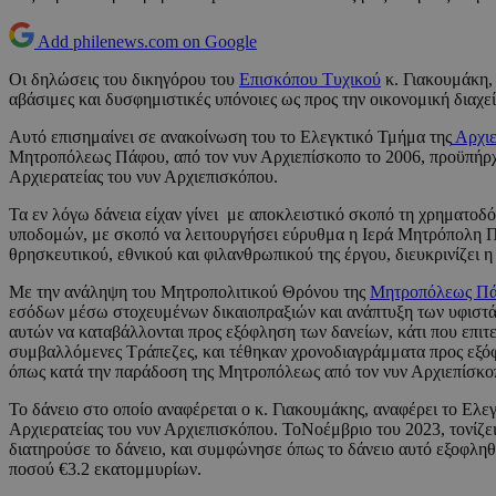
Add philenews.com on Google
Οι δηλώσεις του δικηγόρου του
Επισκόπου Τυχικού
κ. Γιακουμάκη,
αβάσιμες και δυσφημιστικές υπόνοιες ως προς την οικονομική διαχ
Αυτό επισημαίνει σε ανακοίνωση του το Ελεγκτικό Τμήμα της
Αρχιε
Μητροπόλεως Πάφου, από τον νυν Αρχιεπίσκοπο το 2006, προϋπήρχαν
Αρχιερατείας του νυν Αρχιεπισκόπου.
Τα εν λόγω δάνεια είχαν γίνει με αποκλειστικό σκοπό τη χρηματο
υποδομών, με σκοπό να λειτουργήσει εύρυθμα η Ιερά Μητρόπολη 
θρησκευτικού, εθνικού και φιλανθρωπικού της έργου, διευκρινίζει 
Με την ανάληψη του Μητροπολιτικού Θρόνου της
Μητροπόλεως Π
εσόδων μέσω στοχευμένων δικαιοπραξιών και ανάπτυξη των υφιστ
αυτών να καταβάλλονται προς εξόφληση των δανείων, κάτι που επιτ
συμβαλλόμενες Τράπεζες, και τέθηκαν χρονοδιαγράμματα προς εξόφ
όπως κατά την παράδοση της Μητροπόλεως από τον νυν Αρχιεπίσκοπο
Το δάνειο στο οποίο αναφέρεται ο κ. Γιακουμάκης, αναφέρει το Ελ
Αρχιερατείας του νυν Αρχιεπισκόπου. ΤοΝοέμβριο του 2023, τονί
διατηρούσε το δάνειο, και συμφώνησε όπως το δάνειο αυτό εξοφλη
ποσού €3.2 εκατομμυρίων.