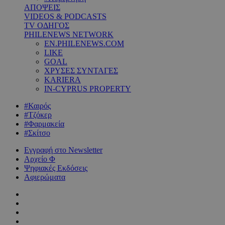
ΑΠΟΨΕΙΣ
VIDEOS & PODCASTS
TV ΟΔΗΓΟΣ
PHILENEWS NETWORK
EN.PHILENEWS.COM
LIKE
GOAL
ΧΡΥΣΕΣ ΣΥΝΤΑΓΕΣ
KARIERA
IN-CYPRUS PROPERTY
#Καιρός
#Τζόκερ
#Φαρμακεία
#Σκίτσο
Εγγραφή στο Newsletter
Αρχείο Φ
Ψηφιακές Εκδόσεις
Αφιερώματα