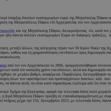
 περί ύπαρξης δανείων εκατομμυρίων ευρώ της Μητρόπολης Πάφου απ
είριση της Μητροπόλεως Πάφου επί Αρχιερατείας του νυν Αρχιεπισκό
πισκοπής
και της Μητρόπολης Πάφου, διευκρινίζοντας ότι, κατά τον
 ήδη δάνεια πολλών εκατομμυρίων Ευρώ σε διάφορες τράπεζες, τα οπ
δότηση, μεταξύ άλλων, της ανέγερσης πέραν των 50 Ιερών Ναών της
Πάφου, καθώς και τη χρηματοδότηση επενδύσεων προς δημιουργία π
η ανακοίνωση.
άφου
από τον νυν Αρχιεπίσκοπο το 2006, πραγματοποιήθηκαν συντονισ
άμενων κατά τον ουσιώδη χρόνο επενδύσεων, αλλά και δημιουργία 
εύχθηκε σε μεγάλο βαθμό, αναφέρεται. Παράλληλα, διενεργήθηκαν κα
ληση όλων των υφιστάμενων και προϋπαρχόντων δανείων, κάτι που κα
, τα δάνεια αυτά, να είναι κατά παρασάγγας λιγότερα από ότι όταν 
εγκτικό Τμήμα της Εκκλησίας, αφορά την τελευταία δόση πολύ μεγαλύτ
ζει, η Ιερά Μητρόπολη Πάφου προέβη σε επαναδιαπραγμάτευση με συ
θεί πλήρως μέχρι την 15η Δεκεμβρίου 2023, με τελευταία δόση, ύψο