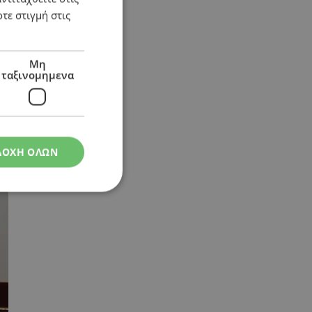
τε στιγμή στις
Μη
ταξινομημενα
ΔΟΧΗ ΟΛΩΝ