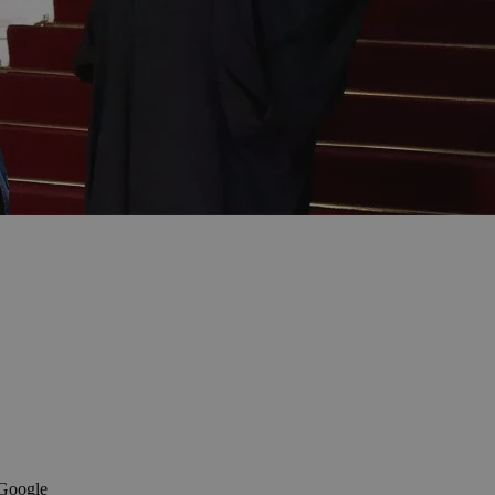
 Google