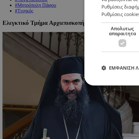
#Μητρόπολη Πάφου
Ρυθμίσεις διαφή
#Τυχικός
Ρυθμίσεις cookie
Ελεγκτικό Τμήμα Αρχιεπισκοπής: Ανυπόστατες οι οικ
Απολυτως
απαραιτητα
ΕΜΦΑΝΙΣΗ 