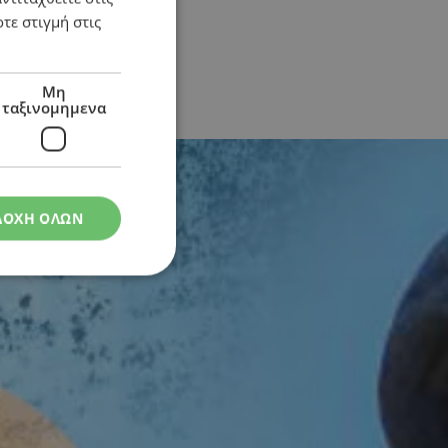
τε στιγμή στις
Μη
ταξινομημενα
ς – Τι απαντά ο ΔΗΣΥ
ΔΟΧΗ ΟΛΩΝ