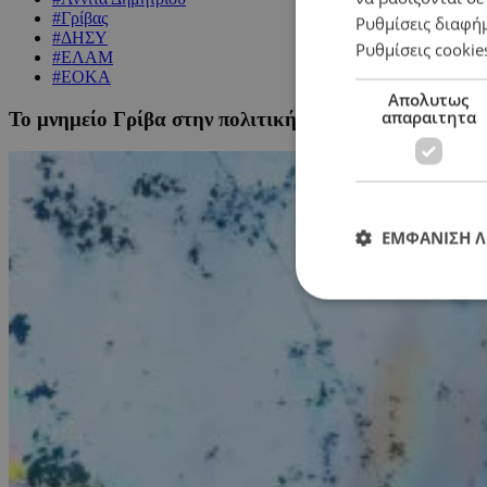
#Γρίβας
Ρυθμίσεις διαφή
#ΔΗΣΥ
Ρυθμίσεις cookie
#ΕΛΑΜ
#ΕΟΚΑ
Απολυτως
απαραιτητα
Το μνημείο Γρίβα στην πολιτική αρένα: ΣΙΜΑΕ και 
ΕΜΦΑΝΙΣΗ 