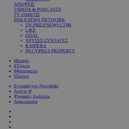
ΑΠΟΨΕΙΣ
VIDEOS & PODCASTS
TV ΟΔΗΓΟΣ
PHILENEWS NETWORK
EN.PHILENEWS.COM
LIKE
GOAL
ΧΡΥΣΕΣ ΣΥΝΤΑΓΕΣ
KARIERA
IN-CYPRUS PROPERTY
#Καιρός
#Τζόκερ
#Φαρμακεία
#Σκίτσο
Εγγραφή στο Newsletter
Αρχείο Φ
Ψηφιακές Εκδόσεις
Αφιερώματα