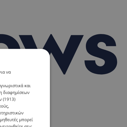
για να
αγνωριστικά και
ση διαφημίσεων
 (1913)
πούς,
κτηριστικών
ομηθευτές μπορεί
ντιταχθείτε στις