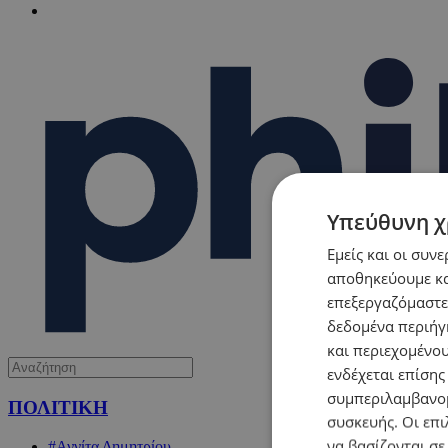
Υπεύθυνη χ
Εμείς και οι συν
αποθηκεύουμε κα
επεξεργαζόμαστε
δεδομένα περιήγη
και περιεχομένο
ενδέχεται επίσης
συμπεριλαμβανομ
ΠΟΛΙΤΙΚΗ
συσκευής. Οι επι
να βασίζονται σε
#Αννίτα Δημητρίου