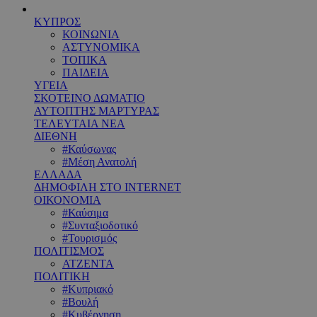
ΚΥΠΡΟΣ
ΚΟΙΝΩΝΙΑ
ΑΣΤΥΝΟΜΙΚΑ
ΤΟΠΙΚΑ
ΠΑΙΔΕΙΑ
ΥΓΕΙΑ
ΣΚΟΤΕΙΝΟ ΔΩΜΑΤΙΟ
ΑΥΤΟΠΤΗΣ ΜΑΡΤΥΡΑΣ
ΤΕΛΕΥΤΑΙΑ ΝΕΑ
ΔΙΕΘΝΗ
#Καύσωνας
#Μέση Ανατολή
ΕΛΛΑΔΑ
ΔΗΜΟΦΙΛΗ ΣΤΟ INTERNET
ΟΙΚΟΝΟΜΙΑ
#Καύσιμα
#Συνταξιοδοτικό
#Τουρισμός
ΠΟΛΙΤΙΣΜΟΣ
ΑΤΖΕΝΤΑ
ΠΟΛΙΤΙΚΗ
#Κυπριακό
#Βουλή
#Κυβέρνηση