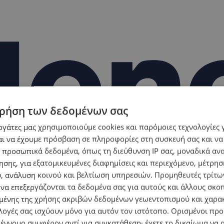
ρήση των δεδομένων σας
εργάτες μας χρησιμοποιούμε cookies και παρόμοιες τεχνολογίες 
ι να έχουμε πρόσβαση σε πληροφορίες στη συσκευή σας και να
 προσωπικά δεδομένα, όπως τη διεύθυνση IP σας, μοναδικά αν
σης, για εξατομικευμένες διαφημίσεις και περιεχόμενο, μέτρη
υ, ανάλυση κοινού και βελτίωση υπηρεσιών.
Προμηθευτές τρίτων
 να επεξεργάζονται τα δεδομένα σας για αυτούς και άλλους σκο
ένης της χρήσης ακριβών δεδομένων γεωεντοπισμού και χαρα
λογές σας ισχύουν μόνο για αυτόν τον ιστότοπο. Ορισμένοι πρ
 έννομο συμφέρον αντί για συγκατάθεση· έχετε το δικαίωμα να α