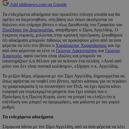
Add philenews.com on Google
Τα ενδεχόμενα αδικήματα που προκύπτει εύλογη υποψία και θα
πρέπει να διερευνηθούν, στη βάση των όσων ακούγονται να
δηλώνει στο επίμαχο βίντεο ο τέως Διευθυντής του Γραφείου του
Προέδρου της Δημοκρατίας
, απαρίθμησε ο Σίμος Αγγελίδης. Ο
έγκριτος νομικός, μιλώντας στην κρατική τηλεόραση, ξεκαθάρισε
ότι αδικήματα μπορούν πιθανώς να προκύψουν μόνο από τα όσα
φέρεται να λέει στο βίντεο ο
Χαράλαμπος Χαραλάμπους
και όχι
από όσα φέρονται να λένε οι
Γιώργος Λακκοτρύπης
και
Γιώργος
Χρυσοχός
, αφού εκείνοι είναι ιδιώτες και μπορούν να
υποστηρίζουν ό,τι θέλουν για να πείσουν ένα πελάτη. «Αυτό από
μόνο του δεν είναι ποινικά κολάσιμο», εξήγησε ο κ. Αγγελίδης.
Το μείζον θέμα, σύμφωνα με τον Σίμο Αγγελίδη, δημιουργείται αν,
όπως αφήνεται να νοηθεί στο βίντεο, πρέπει κάποιος για να περάσει
τη γραφειοκρατία ή να συναντήσει τον ΠτΔ, να έχει πρώτα κάνει
εισφορά για συγκεκριμένα projects που έχει υπόψη του ο
Πρόεδρος ή η Πρώτη Κυρία, ώστε να μπορεί να ελπίζει ότι η
επένδυση του μπορεί να προχωρήσει, και μάλιστα με πιο γοργό
ρυθμό.
Τα ενδεχόμενα αδικήματα
Σύμφωνα πάντα με τον Σίμο Αγγελίδη, από τα όσα φέρεται να λέει