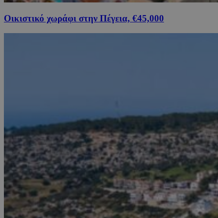
Οικιστικό χωράφι στην Πέγεια, €45,000