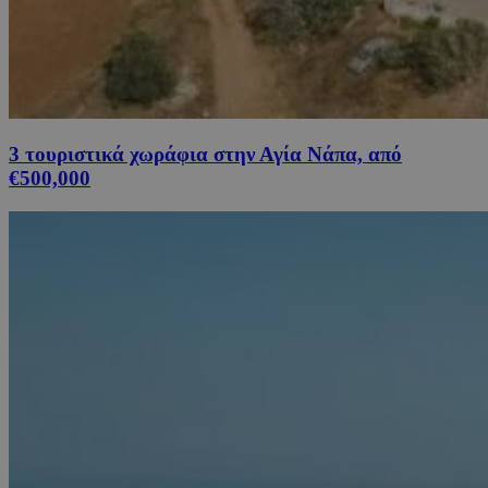
3 τουριστικά χωράφια στην Αγία Νάπα, από
€500,000