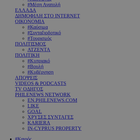
#Μέση Ανατολή
ΕΛΛΑΔΑ
ΔΗΜΟΦΙΛΗ ΣΤΟ INTERNET
ΟΙΚΟΝΟΜΙΑ
#Καύσιμα
#Συνταξιοδοτικό
#Τουρισμός
ΠΟΛΙΤΙΣΜΟΣ
ΑΤΖΕΝΤΑ
ΠΟΛΙΤΙΚΗ
#Κυπριακό
#Βουλή
#Κυβέρνηση
ΑΠΟΨΕΙΣ
VIDEOS & PODCASTS
TV ΟΔΗΓΟΣ
PHILENEWS NETWORK
EN.PHILENEWS.COM
LIKE
GOAL
ΧΡΥΣΕΣ ΣΥΝΤΑΓΕΣ
KARIERA
IN-CYPRUS PROPERTY
#Καιρός