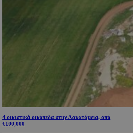
4 οικιστικά οικόπεδα στην Λακατάμεια, από
€100,000