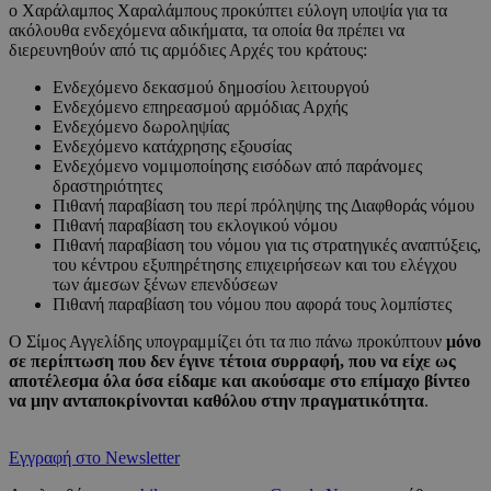
ο Χαράλαμπος Χαραλάμπους προκύπτει εύλογη υποψία για τα
ακόλουθα ενδεχόμενα αδικήματα, τα οποία θα πρέπει να
διερευνηθούν από τις αρμόδιες Αρχές του κράτους:
Ενδεχόμενο δεκασμού δημοσίου λειτουργού
Ενδεχόμενο επηρεασμού αρμόδιας Αρχής
Ενδεχόμενο δωροληψίας
Ενδεχόμενο κατάχρησης εξουσίας
Ενδεχόμενο νομιμοποίησης εισόδων από παράνομες
δραστηριότητες
Πιθανή παραβίαση του περί πρόληψης της Διαφθοράς νόμου
Πιθανή παραβίαση του εκλογικού νόμου
Πιθανή παραβίαση του νόμου για τις στρατηγικές αναπτύξεις,
του κέντρου εξυπηρέτησης επιχειρήσεων και του ελέγχου
των άμεσων ξένων επενδύσεων
Πιθανή παραβίαση του νόμου που αφορά τους λομπίστες
Ο Σίμος Αγγελίδης υπογραμμίζει ότι τα πιο πάνω προκύπτουν
μόνο
σε περίπτωση που δεν έγινε τέτοια συρραφή, που να είχε ως
αποτέλεσμα όλα όσα είδαμε και ακούσαμε στο επίμαχο βίντεο
να μην ανταποκρίνονται καθόλου στην πραγματικότητα
.
Εγγραφή στο Newsletter