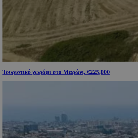
Τουριστικό χωράφι στο Μαρώνι, €225,000