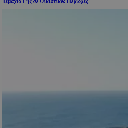
Τεμάχια Γης σε Οικιστικές Περιοχές