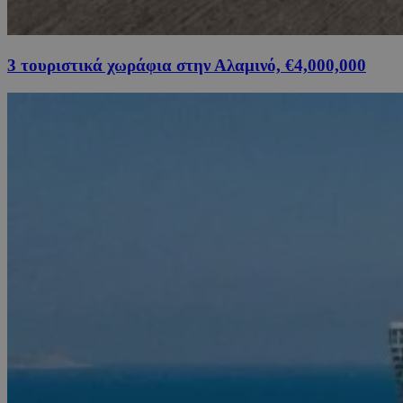
3 τουριστικά χωράφια στην Αλαμινό, €4,000,000