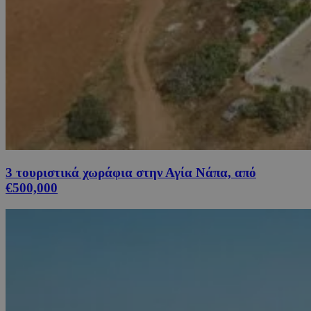
3 τουριστικά χωράφια στην Αγία Νάπα, από
€500,000