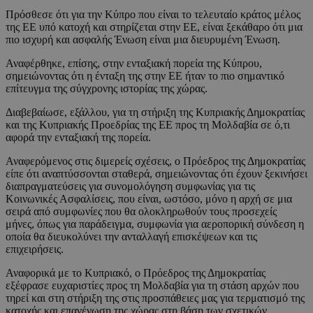
Πρόσθεσε ότι για την Κύπρο που είναι το τελευταίο κράτος μέλος
της ΕΕ υπό κατοχή και στηρίζεται στην ΕΕ, είναι ξεκάθαρο ότι μια
πιο ισχυρή και ασφαλής Ένωση είναι μια διευρυμένη Ένωση.
Αναφέρθηκε, επίσης, στην ενταξιακή πορεία της Κύπρου,
σημειώνοντας ότι η ένταξη της στην ΕΕ ήταν το πιο σημαντικό
επίτευγμα της σύγχρονης ιστορίας της χώρας.
Διαβεβαίωσε, εξάλλου, για τη στήριξη της Κυπριακής Δημοκρατίας
και της Κυπριακής Προεδρίας της ΕΕ προς τη Μολδαβία σε ό,τι
αφορά την ενταξιακή της πορεία.
Αναφερόμενος στις διμερείς σχέσεις, ο Πρόεδρος της Δημοκρατίας
είπε ότι αναπτύσσονται σταθερά, σημειώνοντας ότι έχουν ξεκινήσει
διαπραγματεύσεις για συνομολόγηση συμφωνίας για τις
Κοινωνικές Ασφαλίσεις, που είναι, ωστόσο, μόνο η αρχή σε μια
σειρά από συμφωνίες που θα ολοκληρωθούν τους προσεχείς
μήνες, όπως για παράδειγμα, συμφωνία για αεροπορική σύνδεση η
οποία θα διευκολύνει την ανταλλαγή επισκέψεων και τις
επιχειρήσεις.
Αναφορικά με το Κυπριακό, ο Πρόεδρος της Δημοκρατίας
εξέφρασε ευχαριστίες προς τη Μολδαβία για τη στάση αρχών που
τηρεί και στη στήριξη της στις προσπάθειες μας για τερματισμό της
κατοχής και επανένωση της χώρας στη βάση των σχετικών