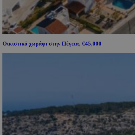
Οικιστικό χωράφι στην Πέγεια, €45,000