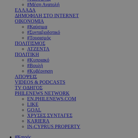
#Μέση Ανατολή
ΕΛΛΑΔΑ
ΔΗΜΟΦΙΛΗ ΣΤΟ INTERNET
ΟΙΚΟΝΟΜΙΑ
#Καύσιμα
#Συνταξιοδοτικό
#Τουρισμός
ΠΟΛΙΤΙΣΜΟΣ
ΑΤΖΕΝΤΑ
ΠΟΛΙΤΙΚΗ
#Κυπριακό
#Βουλή
#Κυβέρνηση
ΑΠΟΨΕΙΣ
VIDEOS & PODCASTS
TV ΟΔΗΓΟΣ
PHILENEWS NETWORK
EN.PHILENEWS.COM
LIKE
GOAL
ΧΡΥΣΕΣ ΣΥΝΤΑΓΕΣ
KARIERA
IN-CYPRUS PROPERTY
#Καιρός