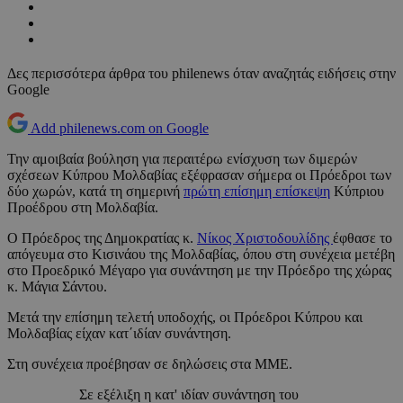
Δες περισσότερα άρθρα του philenews όταν αναζητάς ειδήσεις στην
Google
Add philenews.com on Google
Την αμοιβαία βούληση για περαιτέρω ενίσχυση των διμερών
σχέσεων Κύπρου Μολδαβίας εξέφρασαν σήμερα οι Πρόεδροι των
δύο χωρών, κατά τη σημερινή
πρώτη επίσημη επίσκεψη
Κύπριου
Προέδρου στη Μολδαβία.
Ο Πρόεδρος της Δημοκρατίας κ.
Νίκος Χριστοδουλίδης
έφθασε το
απόγευμα στο Κισινάου της Μολδαβίας, όπου στη συνέχεια μετέβη
στο Προεδρικό Μέγαρο για συνάντηση με την Πρόεδρο της χώρας
κ. Μάγια Σάντου.
Μετά την επίσημη τελετή υποδοχής, οι Πρόεδροι Κύπρου και
Μολδαβίας είχαν κατ΄ιδίαν συνάντηση.
Στη συνέχεια προέβησαν σε δηλώσεις στα ΜΜΕ.
Σε εξέλιξη η κατ' ιδίαν συνάντηση του