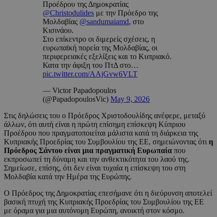
Προέδρου της Δημοκρατίας
@Christodulides
με την Πρόεδρο της
Μολδαβίας
@sandumaiamd
, στο
Κισινάου.
Στο επίκεντρο οι διμερείς σχέσεις, η
ευρωπαϊκή πορεία της Μολδαβίας, οι
περιφερειακές εξελίξεις και το Κυπριακό.
Κατα την άφιξη του ΠτΔ στο…
pic.twitter.com/AAjGvw6VLT
— Victor Papadopoulos
(@PapadopoulosVic)
May 9, 2026
Στις δηλώσεις του ο Πρόεδρος Χριστοδουλίδης ανέφερε, μεταξύ
άλλων, ότι αυτή είναι η πρώτη επίσημη επίσκεψη Κύπριου
Προέδρου που πραγματοποιείται μάλιστα κατά τη διάρκεια της
Κυπριακής Προεδρίας του Συμβουλίου της ΕΕ, σημειώνοντας ότι
η
Πρόεδρος Σάντου είναι μια πραγματική Ευρωπαία
που
εκπροσωπεί τη δύναμη και την ανθεκτικότητα του λαού της.
Σημείωσε, επίσης, ότι δεν είναι τυχαία η επίσκεψη του στη
Μολδαβία κατά την Ημέρα της Ευρώπης.
Ο Πρόεδρος της Δημοκρατίας επεσήμανε ότι η διεύρυνση αποτελεί
βασική πτυχή της Κυπριακής Προεδρίας του Συμβουλίου της ΕΕ
με όραμα για μια αυτόνομη Ευρώπη, ανοικτή στον κόσμο.