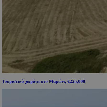
Τουριστικό χωράφι στο Μαρώνι, €225,000