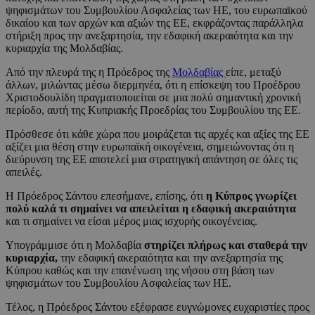
ψηφισμάτων του Συμβουλίου Ασφαλείας των ΗΕ, του ευρωπαϊκού
δικαίου και των αρχών και αξιών της ΕΕ, εκφράζοντας παράλληλα
στήριξη προς την ανεξαρτησία, την εδαφική ακεραιότητα και την
κυριαρχία της Μολδαβίας.
Από την πλευρά της η Πρόεδρος της
Μολδαβίας
είπε, μεταξύ
άλλων, μιλώντας μέσω διερμηνέα, ότι η επίσκεψη του Προέδρου
Χριστοδουλίδη πραγματοποιείται σε μια πολύ σημαντική χρονική
περίοδο, αυτή της Κυπριακής Προεδρίας του Συμβουλίου της ΕΕ.
Πρόσθεσε ότι κάθε χώρα που μοιράζεται τις αρχές και αξίες της ΕΕ
αξίζει μια θέση στην ευρωπαϊκή οικογένεια, σημειώνοντας ότι η
διεύρυνση της ΕΕ αποτελεί μια στρατηγική απάντηση σε όλες τις
απειλές.
Η Πρόεδρος Σάντου επεσήμανε, επίσης, ότι
η Κύπρος γνωρίζει
πολύ καλά τι σημαίνει να απειλείται η εδαφική ακεραιότητα
και τι σημαίνει να είσαι μέρος μιας ισχυρής οικογένειας.
Υπογράμμισε ότι η Μολδαβία
στηρίζει πλήρως και σταθερά την
κυριαρχία,
την εδαφική ακεραιότητα και την ανεξαρτησία της
Κύπρου καθώς και την επανένωση της νήσου στη βάση των
ψηφισμάτων του Συμβουλίου Ασφαλείας των ΗΕ.
Τέλος, η Πρόεδρος Σάντου εξέφρασε ευγνώμονες ευχαριστίες προς