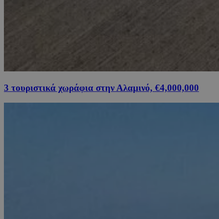
3 τουριστικά χωράφια στην Αλαμινό, €4,000,000