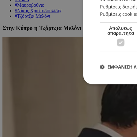
#Μαυροβούνιο
Ρυθμίσεις διαφή
#Νίκος Χριστοδουλίδης
Ρυθμίσεις cookie
#Τζόρτζια Μελόνι
Στην Κύπρο η Τζόρτζια Μελόνι και ο Πρόεδρος Μαυρ
Απολυτως
απαραιτητα
ΕΜΦΑΝΙΣΗ 