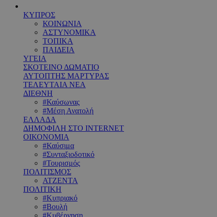
ΚΥΠΡΟΣ
ΚΟΙΝΩΝΙΑ
ΑΣΤΥΝΟΜΙΚΑ
ΤΟΠΙΚΑ
ΠΑΙΔΕΙΑ
ΥΓΕΙΑ
ΣΚΟΤΕΙΝΟ ΔΩΜΑΤΙΟ
ΑΥΤΟΠΤΗΣ ΜΑΡΤΥΡΑΣ
ΤΕΛΕΥΤΑΙΑ ΝΕΑ
ΔΙΕΘΝΗ
#Καύσωνας
#Μέση Ανατολή
ΕΛΛΑΔΑ
ΔΗΜΟΦΙΛΗ ΣΤΟ INTERNET
ΟΙΚΟΝΟΜΙΑ
#Καύσιμα
#Συνταξιοδοτικό
#Τουρισμός
ΠΟΛΙΤΙΣΜΟΣ
ΑΤΖΕΝΤΑ
ΠΟΛΙΤΙΚΗ
#Κυπριακό
#Βουλή
#Κυβέρνηση