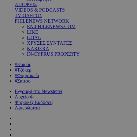
ΑΠΟΨΕΙΣ
VIDEOS & PODCASTS
TV ΟΔΗΓΟΣ
PHILENEWS NETWORK
EN.PHILENEWS.COM
LIKE
GOAL
ΧΡΥΣΕΣ ΣΥΝΤΑΓΕΣ
KARIERA
IN-CYPRUS PROPERTY
#Καιρός
#Τζόκερ
#Φαρμακεία
#Σκίτσο
Εγγραφή στο Newsletter
Αρχείο Φ
Ψηφιακές Εκδόσεις
Αφιερώματα