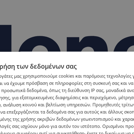
ρήση των δεδομένων σας
εργάτες μας χρησιμοποιούμε cookies και παρόμοιες τεχνολογίες 
ι να έχουμε πρόσβαση σε πληροφορίες στη συσκευή σας και να
 προσωπικά δεδομένα, όπως τη διεύθυνση IP σας, μοναδικά αν
σης, για εξατομικευμένες διαφημίσεις και περιεχόμενο, μέτρη
υ, ανάλυση κοινού και βελτίωση υπηρεσιών.
Προμηθευτές τρίτων
 να επεξεργάζονται τα δεδομένα σας για αυτούς και άλλους σκο
ένης της χρήσης ακριβών δεδομένων γεωεντοπισμού και χαρα
λογές σας ισχύουν μόνο για αυτόν τον ιστότοπο. Ορισμένοι πρ
 έννομο συμφέρον αντί για συγκατάθεση· έχετε το δικαίωμα να α