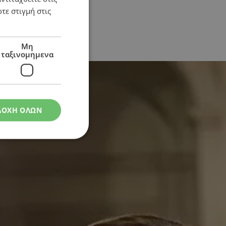
τε στιγμή στις
 σχέσεων
Μη
ταξινομημενα
ΔΟΧΗ ΟΛΩΝ