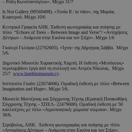
– Ρόδη Κωνσταντόγλου». Μέχρι 31/7
Is Not Gallery (99569498). «Τοπία II / in vitro», της Μαρίας
Κοφτερού. Μέχρι 10/6
Κεντρικά Γραφεία ΑΗΚ. Έκθεση φωτογραφίας και ποίησης με
τίτλο “Echoes of Trees – Between Image and Verse”/ «Αντηχήσεις
Δέντρων – Ανάμεσα στην Εικόνα και τον Στίχο». Μέχρι 1/6
Γκαλερί Γκλόρια (22762605). «Ίχνη» της Δήμητρας Σάββα. Μέχρι
5/6.
Δημοτικό Μουσείο Χαρακτικής Χαμπή. Η έκθεση «Μεσόγειος»
περιλαμβάνει έργα από τη συλλογή του Αντρέα Νίκολας. Μέχρι
25/7
www.hambismuseum.cy
.
Ινστιτούτο Γκαίτε (22674606). Ομαδική έκθεση με τίτλο «Between
Imagination and Hope». Μέχρι 5/6.
Μουσείο Μοντέρνας και Σύγχρονης Τέχνης (Κρατική Πινακοθήκη
Σύγχρονης Τέχνης – ΣΠΕΛ- 22479600). Ομαδική έκθεση με 50
καλλιτέχνες με τίτλο «Αγροποιητική: χώματα/ σώματα». Μέχρι
30/6.
Στρόβολος, ΑΗΚ. Έκθεση φωτογραφίας και ποίησης με τίτλο
«Αντηχήσεις Δέντρων – Ανάμεσα στην Εικόνα και τον Στίχο».