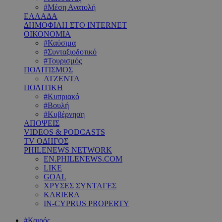
#Μέση Ανατολή
ΕΛΛΑΔΑ
ΔΗΜΟΦΙΛΗ ΣΤΟ INTERNET
ΟΙΚΟΝΟΜΙΑ
#Καύσιμα
#Συνταξιοδοτικό
#Τουρισμός
ΠΟΛΙΤΙΣΜΟΣ
ΑΤΖΕΝΤΑ
ΠΟΛΙΤΙΚΗ
#Κυπριακό
#Βουλή
#Κυβέρνηση
ΑΠΟΨΕΙΣ
VIDEOS & PODCASTS
TV ΟΔΗΓΟΣ
PHILENEWS NETWORK
EN.PHILENEWS.COM
LIKE
GOAL
ΧΡΥΣΕΣ ΣΥΝΤΑΓΕΣ
KARIERA
IN-CYPRUS PROPERTY
#Καιρός