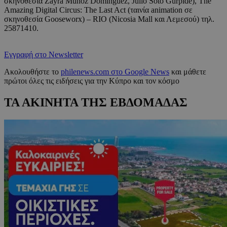
σκηνοθεσία Zayra Munoz Dominguez, Julio Soto Gurpide), The
Amazing Digital Circus: The Last Act (ταινία animation σε
σκηνοθεσία Gooseworx) – RIO (Nicosia Mall και Λεμεσού) τηλ.
25871410.
Εγγραφή στο Newsletter
Ακολουθήστε το
philenews.com στο Google News
και μάθετε
πρώτοι όλες τις ειδήσεις για την Κύπρο και τον κόσμο
ΤΑ ΑΚΙΝΗΤΑ ΤΗΣ ΕΒΔΟΜΑΔΑΣ