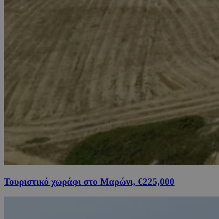
Τουριστικό χωράφι στο Μαρώνι, €225,000