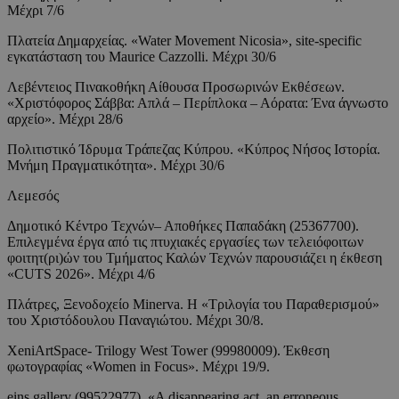
Μέχρι 7/6
Πλατεία Δημαρχείας. «Water Movement Nicosia», site-specific
εγκατάσταση του Maurice Cazzolli. Μέχρι 30/6
Λεβέντειος Πινακοθήκη Αίθουσα Προσωρινών Εκθέσεων.
«Χριστόφορος Σάββα: Απλά – Περίπλοκα – Αόρατα: Ένα άγνωστο
αρχείο». Μέχρι 28/6
Πολιτιστικό Ίδρυμα Τράπεζας Κύπρου. «Κύπρος Νήσος Ιστορία.
Μνήμη Πραγματικότητα». Μέχρι 30/6
Λεμεσός
Δημοτικό Κέντρο Τεχνών– Αποθήκες Παπαδάκη (25367700).
Επιλεγμένα έργα από τις πτυχιακές εργασίες των τελειόφοιτων
φοιτητ(ρι)ών του Τμήματος Καλών Τεχνών παρουσιάζει η έκθεση
«CUTS 2026». Μέχρι 4/6
Πλάτρες, Ξενοδοχείο Minerva. Η «Τριλογία του Παραθερισμού»
του Χριστόδουλου Παναγιώτου. Μέχρι 30/8.
XeniArtSpace- Trilogy West Tower (99980009). Έκθεση
φωτογραφίας «Women in Focus». Μέχρι 19/9.
eins gallery (99522977). «A disappearing act, an erroneous