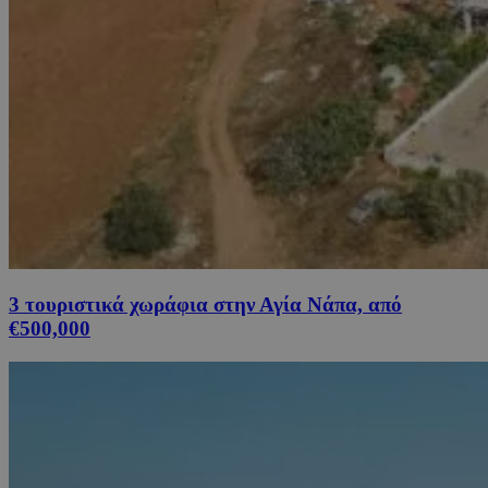
3 τουριστικά χωράφια στην Αγία Νάπα, από
€500,000