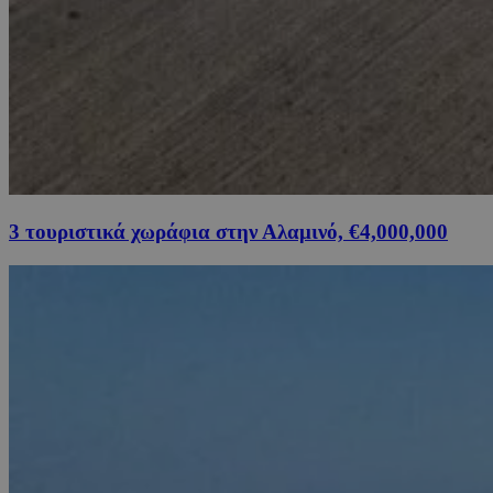
3 τουριστικά χωράφια στην Αλαμινό, €4,000,000