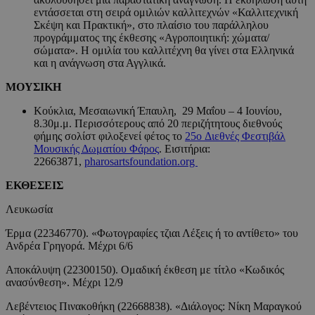
εντάσσεται στη σειρά ομιλιών καλλιτεχνών «Καλλιτεχνική
Σκέψη και Πρακτική», στο πλαίσιο του παράλληλου
προγράμματος της έκθεσης «Αγροποιητική: χώματα/
σώματα». Η ομιλία του καλλιτέχνη θα γίνει στα Ελληνικά
και η ανάγνωση στα Αγγλικά.
ΜΟΥΣΙΚΗ
Κούκλια, Μεσαιωνική Έπαυλη, 29 Μαΐου – 4 Ιουνίου,
8.30μ.μ. Περισσότερους από 20 περιζήτητους διεθνούς
φήμης σολίστ φιλοξενεί φέτος το
25ο Διεθνές Φεστιβάλ
Μουσικής Δωματίου Φάρος
. Εισιτήρια:
22663871,
pharosartsfoundation.org
EΚΘΕΣΕΙΣ
Λευκωσία
Έρμα (22346770). «Φωτογραφίες τζιαι Λέξεις ή το αντίθετο» του
Ανδρέα Γρηγορά. Μέχρι 6/6
Αποκάλυψη (22300150). Ομαδική έκθεση με τίτλο «Κωδικός
ανασύνθεση». Μέχρι 12/9
Λεβέντειος Πινακοθήκη (22668838). «Διάλογος: Νίκη Μαραγκού