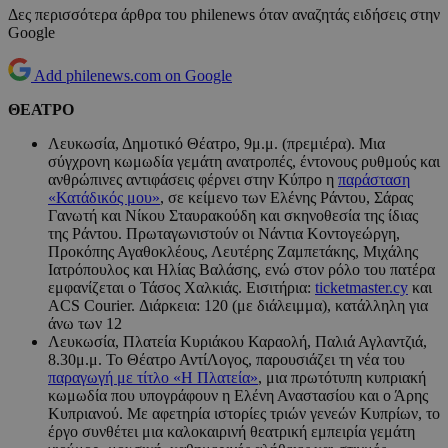
Δες περισσότερα άρθρα του philenews όταν αναζητάς ειδήσεις στην
Google
Add philenews.com on Google
ΘΕΑΤΡΟ
Λευκωσία, Δημοτικό Θέατρο, 9μ.μ. (πρεμιέρα). Μια
σύγχρονη κωμωδία γεμάτη ανατροπές, έντονους ρυθμούς και
ανθρώπινες αντιφάσεις φέρνει στην Κύπρο η
παράσταση
«Κατάδικός μου»
, σε κείμενο των Ελένης Ράντου, Σάρας
Γανωτή και Νίκου Σταυρακούδη και σκηνοθεσία της ίδιας
της Ράντου. Πρωταγωνιστούν οι Νάντια Κοντογεώργη,
Προκόπης Αγαθοκλέους, Λευτέρης Ζαμπετάκης, Μιχάλης
Ιατρόπουλος και Ηλίας Βαλάσης, ενώ στον ρόλο του πατέρα
εμφανίζεται ο Τάσος Χαλκιάς. Εισιτήρια:
ticketmaster.cy
και
ACS Courier. Διάρκεια: 120 (με διάλειμμα), κατάλληλη για
άνω των 12
Λευκωσία, Πλατεία Κυριάκου Καραολή, Παλιά Αγλαντζιά,
8.30μ.μ. Το Θέατρο ΑντίΛογος, παρουσιάζει τη νέα του
παραγωγή με τίτλο «Η Πλατεία»
, μια πρωτότυπη κυπριακή
κωμωδία που υπογράφουν η Ελένη Αναστασίου και ο Άρης
Κυπριανού. Με αφετηρία ιστορίες τριών γενεών Κυπρίων, το
έργο συνθέτει μια καλοκαιρινή θεατρική εμπειρία γεμάτη