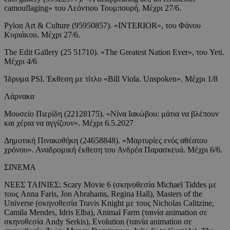
camouflaging» του Λεόντιου Τουμπουρή. Μέχρι 27/6.
Pylon Art & Culture (95950857). «INTERIOR», του Φάνου
Κυριάκου. Μέχρι 27/6.
The Edit Gallery (25 51710). «The Greatest Nation Ever», του Yeti.
Μέχρι 4/6
Ίδρυμα PSI. Έκθεση με τίτλο «Bill Viola. Unspoken». Μέχρι 1/8
Λάρνακα
Μουσείο Πιερίδη (22128175). «Νίνα Ιακώβου: μάτια να βλέπουν
και χέρια να αγγίζουν». Μέχρι 6.5.2027
Δημοτική Πινακοθήκη (24658848). «Μαρτυρίες ενός αθέατου
χρόνου». Αναδρομική έκθεση του Ανδρέα Παρασκευά. Μέχρι 6/6.
ΣΙΝΕΜΑ
ΝΕΕΣ ΤΑΙΝΙΕΣ: Scary Movie 6 (σκηνοθεσία Michael Tiddes με
τους Anna Faris, Jon Abrahams, Regina Hall), Masters of the
Universe (σκηνοθεσία Travis Knight με τους Nicholas Calitzine,
Camila Mendes, Idris Elba), Animal Farm (ταινία animation σε
σκηνοθεσία Andy Serkis), Evolution (ταινία animation σε