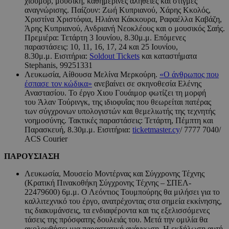
χιούμορ, μουσική, καθημερινές αλήθειες και στιγμές
αναγνώρισης. Παίζουν: Ζωή Κυπριανού, Χάρης Κκολός,
Χριστίνα Χριστόφια, Ηλιάνα Κάκκουρα, Ραφαέλλα Καβάζη,
Άρης Κυπριανού, Ανδριανή Νεοκλέους και ο μουσικός Σαής.
Πρεμιέρα: Τετάρτη 3 Ιουνίου, 8.30μ.μ. Επόμενες
παραστάσεις: 10, 11, 16, 17, 24 και 25 Ιουνίου,
8.30μ.μ. Εισιτήρια:
Soldout Tickets
και καταστήματα
Stephanis, 99251331
Λευκωσία, Αίθουσα Μελίνα Μερκούρη.
«Ο άνθρωπος που
έσπασε τον κώδικα»
ανεβαίνει σε σκηνοθεσία Ελένης
Αναστασίου. Το έργο Χιου Γουάιμορ φωτίζει τη μορφή
του Άλαν Τούρινγκ, της ιδιοφυΐας που θεωρείται πατέρας
των σύγχρονων υπολογιστών και θεμελιωτής της τεχνητής
νοημοσύνης. Τακτικές παραστάσεις: Τετάρτη, Πέμπτη και
Παρασκευή, 8.30μ.μ. Εισιτήρια:
ticketmaster.cy
/ 7777 7040/
ACS Courier
ΠΑΡΟΥΣΙΑΣΗ
Λευκωσία, Μουσείο Μοντέρνας και Σύγχρονης Τέχνης
(Κρατική Πινακοθήκη Σύγχρονης Τέχνης – ΣΠΕΛ-
22479600) 6μ.μ. Ο Λεόντιος Τουμπούρης θα μιλήσει για το
καλλιτεχνικό του έργο, ανατρέχοντας στα σημεία εκκίνησης,
τις διακυμάνσεις, τα ενδιαφέροντα και τις εξελισσόμενες
τάσεις της πρόσφατης δουλειάς του. Μετά την ομιλία θα
ακολουθήσει μια παραστατική ανάγνωση. Η εκδήλωση αυτή