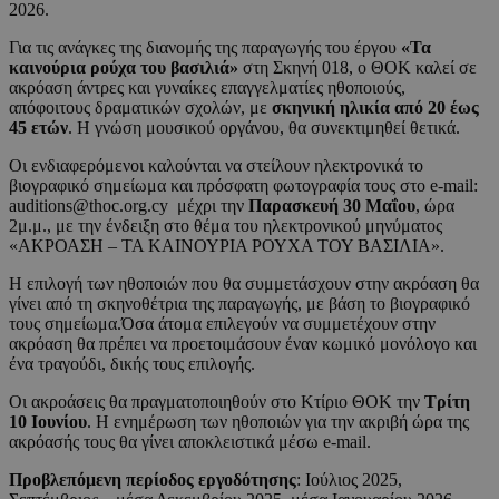
2026.
Για τις ανάγκες της διανομής της παραγωγής του έργου
«Τα
καινούρια ρούχα του βασιλιά»
στη Σκηνή 018, ο ΘΟΚ καλεί σε
ακρόαση άντρες και γυναίκες επαγγελματίες ηθοποιούς,
απόφοιτους δραματικών σχολών, με
σκηνική ηλικία από 20 έως
45 ετών
. Η γνώση μουσικού οργάνου, θα συνεκτιμηθεί θετικά.
Οι ενδιαφερόμενοι καλούνται να στείλουν ηλεκτρονικά το
βιογραφικό σημείωμα και πρόσφατη φωτογραφία τους στο e-mail:
auditions@thoc.org.cy μέχρι την
Παρασκευή 30 Μαΐου
, ώρα
2μ.μ., με την ένδειξη στο θέμα του ηλεκτρονικού μηνύματος
«ΑΚΡΟΑΣΗ – ΤΑ ΚΑΙΝΟΥΡΙΑ ΡΟΥΧΑ ΤΟΥ ΒΑΣΙΛΙΑ».
Η επιλογή των ηθοποιών που θα συμμετάσχουν στην ακρόαση θα
γίνει από τη σκηνοθέτρια της παραγωγής, με βάση το βιογραφικό
τους σημείωμα.Όσα άτομα επιλεγούν να συμμετέχουν στην
ακρόαση θα πρέπει να προετοιμάσουν έναν κωμικό μονόλογο και
ένα τραγούδι, δικής τους επιλογής.
Οι ακροάσεις θα πραγματοποιηθούν στο Κτίριο ΘΟΚ την
Τρίτη
10 Ιουνίου
. H ενημέρωση των ηθοποιών για την ακριβή ώρα της
ακρόασής τους θα γίνει αποκλειστικά μέσω e-mail.
Προβλεπόμενη περίοδος εργοδότησης
: Ιούλιος 2025,