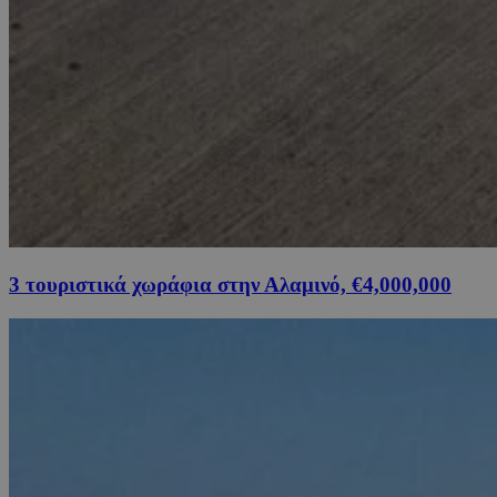
3 τουριστικά χωράφια στην Αλαμινό, €4,000,000