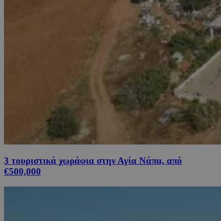
3 τουριστικά χωράφια στην Αγία Νάπα, από
€500,000