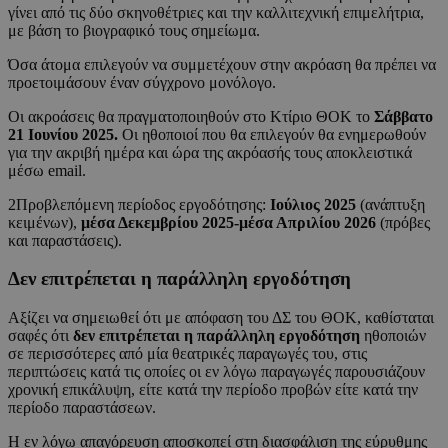
γίνει από τις δύο σκηνοθέτριες και την καλλιτεχνική επιμελήτρια,
με βάση το βιογραφικό τους σημείωμα.
Όσα άτομα επιλεγούν να συμμετέχουν στην ακρόαση θα πρέπει να
προετοιμάσουν έναν σύγχρονο μονόλογο.
Οι ακροάσεις θα πραγματοποιηθούν στο Κτίριο ΘΟΚ το
Σάββατο
21 Ιουνίου 2025.
Οι ηθοποιοί που θα επιλεγούν θα ενημερωθούν
για την ακριβή ημέρα και ώρα της ακρόασής τους αποκλειστικά
μέσω email.
2Προβλεπόμενη περίοδος εργοδότησης:
Ιούλιος 2025
(ανάπτυξη
κειμένων),
μέσα Δεκεμβρίου 2025-μέσα Απριλίου 2026
(πρόβες
και παραστάσεις).
Δεν επιτρέπεται η παράλληλη εργοδότηση
Αξίζει να σημειωθεί ότι με απόφαση του ΔΣ του ΘΟΚ, καθίσταται
σαφές ότι
δεν επιτρέπεται η παράλληλη εργοδότηση
ηθοποιών
σε περισσότερες από μία θεατρικές παραγωγές του, στις
περιπτώσεις κατά τις οποίες οι εν λόγω παραγωγές παρουσιάζουν
χρονική επικάλυψη, είτε κατά την περίοδο προβών είτε κατά την
περίοδο παραστάσεων.
Η εν λόγω απαγόρευση αποσκοπεί στη διασφάλιση της εύρυθμης