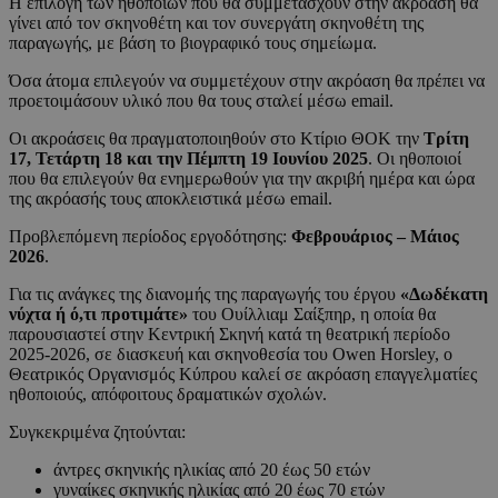
Η επιλογή των ηθοποιών που θα συμμετάσχουν στην ακρόαση θα
γίνει από τον σκηνοθέτη και τον συνεργάτη σκηνοθέτη της
παραγωγής, με βάση το βιογραφικό τους σημείωμα.
Όσα άτομα επιλεγούν να συμμετέχουν στην ακρόαση θα πρέπει να
προετοιμάσουν υλικό που θα τους σταλεί μέσω email.
Οι ακροάσεις θα πραγματοποιηθούν στο Κτίριο ΘΟΚ την
Τρίτη
17, Τετάρτη 18 και την Πέμπτη 19 Ιουνίου 2025
. Οι ηθοποιοί
που θα επιλεγούν θα ενημερωθούν για την ακριβή ημέρα και ώρα
της ακρόασής τους αποκλειστικά μέσω email.
Προβλεπόμενη περίοδος εργοδότησης:
Φεβρουάριος – Μάιος
2026
.
Για τις ανάγκες της διανομής της παραγωγής του έργου
«Δωδέκατη
νύχτα ή ό,τι προτιμάτε»
του Ουίλλιαμ Σαίξπηρ, η οποία θα
παρουσιαστεί στην Κεντρική Σκηνή κατά τη θεατρική περίοδο
2025-2026, σε διασκευή και σκηνοθεσία του Owen Horsley, ο
Θεατρικός Οργανισμός Κύπρου καλεί σε ακρόαση επαγγελματίες
ηθοποιούς, απόφοιτους δραματικών σχολών.
Συγκεκριμένα ζητούνται:
άντρες σκηνικής ηλικίας από 20 έως 50 ετών
γυναίκες σκηνικής ηλικίας από 20 έως 70 ετών