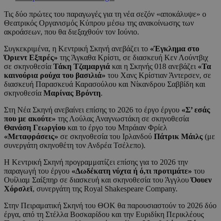
Τις δύο πρώτες του παραγωγές για τη νέα σεζόν «αποκάλυψε» ο
Θεατρικός Οργανισμός Κύπρου μέσω της ανακοίνωσης των
ακροάσεων, που θα διεξαχθούν τον Ιούνιο.
Συγκεκριμένα, η Κεντρική Σκηνή ανεβάζει το
«Έγκλημα στο
Όριεντ Εξπρές»
της Άγκαθα Κρίστι, σε διασκευή Κεν Λούντβιχ
σε σκηνοθεσία
Τάκη Τζαμαργιά
και η Σκηνής 018 ανεβάζει
«Τα
καινούρια ρούχα του βασιλιά»
του Χανς Κρίστιαν Άντερσεν, σε
διασκευή Παρασκευά Καρασούλου και Νίκανδρου Σαββίδη και
σκηνοθεσία
Μαρίνας Βρόντη
.
Στη Νέα Σκηνή ανεβαίνει επίσης το 2026 το έργο έργου
«Σ’ εσάς
που με ακούτε»
της Λούλας Αναγνωστάκη σε σκηνοθεσία
Θανάση Γεωργίου
και το έργο του Μπράιαν Φρίελ
«Μεταφράσεις»
σε σκηνοθεσία του Ιρλανδού
Πάτρικ Μάιλς
(με
συνεργάτη σκηνοθέτη τον Ανδρέα Τσέλεπο).
Η Κεντρική Σκηνή προγραμματίζει επίσης για το 2026 την
παραγωγή του έργου
«Δωδέκατη νύχτα ή ό,τι προτιμάτε»
του
Ουίλιαμ Σαίξπηρ σε διασκευή και σκηνοθεσία του Άγγλου
Όουεν
Χόρσλεϊ
, συνεργάτη της Royal Shakespeare Company.
Στην Πειραματική Σκηνή του ΘΟΚ θα παρουσιαστούν το 2026 δύο
έργα, από τη Στέλλα Βοσκαρίδου και την Ευριδίκη Περικλέους