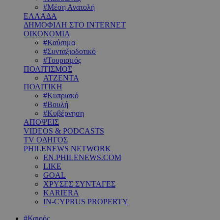
#Μέση Ανατολή
ΕΛΛΑΔΑ
ΔΗΜΟΦΙΛΗ ΣΤΟ INTERNET
ΟΙΚΟΝΟΜΙΑ
#Καύσιμα
#Συνταξιοδοτικό
#Τουρισμός
ΠΟΛΙΤΙΣΜΟΣ
ΑΤΖΕΝΤΑ
ΠΟΛΙΤΙΚΗ
#Κυπριακό
#Βουλή
#Κυβέρνηση
ΑΠΟΨΕΙΣ
VIDEOS & PODCASTS
TV ΟΔΗΓΟΣ
PHILENEWS NETWORK
EN.PHILENEWS.COM
LIKE
GOAL
ΧΡΥΣΕΣ ΣΥΝΤΑΓΕΣ
KARIERA
IN-CYPRUS PROPERTY
#Καιρός