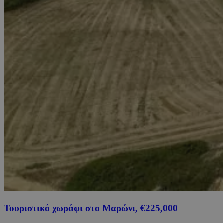
Τουριστικό χωράφι στο Μαρώνι, €225,000