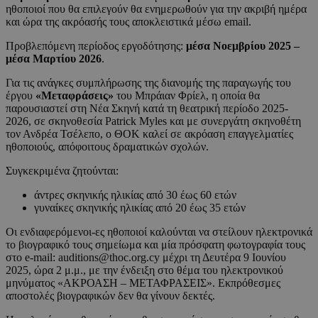
ηθοποιοί που θα επιλεγούν θα ενημερωθούν για την ακριβή ημέρα
και ώρα της ακρόασής τους αποκλειστικά μέσω email.
Προβλεπόμενη περίοδος εργοδότησης:
μέσα Νοεμβρίου 2025 –
μέσα Μαρτίου 2026
.
Για τις ανάγκες συμπλήρωσης της διανομής της παραγωγής του
έργου
«Μεταφράσεις»
του Μπράιαν Φρίελ, η οποία θα
παρουσιαστεί στη Νέα Σκηνή κατά τη θεατρική περίοδο 2025-
2026, σε σκηνοθεσία Patrick Myles και με συνεργάτη σκηνοθέτη
τον Ανδρέα Τσέλεπο, ο ΘΟΚ καλεί σε ακρόαση επαγγελματίες
ηθοποιούς, απόφοιτους δραματικών σχολών.
Συγκεκριμένα ζητούνται:
άντρες σκηνικής ηλικίας από 30 έως 60 ετών
γυναίκες σκηνικής ηλικίας από 20 έως 35 ετών
Οι ενδιαφερόμενοι-ες ηθοποιοί καλούνται να στείλουν ηλεκτρονικά
το βιογραφικό τους σημείωμα και μία πρόσφατη φωτογραφία τους
στο e-mail: auditions@thoc.org.cy μέχρι τη Δευτέρα 9 Ιουνίου
2025, ώρα 2 μ.μ., με την ένδειξη στο θέμα του ηλεκτρονικού
μηνύματος «ΑΚΡΟΑΣΗ – ΜΕΤΑΦΡΑΣΕΙΣ». Εκπρόθεσμες
αποστολές βιογραφικών δεν θα γίνουν δεκτές.