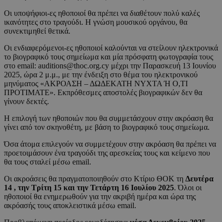
Οι υποψήφιοι-ες ηθοποιοί θα πρέπει να διαθέτουν πολύ καλές
ικανότητες στο τραγούδι. Η γνώση μουσικού οργάνου, θα
συνεκτιμηθεί θετικά.
Οι ενδιαφερόμενοι-ες ηθοποιοί καλούνται να στείλουν ηλεκτρονικά
το βιογραφικό τους σημείωμα και μία πρόσφατη φωτογραφία τους
στο email: auditions@thoc.org.cy μέχρι την Παρασκευή 13 Ιουνίου
2025, ώρα 2 μ.μ., με την ένδειξη στο θέμα του ηλεκτρονικού
μηνύματος «ΑΚΡΟΑΣΗ – ΔΩΔΕΚΑΤΗ ΝΥΧΤΑ Ή Ο,ΤΙ
ΠΡΟΤΙΜΑΤΕ». Εκπρόθεσμες αποστολές βιογραφικών δεν θα
γίνουν δεκτές.
Η επιλογή των ηθοποιών που θα συμμετάσχουν στην ακρόαση θα
γίνει από τον σκηνοθέτη, με βάση το βιογραφικό τους σημείωμα.
Όσα άτομα επιλεγούν να συμμετέχουν στην ακρόαση θα πρέπει να
προετοιμάσουν ένα τραγούδι της αρεσκείας τους και κείμενο που
θα τους σταλεί μέσω email.
Οι ακροάσεις θα πραγματοποιηθούν στο Κτίριο ΘΟΚ τη
Δευτέρα
14 , την Τρίτη 15 και την Τετάρτη 16 Ιουλίου 2025
. Όλοι οι
ηθοποιοί θα ενημερωθούν για την ακριβή ημέρα και ώρα της
ακρόασής τους αποκλειστικά μέσω email.