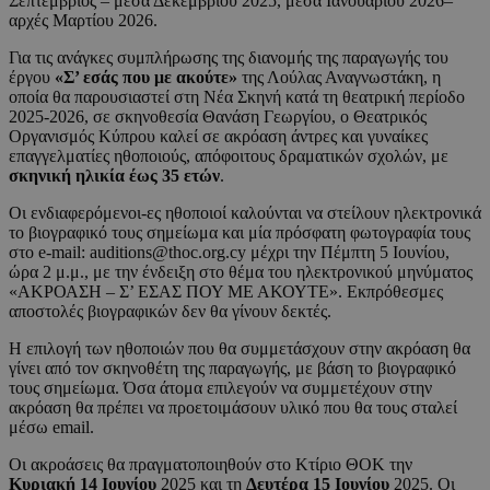
Σεπτέμβριος – μέσα Δεκεμβρίου 2025, μέσα Ιανουαρίου 2026–
αρχές Μαρτίου 2026.
Για τις ανάγκες συμπλήρωσης της διανομής της παραγωγής του
έργου
«Σ’ εσάς που με ακούτε»
της Λούλας Αναγνωστάκη, η
οποία θα παρουσιαστεί στη Νέα Σκηνή κατά τη θεατρική περίοδο
2025-2026, σε σκηνοθεσία Θανάση Γεωργίου, ο Θεατρικός
Οργανισμός Κύπρου καλεί σε ακρόαση άντρες και γυναίκες
επαγγελματίες ηθοποιούς, απόφοιτους δραματικών σχολών, με
σκηνική ηλικία έως 35 ετών
.
Οι ενδιαφερόμενοι-ες ηθοποιοί καλούνται να στείλουν ηλεκτρονικά
το βιογραφικό τους σημείωμα και μία πρόσφατη φωτογραφία τους
στο e-mail: auditions@thoc.org.cy μέχρι την Πέμπτη 5 Ιουνίου,
ώρα 2 μ.μ., με την ένδειξη στο θέμα του ηλεκτρονικού μηνύματος
«ΑΚΡΟΑΣΗ – Σ’ ΕΣΑΣ ΠΟΥ ΜΕ ΑΚΟΥΤΕ». Εκπρόθεσμες
αποστολές βιογραφικών δεν θα γίνουν δεκτές.
Η επιλογή των ηθοποιών που θα συμμετάσχουν στην ακρόαση θα
γίνει από τον σκηνοθέτη της παραγωγής, με βάση το βιογραφικό
τους σημείωμα. Όσα άτομα επιλεγούν να συμμετέχουν στην
ακρόαση θα πρέπει να προετοιμάσουν υλικό που θα τους σταλεί
μέσω email.
Οι ακροάσεις θα πραγματοποιηθούν στο Κτίριο ΘΟΚ την
Κυριακή 14 Ιουνίου
2025 και τη
Δευτέρα 15 Ιουνίου
2025. Οι