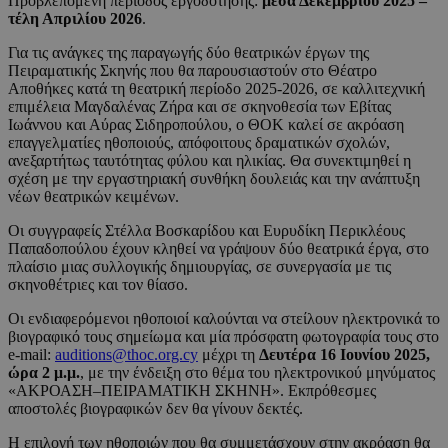
Προβλεπόμενη περίοδος εργοδότησης:
μέσα Δεκεμβρίου 2025 –
τέλη Απριλίου 2026
.
Για τις ανάγκες της παραγωγής δύο θεατρικών έργων της
Πειραματικής Σκηνής που θα παρουσιαστούν στο Θέατρο
Αποθήκες κατά τη θεατρική περίοδο 2025-2026, σε καλλιτεχνική
επιμέλεια Μαγδαλένας Ζήρα και σε σκηνοθεσία των Εβίτας
Ιωάννου και Αύρας Σιδηροπούλου, ο ΘΟΚ καλεί σε ακρόαση
επαγγελματίες ηθοποιούς, απόφοιτους δραματικών σχολών,
ανεξαρτήτως ταυτότητας φύλου και ηλικίας. Θα συνεκτιμηθεί η
σχέση με την εργαστηριακή συνθήκη δουλειάς και την ανάπτυξη
νέων θεατρικών κειμένων.
Οι συγγραφείς Στέλλα Βοσκαρίδου και Ευρυδίκη Περικλέους
Παπαδοπούλου έχουν κληθεί να γράψουν δύο θεατρικά έργα, στο
πλαίσιο μιας συλλογικής δημιουργίας, σε συνεργασία με τις
σκηνοθέτριες και τον θίασο.
Οι ενδιαφερόμενοι ηθοποιοί καλούνται να στείλουν ηλεκτρονικά το
βιογραφικό τους σημείωμα και μία πρόσφατη φωτογραφία τους στο
e-mail:
auditions@thoc.org.cy
μέχρι τη
Δευτέρα 16 Ιουνίου 2025,
ώρα 2 μ.μ.
, με την ένδειξη στο θέμα του ηλεκτρονικού μηνύματος
«ΑΚΡΟΑΣΗ–ΠΕΙΡΑΜΑΤΙΚΗ ΣΚΗΝΗ». Εκπρόθεσμες
αποστολές βιογραφικών δεν θα γίνουν δεκτές.
Η επιλογή των ηθοποιών που θα συμμετάσχουν στην ακρόαση θα