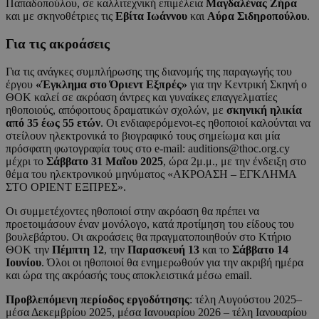
Παπαδοπούλου, σε καλλιτεχνική επιμέλεια
Μαγδαλένας Ζήρα
και με σκηνοθέτριες τις
Εβίτα Ιωάννου
και
Αύρα Σιδηροπούλου
.
Για τις ακροάσεις
Για τις ανάγκες συμπλήρωσης της διανομής της παραγωγής του
έργου
«Έγκλημα στο Όριεντ Εξπρές»
για την Κεντρική Σκηνή ο
ΘΟΚ καλεί σε ακρόαση άντρες και γυναίκες επαγγελματίες
ηθοποιούς, απόφοιτους δραματικών σχολών, με
σκηνική ηλικία
από 35 έως 55 ετών
. Οι ενδιαφερόμενοι-ες ηθοποιοί καλούνται να
στείλουν ηλεκτρονικά το βιογραφικό τους σημείωμα και μία
πρόσφατη φωτογραφία τους στο e-mail: auditions@thoc.org.cy
μέχρι το
Σάββατο 31 Μαΐου 2025
, ώρα 2μ.μ., με την ένδειξη στο
θέμα του ηλεκτρονικού μηνύματος «ΑΚΡΟΑΣΗ – ΕΓΚΛΗΜΑ
ΣΤΟ ΟΡΙΕΝΤ ΕΞΠΡΕΣ».
Οι συμμετέχοντες ηθοποιοί στην ακρόαση θα πρέπει να
προετοιμάσουν έναν μονόλογο, κατά προτίμηση του είδους του
βουλεβάρτου. Οι ακροάσεις θα πραγματοποιηθούν στο Κτήριο
ΘΟΚ την
Πέμπτη 12
, την
Παρασκευή 13
και το
Σάββατο 14
Ιουνίου
. Όλοι οι ηθοποιοί θα ενημερωθούν για την ακριβή ημέρα
και ώρα της ακρόασής τους αποκλειστικά μέσω email.
Προβλεπόμενη περίοδος εργοδότησης
: τέλη Αυγούστου 2025–
μέσα Δεκεμβρίου 2025, μέσα Ιανουαρίου 2026 – τέλη Ιανουαρίου