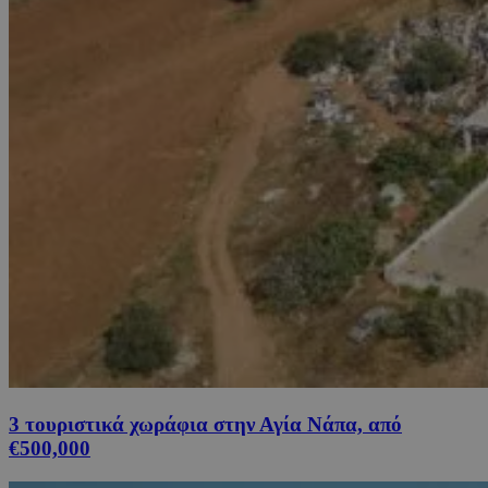
3 τουριστικά χωράφια στην Αγία Νάπα, από
€500,000