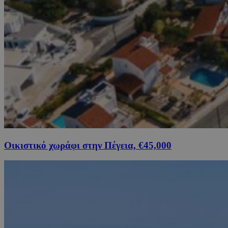
Οικιστικό χωράφι στην Πέγεια, €45,000