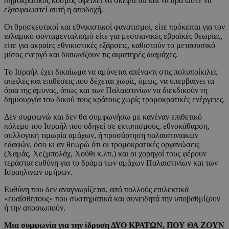
δημοκρατικός κόσμος οφείλει να σκέφτεται και να δρα ώστε να
εξασφαλιστεί αυτή η αποδοχή.
Οι θρησκευτικοί και εθνικιστικοί φανατισμοί, είτε πρόκειται για τον
ισλαμικό φονταμενταλισμό είτε για μεσσιανικές εβραϊκές θεωρίες,
είτε για ακραίες εθνικιστικές εξάρσεις, καθιστούν το μεταφυσικό
μίσος ενεργό και διαιωνίζουν τις αιματηρές διαμάχες.
Το Ισραήλ έχει δικαίωμα να αμύνεται απέναντι στις πολυποίκιλες
απειλές και επιθέσεις που δέχεται χωρίς, όμως, να υπερβαίνει τα
όρια της άμυνας, όπως και των Παλαιστινίων να διεκδικούν τη
δημιουργία του δικού τους κράτους χωρίς τρομοκρατικές ενέργειες.
Δεν συμφωνώ και δεν θα συμφωνήσω με κανέναν επιθετικό
πόλεμο του Ισραήλ που οδηγεί σε εκτοπισμούς, εθνοκάθαρση,
συλλογική τιμωρία αμάχων, ή προσάρτηση παλαιστινιακών
εδαφών, όσο κι αν θεωρώ ότι οι τρομοκρατικές οργανώσεις
(Χαμάς, Χεζμπολάχ, Χούθι κ.λπ.) και οι χορηγοί τους φέρουν
τεράστια ευθύνη για το δράμα των αμάχων Παλαιστινίων και των
Ισραηλινών ομήρων.
Ευθύνη που δεν αναγνωρίζεται, από πολλούς επιλεκτικά
«ευαίσθητους» που συστηματικά και συνειδητά την υποβαθμίζουν
ή την αποσιωπούν.
Μια συμφωνία για την ίδρυση ΔΥΟ ΚΡΑΤΩΝ, ΠΟΥ ΘΑ ΖΟΥΝ