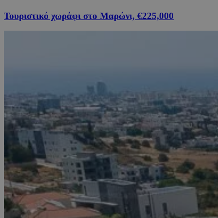
Τουριστικό χωράφι στο Μαρώνι, €225,000