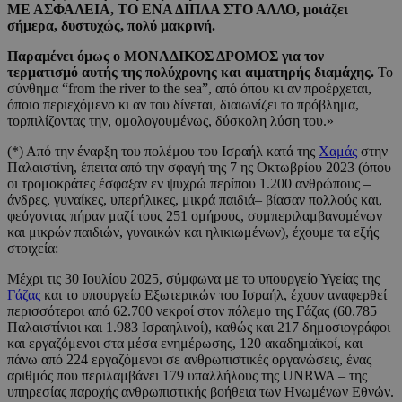
ΜΕ ΑΣΦΑΛΕΙΑ, ΤΟ ΕΝΑ ΔΙΠΛΑ ΣΤΟ ΑΛΛΟ, μοιάζει
σήμερα, δυστυχώς, πολύ μακρινή.
Παραμένει όμως ο ΜΟΝΑΔΙΚΟΣ ΔΡΟΜΟΣ για τον
τερματισμό αυτής της πολύχρονης και αιματηρής διαμάχης.
Το
σύνθημα “from the river to the sea”, από όπου κι αν προέρχεται,
όποιο περιεχόμενο κι αν του δίνεται, διαιωνίζει το πρόβλημα,
τορπιλίζοντας την, ομολογουμένως, δύσκολη λύση του.»
(*) Από την έναρξη του πολέμου του Ισραήλ κατά της
Χαμάς
στην
Παλαιστίνη, έπειτα από την σφαγή της 7 ης Οκτωβρίου 2023 (όπου
οι τρομοκράτες έσφαξαν εν ψυχρώ περίπου 1.200 ανθρώπους –
άνδρες, γυναίκες, υπερήλικες, μικρά παιδιά– βίασαν πολλούς και,
φεύγοντας πήραν μαζί τους 251 ομήρους, συμπεριλαμβανομένων
και μικρών παιδιών, γυναικών και ηλικιωμένων), έχουμε τα εξής
στοιχεία:
Μέχρι τις 30 Ιουλίου 2025, σύμφωνα με το υπουργείο Υγείας της
Γάζας
και το υπουργείο Εξωτερικών του Ισραήλ, έχουν αναφερθεί
περισσότεροι από 62.700 νεκροί στον πόλεμο της Γάζας (60.785
Παλαιστίνιοι και 1.983 Ισραηλινοί), καθώς και 217 δημοσιογράφοι
και εργαζόμενοι στα μέσα ενημέρωσης, 120 ακαδημαϊκοί, και
πάνω από 224 εργαζόμενοι σε ανθρωπιστικές οργανώσεις, ένας
αριθμός που περιλαμβάνει 179 υπαλλήλους της UNRWA – της
υπηρεσίας παροχής ανθρωπιστικής βοήθεια των Ηνωμένων Εθνών.