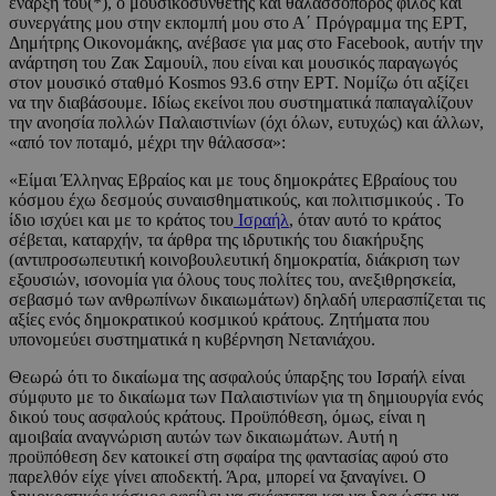
έναρξή του(*), ο μουσικοσυνθέτης και θαλασσοπόρος φίλος και
συνεργάτης μου στην εκπομπή μου στο Α΄ Πρόγραμμα της ΕΡΤ,
Δημήτρης Οικονομάκης, ανέβασε για μας στο Facebook, αυτήν την
ανάρτηση του Ζακ Σαμουίλ, που είναι και μουσικός παραγωγός
στον μουσικό σταθμό Kosmos 93.6 στην ΕΡΤ. Νομίζω ότι αξίζει
να την διαβάσουμε. Ιδίως εκείνοι που συστηματικά παπαγαλίζουν
την ανοησία πολλών Παλαιστινίων (όχι όλων, ευτυχώς) και άλλων,
«από τον ποταμό, μέχρι την θάλασσα»:
«Είμαι Έλληνας Εβραίος και με τους δημοκράτες Εβραίους του
κόσμου έχω δεσμούς συναισθηματικούς, και πολιτισμικούς . Το
ίδιο ισχύει και με το κράτος του
Ισραήλ
, όταν αυτό το κράτος
σέβεται, καταρχήν, τα άρθρα της ιδρυτικής του διακήρυξης
(αντιπροσωπευτική κοινοβουλευτική δημοκρατία, διάκριση των
εξουσιών, ισονομία για όλους τους πολίτες του, ανεξιθρησκεία,
σεβασμό των ανθρωπίνων δικαιωμάτων) δηλαδή υπερασπίζεται τις
αξίες ενός δημοκρατικού κοσμικού κράτους. Ζητήματα που
υπονομεύει συστηματικά η κυβέρνηση Νετανιάχου.
Θεωρώ ότι το δικαίωμα της ασφαλούς ύπαρξης του Ισραήλ είναι
σύμφυτο με το δικαίωμα των Παλαιστινίων για τη δημιουργία ενός
δικού τους ασφαλούς κράτους. Προϋπόθεση, όμως, είναι η
αμοιβαία αναγνώριση αυτών των δικαιωμάτων. Αυτή η
προϋπόθεση δεν κατοικεί στη σφαίρα της φαντασίας αφού στο
παρελθόν είχε γίνει αποδεκτή. Άρα, μπορεί να ξαναγίνει. Ο