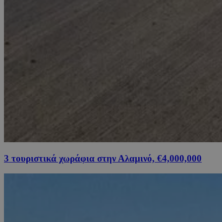
3 τουριστικά χωράφια στην Αλαμινό, €4,000,000