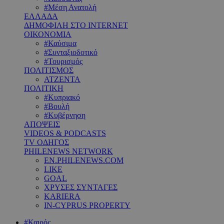
#Μέση Ανατολή
ΕΛΛΑΔΑ
ΔΗΜΟΦΙΛΗ ΣΤΟ INTERNET
ΟΙΚΟΝΟΜΙΑ
#Καύσιμα
#Συνταξιοδοτικό
#Τουρισμός
ΠΟΛΙΤΙΣΜΟΣ
ΑΤΖΕΝΤΑ
ΠΟΛΙΤΙΚΗ
#Κυπριακό
#Βουλή
#Κυβέρνηση
ΑΠΟΨΕΙΣ
VIDEOS & PODCASTS
TV ΟΔΗΓΟΣ
PHILENEWS NETWORK
EN.PHILENEWS.COM
LIKE
GOAL
ΧΡΥΣΕΣ ΣΥΝΤΑΓΕΣ
KARIERA
IN-CYPRUS PROPERTY
#Καιρός