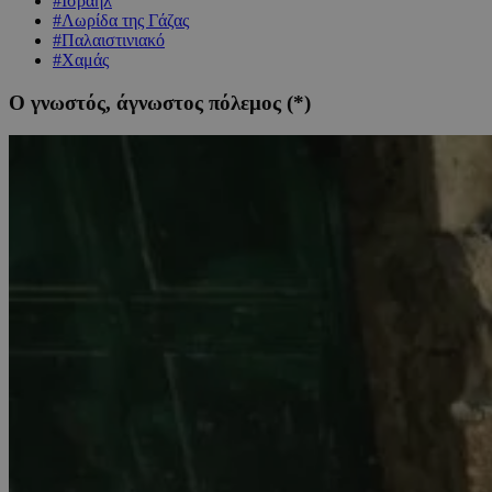
#Ισραήλ
#Λωρίδα της Γάζας
#Παλαιστινιακό
#Χαμάς
Ο γνωστός, άγνωστος πόλεμος (*)